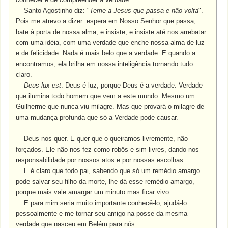
Santo Agostinho diz: "
Teme a Jesus que passa e não volta
".
Pois me atrevo a dizer: espera em Nosso Senhor que passa,
bate à porta de nossa alma, e insiste, e insiste até nos arrebatar
com uma idéia, com uma verdade que enche nossa alma de luz
e de felicidade. Nada é mais belo que a verdade. E quando a
encontramos, ela brilha em nossa inteligência tornando tudo
claro.
Deus lux est
. Deus é luz, porque Deus é a verdade. Verdade
que ilumina todo homem que vem a este mundo. Mesmo um
Guilherme que nunca viu milagre. Mas que provará o milagre de
uma mudança profunda que só a Verdade pode causar.
Deus nos quer. E quer que o queiramos livremente, não
forçados. Ele não nos fez como robôs e sim livres, dando-nos
responsabilidade por nossos atos e por nossas escolhas.
E é claro que todo pai, sabendo que só um remédio amargo
pode salvar seu filho da morte, lhe dá esse remédio amargo,
porque mais vale amargar um minuto mas ficar vivo.
E para mim seria muito importante conhecê-lo, ajudá-lo
pessoalmente e me tornar seu amigo na posse da mesma
verdade que nasceu em Belém para nós.