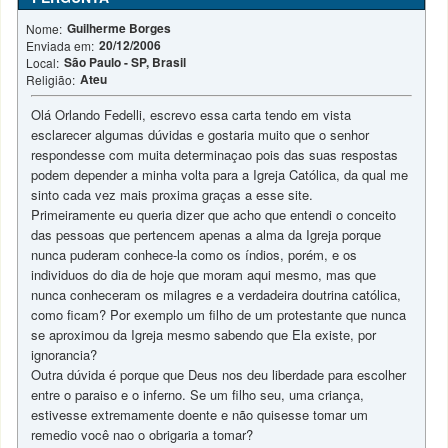
Guilherme Borges
Nome:
20/12/2006
Enviada em:
São Paulo - SP, Brasil
Local:
Ateu
Religião:
Olá Orlando Fedelli, escrevo essa carta tendo em vista
esclarecer algumas dúvidas e gostaria muito que o senhor
respondesse com muita determinaçao pois das suas respostas
podem depender a minha volta para a Igreja Católica, da qual me
sinto cada vez mais proxima graças a esse site.
Primeiramente eu queria dizer que acho que entendi o conceito
das pessoas que pertencem apenas a alma da Igreja porque
nunca puderam conhece-la como os índios, porém, e os
individuos do dia de hoje que moram aqui mesmo, mas que
nunca conheceram os milagres e a verdadeira doutrina católica,
como ficam? Por exemplo um filho de um protestante que nunca
se aproximou da Igreja mesmo sabendo que Ela existe, por
ignorancia?
Outra dúvida é porque que Deus nos deu liberdade para escolher
entre o paraiso e o inferno. Se um filho seu, uma criança,
estivesse extremamente doente e não quisesse tomar um
remedio você nao o obrigaria a tomar?