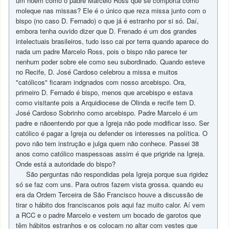
um hoem como o padre Marcelo Ross que se comporta como
moleque nas missas? Ele é o único que reza missa junto com o
bispo (no caso D. Fernado) o que já é estranho por si só. Daí,
embora tenha ouvido dizer que D. Frenado é um dos grandes
intelectuais brasileiros, tudo isso cai por terra quando aparece do
nada um padre Marcelo Ross, pois o bispo não parece ter
nenhum poder sobre ele como seu subordinado. Quando esteve
no Recife, D. José Cardoso celebrou a missa e muitos
"católicos" ficaram indgnados com nosso arcebispo. Ora,
primeiro D. Fernado é bispo, menos que arcebispo e estava
como visitante pois a Arquidiocese de Olinda e recife tem D.
José Cardoso Sobrinho como arcebispo. Padre Marcelo é um
padre e nãoentendo por que a Igreja não pode modificar isso. Ser
católico é pagar a Igreja ou defender os interesses na política. O
povo não tem instrução e julga quem não conhece. Passei 38
anos como católico maspessoas assim é que prigride na Igreja.
Onde está a autoridade do bispo?
São perguntas não respondidas pela Igreja porque sua rigidez
só se faz com uns. Para outros fazem vista grossa. quando eu
era da Ordem Terceira de São Francisco houve a discussão de
tirar o hábito dos franciscanos pois aqui faz muito calor. Aí vem
a RCC e o padre Marcelo e vestem um bocado de garotos que
têm hábitos estranhos e os colocam no altar com vestes que