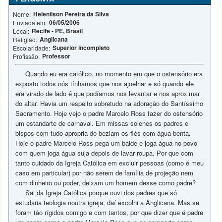
Helenilson Pereira da Silva
Nome:
06/05/2006
Enviada em:
Recife - PE, Brasil
Local:
Anglicana
Religião:
Superior incompleto
Escolaridade:
Professor
Profissão:
Quando eu era católico, no momento em que o ostensório era
exposto todos nós tínhamos que nos ajoelhar e só quando ele
era virado de lado é que podíamos nos levantar e nos aproximar
do altar. Havia um respeito sobretudo na adoração do Santíssimo
Sacramento. Hoje vejo o padre Marcelo Ross fazer do ostensório
um estandarte de carnaval. Em missas solenes os padres e
bispos com tudo apropria do beziam os fiés com água benta.
Hoje o padre Marcelo Ross pega um balde e joga água no povo
com quem joga água suja depois de lavar roupa. Por que com
tanto cuidado da Igreja Católica em excluir pessoas (como é meu
caso em particular) por não serem de família de projeção nem
com dinheiro ou poder, deixam um homem desse como padre?
Sai da Igreja Católica porque ouvi dos padres que só
estudaria teologia noutra igreja, daí excolhi a Anglicana. Mas se
foram tão rígidos comigo e com tantos, por que dizer que é padre