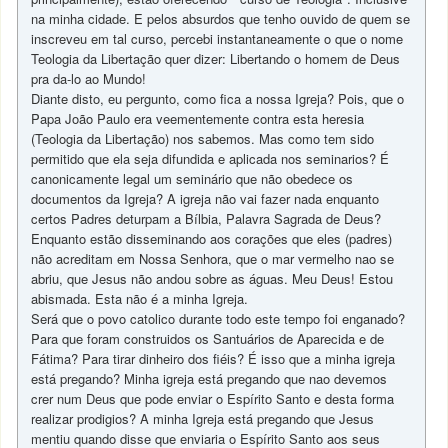
na minha cidade. E pelos absurdos que tenho ouvido de quem se
inscreveu em tal curso, percebi instantaneamente o que o nome
Teologia da Libertação quer dizer: Libertando o homem de Deus
pra da-lo ao Mundo!
Diante disto, eu pergunto, como fica a nossa Igreja? Pois, que o
Papa João Paulo era veementemente contra esta heresia
(Teologia da Libertação) nos sabemos. Mas como tem sido
permitido que ela seja difundida e aplicada nos seminarios? É
canonicamente legal um seminário que não obedece os
documentos da Igreja? A igreja não vai fazer nada enquanto
certos Padres deturpam a Bílbia, Palavra Sagrada de Deus?
Enquanto estão disseminando aos corações que eles (padres)
não acreditam em Nossa Senhora, que o mar vermelho nao se
abriu, que Jesus não andou sobre as águas. Meu Deus! Estou
abismada. Esta não é a minha Igreja.
Será que o povo catolico durante todo este tempo foi enganado?
Para que foram construidos os Santuários de Aparecida e de
Fátima? Para tirar dinheiro dos fiéis? É isso que a minha igreja
está pregando? Minha igreja está pregando que nao devemos
crer num Deus que pode enviar o Espírito Santo e desta forma
realizar prodigios? A minha Igreja está pregando que Jesus
mentiu quando disse que enviaria o Espírito Santo aos seus