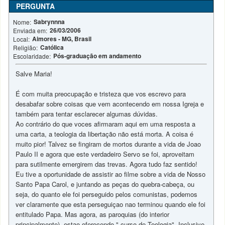
PERGUNTA
Sabrynnna
Nome:
26/03/2006
Enviada em:
Aimores - MG, Brasil
Local:
Católica
Religião:
Pós-graduação em andamento
Escolaridade:
Salve Maria!
É com muita preocupação e tristeza que vos escrevo para
desabafar sobre coisas que vem acontecendo em nossa Igreja e
também para tentar esclarecer algumas dúvidas.
Ao contrário do que voces afirmaram aqui em uma resposta a
uma carta, a teologia da libertação não está morta. A coisa é
muito pior! Talvez se fingiram de mortos durante a vida de Joao
Paulo II e agora que este verdadeiro Servo se foi, aproveitam
para sutilmente emergirem das trevas. Agora tudo faz sentido!
Eu tive a oportunidade de assistir ao filme sobre a vida de Nosso
Santo Papa Carol, e juntando as peças do quebra-cabeça, ou
seja, do quanto ele foi perseguido pelos comunistas, podemos
ver claramente que esta perseguiçao nao terminou quando ele foi
entitulado Papa. Mas agora, as paroquias (do interior
principalmente), estao oferecendo " curso de Teologia". Inclusive