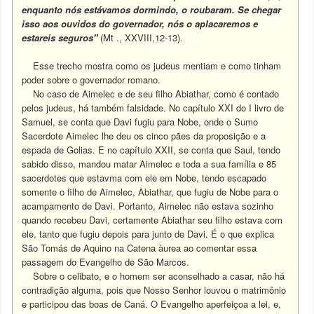
enquanto nós estávamos dormindo, o roubaram. Se chegar
isso aos ouvidos do governador, nós o aplacaremos e
estareis seguros"
(Mt ., XXVIII,12-13).
Esse trecho mostra como os judeus mentiam e como tinham
poder sobre o governador romano.
No caso de Aimelec e de seu filho Abiathar, como é contado
pelos judeus, há também falsidade. No capítulo XXI do I livro de
Samuel, se conta que Davi fugiu para Nobe, onde o Sumo
Sacerdote Aimelec lhe deu os cinco pães da proposição e a
espada de Golias. E no capítulo XXII, se conta que Saul, tendo
sabido disso, mandou matar Aimelec e toda a sua família e 85
sacerdotes que estavma com ele em Nobe, tendo escapado
somente o filho de Aimelec, Abiathar, que fugiu de Nobe para o
acampamento de Davi. Portanto, Aimelec não estava sozinho
quando recebeu Davi, certamente Abiathar seu filho estava com
ele, tanto que fugiu depois para junto de Davi. É o que explica
São Tomás de Aquino na Catena àurea ao comentar essa
passagem do Evangelho de São Marcos.
Sobre o celibato, e o homem ser aconselhado a casar, não há
contradição alguma, pois que Nosso Senhor louvou o matrimônio
e participou das boas de Caná. O Evangelho aperfeiçoa a lei, e,