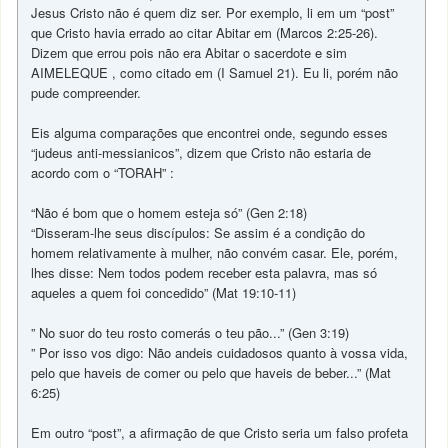
Jesus Cristo não é quem diz ser. Por exemplo, li em um “post”
que Cristo havia errado ao citar Abitar em (Marcos 2:25-26).
Dizem que errou pois não era Abitar o sacerdote e sim
AIMELEQUE , como citado em (I Samuel 21). Eu li, porém não
pude compreender.
Eis alguma comparações que encontrei onde, segundo esses
“judeus anti-messianicos”, dizem que Cristo não estaria de
acordo com o “TORAH” :
“Não é bom que o homem esteja só” (Gen 2:18)
“Disseram-lhe seus discípulos: Se assim é a condição do
homem relativamente à mulher, não convém casar. Ele, porém,
lhes disse: Nem todos podem receber esta palavra, mas só
aqueles a quem foi concedido” (Mat 19:10-11)
” No suor do teu rosto comerás o teu pão...” (Gen 3:19)
” Por isso vos digo: Não andeis cuidadosos quanto à vossa vida,
pelo que haveis de comer ou pelo que haveis de beber...” (Mat
6:25)
Em outro “post”, a afirmação de que Cristo seria um falso profeta