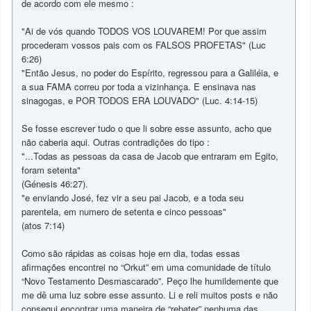
de acordo com ele mesmo :
"Ai de vós quando TODOS VOS LOUVAREM! Por que assim
procederam vossos pais com os FALSOS PROFETAS" (Luc
6:26)
"Então Jesus, no poder do Espírito, regressou para a Galiléia, e
a sua FAMA correu por toda a vizinhança. E ensinava nas
sinagogas, e POR TODOS ERA LOUVADO" (Luc. 4:14-15)
Se fosse escrever tudo o que li sobre esse assunto, acho que
não caberia aqui. Outras contradições do tipo :
"...Todas as pessoas da casa de Jacob que entraram em Egito,
foram setenta"
(Génesis 46:27).
"e enviando José, fez vir a seu pai Jacob, e a toda seu
parentela, em numero de setenta e cinco pessoas"
(atos 7:14)
Como são rápidas as coisas hoje em dia, todas essas
afirmações encontrei no “Orkut” em uma comunidade de título
“Novo Testamento Desmascarado”. Peço lhe humildemente que
me dê uma luz sobre esse assunto. Li e reli muitos posts e não
consegui encontrar uma maneira de “rebater” nenhuma das