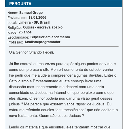
PERGUNTA
Samuel Grego
Nome:
18/01/2006
Enviada em:
Limeira - SP, Brasil
Local:
Outras - escreva abaixo
Religião:
25 anos
Idade:
Superior em andamento
Escolaridade:
Analista/programador
Profissão:
Olá Senhor Orlando Fedeli,
Já lhe escrevi outras vezes para expôr alguns pontos de vista e
como sempre uso o site Monfort como fonte de estudo, venho
lhe pedir que me ajude a compreender algumas dúvidas. Entre o
Catolicismo e Protestantismo eu até consigo levar uma
discussão mas recentemente me deparei com uma certa
comunidade de Judeus na internet e fiquei perplexo com o que
eles dizem. O senhor poderia nos dar uma visão geral desses
judeus ? Me parece que existem vários “tipos” de Judeus. Eu
estou me referindo aqueles “anti-messiânicos” que não aceitam o
novo testamento. Quem são esses Judeus ?
Lendo os materiais que encontrei, eles tentaram mostrar que