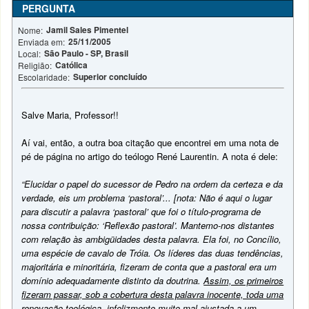
PERGUNTA
Jamil Sales Pimentel
Nome:
25/11/2005
Enviada em:
São Paulo - SP, Brasil
Local:
Católica
Religião:
Superior concluído
Escolaridade:
Salve Maria, Professor!!
Aí vai, então, a outra boa citação que encontrei em uma nota de
pé de página no artigo do teólogo René Laurentin. A nota é dele:
“Elucidar o papel do sucessor de Pedro na ordem da certeza e da
verdade, eis um problema ‘pastoral’... [nota: Não é aqui o lugar
para discutir a palavra ‘pastoral’ que foi o título-programa de
nossa contribuição: ‘Reflexão pastoral’. Mantemo-nos distantes
com relação às ambigüidades desta palavra. Ela foi, no Concílio,
uma espécie de cavalo de Tróia. Os líderes das duas tendências,
majoritária e minoritária, fizeram de conta que a pastoral era um
domínio adequadamente distinto da doutrina.
Assim, os primeiros
fizeram passar, sob a cobertura desta palavra inocente, toda uma
renovação teológica, infelizmente muito mal ajustada a um