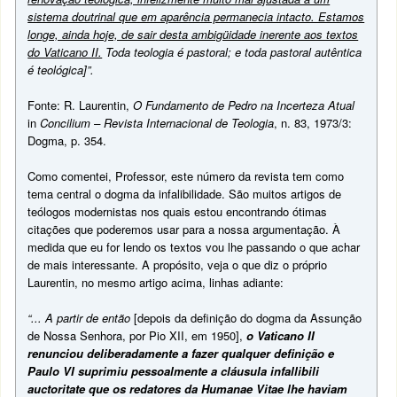
sistema doutrinal que em aparência permanecia intacto. Estamos
longe, ainda hoje, de sair desta ambigüidade inerente aos textos
do Vaticano II.
Toda teologia é pastoral; e toda pastoral autêntica
é teológica]”.
Fonte: R. Laurentin,
O Fundamento de Pedro na Incerteza Atual
in
Concilium – Revista Internacional de Teologia
, n. 83, 1973/3:
Dogma, p. 354.
Como comentei, Professor, este número da revista tem como
tema central o dogma da infalibilidade. São muitos artigos de
teólogos modernistas nos quais estou encontrando ótimas
citações que poderemos usar para a nossa argumentação. À
medida que eu for lendo os textos vou lhe passando o que achar
de mais interessante. A propósito, veja o que diz o próprio
Laurentin, no mesmo artigo acima, linhas adiante:
“... A partir de então
[depois da definição do dogma da Assunção
de Nossa Senhora, por Pio XII, em 1950],
o Vaticano II
renunciou deliberadamente a fazer qualquer definição e
Paulo VI suprimiu pessoalmente a cláusula infallibili
auctoritate que os redatores da Humanae Vitae lhe haviam