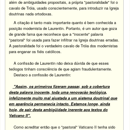
além de ambiguidades propositais, a própria "pastoralidade" foi o
cavalo de Tróia, usado conscientemente, para introduzir na Igreja
doutrinas nada ortodoxas.
A citação é tanto mais importante quanto é bem conhecida a
posição modernista de Laurentin. Portanto, é um autor que goza
de grande fama que reconhece que a "inocente" palavra
"pastoral" foi usada para fazer infiltrar na Igreja doutrinas erradas.
A pastoralidade foi o verdadeiro cavalo de Tróia dos modernistas
para enganar os fiéis católicos.
A confissão de Laurentin não deixa dúvida de que esses
teólogos tinham consciência de que agiam fraudulentamente.
Destaco a confissão de Laurentin:
"Assim, os primeiros fizeram passar, sob a cobertura
desta palavra inocente, toda uma renovação teológica,
infelizmente muito mal ajustada a um sistema doutrinal que
em aparência permanecia intacto. Estamos longe, ainda
hoje, de sair desta ambigüidade inerente aos textos do
Vaticano II".
Como acreditar então que o "pastoral" Vaticano II tenha sido