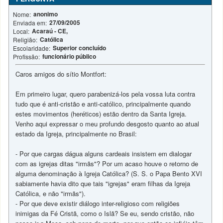
anonimo
Nome:
27/09/2005
Enviada em:
Acaraú - CE,
Local:
Católica
Religião:
Superior concluído
Escolaridade:
funcionário público
Profissão:
Caros amigos do sítio Montfort:
Em primeiro lugar, quero parabenizá-los pela vossa luta contra
tudo que é anti-cristão e anti-católico, principalmente quando
estes movimentos (heréticos) estão dentro da Santa Igreja.
Venho aqui expressar o meu profundo desgosto quanto ao atual
estado da Igreja, principalmente no Brasil:
- Por que cargas dágua alguns cardeais insistem em dialogar
com as igrejas ditas "irmãs"? Por um acaso houve o retorno de
alguma denominação à Igreja Católica? (S. S. o Papa Bento XVI
sabiamente havia dito que tais "igrejas" eram filhas da Igreja
Católica, e não "irmãs").
- Por que deve existir diálogo inter-religioso com religiões
inimigas da Fé Cristã, como o Islã? Se eu, sendo cristão, não