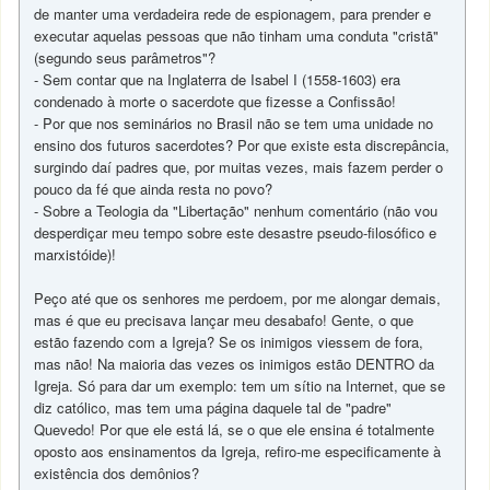
de manter uma verdadeira rede de espionagem, para prender e
executar aquelas pessoas que não tinham uma conduta "cristã"
(segundo seus parâmetros"?
- Sem contar que na Inglaterra de Isabel I (1558-1603) era
condenado à morte o sacerdote que fizesse a Confissão!
- Por que nos seminários no Brasil não se tem uma unidade no
ensino dos futuros sacerdotes? Por que existe esta discrepância,
surgindo daí padres que, por muitas vezes, mais fazem perder o
pouco da fé que ainda resta no povo?
- Sobre a Teologia da "Libertação" nenhum comentário (não vou
desperdiçar meu tempo sobre este desastre pseudo-filosófico e
marxistóide)!
Peço até que os senhores me perdoem, por me alongar demais,
mas é que eu precisava lançar meu desabafo! Gente, o que
estão fazendo com a Igreja? Se os inimigos viessem de fora,
mas não! Na maioria das vezes os inimigos estão DENTRO da
Igreja. Só para dar um exemplo: tem um sítio na Internet, que se
diz católico, mas tem uma página daquele tal de "padre"
Quevedo! Por que ele está lá, se o que ele ensina é totalmente
oposto aos ensinamentos da Igreja, refiro-me especificamente à
existência dos demônios?