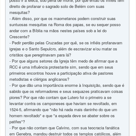
posso ir a Meca, sob pena de morte, por que então os infiéis têm
direito de profanar o sagrado solo de Belém com suas
mesquitas?
- Além disso, por que os maometanos podem construir suas
suntuosas mesquitas na Roma dos papas, se eu sequer posso
andar com a Bíblia na mãos nestes países sob a lei do
Crescente?
- Pedir perdão pelas Cruzadas por quê, se os infiéis profanavam
igrejas e o Santo Sepulcro, além de escravizar e/ou matar os
cristãos que peregrinavam para lá?
- Por que alguns setores da Igreja têm medo de afirmar que a
RCC é uma influência protestante sim, sendo que em seus
primeiros encontros houve a participação ativa de pastores
metodistas e clérigos anglicanos?
- Por que dão uma importância enorme à Inquisição, sendo que é
sabido que os reformadores e seus sequazes praticavam coisas
piores? Por que não contam que Lutero foi o primeiro a se
levantar contra os camponeses que haviam se revoltado, em
1524-5, afirmando que "não há nada mais daninho do que um
homem revoltado" e que "a espada deve se abater sobre os
patifes"?
- Por que não contam que Calvino, com sua teocracia fanática
em Genebra, mandou destruir todos os templos católicos, além