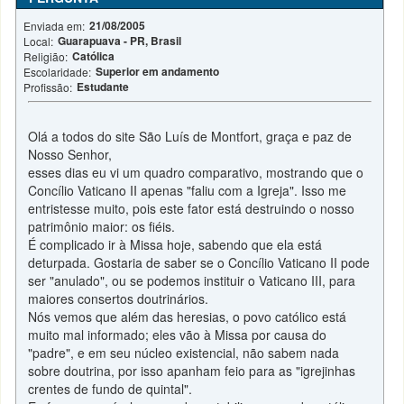
21/08/2005
Enviada em:
Guarapuava - PR, Brasil
Local:
Católica
Religião:
Superior em andamento
Escolaridade:
Estudante
Profissão:
Olá a todos do site São Luís de Montfort, graça e paz de
Nosso Senhor,
esses dias eu vi um quadro comparativo, mostrando que o
Concílio Vaticano II apenas "faliu com a Igreja". Isso me
entristesse muito, pois este fator está destruindo o nosso
patrimônio maior: os fiéis.
É complicado ir à Missa hoje, sabendo que ela está
deturpada. Gostaria de saber se o Concílio Vaticano II pode
ser "anulado", ou se podemos instituir o Vaticano III, para
maiores consertos doutrinários.
Nós vemos que além das heresias, o povo católico está
muito mal informado; eles vão à Missa por causa do
"padre", e em seu núcleo existencial, não sabem nada
sobre doutrina, por isso apanham feio para as "igrejinhas
crentes de fundo de quintal".