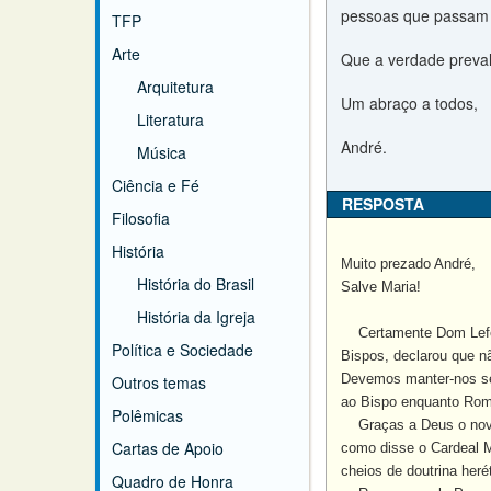
pessoas que passam 
TFP
Arte
Que a verdade preva
Arquitetura
Um abraço a todos,
Literatura
André.
Música
Ciência e Fé
RESPOSTA
Filosofia
História
Muito prezado André,
História do Brasil
Salve Maria!
História da Igreja
Certamente Dom Lefevre
Política e Sociedade
Bispos, declarou que n
Devemos manter-nos se
Outros temas
ao Bispo enquanto Rom
Polêmicas
Graças a Deus o novo P
Cartas de Apoio
como disse o Cardeal M
cheios de doutrina heré
Quadro de Honra