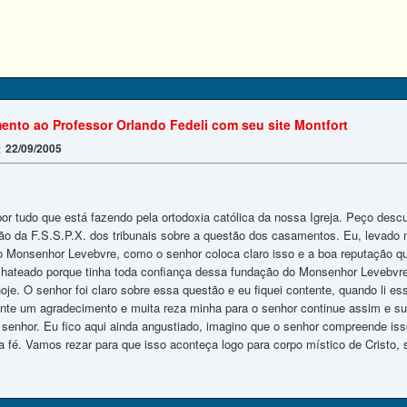
ento ao Professor Orlando Fedeli com seu site Montfort
22/09/2005
:
or tudo que está fazendo pela ortodoxia católica da nossa Igreja. Peço desc
ão da F.S.S.P.X. dos tribunais sobre a questão dos casamentos. Eu, levado 
o Monsenhor Levebvre, como o senhor coloca claro isso e a boa reputação qu
 chateado porque tinha toda confiança dessa fundação do Monsenhor Levebv
oje. O senhor foi claro sobre essa questão e eu fiquei contente, quando li es
te um agradecimento e muita reza minha para o senhor continue assim e sua
 senhor. Eu fico aqui ainda angustiado, imagino que o senhor compreende isso
ra fé. Vamos rezar para que isso aconteça logo para corpo místico de Cristo, s