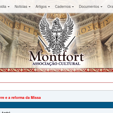
idia
Noticias
Artigos
Cadernos
Documentos
Or
re e a reforma da Missa
André
: