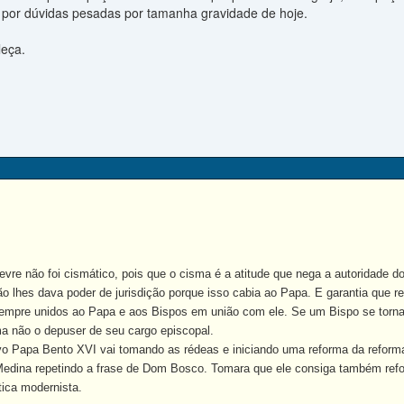
por dúvidas pesadas por tamanha gravidade de hoje.
leça.
 não foi cismático, pois que o cisma é a atitude que nega a autoridade d
ão lhes dava poder de jurisdição porque isso cabia ao Papa. E garantia que 
mpre unidos ao Papa e aos Bispos em união com ele. Se um Bispo se torna
a não o depuser de seu cargo episcopal.
apa Bento XVI vai tomando as rédeas e iniciando uma reforma da reforma d
edina repetindo a frase de Dom Bosco. Tomara que ele consiga também refor
tica modernista.