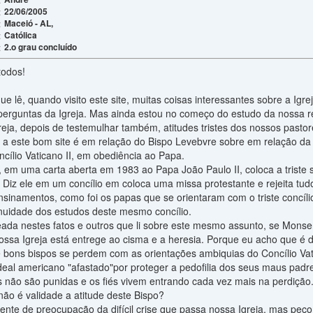
22/06/2005
:
Maceió - AL,
:
Católica
:
2.o grau concluído
:
todos!
 lê, quando visito este site, muitas coisas interessantes sobre a Igr
perguntas da Igreja. Mas ainda estou no começo do estudo da nossa r
eja, depois de testemulhar também, atitudes tristes dos nossos pastor
 a este bom site é em relação do Bispo Levebvre sobre em relação da 
ncílio Vaticano II, em obediência ao Papa.
em uma carta aberta em 1983 ao Papa João Paulo II, coloca a triste s
ca. Diz ele em um concílio em coloca uma missa protestante e rejeita t
sinamentos, como foi os papas que se orientaram com o triste concílio
inuidade dos estudos deste mesmo concílio.
ada nestes fatos e outros que li sobre este mesmo assunto, se Mons
ossa Igreja está entrege ao cisma e a heresia. Porque eu acho que é d
té bons bispos se perdem com as orientações ambiquias do Concílio V
eal americano "afastado"por proteger a pedofilia dos seus maus padr
s não são punidas e os fiés vivem entrando cada vez mais na perdição.
não é validade a atitude deste Bispo?
ente de preocupação da difícil crise que passa nossa Igreja, mas pe