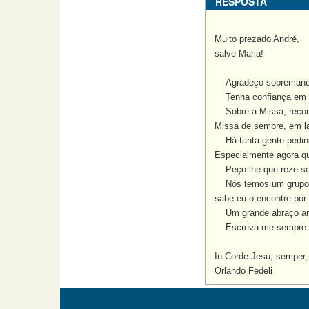
RESPOSTA
Muito prezado André,
salve Maria!
Agradeço sobremaneira 
Tenha confiança em D
Sobre a Missa, recome
Missa de sempre, em l
Há tanta gente pedindo
Especialmente agora qu
Peço-lhe que reze se
Nós temos um grupo de
sabe eu o encontre por 
Um grande abraço am
Escreva-me sempre qu
In Corde Jesu, semper,
Orlando Fedeli