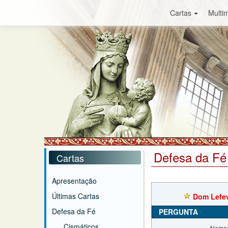
Cartas
Multim
Defesa da Fé
Cartas
Apresentação
Últimas Cartas
Dom Lefev
Defesa da Fé
PERGUNTA
Cismáticos
Nome