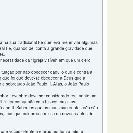
eja na sua tradicional Fé que leva-me enviar algumas
eal Fé, quando dei conta a grande gravidade que
es.
necessidade da "Igreja visível" em que um clero
ituação por não obedecer daquilo que é contra a
udo que foi que deve-se obedecer a Deus que a
 e sobretudo João Paulo II. Aliás, o João Paulo
enhor Levebbre deve ser considerado realmente um
ifícil ter comunhão com bispos maxistas,
aticano II. Sabemos que os maus sacerdotes não são
es, mas que celebrou a missa da novena antes do
..
ço que vocês orientem e argumentem a mim e