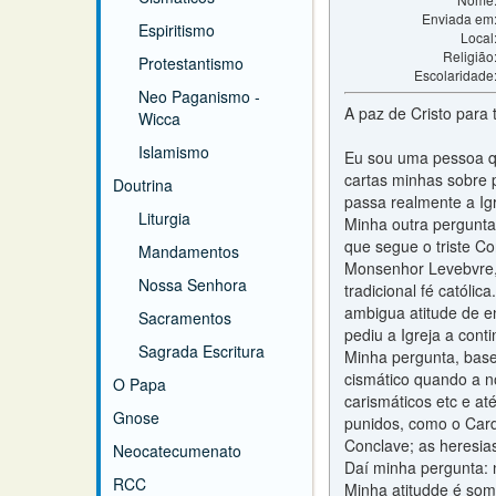
Enviada em
Espiritismo
Local
Religião
Protestantismo
Escolaridade
Neo Paganismo -
A paz de Cristo para 
Wicca
Islamismo
Eu sou uma pessoa que
cartas minhas sobre 
Doutrina
passa realmente a Igr
Liturgia
Minha outra pergunta
que segue o triste Co
Mandamentos
Monsenhor Levebvre, 
Nossa Senhora
tradicional fé católi
ambigua atitude de en
Sacramentos
pediu a Igreja a cont
Sagrada Escritura
Minha pergunta, base
cismático quando a n
O Papa
carismáticos etc e a
Gnose
punidos, como o Card
Conclave; as heresia
Neocatecumenato
Daí minha pergunta: 
RCC
Minha atitudde é som