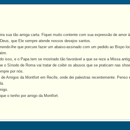
sua tão amiga carta. Fiquei muito contente com sua expressão de amor à Ig
eus, que Ele sempre atende nossos desejos santos.
ndo-lhe que porcure fazer um abaixo-assinado com um pedido ao Bispo loca
atim.
 isso, e o Papa tem se mostrado tão favorável a que se reze a Missa antig
e o Sínodo de Roma vai tratar de coibir os abusos que se praticam nas show 
mpre por nós.
 Amigos da Montfort em Recife, onde dei palestras recentemente. Penso e
lá.
igo.
e o tenho por amigo da Montfort.