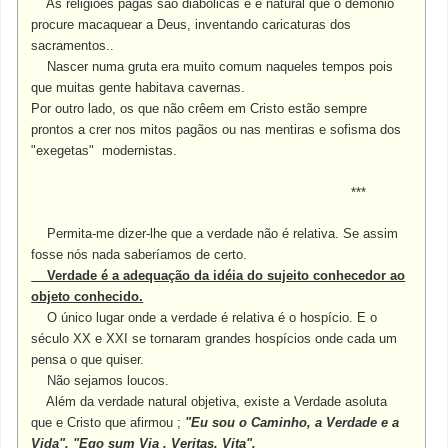
As religiões pagãs são diabólicas e é natural que o demônio
procure macaquear a Deus, inventando caricaturas dos
sacramentos..
Nascer numa gruta era muito comum naqueles tempos pois
que muitas gente habitava cavernas.
Por outro lado, os que não crêem em Cristo estão sempre
prontos a crer nos mitos pagãos ou nas mentiras e sofisma dos
"exegetas" modernistas.
***
Permita-me dizer-lhe que a verdade não é relativa. Se assim
fosse nós nada saberíamos de certo.
Verdade é a adequação da idéia do sujeito conhecedor ao
objeto conhecido.
O único lugar onde a verdade é relativa é o hospício. E o
século XX e XXI se tornaram grandes hospícios onde cada um
pensa o que quiser.
Não sejamos loucos.
Além da verdade natural objetiva, existe a Verdade asoluta
que e Cristo que afirmou ;
"Eu sou o Caminho, a Verdade e a
Vida".
"Ego sum Via , Veritas, Vita".