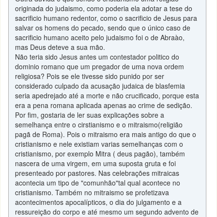
originada do judaismo, como poderia ela adotar a tese do
sacrificio humano redentor, como o sacrificio de Jesus para
salvar os homens do pecado, sendo que o único caso de
sacrificio humano aceito pelo judaismo foi o de Abraào,
mas Deus deteve a sua mão.
Não teria sido Jesus antes um contestador politico do
dominio romano que um pregador de uma nova ordem
religiosa? Pois se ele tivesse sido punido por ser
considerado culpado da acusação judaica de blasfemia
seria apedrejado até a morte e não crucificado, porque esta
era a pena romana aplicada apenas ao crime de sedição.
Por fim, gostaria de ler suas explicações sobre a
semelhança entre o cirstianismo e o mitraismo(religião
pagã de Roma). Pois o mitraismo era mais antigo do que o
cristianismo e nele existiam varias semelhanças com o
cristianismo, por exemplo Mitra ( deus pagão), também
nascera de uma virgem, em uma suposta gruta e foi
presenteado por pastores. Nas celebrações mitraicas
acontecia um tipo de "comunhão"tal qual acontece no
cristianismo. Também no mitraismo se profetizava
acontecimentos apocalípticos, o dia do julgamento e a
ressureição do corpo e até mesmo um segundo advento de