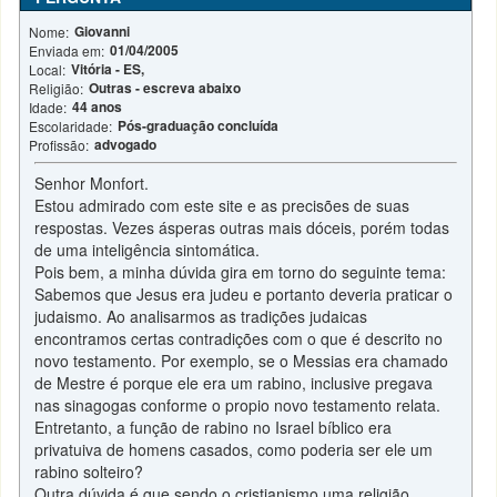
Giovanni
Nome:
01/04/2005
Enviada em:
Vitória - ES,
Local:
Outras - escreva abaixo
Religião:
44 anos
Idade:
Pós-graduação concluída
Escolaridade:
advogado
Profissão:
Senhor Monfort.
Estou admirado com este site e as precisões de suas
respostas. Vezes ásperas outras mais dóceis, porém todas
de uma inteligência sintomática.
Pois bem, a minha dúvida gira em torno do seguinte tema:
Sabemos que Jesus era judeu e portanto deveria praticar o
judaismo. Ao analisarmos as tradições judaicas
encontramos certas contradições com o que é descrito no
novo testamento. Por exemplo, se o Messias era chamado
de Mestre é porque ele era um rabino, inclusive pregava
nas sinagogas conforme o propio novo testamento relata.
Entretanto, a função de rabino no Israel bíblico era
privatuiva de homens casados, como poderia ser ele um
rabino solteiro?
Outra dúvida é que sendo o cristianismo uma religião