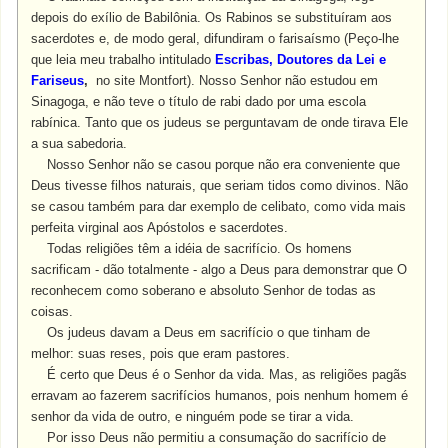
depois do exílio de Babilônia. Os Rabinos se substituíram aos
sacerdotes e, de modo geral, difundiram o farisaísmo (Peço-lhe
que leia meu trabalho intitulado
Escribas, Doutores da Lei e
Fariseus
,
no site Montfort). Nosso Senhor não estudou em
Sinagoga, e não teve o título de rabi dado por uma escola
rabínica. Tanto que os judeus se perguntavam de onde tirava Ele
a sua sabedoria.
Nosso Senhor não se casou porque não era conveniente que
Deus tivesse filhos naturais, que seriam tidos como divinos. Não
se casou também para dar exemplo de celibato, como vida mais
perfeita virginal aos Apóstolos e sacerdotes.
Todas religiões têm a idéia de sacrifício. Os homens
sacrificam - dão totalmente - algo a Deus para demonstrar que O
reconhecem como soberano e absoluto Senhor de todas as
coisas.
Os judeus davam a Deus em sacrifício o que tinham de
melhor: suas reses, pois que eram pastores.
É certo que Deus é o Senhor da vida. Mas, as religiões pagãs
erravam ao fazerem sacrifícios humanos, pois nenhum homem é
senhor da vida de outro, e ninguém pode se tirar a vida.
Por isso Deus não permitiu a consumação do sacrifício de