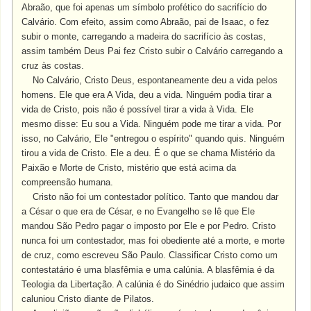
Abraão, que foi apenas um símbolo profético do sacrifício do
Calvário. Com efeito, assim como Abraão, pai de Isaac, o fez
subir o monte, carregando a madeira do sacrifício às costas,
assim também Deus Pai fez Cristo subir o Calvário carregando a
cruz às costas.
No Calvário, Cristo Deus, espontaneamente deu a vida pelos
homens. Ele que era A Vida, deu a vida. Ninguém podia tirar a
vida de Cristo, pois não é possível tirar a vida à Vida. Ele
mesmo disse: Eu sou a Vida. Ninguém pode me tirar a vida. Por
isso, no Calvário, Ele "entregou o espírito" quando quis. Ninguém
tirou a vida de Cristo. Ele a deu. É o que se chama Mistério da
Paixão e Morte de Cristo, mistério que está acima da
compreensão humana.
Cristo não foi um contestador político. Tanto que mandou dar
a César o que era de César, e no Evangelho se lê que Ele
mandou São Pedro pagar o imposto por Ele e por Pedro. Cristo
nunca foi um contestador, mas foi obediente até a morte, e morte
de cruz, como escreveu São Paulo. Classificar Cristo como um
contestatário é uma blasfêmia e uma calúnia. A blasfêmia é da
Teologia da Libertação. A calúnia é do Sinédrio judaico que assim
caluniou Cristo diante de Pilatos.