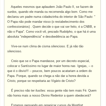
Aqueles mesmos que aplaudem João Paulo II, se fazem de
surdos, quando ele manda ou recomenda algo bom. Como me
declarou um padre numa cidadezinha do interior de São Paulo: "
O Papa não pode mandar nisso (o restabelecimento dos
confessionários) . Quem decide o que vai ser feito, é a CNBB, e
não o Papa". Como você vê, prezado Rudolpho, o que há é uma
absoluta "independência" e desobediência ao Papa.
Vive-se num clima de cisma silencioso. E já não tão
silencioso.
Creio que se o Papa mandasse, por um decreto especial,
colocar o Santíssimo no lugar de maior honra nas Igrejas, -- o
que é o óbvio!!! -- poucos, bem poucos acatariam a ordem do
Papa. Porque, quando se chega a não dar a honra devida a
Cristo, porque se respeitaria ao Vigário de Cristo?
É preciso não ter ilusões: essa gente não tem mais Fé. Quem
não honra mais a nosso Divino Redentor a quem obedecerá?
Estamos pensando em organizar cursos da Montfort,