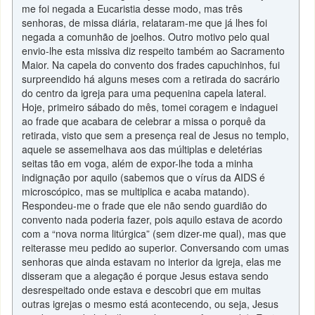
me foi negada a Eucaristia desse modo, mas três
senhoras, de missa diária, relataram-me que já lhes foi
negada a comunhão de joelhos. Outro motivo pelo qual
envio-lhe esta missiva diz respeito também ao Sacramento
Maior. Na capela do convento dos frades capuchinhos, fui
surpreendido há alguns meses com a retirada do sacrário
do centro da igreja para uma pequenina capela lateral.
Hoje, primeiro sábado do mês, tomei coragem e indaguei
ao frade que acabara de celebrar a missa o porquê da
retirada, visto que sem a presença real de Jesus no templo,
aquele se assemelhava aos das múltiplas e deletérias
seitas tão em voga, além de expor-lhe toda a minha
indignação por aquilo (sabemos que o vírus da AIDS é
microscópico, mas se multiplica e acaba matando).
Respondeu-me o frade que ele não sendo guardião do
convento nada poderia fazer, pois aquilo estava de acordo
com a “nova norma litúrgica” (sem dizer-me qual), mas que
reiterasse meu pedido ao superior. Conversando com umas
senhoras que ainda estavam no interior da igreja, elas me
disseram que a alegação é porque Jesus estava sendo
desrespeitado onde estava e descobri que em muitas
outras igrejas o mesmo está acontecendo, ou seja, Jesus