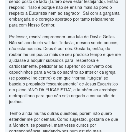
sendo posto de lado (Lutero deve estar festejando). Então
respondi: “Isso é porque não se ensina mais ao povo o
respeito a Eucaristia nem ao sagrado”. Saí com a garganta
embargada e o coração apertado por tanto relaxamento
para com Nosso Senhor.
Professor, resolvi empreender uma luta de Davi e Golias.
Não sei aonde ela vai dar. Todavia, mesmo sendo poucos,
não estamos sós. Deus é por nós. Gostaria, então, de
roubar-lhe um pouco mais de seu precioso tempo e que me
ajudasse a adquirir subsídios para, respeitosa e
caridosamente, peticionar ao superior do convento dos
capuchinhos para a volta do sacrário ao interior da igreja
(se possível no centro) e em que “norma litúrgica” se
baseia o propalado “escanteamento” de Jesus Eucarístico
em pleno “ANO DA EUCARISTIA”, e também ao arcebispo
metropolitano para que não seja negada a comunhão de
joelhos.
Tenho ainda muitas outras questões, porém não quero
estender-me por demais. Como sugestão, gostaria de que
a Montfort, se possível, mantivesse cursos por
correspondência, ajudando-nos num estudo mais