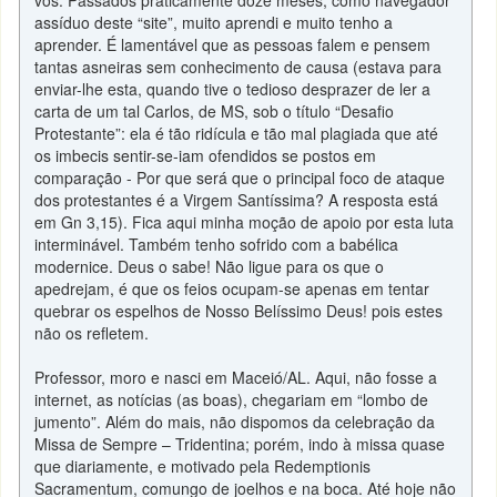
vós. Passados praticamente doze meses, como navegador
assíduo deste “site”, muito aprendi e muito tenho a
aprender. É lamentável que as pessoas falem e pensem
tantas asneiras sem conhecimento de causa (estava para
enviar-lhe esta, quando tive o tedioso desprazer de ler a
carta de um tal Carlos, de MS, sob o título “Desafio
Protestante”: ela é tão ridícula e tão mal plagiada que até
os imbecis sentir-se-iam ofendidos se postos em
comparação - Por que será que o principal foco de ataque
dos protestantes é a Virgem Santíssima? A resposta está
em Gn 3,15). Fica aqui minha moção de apoio por esta luta
interminável. Também tenho sofrido com a babélica
modernice. Deus o sabe! Não ligue para os que o
apedrejam, é que os feios ocupam-se apenas em tentar
quebrar os espelhos de Nosso Belíssimo Deus! pois estes
não os refletem.
Professor, moro e nasci em Maceió/AL. Aqui, não fosse a
internet, as notícias (as boas), chegariam em “lombo de
jumento”. Além do mais, não dispomos da celebração da
Missa de Sempre – Tridentina; porém, indo à missa quase
que diariamente, e motivado pela Redemptionis
Sacramentum, comungo de joelhos e na boca. Até hoje não