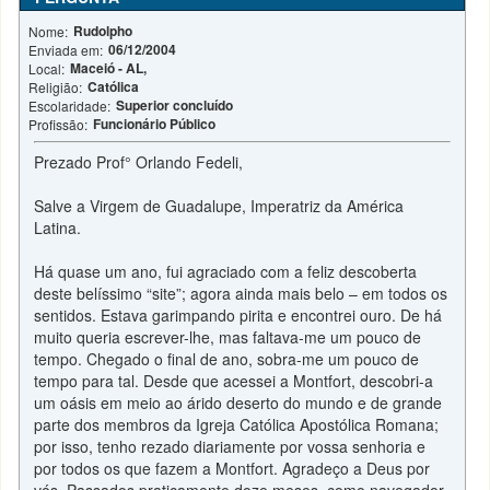
Rudolpho
Nome:
06/12/2004
Enviada em:
Maceió - AL,
Local:
Católica
Religião:
Superior concluído
Escolaridade:
Funcionário Público
Profissão:
Prezado Prof° Orlando Fedeli,
Salve a Virgem de Guadalupe, Imperatriz da América
Latina.
Há quase um ano, fui agraciado com a feliz descoberta
deste belíssimo “site”; agora ainda mais belo – em todos os
sentidos. Estava garimpando pirita e encontrei ouro. De há
muito queria escrever-lhe, mas faltava-me um pouco de
tempo. Chegado o final de ano, sobra-me um pouco de
tempo para tal. Desde que acessei a Montfort, descobri-a
um oásis em meio ao árido deserto do mundo e de grande
parte dos membros da Igreja Católica Apostólica Romana;
por isso, tenho rezado diariamente por vossa senhoria e
por todos os que fazem a Montfort. Agradeço a Deus por