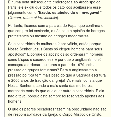
E numa nota subsequente endereçada ao Arcebispo de
Paris, ele exigiu que todos os católicos aceitassem esse
julgamento como "
fixado, estabelecido e irrevogável
"
(
firmum, ratum et irrevocabile
).
Portanto, ficamos com a palavra do Papa, que confirma o
que sempre foi ensinado, e não com a opinião de hereges
protestantes ou mesmo de hereges modernistas.
Se o sacerdócio de mulheres fosse válido, então porque
Nosso Senhor Jesus Cristo só elegeu homens para seus
apóstolos? E porque os apóstolos só ordenaram homens
como bispos e sacerdotes? E por que o anglicanismo só
começou a ordenar mulheres a partir de 1979, sob a
pressão de grupos feministas? Para o anglicanismo a
pressão política tem mais peso do que a Sagrada escritura
e 2000 anos de tradição da Igreja! Ademais, consta que
Nossa Senhora, sendo a mais santa das mulheres,
mereceria mais do que qualquer outra o sacerdócio. E ela
não o teve, porque este sempre foi reservado apenas aos
homens.
O que os padres pecadores fazem na obscuridade não são
de responsabilidade da Igreja, o Corpo Místico de Cristo.