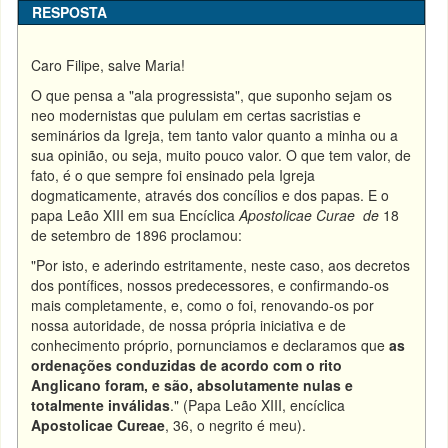
RESPOSTA
Caro Filipe, salve Maria!
O que pensa a "ala progressista", que suponho sejam os
neo modernistas que pululam em certas sacristias e
seminários da Igreja, tem tanto valor quanto a minha ou a
sua opinião, ou seja, muito pouco valor. O que tem valor, de
fato, é o que sempre foi ensinado pela Igreja
dogmaticamente, através dos concílios e dos papas. E o
papa Leão XIII em sua Encíclica
Apostolicae Curae de
18
de setembro de 1896 proclamou:
"Por isto, e aderindo estritamente, neste caso, aos decretos
dos pontífices, nossos predecessores, e confirmando-os
mais completamente, e, como o foi, renovando-os por
nossa autoridade, de nossa própria iniciativa e de
conhecimento próprio, pornunciamos e declaramos que
as
ordenações conduzidas de acordo com o rito
Anglicano foram, e são, absolutamente nulas e
totalmente inválidas
." (Papa Leão XIII, encíclica
Apostolicae Cureae
, 36, o negrito é meu).