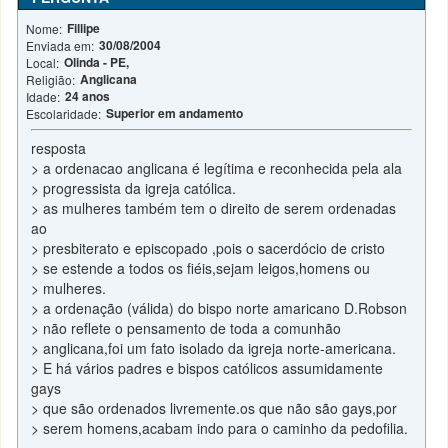
Fillipe
Nome:
30/08/2004
Enviada em:
Olinda - PE,
Local:
Anglicana
Religião:
24 anos
Idade:
Superior em andamento
Escolaridade:
resposta
> a ordenacao anglicana é legítima e reconhecida pela ala
> progressista da igreja católica.
> as mulheres também tem o direito de serem ordenadas
ao
> presbiterato e episcopado ,pois o sacerdócio de cristo
> se estende a todos os fiéis,sejam leigos,homens ou
> mulheres.
> a ordenação (válida) do bispo norte amaricano D.Robson
> não reflete o pensamento de toda a comunhão
> anglicana,foi um fato isolado da igreja norte-americana.
> E há vários padres e bispos católicos assumidamente
gays
> que são ordenados livremente.os que não são gays,por
> serem homens,acabam indo para o caminho da pedofilia.