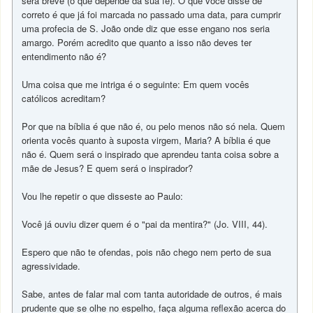
será breve (o que depende da sua fé). O que você disse de
correto é que já foi marcada no passado uma data, para cumprir
uma profecia de S. João onde diz que esse engano nos seria
amargo. Porém acredito que quanto a isso não deves ter
entendimento não é?
Uma coisa que me intriga é o seguinte: Em quem vocês
católicos acreditam?
Por que na bíblia é que não é, ou pelo menos não só nela. Quem
orienta vocês quanto à suposta virgem, Maria? A bíblia é que
não é. Quem será o inspirado que aprendeu tanta coisa sobre a
mãe de Jesus? E quem será o inspirador?
Vou lhe repetir o que disseste ao Paulo:
Você já ouviu dizer quem é o "pai da mentira?" (Jo. VIII, 44).
Espero que não te ofendas, pois não chego nem perto de sua
agressividade.
Sabe, antes de falar mal com tanta autoridade de outros, é mais
prudente que se olhe no espelho, faça alguma reflexão acerca do