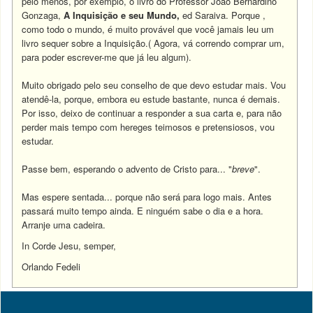
pelo menos, por exemplo, o livro do Professor João Bernardino
Gonzaga,
A Inquisição e seu Mundo,
ed Saraiva. Porque ,
como todo o mundo, é muito provável que você jamais leu um
livro sequer sobre a Inquisição.( Agora, vá correndo comprar um,
para poder escrever-me que já leu algum).
Muito obrigado pelo seu conselho de que devo estudar mais. Vou
atendê-la, porque, embora eu estude bastante, nunca é demais.
Por isso, deixo de continuar a responder a sua carta e, para não
perder mais tempo com hereges teimosos e pretensiosos, vou
estudar.
Passe bem, esperando o advento de Cristo para... "
breve
".
Mas espere sentada... porque não será para logo mais. Antes
passará muito tempo ainda. E ninguém sabe o dia e a hora.
Arranje uma cadeira.
In Corde Jesu, semper,
Orlando Fedeli