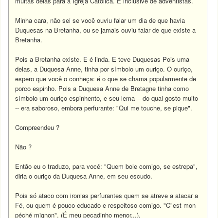
muitas delas para a Igreja Católica. E inclusive de adventistas.
Minha cara, não sei se você ouviu falar um dia de que havia
Duquesas na Bretanha, ou se jamais ouviu falar de que existe a
Bretanha.
Pois a Bretanha existe. E é linda. E teve Duquesas Pois uma
delas, a Duquesa Anne, tinha por símbolo um ouriço. O ouriço,
espero que você o conheça: é o que se chama popularmente de
porco espinho. Pois a Duquesa Anne de Bretagne tinha como
símbolo um ouriço espinhento, e seu lema -- do qual gosto muito
-- era saboroso, embora perfurante: "Qui me touche, se pique".
Compreendeu ?
Não ?
Então eu o traduzo, para você: "Quem bole comigo, se estrepa",
diria o ouriço da Duquesa Anne, em seu escudo.
Pois só ataco com ironias perfurantes quem se atreve a atacar a
Fé, ou quem é pouco educado e respeitoso comigo. "C"est mon
péché mignon". (É meu pecadinho menor...).