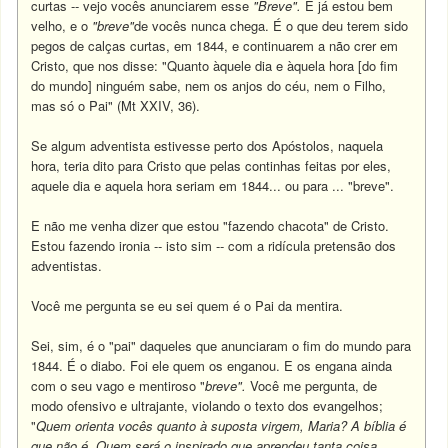
curtas -- vejo vocês anunciarem esse
"Breve".
E já estou bem
velho, e o
"breve"
de vocês nunca chega. É o que deu terem sido
pegos de calças curtas, em 1844, e continuarem a não crer em
Cristo, que nos disse: "Quanto àquele dia e àquela hora [do fim
do mundo] ninguém sabe, nem os anjos do céu, nem o Filho,
mas só o Pai" (Mt XXIV, 36).
Se algum adventista estivesse perto dos Apóstolos, naquela
hora, teria dito para Cristo que pelas continhas feitas por eles,
aquele dia e aquela hora seriam em 1844... ou para ... "breve".
E não me venha dizer que estou "fazendo chacota" de Cristo.
Estou fazendo ironia -- isto sim -- com a ridícula pretensão dos
adventistas.
Você me pergunta se eu sei quem é o Pai da mentira.
Sei, sim, é o "pai" daqueles que anunciaram o fim do mundo para
1844. É o diabo. Foi ele quem os enganou. E os engana ainda
com o seu vago e mentiroso "
breve".
Você me pergunta, de
modo ofensivo e ultrajante, violando o texto dos evangelhos;
"
Quem orienta vocês quanto à suposta virgem, Maria? A bíblia é
que não é. Quem será o inspirado que aprendeu tanta coisa