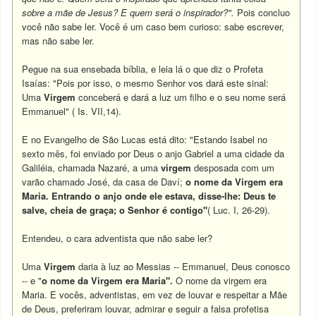
sobre a mãe de Jesus? E quem será o inspirador?".
Pois concluo
você não sabe ler. Você é um caso bem curioso: sabe escrever,
mas não sabe ler.
Pegue na sua ensebada bíblia, e leia lá o que diz o Profeta
Isaías: "Pois por isso, o mesmo Senhor vos dará este sinal:
Uma
Virgem
conceberá e dará a luz um filho e o seu nome será
Emmanuel" ( Is. VII,14).
E no Evangelho de São Lucas está dito: "Estando Isabel no
sexto mês, foi enviado por Deus o anjo Gabriel a uma
cidade da
Galiléia, chamada Nazaré, a uma
virgem
desposada com um
varão chamado José, da casa de Daví;
o nome da Virgem era
Maria. Entrando o anjo onde ele estava, disse-lhe: Deus te
salve, cheia de graça; o Senhor é contigo"
( Luc. I, 26-29).
Entendeu, o cara adventista que não sabe ler?
Uma
Virgem
daria à luz ao Messias -- Emmanuel, Deus conosco
-- e "
o nome da Virgem era Maria".
O nome da virgem era
Maria. E vocês, adventistas, em vez de louvar e respeitar a Mãe
de Deus, preferiram louvar, admirar e seguir a falsa profetisa