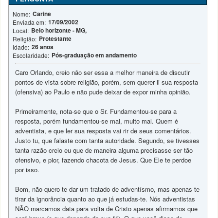
Carine
Nome:
17/09/2002
Enviada em:
Belo horizonte - MG,
Local:
Protestante
Religião:
26 anos
Idade:
Pós-graduação em andamento
Escolaridade:
Caro Orlando, creio não ser essa a melhor maneira de discutir
pontos de vista sobre religião, porém, sem querer li sua resposta
(ofensiva) ao Paulo e não pude deixar de expor minha opinião.
Primeiramente, nota-se que o Sr. Fundamentou-se para a
resposta, porém fundamentou-se mal, muito mal. Quem é
adventista, e que ler sua resposta vai rir de seus comentários.
Justo tu, que falaste com tanta autoridade. Segundo, se tivesses
tanta razão creio eu que de maneira alguma precisasse ser tão
ofensivo, e pior, fazendo chacota de Jesus. Que Ele te perdoe
por isso.
Bom, não quero te dar um tratado de adventísmo, mas apenas te
tirar da ignorância quanto ao que já estudas-te. Nós adventistas
NÃO marcamos data para volta de Cristo apenas afirmamos que