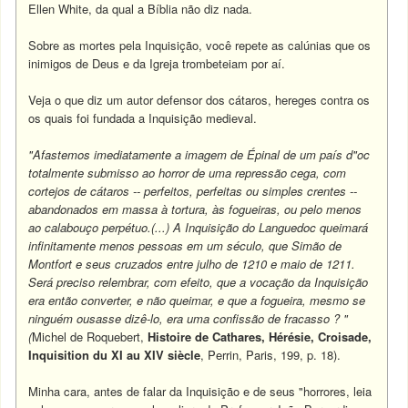
Ellen White, da qual a Bíblia não diz nada.
Sobre as mortes pela Inquisição, você repete as calúnias que os
inimigos de Deus e da Igreja trombeteiam por aí.
Veja o que diz um autor defensor dos cátaros, hereges contra os
os quais foi fundada a Inquisição medieval.
"Afastemos imediatamente a imagem de Épinal de um país d"oc
totalmente submisso ao horror de uma repressão cega, com
cortejos de cátaros -- perfeitos, perfeitas ou simples crentes --
abandonados em massa à tortura, às fogueiras, ou pelo menos
ao calabouço perpétuo.(...) A Inquisição do Languedoc queimará
infinitamente menos pessoas em um século, que Simão de
Montfort e seus cruzados entre julho de 1210 e maio de 1211.
Será preciso relembrar, com efeito, que a vocação da Inquisição
era então converter, e não queimar, e que a fogueira, mesmo se
ninguém ousasse dizê-lo, era uma confissão de fracasso ? "
(
Michel de Roquebert,
Histoire de Cathares, Hérésie, Croisade,
Inquisition du XI au XIV siècle
, Perrin, Paris, 199, p. 18).
Minha cara, antes de falar da Inquisição e de seus "horrores, leia