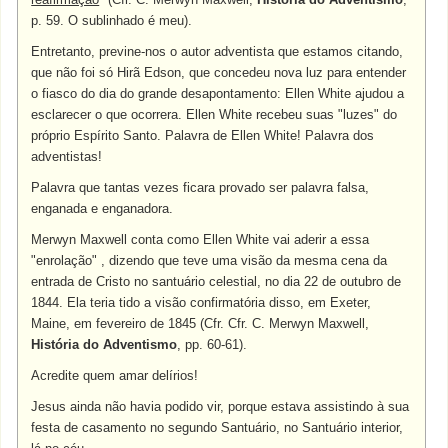
p. 59. O sublinhado é meu).
Entretanto, previne-nos o autor adventista que estamos citando,
que não foi só Hirã Edson, que concedeu nova luz para entender
o fiasco do dia do grande desapontamento: Ellen White ajudou a
esclarecer o que ocorrera. Ellen White recebeu suas "luzes" do
próprio Espírito Santo. Palavra de Ellen White! Palavra dos
adventistas!
Palavra que tantas vezes ficara provado ser palavra falsa,
enganada e enganadora.
Merwyn Maxwell conta como Ellen White vai aderir a essa
"enrolação" , dizendo que teve uma visão da mesma cena da
entrada de Cristo no santuário celestial, no dia 22 de outubro de
1844. Ela teria tido a visão confirmatória disso, em Exeter,
Maine, em fevereiro de 1845 (Cfr. Cfr. C. Merwyn Maxwell,
História do Adventismo
, pp. 60-61).
Acredite quem amar delírios!
Jesus ainda não havia podido vir, porque estava assistindo à sua
festa de casamento no segundo Santuário, no Santuário interior,