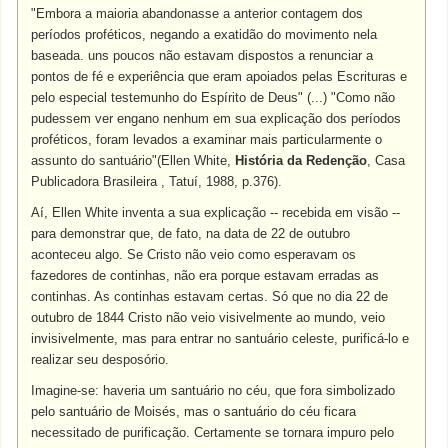
"Embora a maioria abandonasse a anterior contagem dos
períodos proféticos, negando a exatidão do movimento nela
baseada. uns poucos não estavam dispostos a renunciar a
pontos de fé e experiência que eram apoiados pelas Escrituras e
pelo especial testemunho do Espírito de Deus" (...) "Como não
pudessem ver engano nenhum em sua explicação dos períodos
proféticos, foram levados a examinar mais particularmente o
assunto do santuário"(Ellen White,
História da Redenção
, Casa
Publicadora Brasileira , Tatuí, 1988, p.376).
Aí, Ellen White inventa a sua explicação -- recebida em visão --
para demonstrar que, de fato, na data de 22 de outubro
aconteceu algo. Se Cristo não veio como esperavam os
fazedores de continhas, não era porque estavam erradas as
continhas. As continhas estavam certas. Só que no dia 22 de
outubro de 1844 Cristo não veio visivelmente ao mundo, veio
invisivelmente, mas para entrar no santuário celeste, purificá-lo e
realizar seu desposório.
Imagine-se: haveria um santuário no céu, que fora simbolizado
pelo santuário de Moisés, mas o santuário do céu ficara
necessitado de purificação. Certamente se tornara impuro pelo