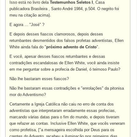
Isso está no livro dela
Testemunhos Seletos I
, Casa
publicadora Brasileira , Santo André 1984, p.504. O negrito foi
meu na citação acima).
E agora ... "José" ?
E depois desses fiascos clamorosos, depois desses
retumbantes desmentidos dos falsos profetas adventistas, Ellen
White ainda fala do "
próximo advento de Cristo
".
E você, apesar desses fiascos retumbantes e dessas
contradições escandalosas de Ellen White, você ainda insiste
em me perguntar sobre a profecia de Daniel, ó teimoso Paulo?
Não lhe bastaram esses fiascos?
Não lhe bastaram essas contradições e "enrolações" da pitonisa
mor do Adventismo?
Certamente a Igreja Católica não caiu no erro de conta dos
adventistas que interpretaram erradamente essas profecias,
marcando várias datas para o fim do mundo, e depois tiveram
que refazer as contas. Inclusive Ellen White, que vocês veneram
como profetisa, ["a mensageira escolhida por Deus para os
crentes do Advento, recebeu a iluminação nos primeiros dias,