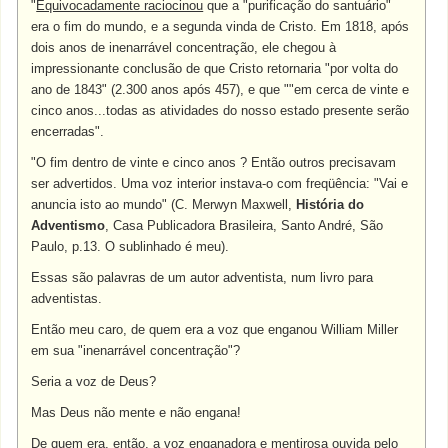
"
Equivocadamente raciocinou
que a "purificação do santuário"
era o fim do mundo, e a segunda vinda de Cristo. Em 1818, após
dois anos de inenarrável concentração, ele chegou à
impressionante conclusão de que Cristo retornaria "por volta do
ano de 1843" (2.300 anos após 457), e que ""em cerca de vinte e
cinco anos...todas as atividades do nosso estado presente serão
encerradas".
"O fim dentro de vinte e cinco anos ? Então outros precisavam
ser advertidos. Uma voz interior instava-o com freqüência: "Vai e
anuncia isto ao mundo" (C. Merwyn Maxwell,
História do
Adventismo
, Casa Publicadora Brasileira, Santo André, São
Paulo, p.13. O sublinhado é meu).
Essas são palavras de um autor adventista, num livro para
adventistas.
Então meu caro, de quem era a voz que enganou William Miller
em sua "inenarrável concentração"?
Seria a voz de Deus?
Mas Deus não mente e não engana!
De quem era, então, a voz enganadora e mentirosa ouvida pelo