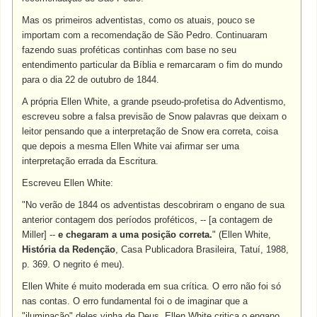
Mas os primeiros adventistas, como os atuais, pouco se
importam com a recomendação de São Pedro. Continuaram
fazendo suas proféticas continhas com base no seu
entendimento particular da Bíblia e remarcaram o fim do mundo
para o dia 22 de outubro de 1844.
A própria Ellen White, a grande pseudo-profetisa do Adventismo,
escreveu sobre a falsa previsão de Snow palavras que deixam o
leitor pensando que a interpretação de Snow era correta, coisa
que depois a mesma Ellen White vai afirmar ser uma
interpretação errada da Escritura.
Escreveu Ellen White:
"No verão de 1844 os adventistas descobriram o engano de sua
anterior contagem dos períodos proféticos, -- [a contagem de
Miller] --
e chegaram a uma posição correta.
" (Ellen White,
História da Redenção
, Casa Publicadora Brasileira, Tatuí, 1988,
p. 369. O negrito é meu).
Ellen White é muito moderada em sua crítica. O erro não foi só
nas contas. O erro fundamental foi o de imaginar que a
"iluminação" deles vinha de Deus. Ellen White critica o engano