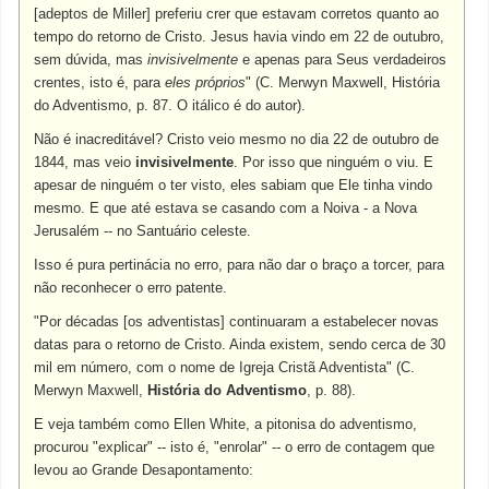
[adeptos de Miller] preferiu crer que estavam corretos quanto ao
tempo do retorno de Cristo. Jesus havia vindo em 22 de outubro,
sem dúvida, mas
invisivelmente
e apenas para Seus verdadeiros
crentes, isto é, para
eles próprios
" (C. Merwyn Maxwell, História
do Adventismo, p. 87. O itálico é do autor).
Não é inacreditável? Cristo veio mesmo no dia 22 de outubro de
1844, mas veio
invisivelmente
. Por isso que ninguém o viu. E
apesar de ninguém o ter visto, eles sabiam que Ele tinha vindo
mesmo. E que até estava se casando com a Noiva - a Nova
Jerusalém -- no Santuário celeste.
Isso é pura pertinácia no erro, para não dar o braço a torcer, para
não reconhecer o erro patente.
"Por décadas [os adventistas] continuaram a estabelecer novas
datas para o retorno de Cristo. Ainda existem, sendo cerca de 30
mil em número, com o nome de Igreja Cristã Adventista" (C.
Merwyn Maxwell,
História do Adventismo
, p. 88).
E veja também como Ellen White, a pitonisa do adventismo,
procurou "explicar" -- isto é, "enrolar" -- o erro de contagem que
levou ao Grande Desapontamento: