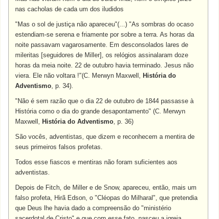
nas cacholas de cada um dos iludidos
"Mas o sol de justiça não apareceu"(...) "As sombras do ocaso
estendiam-se serena e friamente por sobre a terra. As horas da
noite passavam vagarosamente. Em desconsolados lares de
mileritas [seguidores de Miller], os relógios assinalaram doze
horas da meia noite. 22 de outubro havia terminado. Jesus não
viera. Ele não voltara !"(C. Merwyn Maxwell,
História do
Adventismo
, p. 34).
"Não é sem razão que o dia 22 de outubro de 1844 passasse à
História como o dia do grande desapontamento" (C. Merwyn
Maxwell,
História do Adventismo
, p. 36)
São vocês, adventistas, que dizem e reconhecem a mentira de
seus primeiros falsos profetas.
Todos esse fiascos e mentiras não foram suficientes aos
adventistas.
Depois de Fitch, de Miller e de Snow, apareceu, então, mais um
falso profeta, Hirã Edson, o "Cléopas do Milharal", que pretendia
que Deus lhe havia dado a compreensão do "ministério
sacerdotal de Cristo" e que com esse fato, nasceu a igreja