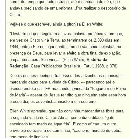
correr do tempo que tudo estraga, até o santuário do céu, que
andava precisando de uma reforma...Pra realizar o desposório de
Cristo.
Veja-se o que escreveu ainda a pitonisa Ellen White:
"Destarte os que seguiram a luz da palavra profética viram que,
em vez de Cristo vir à Terra, ao terminarem os 2.300 dias em
1844, entrou Ele no lugar santíssimo do santuário celestial, na
presença de Deus, para levar a efeito a obra final da expiação,
preparatória para Sua vinda." (Ellen White,
História da
Redenção
, Casa Publicadora Brasileira , Tatuí, 1988, p.378).
Depois desses repetidos fracassos dos adventistas em insistir
marcando datas para a vinda de Cristo, --- parecendo até o
pseudo-profeta da TFP marcando a vinda da "Bagarre e do Reino
de Maria"-- apesar de Jesus ter dito que ninguém sabe essa hora
e esse dia, os adventistas insistem em seu erro.
Ellen White aprendeu que não convinha marcar datas fixas para
a segunda vinda de Cristo. Afinal, como diz o ditado: "gato
escaldado tem medo de água fria". E como afirma um outro
provérbio de traseira de caminhão, "cachorro mordido de cobra
tem medo de lingüiça".