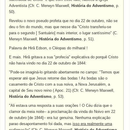
Adventista (Cfr. C. Merwyn Maxwell,
História do Adventismo
, p.
50).
Revelou o novo pseudo profeta que no dia 22 de outubro, não se
deu o fim do mundo, mas que nesse dia "Cristo transferiu-se
para o segundo [ Santuário] mais interior, o lugar santíssimo" (C.
Merwyn Maxwell,
História do Adventismo
, p. 51).
Palavra de Hirã Edson, o Cléopas do milharal !
E mais. Hirã gritava a sua "profecia" explicativa do porquê Cristo
não havia vindo no dia 22 de outubro de 1844:
"Pode-se imaginá-lo gritando abertamente no campo: "Temos que
esperar até que Jesus retorne das bodas ! As bodas são o
casamento de Cristo com a sua noiva, a Nova Jerusalém, a
capital de Seu novo reino ( Apoc. 21) (Cfr. C. Merwyn Maxwell,
História do Adventismo
, p. 53).
"Ali estava uma resposta a suas orações ! O Céu dizia que o
clamor da meia noite-- a proclamação da vinda do Noivo em 22
de outubro [de 1844]-- era luz genuína. Nenhuma explicação
parao desapontamento foi dada, mas
isso era realmente uma
reafirmação
" (Cfr. C. Merwyn Maxwell,
História do Adventismo
,