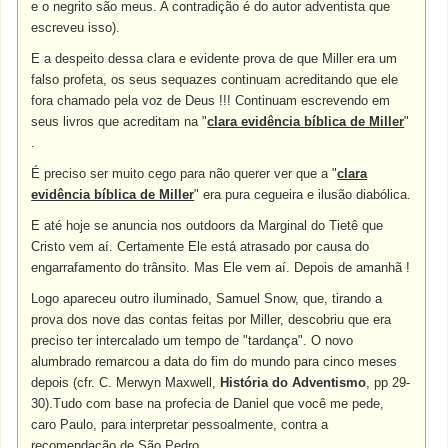
e o negrito são meus. A contradição é do autor adventista que
escreveu isso).
E a despeito dessa clara e evidente prova de que Miller era um
falso profeta, os seus sequazes continuam acreditando que ele
fora chamado pela voz de Deus !!! Continuam escrevendo em
seus livros que acreditam na "
clara evidência bíblica de Miller
"
.
É preciso ser muito cego para não querer ver que a "
clara
evidência bíblica de Miller
" era pura cegueira e ilusão diabólica.
E até hoje se anuncia nos outdoors da Marginal do Tietê que
Cristo vem aí. Certamente Ele está atrasado por causa do
engarrafamento do trânsito. Mas Ele vem aí. Depois de amanhã !
Logo apareceu outro iluminado, Samuel Snow, que, tirando a
prova dos nove das contas feitas por Miller, descobriu que era
preciso ter intercalado um tempo de "tardança". O novo
alumbrado remarcou a data do fim do mundo para cinco meses
depois (cfr. C. Merwyn Maxwell,
História do Adventismo
, pp 29-
30).Tudo com base na profecia de Daniel que você me pede,
caro Paulo, para interpretar pessoalmente, contra a
recomendação de São Pedro.