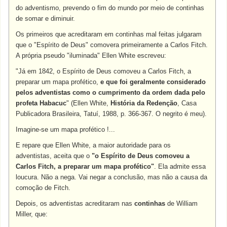
do adventismo, prevendo o fim do mundo por meio de continhas
de somar e diminuir.
Os primeiros que acreditaram em continhas mal feitas julgaram
que o "Espírito de Deus" comovera primeiramente a Carlos Fitch.
A própria pseudo "iluminada" Ellen White escreveu:
"Já em 1842, o Espírito de Deus comoveu a Carlos Fitch, a
preparar um mapa profético,
e que foi geralmente considerado
pelos adventistas como o cumprimento da ordem dada pelo
profeta Habacuc
" (Ellen White,
História da Redenção
, Casa
Publicadora Brasileira, Tatuí, 1988, p. 366-367. O negrito é meu).
Imagine-se um mapa profético !...
E repare que Ellen White, a maior autoridade para os
adventistas, aceita que o
"o Espírito de Deus comoveu a
Carlos Fitch, a preparar um mapa profético"
. Ela admite essa
loucura. Não a nega. Vai negar a conclusão, mas não a causa da
comoção de Fitch.
Depois, os adventistas acreditaram nas
continhas
de William
Miller, que: