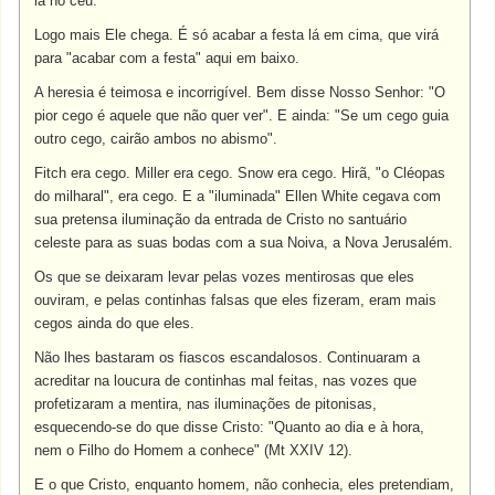
lá no céu.
Logo mais Ele chega. É só acabar a festa lá em cima, que virá
para "acabar com a festa" aqui em baixo.
A heresia é teimosa e incorrigível. Bem disse Nosso Senhor: "O
pior cego é aquele que não quer ver". E ainda: "Se um cego guia
outro cego, cairão ambos no abismo".
Fitch era cego. Miller era cego. Snow era cego. Hirã, "o Cléopas
do milharal", era cego. E a "iluminada" Ellen White cegava com
sua pretensa iluminação da entrada de Cristo no santuário
celeste para as suas bodas com a sua Noiva, a Nova Jerusalém.
Os que se deixaram levar pelas vozes mentirosas que eles
ouviram, e pelas continhas falsas que eles fizeram, eram mais
cegos ainda do que eles.
Não lhes bastaram os fiascos escandalosos. Continuaram a
acreditar na loucura de continhas mal feitas, nas vozes que
profetizaram a mentira, nas iluminações de pitonisas,
esquecendo-se do que disse Cristo: "Quanto ao dia e à hora,
nem o Filho do Homem a conhece" (Mt XXIV 12).
E o que Cristo, enquanto homem, não conhecia, eles pretendiam,