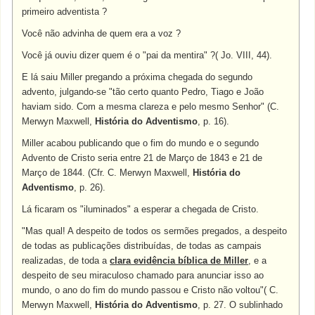
primeiro adventista ?
Você não advinha de quem era a voz ?
Você já ouviu dizer quem é o "pai da mentira" ?( Jo. VIII, 44).
E lá saiu Miller pregando a próxima chegada do segundo
advento, julgando-se "tão certo quanto Pedro, Tiago e João
haviam sido. Com a mesma clareza e pelo mesmo Senhor" (C.
Merwyn Maxwell,
História do Adventismo
, p. 16).
Miller acabou publicando que o fim do mundo e o segundo
Advento de Cristo seria entre 21 de Março de 1843 e 21 de
Março de 1844. (Cfr. C. Merwyn Maxwell,
História do
Adventismo
, p. 26).
Lá ficaram os "iluminados" a esperar a chegada de Cristo.
"Mas qual! A despeito de todos os sermões pregados, a despeito
de todas as publicações distribuídas, de todas as campais
realizadas, de toda a
clara evidência bíblica de Miller
, e a
despeito de seu miraculoso chamado para anunciar isso ao
mundo, o ano do fim do mundo passou e Cristo não voltou"( C.
Merwyn Maxwell,
História do Adventismo
, p. 27. O sublinhado