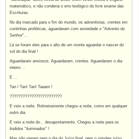
matemático, e não condena o erro teológico do livre exame das
Escrituras.
No dia marcado para o fim do mundo, os adventistas, crentes em
continhas proféticas, aguardaram com ansiedade o "Advento do
Senhor"...
Lá se foram eles para o alto de um monte aguardar o nascer do
sol do dia final !
Aguardaram ansiosos. Aguardaram, crentes. Aguardaram o dia
inteiro ...
E ...
Tan ! Tan! Tan! Taaam !
????????????????????????
E veio a noite. Rotineiramente chegou a noite, como em qualquer
outro dia.
E veio a noite do... desapontamento. Chegou a noite para os
iludidos "iluminados" !
Mas não vieram nem o dia do Juízo final, nem o simples juízo