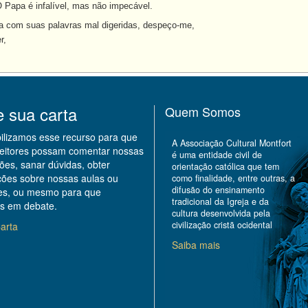
Papa é infalível, mas não impecável.
a com suas palavras mal digeridas, despeço-me,
r,
e sua carta
Quem Somos
bilizamos esse recurso para que
A Associação Cultural Montfort
leitores possam comentar nossas
é uma entidade civil de
ões, sanar dúvidas, obter
orientação católica que tem
ções sobre nossas aulas ou
como finalidade, entre outras, a
difusão do ensinamento
des, ou mesmo para que
tradicional da Igreja e da
s em debate.
cultura desenvolvida pela
civilização cristã ocidental
arta
Saiba mais