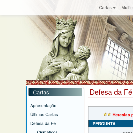
Cartas
Multim
Defesa da Fé
Cartas
Apresentação
Últimas Cartas
Heresias 
Defesa da Fé
PERGUNTA
Cismáticos
Nome