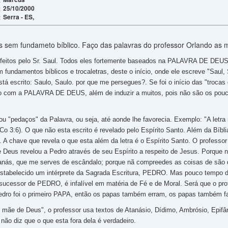
25/10/2000
:
Serra - ES,
:
s sem fundameto bíblico. Faço das palavras do professor Orlando as mi
feitos pelo Sr. Saul. Todos eles fortemente baseados na PALAVRA DE DEUS, 
 fundamentos bíblicos e trocaletras, deste o início, onde ele escreve "Saul, 
scrito: Saulo, Saulo. por que me persegues?. Se foi o início das "trocas de
to com a PALAVRA DE DEUS, além de induzir a muitos, pois não são os pouco
ou "pedaços" da Palavra, ou seja, até aonde lhe favorecia. Exemplo: "A letr
 3:6). O que não esta escrito é revelado pelo Espírito Santo. Além da Bíb
chave que revela o que esta além da letra é o Espírito Santo. O professor m
ue Deus revelou a Pedro através de seu Espírito a respeito de Jesus. Porque 
tanás, que me serves de escândalo; porque nã compreedes as coisas de são
i estabelecido um intérprete da Sagrada Escritura, PEDRO. Mas pouco temp
 sucessor de PEDRO, é infalível em matéria de Fé e de Moral. Será que o 
edro foi o primeiro PAPA, então os papas também erram, os papas também f
 mãe de Deus", o professor usa textos de Atanásio, Dídimo, Ambrósio, Epifân
 não diz que o que esta fora dela é verdadeiro.