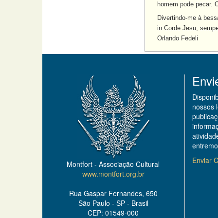
homem pode pecar. O 
Divertindo-me à bess
in Corde Jesu, sempe
Orlando Fedeli
Envi
Disponi
nossos 
publicaç
informa
ativida
entremo
Enviar C
Montfort - Associação Cultural
www.montfort.org.br
Rua Gaspar Fernandes, 650
São Paulo - SP - Brasil
CEP: 01549-000