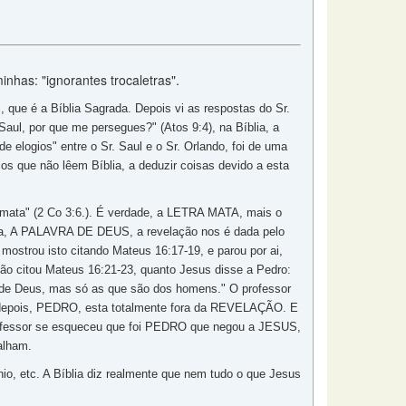
nhas: "ignorantes trocaletras".
que é a Bíblia Sagrada. Depois vi as respostas do Sr.
Saul, por que me persegues?" (Atos 9:4), na Bíblia, a
 elogios" entre o Sr. Saul e o Sr. Orlando, foi de uma
s que não lêem Bíblia, a deduzir coisas devido a esta
a mata" (2 Co 3:6.). É verdade, a LETRA MATA, mais o
lia, A PALAVRA DE DEUS, a revelação nos é dada pelo
ostrou isto citando Mateus 16:17-19, e parou por ai,
não citou Mateus 16:21-23, quanto Jesus disse a Pedro:
 de Deus, mas só as que são dos homens." O professor
o depois, PEDRO, esta totalmente fora da REVELAÇÃO. E
professor se esqueceu que foi PEDRO que negou a JESUS,
alham.
io, etc. A Bíblia diz realmente que nem tudo o que Jesus