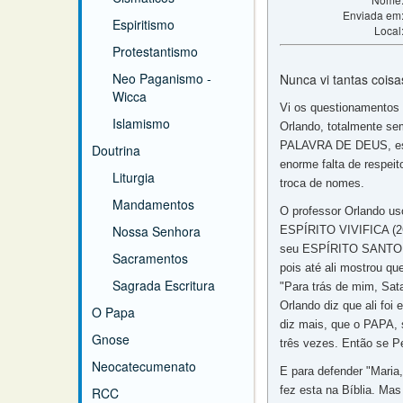
Enviada em
Espiritismo
Local
Protestantismo
Neo Paganismo -
Nunca vi tantas coisa
Wicca
Vi os questionamentos 
Islamismo
Orlando, totalmente sem
PALAVRA DE DEUS, está e
Doutrina
enorme falta de respei
Liturgia
troca de nomes.
Mandamentos
O professor Orlando us
Nossa Senhora
ESPÍRITO VIVIFICA (2Co
seu ESPÍRITO SANTO. A 
Sacramentos
pois até ali mostrou q
Sagrada Escritura
"Para trás de mim, Sa
Orlando diz que ali fo
O Papa
diz mais, que o PAPA,
Gnose
três vezes. Então se P
Neocatecumenato
E para defender "Maria,
fez esta na Bíblia. Mas
RCC