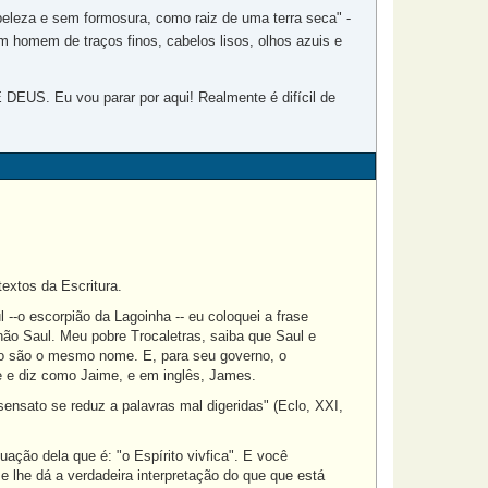
leza e sem formosura, como raiz de uma terra seca" -
m homem de traços finos, cabelos lisos, olhos azuis e
DEUS. Eu vou parar por aqui! Realmente é difícil de
extos da Escritura.
 --o escorpião da Lagoinha -- eu coloquei a frase
não Saul. Meu pobre Trocaletras, saiba que Saul e
o são o mesmo nome. E, para seu governo, o
 e diz como Jaime, e em inglês, James.
nsensato se reduz a palavras mal digeridas" (Eclo, XXI,
uação dela que é: "o Espírito vivfica". E você
a e lhe dá a verdadeira interpretação do que que está