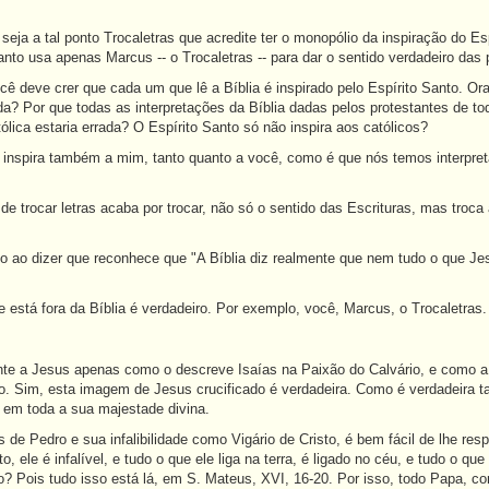
eja a tal ponto Trocaletras que acredite ter o monopólio da inspiração do E
anto usa apenas Marcus -- o Trocaletras -- para dar o sentido verdadeiro das p
ê deve crer que cada um que lê a Bíblia é inspirado pelo Espírito Santo. Ora
ada? Por que todas as interpretações da Bíblia dadas pelos protestantes de to
tólica estaria errada? O Espírito Santo só não inspira aos católicos?
o inspira também a mim, tanto quanto a você, como é que nós temos interpret
e trocar letras acaba por trocar, não só o sentido das Escrituras, mas troca 
 ao dizer que reconhece que "A Bíblia diz realmente que nem tudo o que Jesu
 está fora da Bíblia é verdadeiro. Por exemplo, você, Marcus, o Trocaletras.
nte a Jesus apenas como o descreve Isaías na Paixão do Calvário, e como a 
do. Sim, esta imagem de Jesus crucificado é verdadeira. Como é verdadeira
 em toda a sua majestade divina.
 de Pedro e sua infalibilidade como Vigário de Cristo, é bem fácil de lhe r
o, ele é infalível, e tudo o que ele liga na terra, é ligado no céu, e tudo o qu
? Pois tudo isso está lá, em S. Mateus, XVI, 16-20. Por isso, todo Papa, co