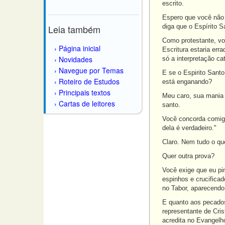
escrito.
Espero que você não s
Leia também
diga que o Espírito S
Como protestante, voc
Página inicial
Escritura estaria err
Novidades
só a interpretação ca
Navegue por Temas
E se o Espirito Sant
Roteiro de Estudos
está enganando?
Principais textos
Meu caro, sua mania d
Cartas de leitores
santo.
Você concorda comigo
dela é verdadeiro."
Claro. Nem tudo o que
Quer outra prova?
Você exige que eu pi
espinhos e crucifica
no Tabor, aparecendo
E quanto aos pecados
representante de Crist
acredita no Evangelho