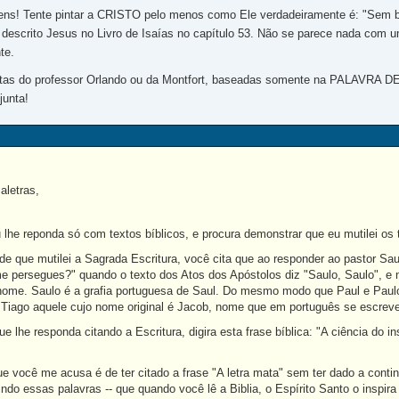
ns! Tente pintar a CRISTO pelo menos como Ele verdadeiramente é: "Sem be
 descrito Jesus no Livro de Isaías no capítulo 53. Não se parece nada com u
te.
stas do professor Orlando ou da Montfort, baseadas somente na PALAVRA DE 
junta!
aletras,
lhe reponda só com textos bíblicos, e procura demonstrar que eu mutilei os t
e que mutilei a Sagrada Escritura, você cita que ao responder ao pastor Saul
me persegues?" quando o texto dos Atos dos Apóstolos diz "Saulo, Saulo", e 
ome. Saulo é a grafia portuguesa de Saul. Do mesmo modo que Paul e Paul
iago aquele cujo nome original é Jacob, nome que em português se escreve
ue lhe responda citando a Escritura, digira esta frase bíblica: "A ciência do i
e você me acusa é de ter citado a frase "A letra mata" sem ter dado a contin
erindo essas palavras -- que quando você lê a Biblia, o Espírito Santo o inspir