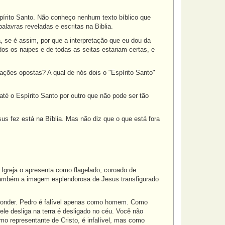
spírito Santo. Não conheço nenhum texto bíblico que
alavras reveladas e escritas na Biblia.
, se é assim, por que a interpretação que eu dou da
dos os naipes e de todas as seitas estariam certas, e
ações opostas? A qual de nós dois o "Espírito Santo"
até o Espírito Santo por outro que não pode ser tão
s fez está na Bíblia. Mas não diz que o que está fora
Igreja o apresenta como flagelado, coroado de
 também a imagem esplendorosa de Jesus transfigurado
esponder. Pedro é falível apenas como homem. Como
e ele desliga na terra é desligado no céu. Você não
mo representante de Cristo, é infalível, mas como