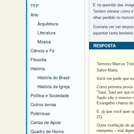
TFP
E na questão das image
Tentem retratar como é
Arte
olhar perdido no horizon
Arquitetura
Gostaria ver ver respo
Literatura
aquentar tanta besteira 
Música
RESPOSTA
Ciência e Fé
Filosofia
Teimoso Marcus Troc
História
Salve Maria.
História do Brasil
Você me pede que eu 
História da Igreja
Como primeira prova d
"Saul, Saul por que 
Política e Sociedade
Saulo são o mesmo n
Evangelho chama de T
Outros temas
E, já que você quer q
Polêmicas
21).
Cartas de Apoio
Outra mutilação de qu
Quadro de Honra
interpreta -- mal dig