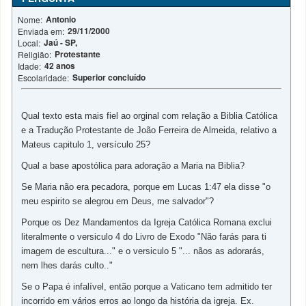
Antonio
Nome:
29/11/2000
Enviada em:
Jaú - SP,
Local:
Protestante
Religião:
42 anos
Idade:
Superior concluído
Escolaridade:
Qual texto esta mais fiel ao orginal com relação a Biblia Católica
e a Tradução Protestante de João Ferreira de Almeida, relativo a
Mateus capitulo 1, versículo 25?
Qual a base apostólica para adoração a Maria na Biblia?
Se Maria não era pecadora, porque em Lucas 1:47 ela disse "o
meu espirito se alegrou em Deus, me salvador"?
Porque os Dez Mandamentos da Igreja Católica Romana exclui
literalmente o versiculo 4 do Livro de Exodo "Não farás para ti
imagem de escultura..." e o versiculo 5 "... nãos as adorarás,
nem lhes darás culto.."
Se o Papa é infalível, então porque a Vaticano tem admitido ter
incorrido em vários erros ao longo da história da igreja. Ex.