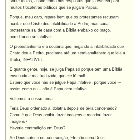
sobre ídolos, assim como nas respostas que já escrevi para
muitos trocaletras bíblicos que se julgam Papas.
Porque, meu caro, repare bem que os protestantes recusam
aceitar que Cristo deu infalibilidade a Pedro, mas cada
protestante sai de casa com a Bíblia embaixo do braço,
acreditando-se infalível.
O protestantismo é a doutrina que, negando a infalibilidade que
Cristo deu a Pedro, proclama até um semi-analfabeto que leia a
Bíblia, INFALÍVEL.
E quanta gente, hoje, se julga Papa só porque tem uma Bíblia
ensebada e mal traduzida, que ele lê mal!
Espero que você não se julgue Papa infalível, porque você ---
assim como eu -- não é Papa nem infalível.
Voltemos a nosso tema.
Teria Deus ordenado a idolatria depois de tê-la condenado?
Como é que Deus proibiu fazer imagens e mandou fazer
imagens?
Haveria contradição em Deus?
Se Deus caísse em contradição, Ele não seria Deus.