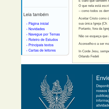
É claro que também nã
O que nela está escri
-- como todos os dem
Leia também
Aceitar Cristo como 
Página inicial
sua única Igreja (Cfr.
Novidades
Portanto, fora da Igr
Navegue por Temas
Não se esqueça que a
Roteiro de Estudos
Aconselho-o a ser ma
Principais textos
Cartas de leitores
In Corde Jesu, sempe
Orlando Fedeli
Envi
Disponi
nossos 
publicaç
informa
ativida