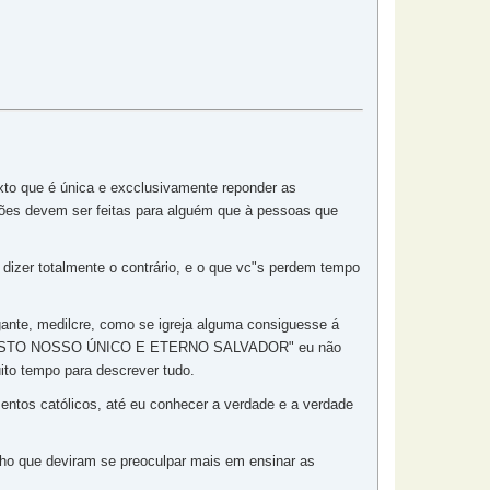
xto que é única e excclusivamente reponder as
ões devem ser feitas para alguém que à pessoas que
izer totalmente o contrário, e o que vc"s perdem tempo
te, medilcre, como se igreja alguma consiguesse á
US CRISTO NOSSO ÚNICO E ETERNO SALVADOR" eu não
uito tempo para descrever tudo.
entos católicos, até eu conhecer a verdade e a verdade
ho que deviram se preoculpar mais em ensinar as