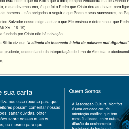
o está escrito que na Bíblia que a interpretação verdadeira é a de Orlando F
to, e que devemos crer, é que foi a Pedro que Cristo deu as chaves para ligar
ais homens -- são obrigados a seguir o que Pedro e seus sucessores, os Pap
único Salvador nosso exige aceitar o que Ele ensinou e determinou: que Pe
 Mt XVI, 16- 19).
eja fundada por Cristo não há salvação.
 Bíblia diz que
"a ciência do insensato é feita de palavras mal digeridas"
is prudente, desconfiando da interpretação de Lima de Almeida, e obedecendo
r,
e sua carta
Quem Somos
bilizamos esse recurso para que
A Associação Cultural Montfort
leitores possam comentar nossas
é uma entidade civil de
ões, sanar dúvidas, obter
orientação católica que tem
ções sobre nossas aulas ou
como finalidade, entre outras, a
difusão do ensinamento
des, ou mesmo para que
tradicional da Igreja e da