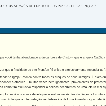
O DEUS ATRAVÉS DE CRISTO JESUS POSSA-LHES ABENÇOAR.
e você tenha abandonado a única Igreja de Cristo -- que é a Igreja Católica
zer que a finalidade do site Montfort "é única e exclusivamente reponder as
fender a Igreja Católica contra todos os ataques de seus inimigos. É claro q
sponder a ataques -- muitas vezes bem ignorantes, provenientes de protestan
os como fim exclusivo responder a delírios decorrentes de uma leitura mal dig
emplo, você nos acusa de interpretar mal os versículos da Sagrada Escritura
o na Bíblia que a interpretação verdadeira é a de Lima Almeida, digno cidadã