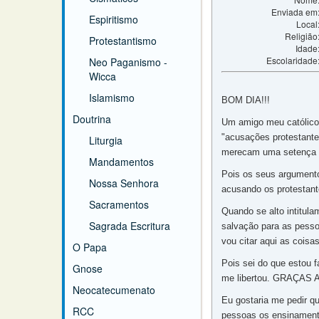
Enviada em
Espiritismo
Local
Religião
Protestantismo
Idade
Escolaridade
Neo Paganismo -
Wicca
Islamismo
BOM DIA!!!
Doutrina
Um amigo meu católico 
"acusações protestante
Liturgia
merecam uma setença p
Mandamentos
Pois os seus argumento
Nossa Senhora
acusando os protestant
Sacramentos
Quando se alto intitu
Sagrada Escritura
salvação para as pes
vou citar aqui as coisa
O Papa
Pois sei do que estou 
Gnose
me libertou. GRAÇAS 
Neocatecumenato
Eu gostaria me pedir q
RCC
pessoas os ensinament