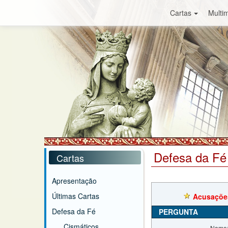
Cartas
Multim
Defesa da Fé
Cartas
Apresentação
Últimas Cartas
Acusações
Defesa da Fé
PERGUNTA
Cismáticos
Nome