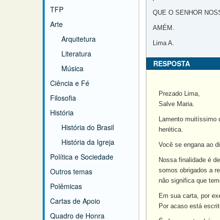
TFP
QUE O SENHOR NOSS
Arte
AMÉM.
Arquitetura
Lima A.
Literatura
RESPOSTA
Música
Ciência e Fé
Prezado Lima,
Filosofia
Salve Maria.
História
Lamento muitíssimo qu
História do Brasil
herética.
História da Igreja
Você se engana ao di
Política e Sociedade
Nossa finalidade é de
Outros temas
somos obrigados a re
não significa que tem
Polêmicas
Em sua carta, por ex
Cartas de Apoio
Por acaso está escrit
Quadro de Honra