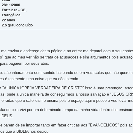
28/11/2000
:
Fortaleza - CE,
:
Evangélica
:
22 anos
:
2.o grau concluído
:
me enviou o endereço desta página e ao entrar me deparei com o seu conte
s" que ao meu ver não se trata de acusações e sim argumentos pois acusaç
ara pagarem por seus atos.
s são inteiramente sem sentido baseando-se em versículos que não querem d
es é realmente uma coisa que eu não intendo.
lam "A ÚNICA IGREJA VERDADEIRA DE CRISTO" isso é uma pretenção, arrogan
soas, onde a única maneira de conseguirmos a nossa salvação é "JES
s erradas que o catolicismo ensina pois o espaço aqui é pouco e vou levar m
falando pois vivi por um determinado tempo da minha vida dentro dos ensinam
A DEUS.
ue parem de se importar tanto em fazer criticas aos "EVANGÉLICOS" pois ac
os que a BÍBLIA nos deixou.