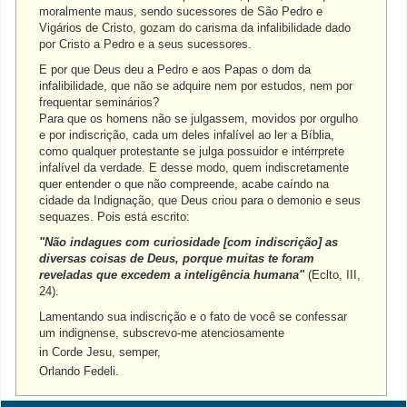
moralmente maus, sendo sucessores de São Pedro e
Vigários de Cristo, gozam do carisma da infalibilidade dado
por Cristo a Pedro e a seus sucessores.
E por que Deus deu a Pedro e aos Papas o dom da
infalibilidade, que não se adquire nem por estudos, nem por
frequentar seminários?
Para que os homens não se julgassem, movidos por orgulho
e por indiscrição, cada um deles infalível ao ler a Bíblia,
como qualquer protestante se julga possuidor e intérrprete
infalível da verdade. E desse modo, quem indiscretamente
quer entender o que não compreende, acabe caíndo na
cidade da Indignação, que Deus criou para o demonio e seus
sequazes. Pois está escrito:
"Não indagues com curiosidade [com indiscrição] as
diversas coisas de Deus, porque muitas te foram
reveladas que excedem a inteligência humana"
(Eclto, III,
24).
Lamentando sua indiscrição e o fato de você se confessar
um indignense, subscrevo-me atenciosamente
in Corde Jesu, semper,
Orlando Fedeli.