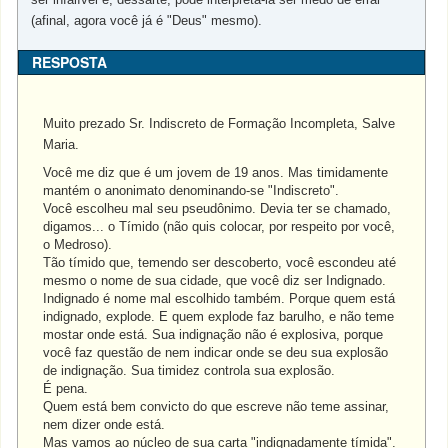
(afinal, agora você já é "Deus" mesmo).
RESPOSTA
Muito prezado Sr. Indiscreto de Formação Incompleta, Salve
Maria.
Você me diz que é um jovem de 19 anos. Mas timidamente
mantém o anonimato denominando-se "Indiscreto".
Você escolheu mal seu pseudônimo. Devia ter se chamado,
digamos... o Tímido (não quis colocar, por respeito por você,
o Medroso).
Tão tímido que, temendo ser descoberto, você escondeu até
mesmo o nome de sua cidade, que você diz ser Indignado.
Indignado é nome mal escolhido também. Porque quem está
indignado, explode. E quem explode faz barulho, e não teme
mostar onde está. Sua indignação não é explosiva, porque
você faz questão de nem indicar onde se deu sua explosão
de indignação. Sua timidez controla sua explosão.
É pena.
Quem está bem convicto do que escreve não teme assinar,
nem dizer onde está.
Mas vamos ao núcleo de sua carta "indignadamente tímida".