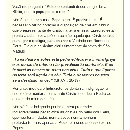
Você me pergunta: "Pelo que entendi desse artigo: ler a
Bíblia, sem o papa perto, é ruim;".
Não é necessário ter o Papa perto. É preciso mais. É
necessário ter no coração a disposição de crer em tudo o
que o representante de Cristo na terra ensina. Épreciso estar
pronto a submeter a própria opinião àquele que Cristo deixou
para ligar e desligar, para ensinar a Verdade em Nome de
Deus. É o que se deduz clarissimamente do texto de São
Mateus
"Tu és Pedro e sobre esta pedra edificarei a minha Igreja
e as portas do inferno não prevalecerão contra ela. E eu
te darei as chaves do reino dos céus. Tudo o que ligares
na terra será ligado no céu. Tudo o desatares na terra
será desatado no céu"
(Mt XVI, 18-19).
Portanto, meu caro Indiscreto residente na Indignação, é
necessário aceitar a palavra de Cristo, que deu a Pedro as
chaves do reino dos céus.
Não vá ficar indignado por isso, nem prertender
indiscretamente pegar você as chaves do reino dos Céus,
que não foram dadas nem a você, nem a nenhum
protestante, mas apenas a Pedro e a seus sucessores, os
Papas.