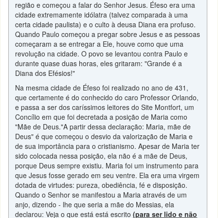
região e começou a falar do Senhor Jesus. Éfeso era uma
cidade extremamente idólatra (talvez comparada à uma
certa cidade paulista) e o culto à deusa Diana era profuso.
Quando Paulo começou a pregar sobre Jesus e as pessoas
começaram a se entregar a Ele, houve como que uma
revolução na cidade. O povo se levantou contra Paulo e
durante quase duas horas, eles gritaram: "Grande é a
Diana dos Efésios!"
Na mesma cidade de Éfeso foi realizado no ano de 431,
que certamente é do conhecido do caro Professor Orlando,
e passa a ser dos caríssimos leitores do Site Montfort, um
Concílio em que foi decretada a posição de Maria como
"Mãe de Deus."A partir dessa declaração: Maria, mãe de
Deus" é que começou o desvio da valorização de Maria e
de sua importância para o cristianismo. Apesar de Maria ter
sido colocada nessa posição, ela não é a mãe de Deus,
porque Deus sempre existiu. Maria foi um instrumento para
que Jesus fosse gerado em seu ventre. Ela era uma virgem
dotada de virtudes: pureza, obediência, fé e disposição.
Quando o Senhor se manifestou a Maria através de um
anjo, dizendo - lhe que seria a mãe do Messias, ela
declarou: Veja o que está está escrito
(para ser lido e não