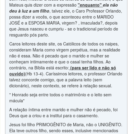
Mateus quis dizer com a expressão
"enquanto"
ela não
deu à luz a um filho
, talvez ele, o Caro Professor Orlando,
possa dizer a vocês, o que aconteceu entre o MARIDO
JOSÉ e a ESPOSA MARIA, virgem? , imaculada?, depois
que Jesus nasceu e cumpriu - se o tradicional período de
resguardo pós parto.
Caros leitores deste site, os Católicos de todos os naipes,
consideram Maria como virgem perpétua, mas a realidade
não é essa. Não é pecado que o marido e mulher se
conheçam intimamente e que o casal tenha filhos. Ao
contrário, na Bíblia está escrito:
(para ser lido e não só
ouvido)
(Hb 13-4). Caríssimos leitores, o professor Orlando
talvez concorde comigo, que a palavra leito (sem
dicionário), neste contexto, se refere à relação sexual.
" Honrado seja entre todos o matrimônio e o leito sem
mácula"
A relação íntima entre marido e mulher não é pecado, foi
Deus que a criou e a institui para o casamento.
Jesus foi filho PRIMOGÊNITO de Maria, não o UNIGÊNITO.
Ela teve outros filho, sendo esses, inclusive mencionados