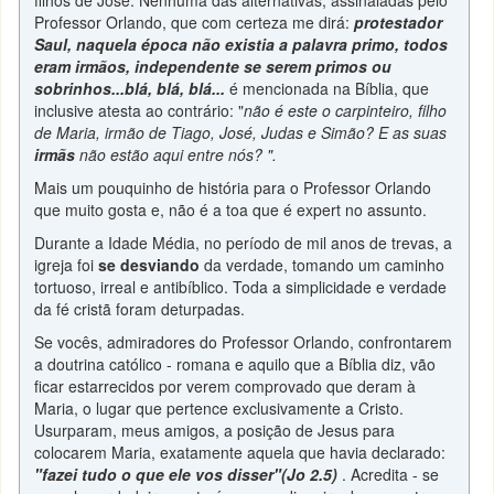
filhos de José. Nenhuma das alternativas, assinaladas pelo
Professor Orlando, que com certeza me dirá:
protestador
Saul, naquela época não existia a palavra primo, todos
eram irmãos, independente se serem primos ou
sobrinhos...blá, blá, blá...
é mencionada na Bíblia, que
inclusive atesta ao contrário: "
não é este o carpinteiro, filho
de Maria, irmão de Tiago, José, Judas e Simão? E as suas
irmãs
não estão aqui entre nós? ".
Mais um pouquinho de história para o Professor Orlando
que muito gosta e, não é a toa que é expert no assunto.
Durante a Idade Média, no período de mil anos de trevas, a
igreja foi
se desviando
da verdade, tomando um caminho
tortuoso, irreal e antibíblico. Toda a simplicidade e verdade
da fé cristã foram deturpadas.
Se vocês, admiradores do Professor Orlando, confrontarem
a doutrina católico - romana e aquilo que a Bíblia diz, vão
ficar estarrecidos por verem comprovado que deram à
Maria, o lugar que pertence exclusivamente a Cristo.
Usurparam, meus amigos, a posição de Jesus para
colocarem Maria, exatamente aquela que havia declarado:
"fazei tudo o que ele vos disser"(Jo 2.5)
. Acredita - se