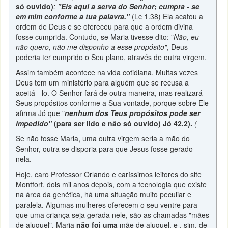
só ouvido)
:
"Eis aqui a serva do Senhor; cumpra - se
em mim conforme a tua palavra."
(Lc 1.38) Ela acatou a
ordem de Deus e se ofereceu para que a ordem divina
fosse cumprida. Contudo, se Maria tivesse dito: "
Não, eu
não quero, não me disponho a esse propósito"
, Deus
poderia ter cumprido o Seu plano, através de outra virgem.
Assim também acontece na vida cotidiana. Muitas vezes
Deus tem um ministério para alguém que se recusa a
aceitá - lo. O Senhor fará de outra maneira, mas realizará
Seus propósitos conforme a Sua vontade, porque sobre Ele
afirma Jó que "
nenhum dos Teus propósitos pode ser
impedido"
(para ser lido e não só ouvido)
Jó 42.2).
(
Se não fosse Maria, uma outra virgem seria a mão do
Senhor, outra se disporia para que Jesus fosse gerado
nela.
Hoje, caro Professor Orlando e caríssimos leitores do site
Montfort, dois mil anos depois, com a tecnologia que existe
na área da genética, há uma situação muito peculiar e
paralela. Algumas mulheres oferecem o seu ventre para
que uma criança seja gerada nele, são as chamadas "mães
de aluguel". Maria
não foi uma
mãe de aluguel, e , sim, de