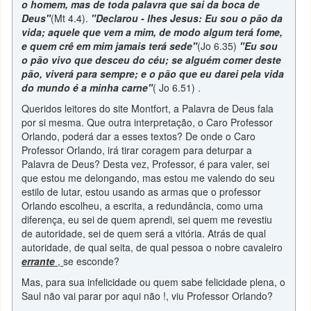
o homem, mas de toda palavra que sai da boca de
Deus"
(Mt 4.4).
"Declarou - lhes Jesus: Eu sou o pão da
vida; aquele que vem a mim, de modo algum terá fome,
e quem crê em mim jamais terá sede"
(Jo 6.35)
"Eu sou
o pão vivo que desceu do céu; se alguém comer deste
pão, viverá para sempre; e o pão que eu darei pela vida
do mundo é a minha carne"
( Jo 6.51) .
Queridos leitores do site Montfort, a Palavra de Deus fala
por si mesma. Que outra interpretação, o Caro Professor
Orlando, poderá dar a esses textos? De onde o Caro
Professor Orlando, irá tirar coragem para deturpar a
Palavra de Deus? Desta vez, Professor, é para valer, sei
que estou me delongando, mas estou me valendo do seu
estilo de lutar, estou usando as armas que o professor
Orlando escolheu, a escrita, a redundância, como uma
diferença, eu sei de quem aprendi, sei quem me revestiu
de autoridade, sei de quem será a vitória. Atrás de qual
autoridade, de qual seita, de qual pessoa o nobre cavaleiro
errante
,
se esconde?
Mas, para sua infelicidade ou quem sabe felicidade plena, o
Saul não vai parar por aqui não !, viu Professor Orlando?