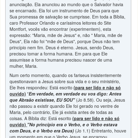
anunciação. Ela anunciou ao mundo que o Salvador havia
se encarnado. Ela foi um instrumento de Deus para que
Sua promessa de salvação se cumprisse. Em toda a Bíblia,
caro Professor Orlando e caríssimos leitores do Site
Montfort, vocês vão encontrar (experimentem), esta
expressão: "Maria, mãe de Jesus" e, não " Maria, mãe de
Deus", Ela não foi "mãe de Deus", porque Deus não tem
princípio nem fim. Deus é eterno. Jesus, sendo Deus,
precisou tomar a forma humana. Em para que Ele
assumisse a forma humana precisou nascer de uma
mulher, Maria.
Num certo momento, quando os fariseus insistentemente
questionavam a Jesus sobre sua vida e o seu ministério,
Ele lhes respondeu: Está escrito
(para ser lido e não só
ouvido)
"
Em verdade, em verdade eu vos digo: Antes
que Abraão existisse, EU SOU"
(Jo 8.58). Ou seja, Jesus
não passou a existir quando Ele foi gerado no ventre de
Maria, pelo contrário, Ele já existia antes de todas as
coisas. A Bíblia diz: Está escrito
(para ser lido e não só
ouvido)
"No princípio era o Verbo, e o Verbo estava
com Deus, e o Verbo era Deus)
(Jo 1.1) Entretanto, houve
um momento em que o Verbo Jesus, se encarnou,