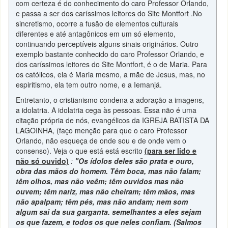
com certeza é do conhecimento do caro Professor Orlando,
e passa a ser dos caríssimos leitores do Site Montfort .No
sincretismo, ocorre a fusão de elementos culturais
diferentes e até antagônicos em um só elemento,
continuando perceptíveis alguns sinais originários. Outro
exemplo bastante conhecido do caro Professor Orlando, e
dos caríssimos leitores do Site Montfort, é o de Maria. Para
os católicos, ela é Maria mesmo, a mãe de Jesus, mas, no
espiritismo, ela tem outro nome, e a Iemanjá.
Entretanto, o cristianismo condena a adoração a imagens,
a idolatria. A idolatria cega às pessoas. Essa não é uma
citação própria de nós, evangélicos da IGREJA BATISTA DA
LAGOINHA, (faço menção para que o caro Professor
Orlando, não esqueça de onde sou e de onde vem o
consenso). Veja o que está está escrito
(para ser lido e
não só ouvido)
:
"Os ídolos deles são prata e ouro,
obra das mãos do homem. Têm boca, mas não falam;
têm olhos, mas não veêm; têm ouvidos mas não
ouvem; têm nariz, mas não cheiram; têm mãos, mas
não apalpam; têm pés, mas não andam; nem som
algum sai da sua garganta. semelhantes a eles sejam
os que fazem, e todos os que neles confiam. (Salmos