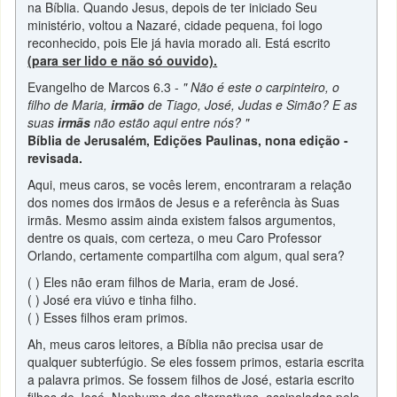
na Bíblia. Quando Jesus, depois de ter iniciado Seu
ministério, voltou a Nazaré, cidade pequena, foi logo
reconhecido, pois Ele já havia morado ali. Está escrito
(para ser lido e não só ouvido).
Evangelho de Marcos 6.3 -
" Não é este o carpinteiro, o
filho de Maria,
irmão
de Tiago, José, Judas e Simão? E as
suas
irmãs
não estão aqui entre nós? "
Bíblia de Jerusalém, Edições Paulinas, nona edição -
revisada.
Aqui, meus caros, se vocês lerem, encontraram a relação
dos nomes dos irmãos de Jesus e a referência às Suas
irmãs. Mesmo assim ainda existem falsos argumentos,
dentre os quais, com certeza, o meu Caro Professor
Orlando, certamente compartilha com algum, qual sera?
( ) Eles não eram filhos de Maria, eram de José.
( ) José era viúvo e tinha filho.
( ) Esses filhos eram primos.
Ah, meus caros leitores, a Bíblia não precisa usar de
qualquer subterfúgio. Se eles fossem primos, estaria escrita
a palavra primos. Se fossem filhos de José, estaria escrito