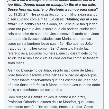
teu filho. Depois disse ao discípulo: Eis aí a tua mãe.
Dessa hora em diante, o discípulo a tomou para casa".
(Jo 19:25-27). Nessa ocasião, como um filho expressando
o seu cuidado com a mãe, Ele disse:
"Mulher, eis aí o teu
filho".
Ele confiou Maria à João, seu discípulo tão querido.
João era jovem e Jesus sabia que ele poderia cuidar com
zelo e carinho de sua mãe. Jesus estava falando com João
para que ele tivesse cuidados com Maria, e a tratasse
como se ela também fosse sua mãe. Não apenas João
tratou outra mulher como mãe. O apóstolo Paulo faz
referências a algumas mulheres, que cuidaram dele como
se ele fosse um filho e ele as considerava como se fossem
suas mães.
Além do Evangelho de João, escrito na cidade de Éfeso,
João também escreveu três cartas e o livro do Apocalipse.
É interessante observarmos que nos escritos de João não
há uma única referência à Maria, embora Jesus tenha dada
a ele, a incumbência de cuidar dela.
Com relação a Família de Jesus, tenho a lhe dizer,
Professor Orlando e leitores do site Montfort, que Jesus,
realmente teve família: pai, mãe, irmãs e irmãos. Como