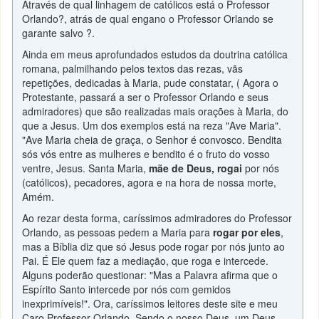
Através de qual linhagem de católicos está o Professor
Orlando?, atrás de qual engano o Professor Orlando se
garante salvo ?.
Ainda em meus aprofundados estudos da doutrina católica
romana, palmilhando pelos textos das rezas, vãs
repetições, dedicadas à Maria, pude constatar, ( Agora o
Protestante, passará a ser o Professor Orlando e seus
admiradores) que são realizadas mais orações à Maria, do
que a Jesus. Um dos exemplos está na reza "Ave Maria".
"Ave Maria cheia de graça, o Senhor é convosco. Bendita
sós vós entre as mulheres e bendito é o fruto do vosso
ventre, Jesus. Santa Maria,
mãe de Deus, rogai
por nós
(católicos), pecadores, agora e na hora de nossa morte,
Amém.
Ao rezar desta forma, caríssimos admiradores do Professor
Orlando, as pessoas pedem a Maria para
rogar por eles
,
mas a Bíblia diz que só Jesus pode rogar por nós junto ao
Pai. É Ele quem faz a mediação, que roga e intercede.
Alguns poderão questionar: "Mas a Palavra afirma que o
Espírito Santo intercede por nós com gemidos
inexprimíveis!". Ora, caríssimos leitores deste site e meu
Caro Professor Orlando, Sendo o nosso Deus, um Deus