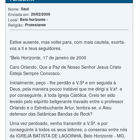
Saul
Nome:
20/02/2000
Enviada em:
Belo horizonte -
Local:
Protestante
Religião:
Estive ausente, mas voltei para, com mais cautela, exorta-
vos a ti e teus seguidores.
"Belo Horizonte, 17 de janeiro de 2000
Caro Orlando, Que a Paz de Nosso Senhor Jesus Cristo
Esteja Sempre Convosco.
Inicialmente, peço - lhe perdão a V.Sª e em seguida à
Deus, pela maneira pouco tratável que me dirigi a V.sª. e
por conseguinte, à toda Igreja Católica. Creio ter sido
levado pelo espírito beligerante travado entre o professor
Orlando e o Estrebuchante Artur, lembra-se, o Ateu
defensor das Satânicas Bandas de Rock?
Uma vez perdoado, venho transmitir a V.Sª. e por
conseguinte à todos os seus leitores, o consenso entre nós
da IGREJA BATISTA DE LAGOINHA, Belo Horizonte - MG,