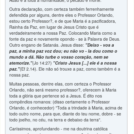
Adão e a toda a humanidade, o pecado e morte.
Outra declaração, com certeza também ferrenhamente
defendida por alguns, dentre eles o Professor Orlando,
estou certo Professor?, e de que Maria é a pacificadora,
Rainha da Paz, em lugar de Jesus Cristo que é
verdadeiramente a nossa Paz. Colocando Maria como a
fonte da paz e novamente opondo - se à Palavra de Deus.
Outro engano de Satanás. Jesus disse:
"Deixo - vos a
paz, a minha paz voz dou; eu não vo - la dou como o
mundo a dá. Não turbe o vosso coração, nem se
atemorize."
(Jo 14:27)
"Cristo Jesus [...] ele é a nossa
paz."
(Ef 2.14). Ele não só trouxe a paz, como também é a
nossa paz.
Muitas pessoas, dentre elas, com certeza o Professor
Orlando, não será mesmo professor?, oferecem à Maria
toda a glória que pertence só a Jesus. É dito nos
compêndios romanos: (disso certamente o Professor
Orlando, é conhecedor) "Toda a trindade à Maria, acima de
todo outro nome, para que, diante do teu nome, dobre - se
todo joelho, no céu, na terra e debaixo da terra".
Caríssimos, aprofundando - me na doutrina católica