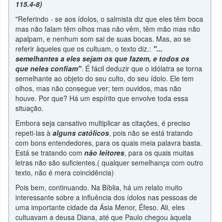
115.4-8)
"Referindo - se aos ídolos, o salmista diz que eles têm boca
mas não falam têm olhos mas não vêm, têm mão mas não
apalpam, e nenhum som sai de suas bocas. Mas, ao se
referir àqueles que os cultuam, o texto diz.:
"...
semelhantes a eles sejam os que fazem, e todos os
que neles confiam"
. É fácil deduzir que o idólatra se torna
semelhante ao objeto do seu culto, do seu ídolo. Ele tem
olhos, mas não consegue ver; tem ouvidos, mas não
houve. Por que? Há um espírito que envolve toda essa
situação.
Embora seja cansativo multiplicar as citações, é preciso
repeti-las à
alguns católicos
, pois não se está tratando
com bons entendedores, para os quais meia palavra basta.
Está se tratando com
não leitores
, para os quais muitas
letras não são suficientes.( qualquer semelhança com outro
texto, não é mera coincidência)
Pois bem, continuando. Na Bíblia, há um relato muito
interessante sobre a influência dos ídolos nas pessoas de
uma importante cidade da Ásia Menor, Éfeso. Ali, eles
cultuavam a deusa Diana, até que Paulo chegou àquela