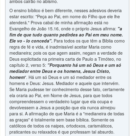
ambos cairão no abismo.
O ensino bíblico é bem diferente, nesses adesivos deveria
estar escrito: "Peça ao Pai, em nome do Filho que ele lhe
atenderá." Prova cabal de minha afirmação está no
Evangelho de João 15.16, onde o próprio Jesus afirma:
"a
fim de que tudo quanto pedirdes ao Pai em meu nome.
Ele vo - lo conceda".
Para todos os que têm a Bíblia como
regra de fé e vida, é inadmissível aceitar Maria como
medianeira; pois os que agem assim, negam a verdade de
Deus explicitada na primeira carta de Paulo a Timóteo, no
capítulo 2, verso 5:
"Porquanto há um só Deus e um só
mediador entre Deus e os homens, Jesus Cristo,
homem
". Há um só Deus e um só mediador entre os
homens e Deus: Jesus. Mediador e aquele que intervém.
Se Maria pudesse ter conhecimento desse fato, certamente
ela oraria ao Pai, em Nome de Jesus, para que todos
compreendessem o verdadeiro lugar que ela ocupa e
devolvessem a Jesus a posição que ela nunca almejou
para si. A afirmação de que Maria é a "medianeira de todas
as graças" é totalmente sem base bíblica. Somente os
católicos de todos os naipes, ortodoxos, carismáticos,
praticantes ou relaxados é que professam tal absurdo.