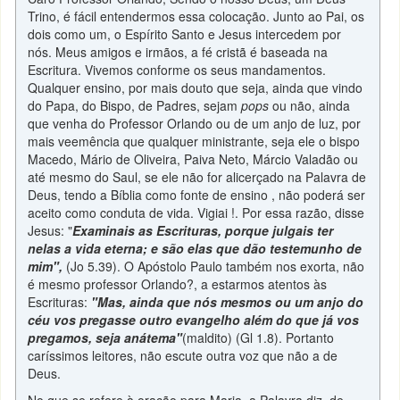
Trino, é fácil entendermos essa colocação. Junto ao Pai, os
dois como um, o Espírito Santo e Jesus intercedem por
nós. Meus amigos e irmãos, a fé cristã é baseada na
Escritura. Vivemos conforme os seus mandamentos.
Qualquer ensino, por mais douto que seja, ainda que vindo
do Papa, do Bispo, de Padres, sejam
pops
ou não, ainda
que venha do Professor Orlando ou de um anjo de luz, por
mais veemência que qualquer ministrante, seja ele o bispo
Macedo, Mário de Oliveira, Paiva Neto, Márcio Valadão ou
até mesmo do Saul, se ele não for alicerçado na Palavra de
Deus, tendo a Bíblia como fonte de ensino , não poderá ser
aceito como conduta de vida. Vigiai !. Por essa razão, disse
Jesus: "
Examinais as Escrituras, porque julgais ter
nelas a vida eterna; e são elas que dão testemunho de
mim",
(Jo 5.39). O Apóstolo Paulo também nos exorta, não
é mesmo professor Orlando?, a estarmos atentos às
Escrituras:
"Mas, ainda que nós mesmos ou um anjo do
céu vos pregasse outro evangelho além do que já vos
pregamos, seja anátema"
(maldito) (Gl 1.8). Portanto
caríssimos leitores, não escute outra voz que não a de
Deus.