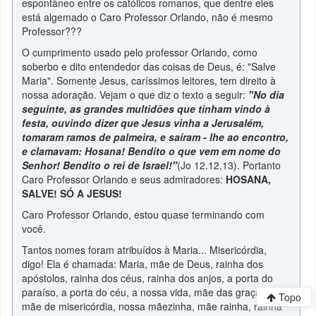
espontâneo entre os católicos romanos, que dentre eles
está algemado o Caro Professor Orlando, não é mesmo
Professor???
O cumprimento usado pelo professor Orlando, como
soberbo e dito entendedor das coisas de Deus, é: "Salve
Maria". Somente Jesus, caríssimos leitores, tem direito à
nossa adoração. Vejam o que diz o texto a seguir:
"No dia
seguinte, as grandes multidões que tinham vindo à
festa, ouvindo dizer que Jesus vinha a Jerusalém,
tomaram ramos de palmeira, e saíram - lhe ao encontro,
e clamavam: Hosana! Bendito o que vem em nome do
Senhor! Bendito o rei de Israel!"
(Jo 12.12,13). Portanto
Caro Professor Orlando e seus admiradores:
HOSANA,
SALVE! SÓ A JESUS!
Caro Professor Orlando, estou quase terminando com
você.
Tantos nomes foram atribuídos à Maria... Misericórdia,
digo! Ela é chamada: Maria, mãe de Deus, rainha dos
apóstolos, rainha dos céus, rainha dos anjos, a porta do
paraíso, a porta do céu, a nossa vida, mãe das graças,
Topo
mãe de misericórdia, nossa mãezinha, mãe rainha, rainha