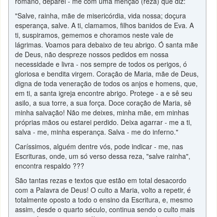
romano, deparei - me com uma menção (reza) que diz:
"Salve, rainha, mãe de misericórdia, vida nossa; doçura
esperança, salve. A ti, clamamos, filhos banidos de Eva. A
ti, suspiramos, gememos e choramos neste vale de
lágrimas. Voamos para debaixo de teu abrigo. Ó santa mãe
de Deus, não despreze nossos pedidos em nossa
necessidade e livra - nos sempre de todos os perigos, ó
gloriosa e bendita virgem. Coração de Maria, mãe de Deus,
digna de toda veneração de todos os anjos e homens, que,
em ti, a santa igreja encontre abrigo. Protege - a e sê seu
asilo, a sua torre, a sua força. Doce coração de Maria, sê
minha salvação! Não me deixes, minha mãe, em minhas
próprias mãos ou estarei perdido. Deixa agarrar - me a ti,
salva - me, minha esperança. Salva - me do inferno."
Caríssimos, alguém dentre vós, pode indicar - me, nas
Escrituras, onde, um só verso dessa reza, "salve rainha",
encontra respaldo ???
São tantas rezas e textos que estão em total desacordo
com a Palavra de Deus! O culto a Maria, volto a repetir, é
totalmente oposto a todo o ensino da Escritura, e, mesmo
assim, desde o quarto século, continua sendo o culto mais