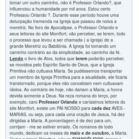
tomar um outro caminho, não é Professor Orlando?, que
influenciou a humanidade por mil anos. Estou certo
Professou Orlando ?. Durante esse período houve uma
deturpação tremenda na Igreja que passou de noiva a
meretriz. No livro de Apocalipse, o Professor Orlando e
seus leitores do site Montfort, vão perceber, se lerem, todo
o processo que levou a ser chamada ( a Igreja) de a
grande Meretriz ou Babilônia. A Igreja foi tomando um
caminho contrário ao da simplicidade, ao caminho da fé.
Lendo
o livro de Atos, todos que
lerem
poderão perceber,
se movidos pelo Espírito Santo de Deus, que a Igreja
Primitiva não cultuava Maria. Se pudéssemos transportar
um membro da Igreja Primitiva para a atualidade, ele ficaria
transtornado, porque eles não concebiam nem cultuavam
ídolos. Ao contrário de hoje, não dariam a Maria, a honra
devida somente a Deus. Na reza romana do terço, por
exemplo, caro
Professor Orlando
e caríssimos leitores do
site Montfort, existe um PAI NOSSO para
cada dez
AVES -
MARIAS, ou seja, para cada uma oração de Jesus, há dez
dirigidas a Maria. A porcentagem é de dez para um,
corrijam - me se estiver errado. Os romanos de todo
mundo, dedicam os meses de
maio e de outubro,
a Maria.