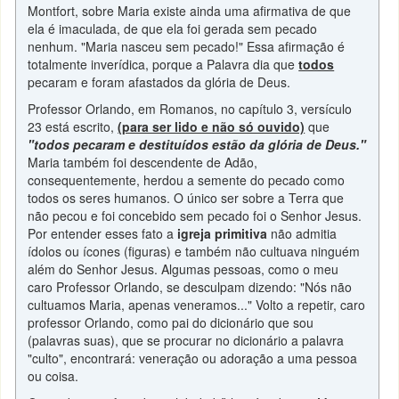
Montfort, sobre Maria existe ainda uma afirmativa de que
ela é imaculada, de que ela foi gerada sem pecado
nenhum. "Maria nasceu sem pecado!" Essa afirmação é
totalmente inverídica, porque a Palavra dia que
todos
pecaram e foram afastados da glória de Deus.
Professor Orlando, em Romanos, no capítulo 3, versículo
23 está escrito,
(para ser lido e não só ouvido)
que
"todos pecaram e destituídos estão da glória de Deus."
Maria também foi descendente de Adão,
consequentemente, herdou a semente do pecado como
todos os seres humanos. O único ser sobre a Terra que
não pecou e foi concebido sem pecado foi o Senhor Jesus.
Por entender esses fato a
igreja primitiva
não admitia
ídolos ou ícones (figuras) e também não cultuava ninguém
além do Senhor Jesus. Algumas pessoas, como o meu
caro Professor Orlando, se desculpam dizendo: "Nós não
cultuamos Maria, apenas veneramos..." Volto a repetir, caro
professor Orlando, como pai do dicionário que sou
(palavras suas), que se procurar no dicionário a palavra
"culto", encontrará: veneração ou adoração a uma pessoa
ou coisa.