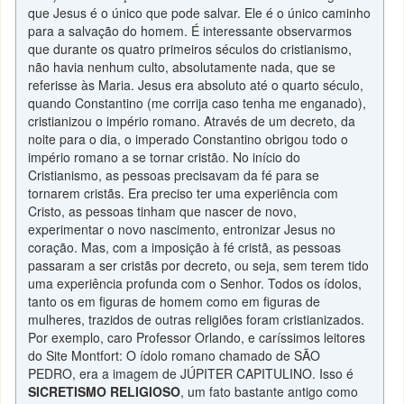
que Jesus é o único que pode salvar. Ele é o único caminho
para a salvação do homem. É interessante observarmos
que durante os quatro primeiros séculos do cristianismo,
não havia nenhum culto, absolutamente nada, que se
referisse às Maria. Jesus era absoluto até o quarto século,
quando Constantino (me corrija caso tenha me enganado),
cristianizou o império romano. Através de um decreto, da
noite para o dia, o imperado Constantino obrigou todo o
império romano a se tornar cristão. No início do
Cristianismo, as pessoas precisavam da fé para se
tornarem cristãs. Era preciso ter uma experiência com
Cristo, as pessoas tinham que nascer de novo,
experimentar o novo nascimento, entronizar Jesus no
coração. Mas, com a imposição à fé cristã, as pessoas
passaram a ser cristãs por decreto, ou seja, sem terem tido
uma experiência profunda com o Senhor. Todos os ídolos,
tanto os em figuras de homem como em figuras de
mulheres, trazidos de outras religiões foram cristianizados.
Por exemplo, caro Professor Orlando, e caríssimos leitores
do Site Montfort: O ídolo romano chamado de SÃO
PEDRO, era a imagem de JÚPITER CAPITULINO. Isso é
SICRETISMO RELIGIOSO
, um fato bastante antigo como