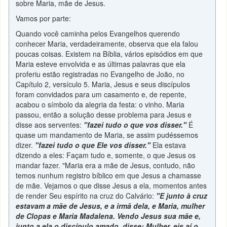
sobre Maria, mãe de Jesus.
Vamos por parte:
Quando você caminha pelos Evangelhos querendo
conhecer Maria, verdadeiramente, observa que ela falou
poucas coisas. Existem na Bíblia, vários episódios em que
Maria esteve envolvida e as últimas palavras que ela
proferiu estão registradas no Evangelho de João, no
Capítulo 2, versículo 5. Maria, Jesus e seus discípulos
foram convidados para um casamento e, de repente,
acabou o símbolo da alegria da festa: o vinho. Maria
passou, então a solução desse problema para Jesus e
disse aos serventes:
"fazei tudo o que vos disser."
É
quase um mandamento de Maria, se assim pudéssemos
dizer.
"fazei tudo o que Ele vos disser."
Ela estava
dizendo a eles: Façam tudo e, somente, o que Jesus os
mandar fazer. "Maria era a mãe de Jesus, contudo, não
temos nunhum registro bíblico em que Jesus a chamasse
de mãe. Vejamos o que disse Jesus a ela, momentos antes
de render Seu espírito na cruz do Calvário:
"E junto à cruz
estavam a mãe de Jesus, e a irmã dela, e Maria, mulher
de Clopas e Maria Madalena. Vendo Jesus sua mãe e,
junto a ela o discípulo amado, disse: Mulher, eis aí o