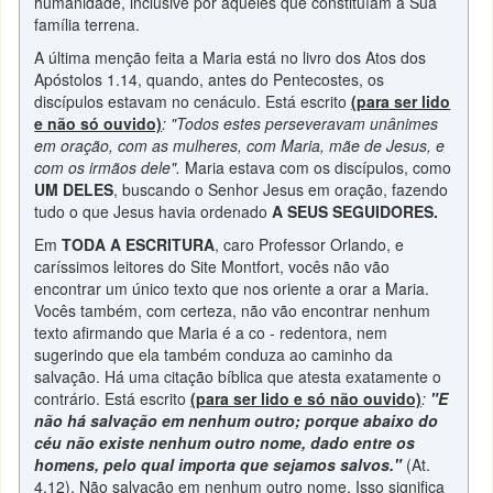
humanidade, inclusive por aqueles que constituíam a Sua
família terrena.
A última menção feita a Maria está no livro dos Atos dos
Apóstolos 1.14, quando, antes do Pentecostes, os
discípulos estavam no cenáculo. Está escrito
(para ser lido
e não só ouvido)
: "Todos estes perseveravam unânimes
em oração, com as mulheres, com Maria, mãe de Jesus, e
com os irmãos dele".
Maria estava com os discípulos, como
UM DELES
, buscando o Senhor Jesus em oração, fazendo
tudo o que Jesus havia ordenado
A SEUS SEGUIDORES.
Em
TODA A ESCRITURA
, caro Professor Orlando, e
caríssimos leitores do Site Montfort, vocês não vão
encontrar um único texto que nos oriente a orar a Maria.
Vocês também, com certeza, não vão encontrar nenhum
texto afirmando que Maria é a co - redentora, nem
sugerindo que ela também conduza ao caminho da
salvação. Há uma citação bíblica que atesta exatamente o
contrário. Está escrito
(para ser lido e só não ouvido)
:
"E
não há salvação em nenhum outro; porque abaixo do
céu não existe nenhum outro nome, dado entre os
homens, pelo qual importa que sejamos salvos."
(At.
4.12). Não salvação em nenhum outro nome. Isso significa