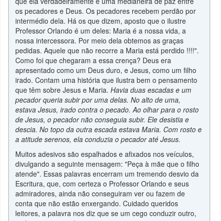
que ela verdadeiramente é uma medianeira de paz entre
os pecadores e Deus. Os pecadores recebem perdão por
intermédio dela. Há os que dizem, aposto que o ilustre
Professor Orlando é um deles: Maria é a nossa vida, a
nossa intercessora. Por meio dela obtemos as graças
pedidas. Aquele que não recorre a Maria está perdido !!!!".
Como foi que chegaram a essa crença? Deus era
apresentado como um Deus duro, e Jesus, como um filho
irado. Contam uma história que ilustra bem o pensamento
que têm sobre Jesus e Maria.
Havia duas escadas e um
pecador queria subir por uma delas. No alto de uma,
estava Jesus, irado contra o pecado. Ao olhar para o rosto
de Jesus, o pecador não conseguia subir. Ele desistia e
descia. No topo da outra escada estava Maria. Com rosto e
a atitude serenos, ela conduzia o pecador até Jesus.
Muitos adesivos são espalhados e afixados nos veículos,
divulgando a seguinte mensagem: "Peça à mãe que o filho
atende". Essas palavras encerram um tremendo desvio da
Escritura, que, com certeza o Professor Orlando e seus
admiradores, ainda não conseguiram ver ou fazem de
conta que não estão enxergando. Cuidado queridos
leitores, a palavra nos diz que se um cego conduzir outro,