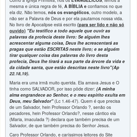
Como a Igreja Primitiva, nós os
EVANGÉLICOS
, temos a
mesma e única regra de fé,
A BÍBLIA e
confiamos no que
ela diz. Não temos,
nós os evangélicos
, outro modelo, a
não ser a Palavra de Deus e por ela pautamos nossa vida.
No livro de Apocalipse está escrito
(para ser lido e não só
ouvido)
"Eu testifico a todo aquele que ouvir as
palavras da profecia deste livro: Se alguém lhes
acrescentar alguma coisa, Deus lhe acrescentará as
pragas que estão ESCRITAS neste livro; e se alguém
tirar qualquer coisa das palavras do livro desta
profecia, Deus lhe tirará a sua parte da árvore da vida e
da cidade santa, que estão descritas neste livro"(Ap
22.18,19).
Maria era uma irmã muito querida. Ela amava Jesus e O
tinha como SALVADOR, por isso pôde dizer:
(A minha
alma engrandece ao Senhor, e o meu espírito exulta em
Deus, meu Salvador"
(Lc 1.46-47). Quem é que precisa
de um Salvador, hein Professor Orlando ?, senão os
pecadores, hein Professor Orlando?, nesse cântico ela
(Maria, imaculada ?) declara que também precisa de um
Salvador, de que também precisa do Senhor Jesus.
Caro Professor Orlando, e caríssimos leitores do Site