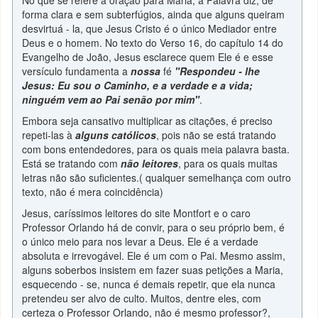
No que se refere à oração para Maria, a Palavra diz, de
forma clara e sem subterfúgios, ainda que alguns queiram
desvirtuá - la, que Jesus Cristo é o único Mediador entre
Deus e o homem. No texto do Verso 16, do capítulo 14 do
Evangelho de João, Jesus esclarece quem Ele é e esse
versículo fundamenta a
nossa
fé
"Respondeu - lhe
Jesus: Eu sou o Caminho, e a verdade e a vida;
ninguém vem ao Pai senão por mim"
.
Embora seja cansativo multiplicar as citações, é preciso
repeti-las à
alguns católicos
, pois não se está tratando
com bons entendedores, para os quais meia palavra basta.
Está se tratando com
não leitores
, para os quais muitas
letras não são suficientes.( qualquer semelhança com outro
texto, não é mera coincidência)
Jesus, caríssimos leitores do site Montfort e o caro
Professor Orlando há de convir, para o seu próprio bem, é
o único meio para nos levar a Deus. Ele é a verdade
absoluta e irrevogável. Ele é um com o Pai. Mesmo assim,
alguns soberbos insistem em fazer suas petições a Maria,
esquecendo - se, nunca é demais repetir, que ela nunca
pretendeu ser alvo de culto. Muitos, dentre eles, com
certeza o Professor Orlando, não é mesmo professor?,