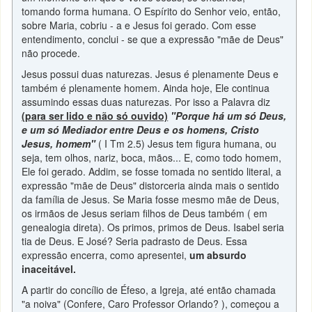
tomando forma humana. O Espírito do Senhor veio, então,
sobre Maria, cobriu - a e Jesus foi gerado. Com esse
entendimento, conclui - se que a expressão "mãe de Deus"
não procede.
Jesus possui duas naturezas. Jesus é plenamente Deus e
também é plenamente homem. Ainda hoje, Ele continua
assumindo essas duas naturezas. Por isso a Palavra diz
(para ser lido e não só ouvido)
"Porque há um só Deus,
e um só Mediador entre Deus e os homens, Cristo
Jesus, homem"
( I Tm 2.5) Jesus tem figura humana, ou
seja, tem olhos, nariz, boca, mãos... E, como todo homem,
Ele foi gerado. Addim, se fosse tomada no sentido literal, a
expressão "mãe de Deus" distorceria ainda mais o sentido
da família de Jesus. Se Maria fosse mesmo mãe de Deus,
os irmãos de Jesus seriam filhos de Deus também ( em
genealogia direta). Os primos, primos de Deus. Isabel seria
tia de Deus. E José? Seria padrasto de Deus. Essa
expressão encerra, como apresentei,
um absurdo
inaceitável.
A partir do concílio de Éfeso, a Igreja, até então chamada
"a noiva" (Confere, Caro Professor Orlando? ), começou a