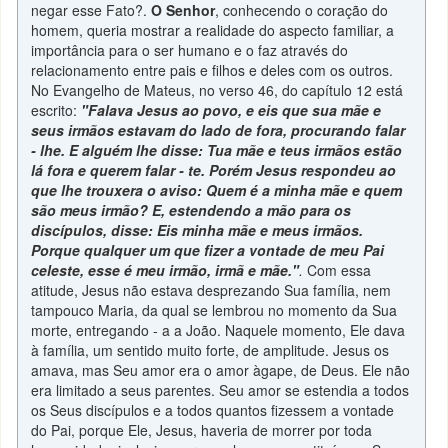
negar esse Fato?.
O Senhor
, conhecendo o coração do
homem, queria mostrar a realidade do aspecto familiar, a
importância para o ser humano e o faz através do
relacionamento entre pais e filhos e deles com os outros.
No Evangelho de Mateus, no verso 46, do capítulo 12 está
escrito:
"Falava Jesus ao povo, e eis que sua mãe e
seus irmãos estavam do lado de fora, procurando falar
- lhe. E alguém lhe disse: Tua mãe e teus irmãos estão
lá fora e querem falar - te. Porém Jesus respondeu ao
que lhe trouxera o aviso: Quem é a minha mãe e quem
são meus irmão? E, estendendo a mão para os
discípulos, disse: Eis minha mãe e meus irmãos.
Porque qualquer um que fizer a vontade de meu Pai
celeste, esse é meu irmão, irmã e mãe."
.
Com essa
atitude, Jesus não estava desprezando Sua família, nem
tampouco Maria, da qual se lembrou no momento da Sua
morte, entregando - a a João. Naquele momento, Ele dava
à família, um sentido muito forte, de amplitude. Jesus os
amava, mas Seu amor era o amor àgape, de Deus. Ele não
era limitado a seus parentes. Seu amor se estendia a todos
os Seus discípulos e a todos quantos fizessem a vontade
do Pai, porque Ele, Jesus, haveria de morrer por toda