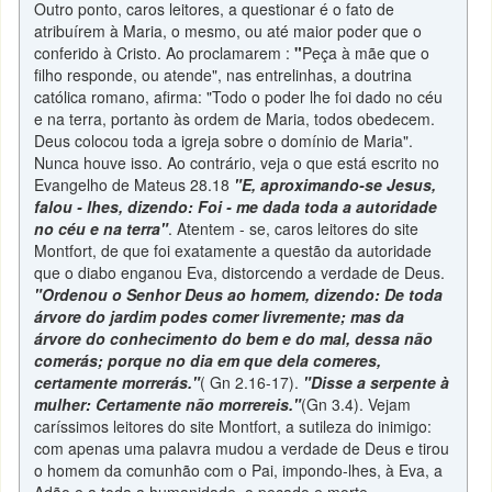
Outro ponto, caros leitores, a questionar é o fato de
atribuírem à Maria, o mesmo, ou até maior poder que o
conferido à Cristo. Ao proclamarem :
"
Peça à mãe que o
filho responde, ou atende", nas entrelinhas, a doutrina
católica romano, afirma: "Todo o poder lhe foi dado no céu
e na terra, portanto às ordem de Maria, todos obedecem.
Deus colocou toda a igreja sobre o domínio de Maria".
Nunca houve isso. Ao contrário, veja o que está escrito no
Evangelho de Mateus 28.18
"E, aproximando-se Jesus,
falou - lhes, dizendo: Foi - me dada toda a autoridade
no céu e na terra"
. Atentem - se, caros leitores do site
Montfort, de que foi exatamente a questão da autoridade
que o diabo enganou Eva, distorcendo a verdade de Deus.
"Ordenou o Senhor Deus ao homem, dizendo: De toda
árvore do jardim podes comer livremente; mas da
árvore do conhecimento do bem e do mal, dessa não
comerás; porque no dia em que dela comeres,
certamente morrerás."
( Gn 2.16-17).
"Disse a serpente à
mulher: Certamente não morrereis."
(Gn 3.4). Vejam
caríssimos leitores do site Montfort, a sutileza do inimigo:
com apenas uma palavra mudou a verdade de Deus e tirou
o homem da comunhão com o Pai, impondo-lhes, à Eva, a