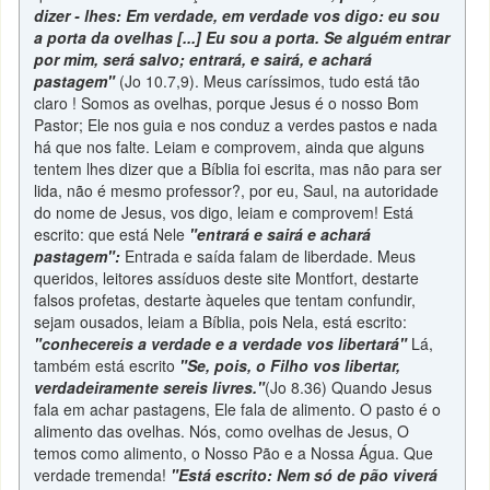
dizer - lhes: Em verdade, em verdade vos digo: eu sou
a porta da ovelhas [...] Eu sou a porta. Se alguém entrar
por mim, será salvo; entrará, e sairá, e achará
pastagem"
(Jo 10.7,9). Meus caríssimos, tudo está tão
claro ! Somos as ovelhas, porque Jesus é o nosso Bom
Pastor; Ele nos guia e nos conduz a verdes pastos e nada
há que nos falte. Leiam e comprovem, ainda que alguns
tentem lhes dizer que a Bíblia foi escrita, mas não para ser
lida, não é mesmo professor?, por eu, Saul, na autoridade
do nome de Jesus, vos digo, leiam e comprovem! Está
escrito: que está Nele
"entrará e sairá e achará
pastagem":
Entrada e saída falam de liberdade. Meus
queridos, leitores assíduos deste site Montfort, destarte
falsos profetas, destarte àqueles que tentam confundir,
sejam ousados, leiam a Bíblia, pois Nela, está escrito:
"conhecereis a verdade e a verdade vos libertará"
Lá,
também está escrito
"Se, pois, o Filho vos libertar,
verdadeiramente sereis livres."
(Jo 8.36) Quando Jesus
fala em achar pastagens, Ele fala de alimento. O pasto é o
alimento das ovelhas. Nós, como ovelhas de Jesus, O
temos como alimento, o Nosso Pão e a Nossa Água. Que
verdade tremenda!
"Está escrito: Nem só de pão viverá