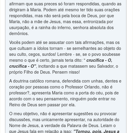
afirmam que suas preces só foram respondidas, quando as
dirigiram à Maria. Podem até mesmo ter tido suas orações
respondidas, mas não será pela boca de Deus, por que
Maria, não a mãe de Jesus, mas essa, entronizada por
usurpação, é a rainha do inferno, senhora absoluta dos
demônios.
Vocês podem até se assustar com tais afirmações, mas os
que cultuam a ídolos tornam - se semelhantes ao objeto do
seu culto, cegos, surdos! Lembre - se, se o povo soubesse
mesmo o que é certo, jamais teria dito: "
crucifica - O,
crucifica - O"
, incitando a que matassem seu Salvador, o
próprio Filho de Deus. Pensem nisso!
A doutrina católico romana, defendida com unhas, dentes e
coração por pessoas como o Professor Orlando, não é
professor?, apresenta Maria como a porta do céu, pois de
acordo com o seu pensamento, ninguém pode entrar no
Reino de Deus sem passar por ela.
O meu objetivo, não é apresentar sugestões ou provocar
discussões, mas unicamente apresentar, na autoridade do
Nome de Jesus, a verdade da Palavra de Deus. Leiam o
que Jesus fala em relação a isso:
"Tornou, pois, Jesus a