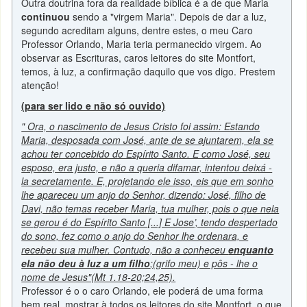
Outra doutrina fora da realidade bíblica é a de que Maria
continuou
sendo a "virgem Maria". Depois de dar a luz,
segundo acreditam alguns, dentre estes, o meu Caro
Professor Orlando, Maria teria permanecido virgem. Ao
observar as Escrituras, caros leitores do site Montfort,
temos, à luz, a confirmação daquilo que vos digo. Prestem
atenção!
(para ser lido e não só ouvido)
" Ora, o nascimento de Jesus Cristo foi assim: Estando
Maria, desposada com José, ante de se ajuntarem, ela se
achou ter concebido do Espírito Santo. E como José, seu
esposo, era justo, e não a queria difamar, intentou deixá -
la secretamente. E, projetando ele isso, eis que em sonho
lhe apareceu um anjo do Senhor, dizendo: José, filho de
Davi, não temas receber Maria, tua mulher, pois o que nela
se gerou é do Espírito Santo [...] E Jose’, tendo despertado
do sono, fez como o anjo do Senhor lhe ordenara, e
recebeu sua mulher. Contudo, não a conheceu
enquanto
ela não deu à luz a um filho
;(grifo meu) e pôs - lhe o
nome de Jesus"(Mt 1.18-20;24,25).
Professor é o o caro Orlando, ele poderá de uma forma
bem real, mostrar à todos os leitores do site Montfort, o que