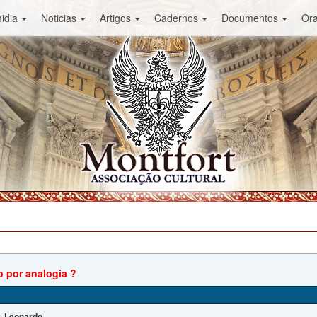
idia
Noticias
Artigos
Cadernos
Documentos
Or
 por analogia ?
Leonardo
: