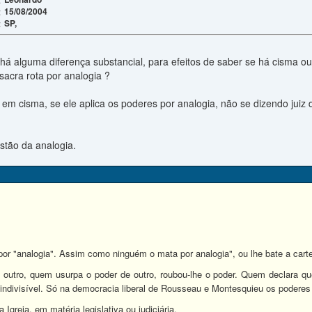
15/08/2004
:
SP,
:
há alguma diferença substancial, para efeitos de saber se há cisma ou
sacra rota por analogia ?
i em cisma, se ele aplica os poderes por analogia, não se dizendo jui
tão da analogia.
r "analogia". Assim como ninguém o mata por analogia", ou lhe bate a cartei
outro, quem usurpa o poder de outro, roubou-lhe o poder. Quem declara q
 indivisível. Só na democracia liberal de Rousseau e Montesquieu os podere
 Igreja, em matéria legislativa ou judiciária.