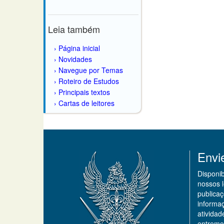
Leia também
Página inicial
Novidades
Navegue por Temas
Roteiro de Estudos
Principais textos
Cartas de leitores
Envi
Disponi
nossos 
publicaç
informa
ativida
entremo