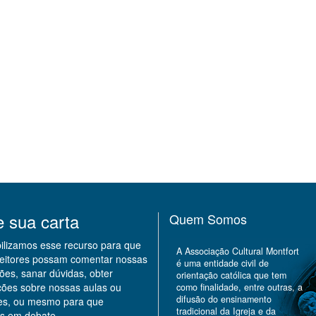
e sua carta
Quem Somos
bilizamos esse recurso para que
A Associação Cultural Montfort
leitores possam comentar nossas
é uma entidade civil de
ões, sanar dúvidas, obter
orientação católica que tem
ções sobre nossas aulas ou
como finalidade, entre outras, a
difusão do ensinamento
des, ou mesmo para que
tradicional da Igreja e da
s em debate.