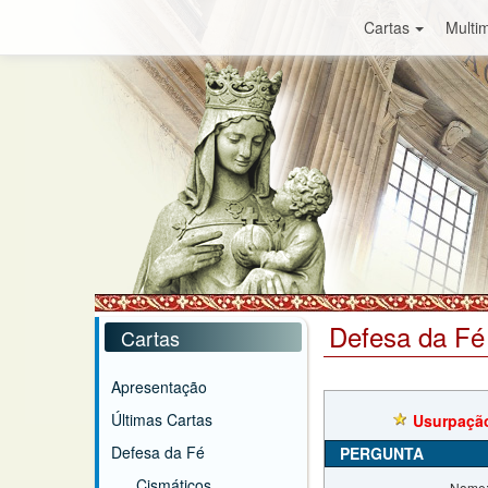
Cartas
Multim
Defesa da Fé
Cartas
Apresentação
Últimas Cartas
Usurpação
Defesa da Fé
PERGUNTA
Cismáticos
Nome