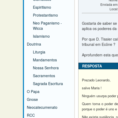
Enviada em
Espiritismo
Local
Protestantismo
Neo Paganismo -
Gostaria de saber se 
Wicca
aplica os poderes da 
Islamismo
Por que D. Tissier ca
Doutrina
tribunal em Ecône ?
Liturgia
Aprofundem esta ques
Mandamentos
RESPOSTA
Nossa Senhora
Sacramentos
Prezado Leonardo,
Sagrada Escritura
salve Maria !
O Papa
Ninguém usurpa poder po
Gnose
Quem toma o poder de 
Neocatecumenato
porque o poder é uno e
RCC
Não existe suplência, na