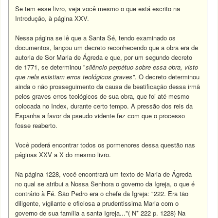
Se tem esse livro, veja você mesmo o que está escrito na
Introdução, à página XXV.
Nessa página se lê que a Santa Sé, tendo examinado os
documentos, lançou um decreto reconhecendo que a obra era de
autoria de Sor Maria de Ágreda e que, por um segundo decreto
de 1771, se determinou "
silêncio perpétuo sobre essa obra, visto
que nela existiam erros teológicos graves".
O decreto determinou
ainda o não prosseguimento da causa de beatificação dessa irmã
pelos graves erros teológicos de sua obra, que foi até mesmo
colocada no Index, durante certo tempo. A pressão dos reis da
Espanha a favor da pseudo vidente fez com que o processo
fosse reaberto.
Você poderá encontrar todos os pormenores dessa questão nas
páginas XXV a X do mesmo livro.
Na página 1228, você encontrará um texto de Maria de Ágreda
no qual se atribui a Nossa Senhora o governo da Igreja, o que é
contrário à Fé. São Pedro era o chefe da Igreja: "222. Era tão
diligente, vigilante e oficiosa a prudentissima Maria com o
governo de sua família a santa Igreja..."( N* 222 p. 1228) Na