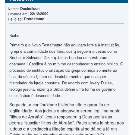
Decimilson
Nome:
22/12/2000
Enviada em:
Protestante
Religião:
Saiba:
Primeiro q o Novo Testamento não equipara Igreja à instituição.
Igreja é a comunidade dos fiéis, dos q seguem a Jesus como
Senhor e Salvador. Dizer q Jesus Fundou uma estrutura
chamada I.Católica é no mínimo desconhecer o ensino biblico. O
processo de institucionalização da igreja começa somente ao
final do século I, com os desdobramentos que qualquer
historiador da igreja constata. De acordo com Avery Dulles,
teólogo jesuita, dizer q a Bíblia define uma forma de governo
eclesiástico é desonestidade.
Segundo, a continuidade histórica não é garantia de
legitimidade. Aos judeus q alegavam serem legitimamente
"filhos de Abraão" Jesus respondeu q Deus podia das
pedras "suscitar filhos de Abraão". Paulo ainda lembrou aos
judeus q a verdadeira filiação espiritual se dá pela fé em
Cristo e não pela simples etnia ou cultura(gal.3.7).