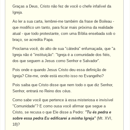
Graças a Deus, Cristo não fez de você o chefe infalível da
Igreja.
Ao ler a sua carta, lembrei-me também da frase de Boileau -
que modifico um tanto, para ficar mais próxima da realidade
atual - que todo protestante, com uma Bíblia ensebada sob o
braço, se acredita Papa.
Proclama você, do alto de sua "cátedra" enfumaçada, que "a
Igreja não é "instituição": "Igreja é a comunidade dos fiéis,
dos que seguem a Jesus como Senhor e Salvador".
Pois onde e quando Jesus Cristo deu essa definição de
Igreja? Cite-me, onde está escrito isso no Evangelho?
Pois saiba que Cristo disse que nem todo o que diz Senhor,
Senhor, entrará no Reino dos céus.
Como sabe você que pertence à essa misteriosa e invisível
"Comunidade"? E como ousa você afirmar que segue a
Cristo, se recusa o que Ele disse a Pedro:
"Tu és pedra e
sobre essa pedra Eu edificarei a minha Igreja"
(Mt. XVI,
18)?