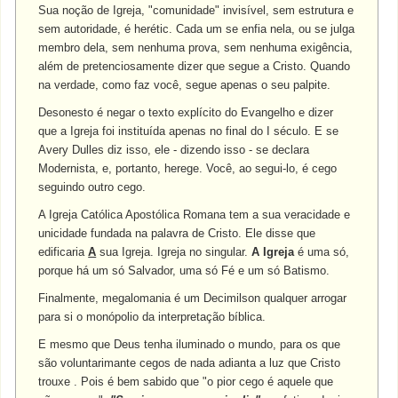
Sua noção de Igreja, "comunidade" invisível, sem estrutura e
sem autoridade, é herétic. Cada um se enfia nela, ou se julga
membro dela, sem nenhuma prova, sem nenhuma exigência,
além de pretenciosamente dizer que segue a Cristo. Quando
na verdade, como faz você, segue apenas o seu palpite.
Desonesto é negar o texto explícito do Evangelho e dizer
que a Igreja foi instituída apenas no final do I século. E se
Avery Dulles diz isso, ele - dizendo isso - se declara
Modernista, e, portanto, herege. Você, ao segui-lo, é cego
seguindo outro cego.
A Igreja Católica Apostólica Romana tem a sua veracidade e
unicidade fundada na palavra de Cristo. Ele disse que
edificaria
A
sua Igreja. Igreja no singular.
A Igreja
é uma só,
porque há um só Salvador, uma só Fé e um só Batismo.
Finalmente, megalomania é um Decimilson qualquer arrogar
para si o monópolio da interpretação bíblica.
E mesmo que Deus tenha iluminado o mundo, para os que
são voluntarimante cegos de nada adianta a luz que Cristo
trouxe . Pois é bem sabido que "o pior cego é aquele que