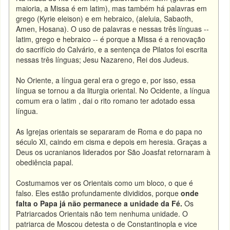
maioria, a Missa é em latim), mas também há palavras em
grego (Kyrie eleison) e em hebraico, (aleluia, Sabaoth,
Amen, Hosana). O uso de palavras e nessas três línguas --
latim, grego e hebraico -- é porque a Missa é a renovação
do sacrifício do Calvário, e a sentença de Pilatos foi escrita
nessas três línguas; Jesu Nazareno, Rei dos Judeus.
No Oriente, a língua geral era o grego e, por isso, essa
língua se tornou a da liturgia oriental. No Ocidente, a língua
comum era o latim , dai o rito romano ter adotado essa
língua.
As Igrejas orientais se separaram de Roma e do papa no
século XI, caindo em cisma e depois em heresia. Graças a
Deus os ucranianos liderados por São Joasfat retornaram à
obediência papal.
Costumamos ver os Orientais como um bloco, o que é
falso. Eles estão profundamente divididos, porque
onde
falta o Papa já não permanece a unidade da Fé.
Os
Patriarcados Orientais não tem nenhuma unidade. O
patriarca de Moscou detesta o de Constantinopla e vice