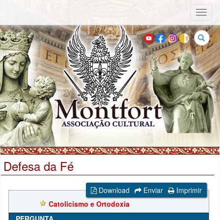
Toggl
naviga
Buscar
Defesa da Fé
Download
Enviar
Imprimir
Catolicismo e Ortodoxia
PERGUNTA