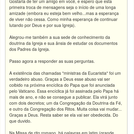
Gostaria de ter um amigo em você, e espero que esta
primeira troca de mensagens seja o início de uma longa
amizade (embora eu esteja bem velho...mas a esperança
de viver não cessa. Como minha esperança de continuar
lutando por Deus e por sua Igreja).
Alegrou-me também a sua sede de conhecimento da
doutrina da Igreja e sua ânsia de estudar os documentos
dos Padres da Igreja.
Passo agora a responder as suas perguntas.
A existência das chamadas "ministras da Eucaristia" foi um
verdadeiro abuso. Graças a Deus esse abuso vai ser
coibido na próxima encíclica do Papa que foi anunciada
pelo Vaticano. Essa encíclica já foi assinada pelo Papa há
mais de ano, e não se consegue a publicar. Ela virá junto
com dois decretos; um da Congregação da Doutrina da Fé,
e outro da Congregação dos Ritos. Muita coisa vai mudar...
Graças a Deus. Resta saber se ela vai ser obedecida. Do
que duvido.
Na Missa de rito romano, há palavras em latim (grande