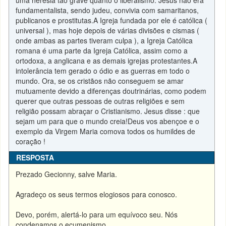
uma heresia tão grave quanto o liberalismo. Jesus não era
fundamentalista, sendo judeu, convivia com samaritanos,
publicanos e prostitutas.A Igreja fundada por ele é católica (
universal ), mas hoje depois de várias divisões e cismas (
onde ambas as partes tiveram culpa ), a Igreja Católica
romana é uma parte da Igreja Católica, assim como a
ortodoxa, a anglicana e as demais igrejas protestantes.A
intolerância tem gerado o ódio e as guerras em todo o
mundo. Ora, se os cristãos não conseguem se amar
mutuamente devido a diferenças doutrinárias, como podem
querer que outras pessoas de outras religiões e sem
religião possam abraçar o Cristianismo. Jesus disse : que
sejam um para que o mundo creia!Deus vos abençoe e o
exemplo da Virgem Maria comova todos os humildes de
coração !
RESPOSTA
Prezado Gecionny, salve Maria.
Agradeço os seus termos elogiosos para conosco.
Devo, porém, alertá-lo para um equívoco seu. Nós
condenamos o ecumenismo.