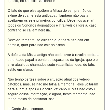
oposto, no Concílio Vaticano I!
O fato de que eles apóiem a Missa de sempre não os
exime de sua heresia antipapal. Também não basta
aceitarem os sete primeiros concílios. Devemos aceitar
todos os Concílios dogmáticos e infalíveis da Igreja, caso
contrário se cai em heresia.
Deve-se tomar muito cuidado quer para não cair em
heresia, quer para não cair no cisma.
A defesa da Missa antiga não pode levar à revolta contra a
autoridade papal a ponto de separar-se da Igreja, que é o
erro atual dos chamados sede vacantistas, que, de fato,
estão em cisma.
Não tenho certeza sobre a situação atual dos vétero-
católicos, mas, se não me falha a memória , eles voltaram
para a Igreja após o Concílio Vaticano II. Mas não estou
seguro dessa informação, e agora, neste momento, não
tenho meios de confirmar isso.
In Corde Jesu, semper,