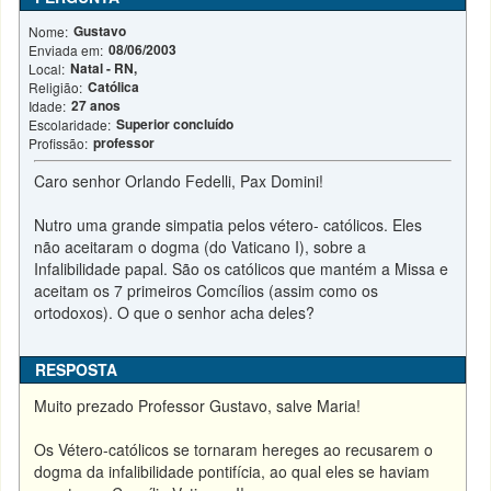
Gustavo
Nome:
08/06/2003
Enviada em:
Natal - RN,
Local:
Católica
Religião:
27 anos
Idade:
Superior concluído
Escolaridade:
professor
Profissão:
Caro senhor Orlando Fedelli, Pax Domini!
Nutro uma grande simpatia pelos vétero- católicos. Eles
não aceitaram o dogma (do Vaticano I), sobre a
Infalibilidade papal. São os católicos que mantém a Missa e
aceitam os 7 primeiros Comcílios (assim como os
ortodoxos). O que o senhor acha deles?
RESPOSTA
Muito prezado Professor Gustavo, salve Maria!
Os Vétero-católicos se tornaram hereges ao recusarem o
dogma da infalibilidade pontifícia, ao qual eles se haviam