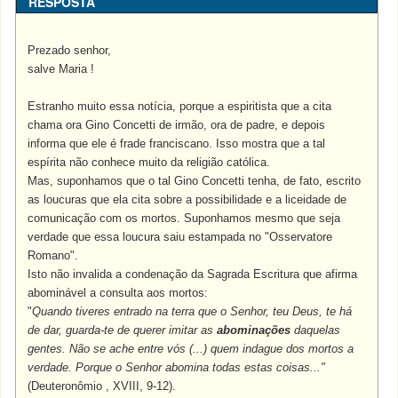
RESPOSTA
Prezado senhor,
salve Maria !
Estranho muito essa notícia, porque a espiritista que a cita
chama ora Gino Concetti de irmão, ora de padre, e depois
informa que ele é frade franciscano. Isso mostra que a tal
espírita não conhece muito da religião católica.
Mas, suponhamos que o tal Gino Concetti tenha, de fato, escrito
as loucuras que ela cita sobre a possibilidade e a liceidade de
comunicação com os mortos. Suponhamos mesmo que seja
verdade que essa loucura saiu estampada no "Osservatore
Romano".
Isto não invalida a condenação da Sagrada Escritura que afirma
abominável a consulta aos mortos:
"
Quando tiveres entrado na terra que o Senhor, teu Deus, te há
de dar, guarda-te de querer imitar as
abominações
daquelas
gentes. Não se ache entre vós (...) quem indague dos mortos a
verdade. Porque o Senhor abomina todas estas coisas..."
(Deuteronômio , XVIII, 9-12).