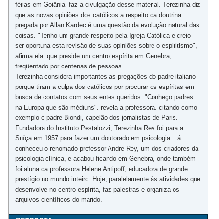
férias em Goiânia, faz a divulgação desse material. Terezinha diz
que as novas opiniões dos católicos a respeito da doutrina
pregada por Allan Kardec é uma questão da evolução natural das
coisas. "Tenho um grande respeito pela Igreja Católica e creio
ser oportuna esta revisão de suas opiniões sobre o espiritismo",
afirma ela, que preside um centro espírita em Genebra,
freqüentado por centenas de pessoas.
Terezinha considera importantes as pregações do padre italiano
porque tiram a culpa dos católicos por procurar os espíritas em
busca de contatos com seus entes queridos. "Conheço padres
na Europa que são médiuns", revela a professora, citando como
exemplo o padre Biondi, capelão dos jornalistas de Paris.
Fundadora do Instituto Pestalozzi, Terezinha Rey foi para a
Suíça em 1957 para fazer um doutorado em psicologia. Lá
conheceu o renomado professor Andre Rey, um dos criadores da
psicologia clínica, e acabou ficando em Genebra, onde também
foi aluna da professora Helene Antipoff, educadora de grande
prestígio no mundo inteiro. Hoje, paralelamente às atividades que
desenvolve no centro espírita, faz palestras e organiza os
arquivos científicos do marido.