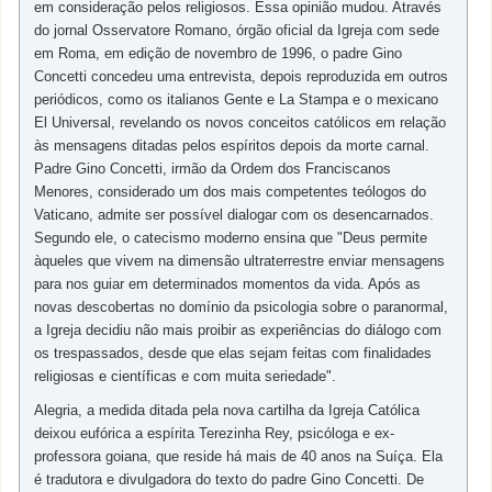
em consideração pelos religiosos. Essa opinião mudou. Através
do jornal Osservatore Romano, órgão oficial da Igreja com sede
em Roma, em edição de novembro de 1996, o padre Gino
Concetti concedeu uma entrevista, depois reproduzida em outros
periódicos, como os italianos Gente e La Stampa e o mexicano
El Universal, revelando os novos conceitos católicos em relação
às mensagens ditadas pelos espíritos depois da morte carnal.
Padre Gino Concetti, irmão da Ordem dos Franciscanos
Menores, considerado um dos mais competentes teólogos do
Vaticano, admite ser possível dialogar com os desencarnados.
Segundo ele, o catecismo moderno ensina que "Deus permite
àqueles que vivem na dimensão ultraterrestre enviar mensagens
para nos guiar em determinados momentos da vida. Após as
novas descobertas no domínio da psicologia sobre o paranormal,
a Igreja decidiu não mais proibir as experiências do diálogo com
os trespassados, desde que elas sejam feitas com finalidades
religiosas e científicas e com muita seriedade".
Alegria, a medida ditada pela nova cartilha da Igreja Católica
deixou eufórica a espírita Terezinha Rey, psicóloga e ex-
professora goiana, que reside há mais de 40 anos na Suíça. Ela
é tradutora e divulgadora do texto do padre Gino Concetti. De