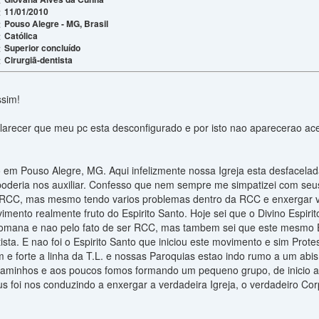
11/01/2010
:
Pouso Alegre - MG, Brasil
:
Católica
:
Superior concluído
:
Cirurgiã-dentista
:
ssim!
larecer que meu pc esta desconfigurado e por isto nao aparecerao ace
em Pouso Alegre, MG. Aqui infelizmente nossa Igreja esta desfacelad
oderia nos auxiliar. Confesso que nem sempre me simpatizei com seu
RCC, mas mesmo tendo varios problemas dentro da RCC e enxergar va
mento realmente fruto do Espirito Santo. Hoje sei que o Divino Espiri
Romana e nao pelo fato de ser RCC, mas tambem sei que este mesmo Es
sta. E nao foi o Espirito Santo que iniciou este movimento e sim Protes
 e forte a linha da T.L. e nossas Paroquias estao indo rumo a um abism
aminhos e aos poucos fomos formando um pequeno grupo, de inicio a
 foi nos conduzindo a enxergar a verdadeira Igreja, o verdadeiro Corp