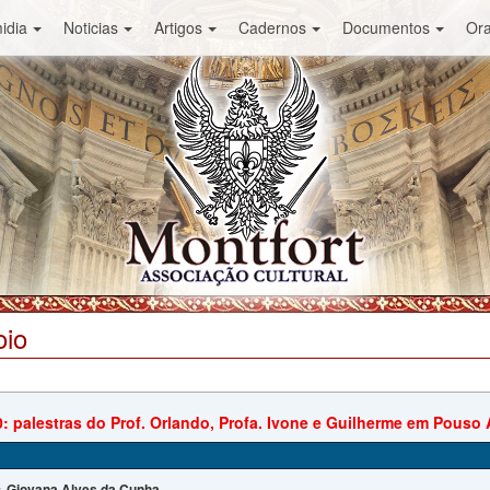
idia
Noticias
Artigos
Cadernos
Documentos
Or
oio
0: palestras do Prof. Orlando, Profa. Ivone e Guilherme em Pouso
Giovana Alves da Cunha
: