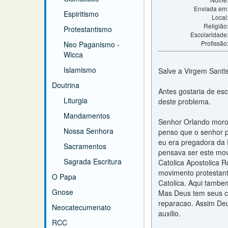
Enviada em
Espiritismo
Local
Religião
Protestantismo
Escolaridade
Profissão
Neo Paganismo -
Wicca
Islamismo
Salve a Virgem Santi
Doutrina
Antes gostaria de esc
Liturgia
deste problema.
Mandamentos
Senhor Orlando moro 
Nossa Senhora
penso que o senhor p
eu era pregadora da 
Sacramentos
pensava ser este movi
Sagrada Escritura
Catolica Apostolica 
movimento protestanti
O Papa
Catolica. Aqui tambem
Gnose
Mas Deus tem seus c
reparacao. Assim Deus
Neocatecumenato
auxilio.
RCC