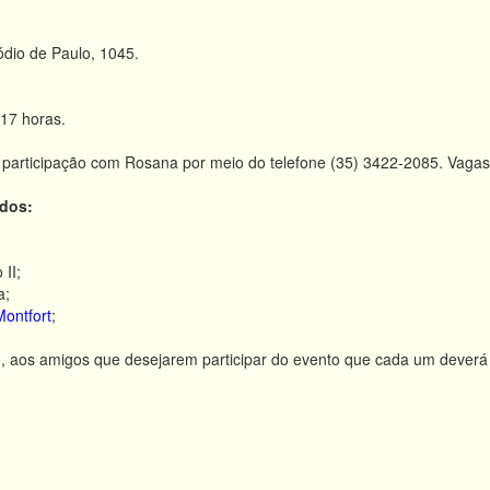
ódio de Paulo, 1045.
17 horas.
r participação com Rosana por meio do telefone (35) 3422-2085. Vagas 
ados:
 II;
a;
ontfort
;
e, aos amigos que desejarem participar do evento que cada um deverá