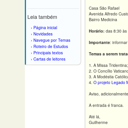
Casa São Rafael
Avenida Alfredo Cust
Leia também
Bairro Medicina
Página inicial
Horário:
das 8:30 às 
Novidades
Navegue por Temas
Importante
: informa
Roteiro de Estudos
Principais textos
Temas a serem trat
Cartas de leitores
1. A Missa Tridentina;
2. O Concílio Vaticano
3. A Modéstia Católic
4.
O projeto Legado M
Aviso, adicionalment
A entrada é franca.
Até lá,
Guilherme