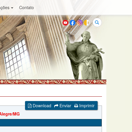
ações
Contato
Buscar
Download
Enviar
Imprimir
 Alegre/MG