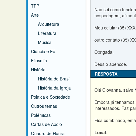
TFP
Nao sei como funciona
Arte
hospedagem, aliment
Arquitetura
Meu celular (35) XX
Literatura
outro contato (35) X
Música
Ciência e Fé
Obrigada.
Filosofia
Deus o abencoe.
História
RESPOSTA
História do Brasil
História da Igreja
Olá Giovanna, salve 
Política e Sociedade
Embora já tenhamos co
Outros temas
interessados. Faz pa
Polêmicas
Fica combinado, entã
Cartas de Apoio
Local
:
Quadro de Honra