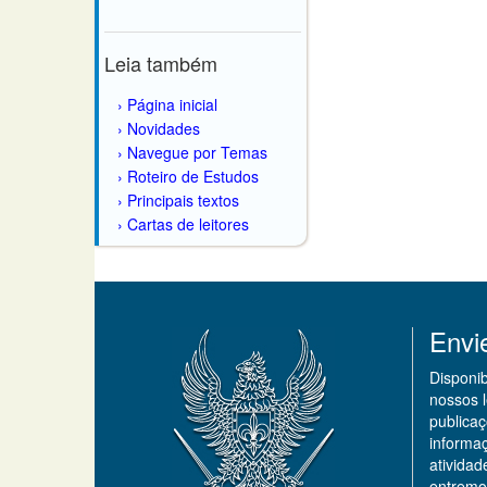
Leia também
Página inicial
Novidades
Navegue por Temas
Roteiro de Estudos
Principais textos
Cartas de leitores
Envi
Disponi
nossos 
publicaç
informa
ativida
entremo