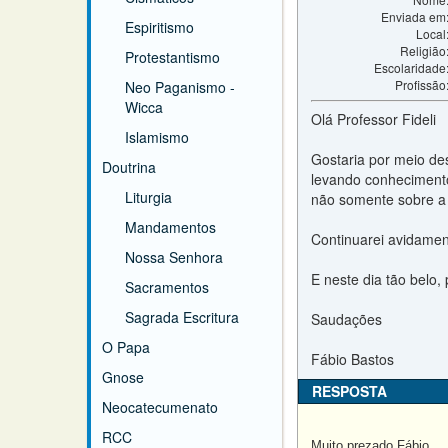
Enviada em
Espiritismo
Local
Religião
Protestantismo
Escolaridade
Profissão
Neo Paganismo -
Wicca
Olá Professor Fideli
Islamismo
Gostaria por meio de
Doutrina
levando conhecimento
Liturgia
não somente sobre a 
Mandamentos
Continuarei avidament
Nossa Senhora
E neste dia tão belo
Sacramentos
Sagrada Escritura
Saudações
O Papa
Fábio Bastos
Gnose
RESPOSTA
Neocatecumenato
RCC
Muito prezado Fábio ,