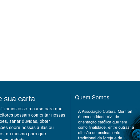
e sua carta
Quem Somos
bilizamos esse recurso para que
A Associação Cultural Montfort
leitores possam comentar nossas
é uma entidade civil de
ões, sanar dúvidas, obter
orientação católica que tem
ções sobre nossas aulas ou
como finalidade, entre outras, a
difusão do ensinamento
des, ou mesmo para que
tradicional da Igreja e da
s em debate.