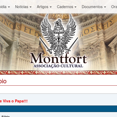
idia
Noticias
Artigos
Cadernos
Documentos
Or
oio
e Viva o Papa!!!
Fábio
: