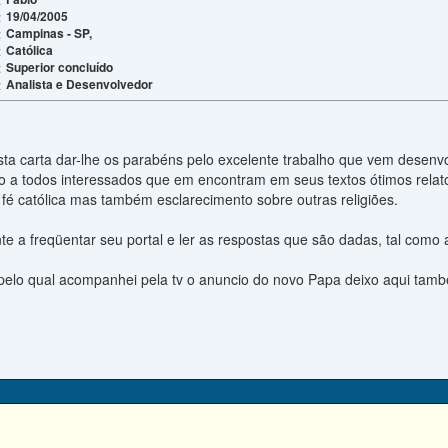
19/04/2005
:
Campinas - SP,
:
Católica
:
Superior concluído
:
Analista e Desenvolvedor
:
sta carta dar-lhe os parabéns pelo excelente trabalho que vem desenvo
 a todos interessados que em encontram em seus textos ótimos relatos
fé católica mas também esclarecimento sobre outras religiões.
e a freqüentar seu portal e ler as respostas que são dadas, tal como 
, pelo qual acompanhei pela tv o anuncio do novo Papa deixo aqui tam