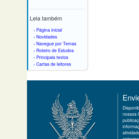
Leia também
Página inicial
Novidades
Navegue por Temas
Roteiro de Estudos
Principais textos
Cartas de leitores
Envi
Disponi
nossos 
publicaç
informa
ativida
entremo