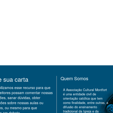
e sua carta
Quem Somos
bilizamos esse recurso para que
A Associação Cultural Montfort
leitores possam comentar nossas
é uma entidade civil de
ões, sanar dúvidas, obter
orientação católica que tem
ções sobre nossas aulas ou
como finalidade, entre outras, a
difusão do ensinamento
des, ou mesmo para que
tradicional da Igreja e da
s em debate.