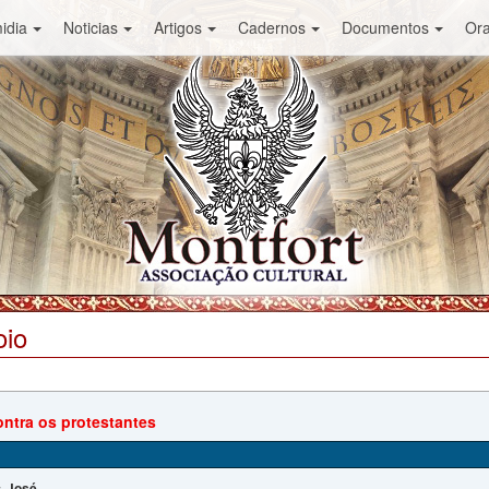
idia
Noticias
Artigos
Cadernos
Documentos
Or
oio
ontra os protestantes
José
: