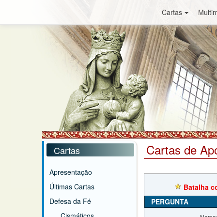
Cartas
Multim
Cartas de Ap
Cartas
Apresentação
Últimas Cartas
Batalha c
Defesa da Fé
PERGUNTA
Cismáticos
Nome