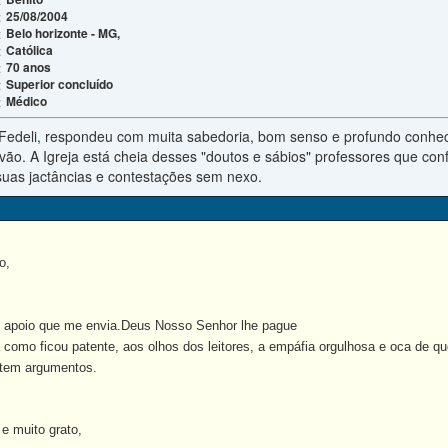
25/08/2004
:
Belo horizonte - MG,
:
Católica
:
70 anos
:
Superior concluído
:
Médico
:
Fedeli, respondeu com muita sabedoria, bom senso e profundo conhec
vão. A Igreja está cheia desses "doutos e sábios" professores que con
uas jactâncias e contestações sem nexo.
o,
apoio que me envia.Deus Nosso Senhor lhe pague
mo ficou patente, aos olhos dos leitores, a empáfia orgulhosa e oca de quem
o tem argumentos.
e muito grato,