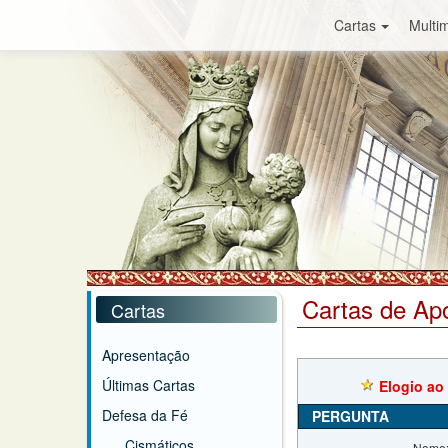
Cartas
Multim
Cartas de Ap
Cartas
Apresentação
Últimas Cartas
Elogio ao 
Defesa da Fé
PERGUNTA
Cismáticos
Nome