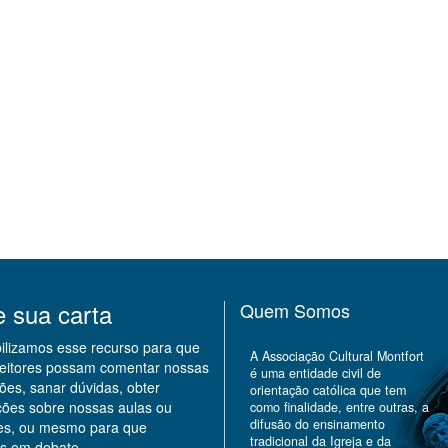
e sua carta
Quem Somos
bilizamos esse recurso para que
A Associação Cultural Montfort
leitores possam comentar nossas
é uma entidade civil de
ões, sanar dúvidas, obter
orientação católica que tem
ções sobre nossas aulas ou
como finalidade, entre outras, a
difusão do ensinamento
des, ou mesmo para que
tradicional da Igreja e da
s em debate.