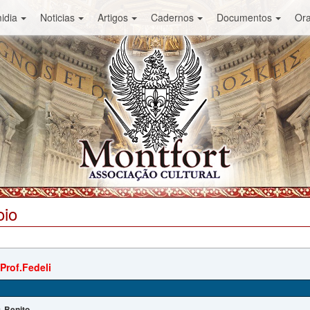
idia
Noticias
Artigos
Cadernos
Documentos
Or
oio
Prof.Fedeli
Benito
: