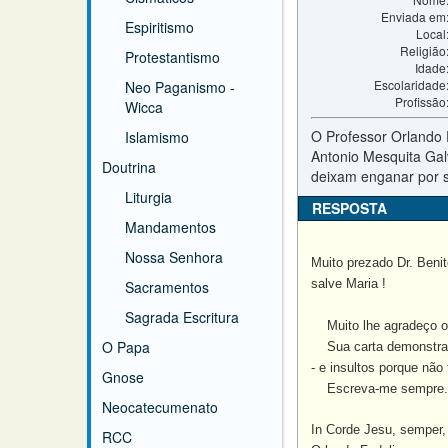
Enviada em
Espiritismo
Local
Religião
Protestantismo
Idade
Escolaridade
Neo Paganismo -
Profissão
Wicca
O Professor Orlando 
Islamismo
Antonio Mesquita Gal
Doutrina
deixam enganar por s
Liturgia
RESPOSTA
Mandamentos
Nossa Senhora
Muito prezado Dr. Benit
salve Maria !
Sacramentos
Sagrada Escritura
Muito lhe agradeço o 
O Papa
Sua carta demonstra co
- e insultos porque nã
Gnose
Escreva-me sempre.
Neocatecumenato
In Corde Jesu, semper, 
RCC