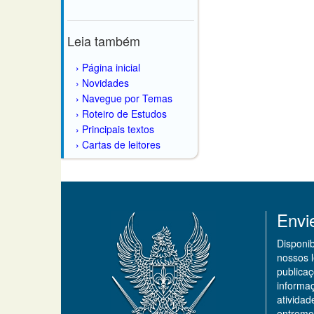
Leia também
Página inicial
Novidades
Navegue por Temas
Roteiro de Estudos
Principais textos
Cartas de leitores
Envi
Disponi
nossos 
publicaç
informa
ativida
entremo