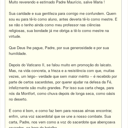
Muito reverendo e estimado Padre Maurício, salve Maria !
Sua caridade e sua gentileza para comigo me confundem. Quem
sou eu para tê-lo como aluno, antes deveria tê-lo como mestre. E
se não o tenho ainda como meu professor nas ciências
religiosas, sua bondade já me obriga a tê-lo como mestre na
virtude.
Que Deus lhe pague, Padre, por sua generosidade e por sua
humildade.
Depois do Vaticano II, se falou muito em promoção do laicato.
Mas, na vida concreta, a frieza e a resistência com que, muitas
vezes, um leigo-- verdade que sem maior mérito -- é recebido por
parte de certos sacerdotes, por querer ajudar na defesa da Fé,
infelizmente são muito grandes. Por isso sua carta chega, para
nós da Montfort, como chuva depois de longa seca, como oásis
no deserto.
E como é bom, e como faz bem para nossas almas encontrar,
enfim, uma voz sacerdotal que se une a nosso combate. Sua
carta, Padre, nos vem como a voz do sacerdote que abençoava
cruzados, na hora da batalha.