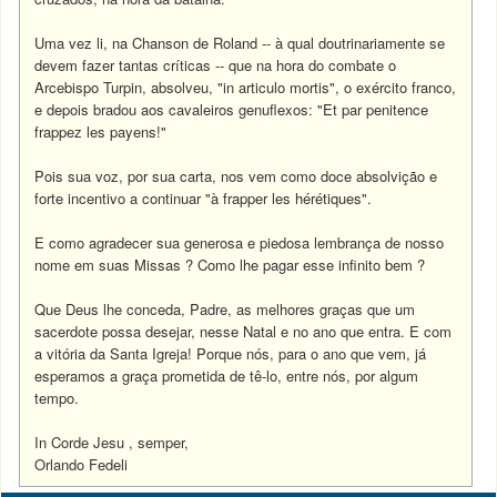
Uma vez li, na Chanson de Roland -- à qual doutrinariamente se
devem fazer tantas críticas -- que na hora do combate o
Arcebispo Turpin, absolveu, "in articulo mortis", o exército franco,
e depois bradou aos cavaleiros genuflexos: "Et par penitence
frappez les payens!"
Pois sua voz, por sua carta, nos vem como doce absolvição e
forte incentivo a continuar "à frapper les hérétiques".
E como agradecer sua generosa e piedosa lembrança de nosso
nome em suas Missas ? Como lhe pagar esse infinito bem ?
Que Deus lhe conceda, Padre, as melhores graças que um
sacerdote possa desejar, nesse Natal e no ano que entra. E com
a vitória da Santa Igreja! Porque nós, para o ano que vem, já
esperamos a graça prometida de tê-lo, entre nós, por algum
tempo.
In Corde Jesu , semper,
Orlando Fedeli