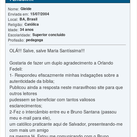
Gleide
Nome:
15/07/2004
Enviada em:
BA, Brasil
Local:
Católica
Religião:
34 anos
Idade:
Superior concluído
Escolaridade:
pedagoga
Profissão:
OLÁ!!! Salve, salve Maria Santíssima!!!
Gostaria de fazer um duplo agradecimento a Orlando
Fedeli:
1- Respondeu efiscazmente minhas indagações sobre a
autenticidade da bíblia;
Publicou ainda a resposta neste maravilhoso site para que
outros leitores
pudessem se beneficiar com tantos valiosos
esclarecimentos;
2-Fez o intercâmbio entre eu e Bruno Santana (passou
meu e-mail para ele),
um católico praticante aqui de Salvador, presenteando-me
com mais um amigo
na mesma fé. Estou me comunicando com o Bruno,