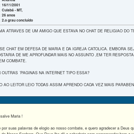
16/11/2001
:
Cuiabá - MT,
:
26 anos
:
2.o grau concluído
:
MA ATRAVES DE UM AMIGO QUE ESTAVA NO CHAT DE RELIGIAO DO T
E CHAT EM DEFESA DE MARIA E DA IGREJA CATOLICA. EMBORA SEJ
OSTARIA DE ME APROFUNDAR MAIS NO ASSUNTO ,EM TER RESPOSTA
 EM COMBATE.
R OUTRAS ´PAGINAS NA INTERNET TIPO ESSA?
 AO LEITOR LEIO TODAS ASSIM APRENDO CADA VEZ MAIS PARABE
salve Maria !
 por suas palavras de elogio ao nosso combate, e quero agradecer a Deus q
a de Nossa Senhora. Que Deus lhe dê a sabedoria para compreender bem a ve