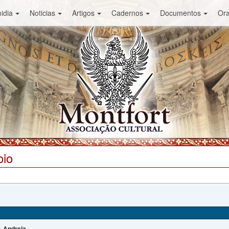
idia
Noticias
Artigos
Cadernos
Documentos
Or
oio
Andreia
: