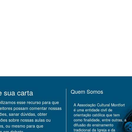
e sua carta
Quem Somos
bilizamos esse recurso para que
A Associação Cultural Montfort
leitores possam comentar nossas
é uma entidade civil de
ões, sanar dúvidas, obter
orientação católica que tem
ções sobre nossas aulas ou
como finalidade, entre outras, a
difusão do ensinamento
des, ou mesmo para que
tradicional da Igreja e da
s em debate.