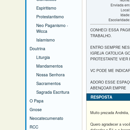
Enviada em
Espiritismo
Local
Idade
Protestantismo
Escolaridade
Neo Paganismo -
CONHECI ESSA PAGI
Wicca
TRABALHO.
Islamismo
ENTRO SEMPRE NESS
Doutrina
IGREJA CATOLICA G
Liturgia
PROTESTANTE VIER
Mandamentos
VC PODE ME INDICA
Nossa Senhora
ADORO ESSE ESPAÇO
Sacramentos
ABENÇOAR EMPRE
Sagrada Escritura
RESPOSTA
O Papa
Gnose
Muito prezada Andréia, 
Neocatecumenato
Quero agradecer a você
RCC
defender a Fé e a honr