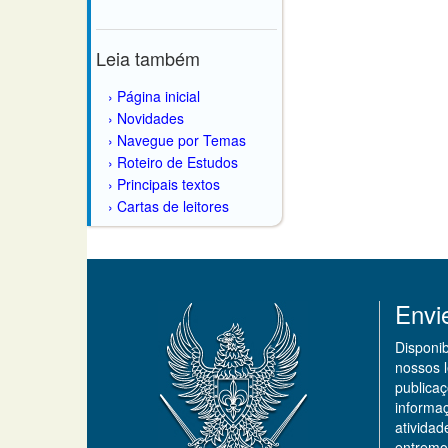
Leia também
Página inicial
Novidades
Navegue por Temas
Roteiro de Estudos
Principais textos
Cartas de leitores
Envi
Disponi
nossos 
publicaç
informa
ativida
entremo