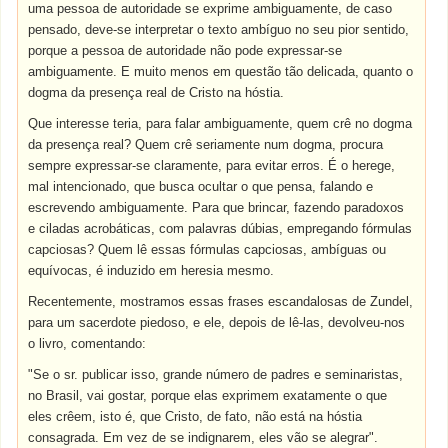
uma pessoa de autoridade se exprime ambiguamente, de caso
pensado, deve-se interpretar o texto ambíguo no seu pior sentido,
porque a pessoa de autoridade não pode expressar-se
ambiguamente. E muito menos em questão tão delicada, quanto o
dogma da presença real de Cristo na hóstia.
Que interesse teria, para falar ambiguamente, quem crê no dogma
da presença real? Quem crê seriamente num dogma, procura
sempre expressar-se claramente, para evitar erros. É o herege,
mal intencionado, que busca ocultar o que pensa, falando e
escrevendo ambiguamente. Para que brincar, fazendo paradoxos
e ciladas acrobáticas, com palavras dúbias, empregando fórmulas
capciosas? Quem lê essas fórmulas capciosas, ambíguas ou
equívocas, é induzido em heresia mesmo.
Recentemente, mostramos essas frases escandalosas de Zundel,
para um sacerdote piedoso, e ele, depois de lê-las, devolveu-nos
o livro, comentando:
"Se o sr. publicar isso, grande número de padres e seminaristas,
no Brasil, vai gostar, porque elas exprimem exatamente o que
eles crêem, isto é, que Cristo, de fato, não está na hóstia
consagrada. Em vez de se indignarem, eles vão se alegrar".