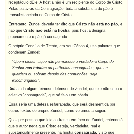
receptáculo dEle. A hóstia não é um recipiente do Corpo de Cristo.
Pelas palavras da Consagração, toda a substância do pão é
transubstanciada no Corpo de Cristo.
Entretanto, Zundel deveria ter dito que
Cristo não está no pão
, e
não que
Cristo não está na hóstia
, pois hóstia designa
propriamente o pão já consagrado.
O próprio Concílio de Trento, em seu Cânon 4, usa palavras que
condenam Zundel:
"
Quem disser ...que não permanece o verdadeiro Corpo do
Senhor
nas hóstias
ou partículas consagradas, que se
guardam ou sobram depois das comunhões, seja
excomungado!".
Dirá ainda algum teimoso defensor de Zundel, que ele não usou o
adjetivo "consagrada", que só falou em hóstia.
Essa seria uma defesa esfarrapada, que será desmentida por
outros textos do próprio Zundel, como veremos a seguir.
Qualquer pessoa que leia as frases em foco de Zundel, entenderá
que o autor nega que Cristo esteja, verdadeira, real e
substancialmente presente, na hóstia
consagrada,
visto que