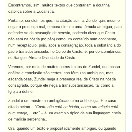
Encontramos, sim, muitos textos que contrariam a doutrina
católica sobre a Eucaristia.
Portanto, concluímos que, na citação acima, Zundel quis mesmo
negar a presença real, embora ele use uma fórmula ambígua, para
defender-se da acusação de heresia, podendo dizer que Cristo
não está na hóstia (no pão) como um conteúdo num continente,
num receptáculo, pois, após a consagração, toda a substância do
pão é transubstanciada, no Corpo de Cristo, e, por concomitância,
no Sangue, Alma e Divindade de Cristo.
Veremos, por meio de muitos outros textos de Zundel, que nossa
análise e conclusão são certas: sob fórmulas ambíguas, mas
escandalosas, Zundel nega a presença real de Cristo na hóstia
consagrada, porque ele nega a transubstanciação, tal como a
Igreja a define.
Zundel é um mestre na ambigüidade e na anfibologia. E o caso
citado acima --
"Cristo não está na hóstia, como um relógio está
num estojo,...
etc
"
-- é um exemplo típico de sua linguagem cheia
de malícia serpentina..
Ora, quando um texto é propositadamente ambíguo, ou quando