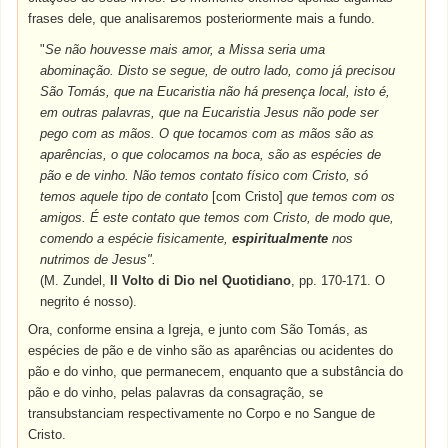
frases dele, que analisaremos posteriormente mais a fundo.
"
Se não houvesse mais amor, a Missa seria uma
abominação. Disto se segue, de outro lado, como já precisou
São Tomás, que na Eucaristia não há presença local, isto é,
em outras palavras, que na Eucaristia Jesus não pode ser
pego com as mãos. O que tocamos com as mãos são as
aparências, o que colocamos na boca, são as espécies de
pão e de vinho. Não temos contato físico com Cristo, só
temos aquele tipo de contato
[com Cristo]
que temos com os
amigos. É este contato que temos com Cristo, de modo que,
comendo a espécie fisicamente,
espiritualmente
nos
nutrimos de Jesus".
(M. Zundel,
Il Volto di Dio nel Quotidiano
, pp. 170-171. O
negrito é nosso).
Ora, conforme ensina a Igreja, e junto com São Tomás, as
espécies de pão e de vinho são as aparências ou acidentes do
pão e do vinho, que permanecem, enquanto que a substância do
pão e do vinho, pelas palavras da consagração, se
transubstanciam respectivamente no Corpo e no Sangue de
Cristo.