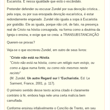
Eucaristia. É nessa igualdade que está o escândalo.
Pretender defender ou escusar Zundel por sua devoção crística...
pela sopa, ou por sua ensopada devoção eucarística, é estar
redondamente enganado. Zundel não iguala a sopa à Eucaristia
por gratidão. Ele as iguala, porque não crê, de fato, na presença
real de Cristo na hóstia consagrada, na forma como a doutrina da
Igreja o ensina, e exige que se creia: a TRANSUBSTANCIAÇÃO
Querem-se provas?
Veja-se o que escreveu Zundel, em outro de seus livros:
"
Cristo não está na Hóstia
.
"Cristo não está na hóstia, como um relógio num estojo, ou
como a água numa fonte, ou como nós mesmos neste
recinto"
(M. Zundel,
Un autre Regard sur l ‘Eucharistie
, Ed. Le
Sarment, France, 2001, p. 117).
O primeiro sentido desse texto acima citado é claramente
contrário à fé, embora haja nele uma certa malícia bem
camuflada.
Conforme ensinou infalivelmente o Concílio de Trento, em seu