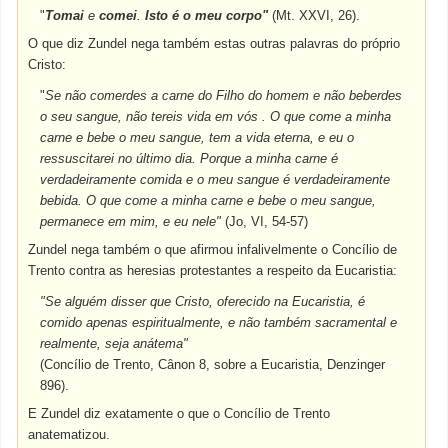
"
Tomai
e
comei
.
Isto é o meu corpo"
(Mt. XXVI, 26).
O que diz Zundel nega também estas outras palavras do próprio
Cristo:
"
Se não comerdes a carne do Filho do homem e não beberdes
o seu sangue, não tereis vida em vós . O que come a minha
carne e bebe o meu sangue, tem a vida eterna, e eu o
ressuscitarei no último dia. Porque a minha carne é
verdadeiramente comida e o meu sangue é verdadeiramente
bebida. O que come a minha carne e bebe o meu sangue,
permanece em mim, e eu nele"
(Jo, VI, 54-57)
Zundel nega também o que afirmou infalivelmente o Concílio de
Trento contra as heresias protestantes a respeito da Eucaristia:
"Se alguém disser que Cristo, oferecido na Eucaristia, é
comido apenas espiritualmente, e não também sacramental e
realmente, seja anátema"
(Concílio de Trento, Cânon 8, sobre a Eucaristia, Denzinger
896).
E Zundel diz exatamente o que o Concílio de Trento
anatematizou.