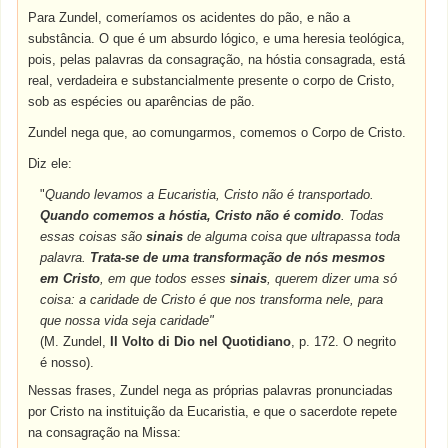
Para Zundel, comeríamos os acidentes do pão, e não a
substância. O que é um absurdo lógico, e uma heresia teológica,
pois, pelas palavras da consagração, na hóstia consagrada, está
real, verdadeira e substancialmente presente o corpo de Cristo,
sob as espécies ou aparências de pão.
Zundel nega que, ao comungarmos, comemos o Corpo de Cristo.
Diz ele:
"
Quando levamos a Eucaristia, Cristo não é transportado.
Quando comemos a hóstia, Cristo não é comido
. Todas
essas coisas são
sinais
de alguma coisa que ultrapassa toda
palavra.
Trata-se de uma transformação de nós mesmos
em Cristo
, em que todos esses
sinais
, querem dizer uma só
coisa: a caridade de Cristo é que nos transforma nele, para
que nossa vida seja caridade"
(M. Zundel,
Il Volto di Dio nel Quotidiano
, p. 172. O negrito
é nosso).
Nessas frases, Zundel nega as próprias palavras pronunciadas
por Cristo na instituição da Eucaristia, e que o sacerdote repete
na consagração na Missa: