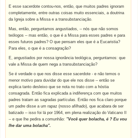
E esse sacerdote contou-nos, então, que muitos padres ignoram
completamente, entre outras coisas muito essenciais, a doutrina
da Igreja sobre a Missa e a transubstanciação.
Mas, então, perguntamos angustiados, -- nós que não somos
teólogos -- mas então, o que é a Missa para esses padres e para
esses futuros padres? O que pensam eles que é a Eucaristia?
Para eles, o que é a consagração?
E, angustiados por nossa ignorância teológica, perguntamos: que
vale a Missa de quem nega a transubstanciação?
Se é verdade o que nos disse esse sacerdote - e não temos o
menor motivo para duvidar do que ele nos disse -- então se
explica tanto desleixo que se nota no trato com a hóstia
consagrada. Então fica explicada a indiferença com que muitos
padres tratam as sagradas partículas. Então nos fica claro porque
um padre disse a um rapaz (nosso afilhado), que acabara de ser
batizado -- isso foi lá por 1964, em plena realização do Vaticano II
-- e que lhe pedira a comunhão:
"Você quer bolacha, é ? Eu vou
lhe dar uma bolacha".