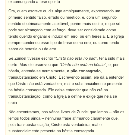
excomungando a tese oposta.
Ora, quem escreve ou diz algo ambiguamente, expressando um
primeiro sentido falso, errado ou herético, e, com um segundo
sentido doutrinariamente aceitável, porém mais oculto, e que só
pode ser alcançado com esforço, deve ser considerado como
tendo querido enganar e induzir em erro, ou em heresia. E a Igreja
sempre condenou esse tipo de frase como erro, ou como tendo
sabor de heresia ou de erro.
Se Zundel tivesse escrito "
Cristo não está no pão
", teria sido mais
certo. Mas ele escreveu que
"Cristo não está na hóstia"
, e, por
hóstia, entende-se normalmente,
o pão consagrado
,
transubstanciado em Cristo. Escrevendo assim, ele dá a entender
que Cristo não está verdadeira, real e substancialmente presente
na hóstia consagrada. Ele deixa entender que não crê na
transubstanciação, como a Igreja a define e exige que nela se
creia.
Não encontramos, nos vários livros de Zundel que lemos -- não os
lemos todos ainda -- nenhuma frase afirmando claramente que,
pela transubstanciação, Cristo está verdadeira, real e
substancialmente presente na hóstia consagrada.