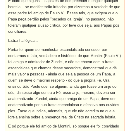
É claro que alguns -- capazes de compreender e engolir qualquer
heresia – se manifestarão irritados por dizermos a verdade de que
esse padre foi amigo de Paulo VI. Esses tais, que exigem que o
Papa peça perdão pelos "pecados da Igreja", no passado, não
toleram qualquer alusão crítica, por leve que seja, aos Papas pós
conciliares.
Estranha lógica...
Portanto, quem se manifestar escandalizado conosco, por
contarmos o fato, verdadeiro e histórico, de que Montini (Paulo VI)
foi amigo e admirador de Zundel, e não se chocar com a frase
escandalosa que citamos desse sacerdote, demonstrará que dá
mais valor a pessoas - ainda que seja a pessoa de um Papa, a
quem se deve o máximo respeito - do que à própria Fé. Ora,
ensinou São Paulo que, se alguém, ainda que fosse um anjo do
céu, dissesse algo contra a Fé, esse anjo, mesmo, deveria ser
anatematizado. Zundel, ainda que amigo de um Papa, deve ser
anatematizado por sua frase escandalosa e ofensiva aos ouvidos
pios. Frase que indica, ademais, que ele não acredita no que a
Igreja ensina sobre a presença real de Cristo na sagrada hóstia.
E só porque ele foi amigo de Montini, só porque ele foi convidado