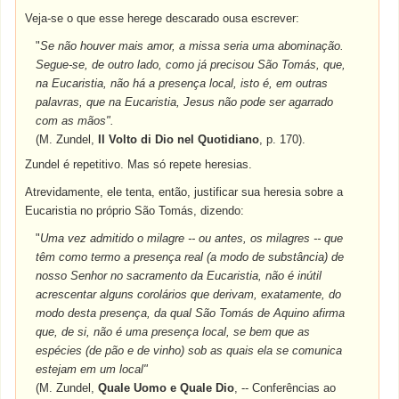
Veja-se o que esse herege descarado ousa escrever:
"
Se não houver mais amor, a missa seria uma abominação.
Segue-se, de outro lado, como já precisou São Tomás, que,
na Eucaristia, não há a presença local, isto é, em outras
palavras, que na Eucaristia, Jesus não pode ser agarrado
com as mãos".
(M. Zundel,
Il Volto di Dio nel Quotidiano
, p. 170).
Zundel é repetitivo. Mas só repete heresias.
Atrevidamente, ele tenta, então, justificar sua heresia sobre a
Eucaristia no próprio São Tomás, dizendo:
"
Uma vez admitido o milagre -- ou antes, os milagres -- que
têm como termo a presença real (a modo de substância) de
nosso Senhor no sacramento da Eucaristia, não é inútil
acrescentar alguns corolários que derivam, exatamente, do
modo desta presença, da qual São Tomás de Aquino afirma
que, de si, não é uma presença local, se bem que as
espécies (de pão e de vinho) sob as quais ela se comunica
estejam em um local"
(M. Zundel,
Quale Uomo e Quale Dio
, -- Conferências ao