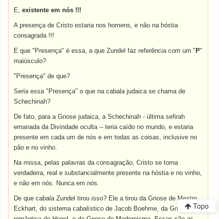
E,
existente em nós !!!
A presença de Cristo estaria nos homens, e não na hóstia
consagrada !!!
E que "Presença" é essa, a que Zundel faz referência com um "
P
"
maiúsculo?
"Presença" de que?
Seria essa "Presença" o que na cabala judaica se chama de
Schechinah?
De fato, para a Gnose judaica, a Schechinah - última sefirah
emanada da Divindade oculta -- teria caído no mundo, e estaria
presente em cada um de nós e em todas as coisas, inclusive no
pão e no vinho.
Na missa, pelas palavras da consagração, Cristo se torna
verdadeira, real e substancialmente presente na hóstia e no vinho,
e não em nós. Nunca em nós.
De que cabala Zundel tirou isso? Ele a tirou da Gnose de Mestre
Topo
Eckhart, do sistema cabalístico de Jacob Boehme, da Gnose
romântica de Hegel, e da Gnose do Modernismo. Essas são as