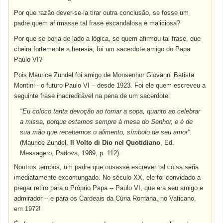
Por que razão dever-se-ia tirar outra conclusão, se fosse um
padre quem afirmasse tal frase escandalosa e maliciosa?
Por que se poria de lado a lógica, se quem afirmou tal frase, que
cheira fortemente a heresia, foi um sacerdote amigo do Papa
Paulo VI?
Pois Maurice Zundel foi amigo de Monsenhor Giovanni Batista
Montini - o futuro Paulo VI – desde 1923. Foi ele quem escreveu a
seguinte frase inacreditável na pena de um sacerdote:
"Eu coloco tanta devoção ao tomar a sopa, quanto ao celebrar
a missa, porque estamos sempre à mesa do Senhor, e é de
sua mão que recebemos o alimento, símbolo de seu amor".
(Maurice Zundel,
Il Volto di Dio nel Quotidiano
, Ed.
Messagero, Padova, 1989, p. 112).
Noutros tempos, um padre que ousasse escrever tal coisa seria
imediatamente excomungado. No século XX, ele foi convidado a
pregar retiro para o Próprio Papa -- Paulo VI, que era seu amigo e
admirador -- e para os Cardeais da Cúria Romana, no Vaticano,
em 1972!