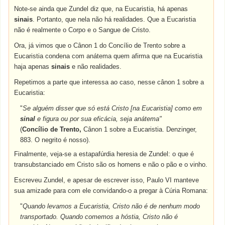
Note-se ainda que Zundel diz que, na Eucaristia, há apenas
sinais
. Portanto, que nela não há realidades. Que a Eucaristia
não é realmente o Corpo e o Sangue de Cristo.
Ora, já vimos que o Cânon 1 do Concílio de Trento sobre a
Eucaristia condena com anátema quem afirma que na Eucaristia
haja apenas
sinais
e não realidades.
Repetimos a parte que interessa ao caso, nesse cânon 1 sobre a
Eucaristia:
"
Se alguém disser que só está Cristo [na Eucaristia] como em
sinal
e figura ou por sua eficácia, seja anátema"
(
Concílio de Trento,
Cânon 1 sobre a Eucaristia. Denzinger,
883. O negrito é nosso).
Finalmente, veja-se a estapafúrdia heresia de Zundel: o que é
transubstanciado em Cristo são os homens e não o pão e o vinho.
Escreveu Zundel, e apesar de escrever isso, Paulo VI manteve
sua amizade para com ele convidando-o a pregar à Cúria Romana:
"
Quando levamos a Eucaristia, Cristo não é de nenhum modo
transportado. Quando comemos a hóstia, Cristo não é