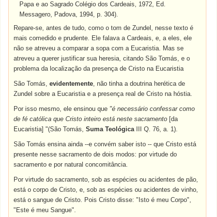
Papa e ao Sagrado Colégio dos Cardeais, 1972, Ed.
Messagero, Padova, 1994, p. 304).
Repare-se, antes de tudo, como o tom de Zundel, nesse texto é
mais comedido e prudente. Ele falava a Cardeais, e, a eles, ele
não se atreveu a comparar a sopa com a Eucaristia. Mas se
atreveu a querer justificar sua heresia, citando São Tomás, e o
problema da localização da presença de Cristo na Eucaristia
São Tomás,
evidentemente
, não tinha a doutrina herética de
Zundel sobre a Eucaristia e a presença real de Cristo na hóstia.
Por isso mesmo, ele ensinou que
"é necessário confessar como
de fé católica que Cristo inteiro está neste sacramento
[da
Eucaristia] "(São Tomás,
Suma Teológica
III Q. 76, a. 1).
São Tomás ensina ainda --e convém saber isto -- que Cristo está
presente nesse sacramento de dois modos: por virtude do
sacramento e por natural concomitância.
Por virtude do sacramento, sob as espécies ou acidentes de pão,
está o corpo de Cristo, e, sob as espécies ou acidentes de vinho,
está o sangue de Cristo. Pois Cristo disse: "Isto é meu Corpo",
"Este é meu Sangue".