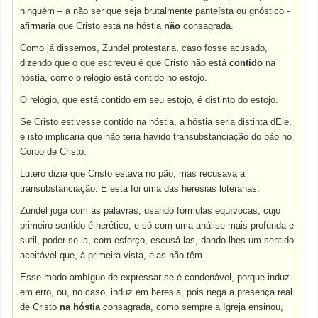
ninguém – a não ser que seja brutalmente panteísta ou gnóstico -
afirmaria que Cristo está na hóstia
não
consagrada.
Como já dissemos, Zundel protestaria, caso fosse acusado,
dizendo que o que escreveu é que Cristo não está
contido
na
hóstia, como o relógio está contido no estojo.
O relógio, que está contido em seu estojo, é distinto do estojo.
Se Cristo estivesse contido na hóstia, a hóstia seria distinta dEle,
e isto implicaria que não teria havido transubstanciação do pão no
Corpo de Cristo.
Lutero dizia que Cristo estava no pão, mas recusava a
transubstanciação. E esta foi uma das heresias luteranas.
Zundel joga com as palavras, usando fórmulas equívocas, cujo
primeiro sentido é herético, e só com uma análise mais profunda e
sutil, poder-se-ia, com esforço, escusá-las, dando-lhes um sentido
aceitável que, à primeira vista, elas não têm.
Esse modo ambíguo de expressar-se é condenável, porque induz
em erro, ou, no caso, induz em heresia, pois nega a presença real
de Cristo
na hóstia
consagrada, como sempre a Igreja ensinou,