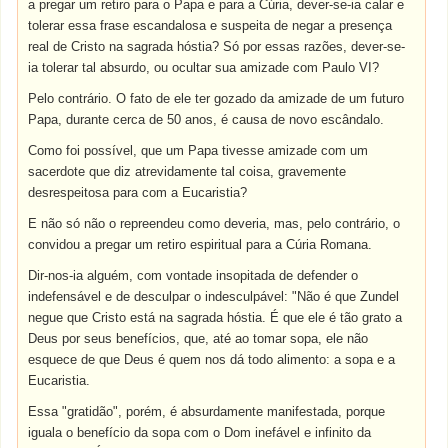
a pregar um retiro para o Papa e para a Cúria, dever-se-ia calar e
tolerar essa frase escandalosa e suspeita de negar a presença
real de Cristo na sagrada hóstia? Só por essas razões, dever-se-
ia tolerar tal absurdo, ou ocultar sua amizade com Paulo VI?
Pelo contrário. O fato de ele ter gozado da amizade de um futuro
Papa, durante cerca de 50 anos, é causa de novo escândalo.
Como foi possível, que um Papa tivesse amizade com um
sacerdote que diz atrevidamente tal coisa, gravemente
desrespeitosa para com a Eucaristia?
E não só não o repreendeu como deveria, mas, pelo contrário, o
convidou a pregar um retiro espiritual para a Cúria Romana.
Dir-nos-ia alguém, com vontade insopitada de defender o
indefensável e de desculpar o indesculpável: "Não é que Zundel
negue que Cristo está na sagrada hóstia. É que ele é tão grato a
Deus por seus benefícios, que, até ao tomar sopa, ele não
esquece de que Deus é quem nos dá todo alimento: a sopa e a
Eucaristia.
Essa "gratidão", porém, é absurdamente manifestada, porque
iguala o benefício da sopa com o Dom inefável e infinito da