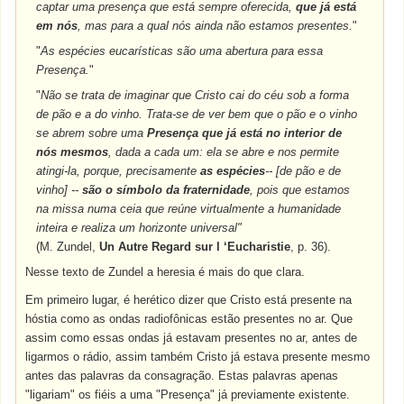
captar uma presença que está sempre oferecida,
que já está
em nós
, mas para a qual nós ainda não estamos presentes.
"
"
As espécies eucarísticas são uma abertura para essa
Presença.
"
"
Não se trata de imaginar que Cristo cai do céu sob a forma
de pão e a do vinho. Trata-se de ver bem que o pão e o vinho
se abrem sobre uma
Presença que já está no interior de
nós mesmos
, dada a cada um: ela se abre e nos permite
atingi-la, porque, precisamente
as espécies
-- [de pão e de
vinho] --
são o símbolo da fraternidade
, pois que estamos
na missa numa ceia que reúne virtualmente a humanidade
inteira e realiza um horizonte universal"
(M. Zundel,
Un Autre Regard sur l ‘Eucharistie
, p. 36).
Nesse texto de Zundel a heresia é mais do que clara.
Em primeiro lugar, é herético dizer que Cristo está presente na
hóstia como as ondas radiofônicas estão presentes no ar. Que
assim como essas ondas já estavam presentes no ar, antes de
ligarmos o rádio, assim também Cristo já estava presente mesmo
antes das palavras da consagração. Estas palavras apenas
"ligariam" os fiéis a uma "Presença" já previamente existente.