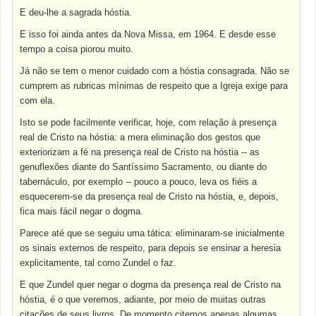
E deu-lhe a sagrada hóstia.
E isso foi ainda antes da Nova Missa, em 1964. E desde esse
tempo a coisa piorou muito.
Já não se tem o menor cuidado com a hóstia consagrada. Não se
cumprem as rubricas mínimas de respeito que a Igreja exige para
com ela.
Isto se pode facilmente verificar, hoje, com relação à presença
real de Cristo na hóstia: a mera eliminação dos gestos que
exteriorizam a fé na presença real de Cristo na hóstia -- as
genuflexões diante do Santíssimo Sacramento, ou diante do
tabernáculo, por exemplo -- pouco a pouco, leva os fiéis a
esquecerem-se da presença real de Cristo na hóstia, e, depois,
fica mais fácil negar o dogma.
Parece até que se seguiu uma tática: eliminaram-se inicialmente
os sinais externos de respeito, para depois se ensinar a heresia
explicitamente, tal como Zundel o faz.
E que Zundel quer negar o dogma da presença real de Cristo na
hóstia, é o que veremos, adiante, por meio de muitas outras
citações de seus livros. De momento citemos apenas algumas