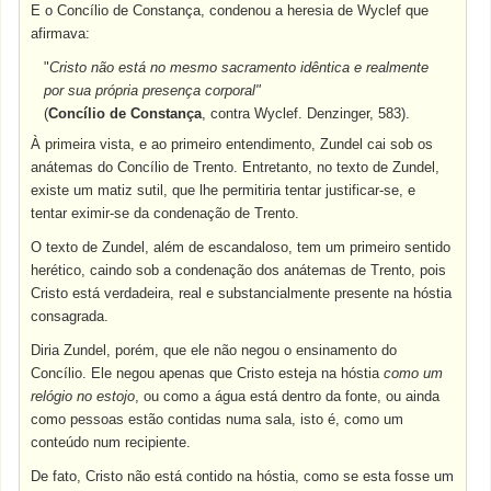
E o Concílio de Constança, condenou a heresia de Wyclef que
afirmava:
"
Cristo não está no mesmo sacramento idêntica e realmente
por sua própria presença corporal"
(
Concílio de Constança
, contra Wyclef. Denzinger, 583).
À primeira vista, e ao primeiro entendimento, Zundel cai sob os
anátemas do Concílio de Trento. Entretanto, no texto de Zundel,
existe um matiz sutil, que lhe permitiria tentar justificar-se, e
tentar eximir-se da condenação de Trento.
O texto de Zundel, além de escandaloso, tem um primeiro sentido
herético, caindo sob a condenação dos anátemas de Trento, pois
Cristo está verdadeira, real e substancialmente presente na hóstia
consagrada.
Diria Zundel, porém, que ele não negou o ensinamento do
Concílio. Ele negou apenas que Cristo esteja na hóstia
como um
relógio no estojo
, ou como a água está dentro da fonte, ou ainda
como pessoas estão contidas numa sala, isto é, como um
conteúdo num recipiente.
De fato, Cristo não está contido na hóstia, como se esta fosse um