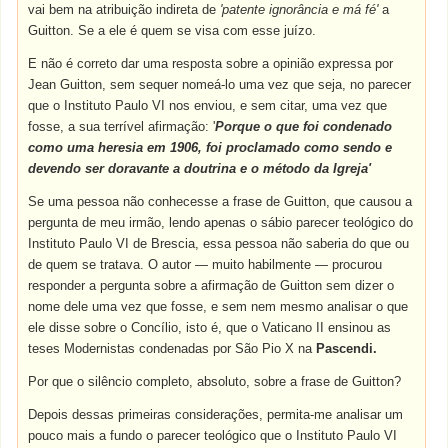
vai bem na atribuição indireta de
'patente ignorância e má fé'
a
Guitton. Se a ele é quem se visa com esse juízo.
E não é correto dar uma resposta sobre a opinião expressa por
Jean Guitton, sem sequer nomeá-lo uma vez que seja, no parecer
que o Instituto Paulo VI nos enviou, e sem citar, uma vez que
fosse, a sua terrível afirmação: '
Porque o que foi condenado
como uma heresia em 1906, foi proclamado como sendo e
devendo ser doravante a doutrina e o método da Igreja'
Se uma pessoa não conhecesse a frase de Guitton, que causou a
pergunta de meu irmão, lendo apenas o sábio parecer teológico do
Instituto Paulo VI de Brescia, essa pessoa não saberia do que ou
de quem se tratava. O autor — muito habilmente — procurou
responder a pergunta sobre a afirmação de Guitton sem dizer o
nome dele uma vez que fosse, e sem nem mesmo analisar o que
ele disse sobre o Concílio, isto é, que o Vaticano II ensinou as
teses Modernistas condenadas por São Pio X na
Pascendi.
Por que o silêncio completo, absoluto, sobre a frase de Guitton?
Depois dessas primeiras considerações, permita-me analisar um
pouco mais a fundo o parecer teológico que o Instituto Paulo VI