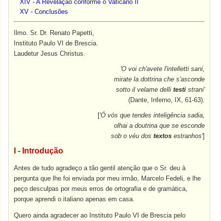
XIV - A Revelação conforme o Vaticano II
XV - Conclusões
Ilmo. Sr. Dr. Renato Papetti,
Instituto Paulo VI de Brescia.
Laudetur Jesus Christus.
'O voi ch'avete l'intelletti sani,
mirate la dottrina che s'asconde
sotto il velame delli
testi
strani'
(Dante, Inferno, IX, 61-63).
[
'Ó vós que tendes inteligência sadia,
olhai a doutrina que se esconde
sob o véu dos
textos
estranhos'
]
I - Introdução
Antes de tudo agradeço a tão gentil atenção que o Sr. deu à
pergunta que lhe foi enviada por meu irmão, Marcelo Fedeli, e lhe
peço desculpas por meus erros de ortografia e de gramática,
porque aprendi o italiano apenas em casa.
Quero ainda agradecer ao Instituto Paulo VI de Brescia pelo