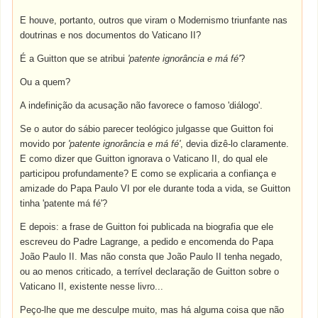
E houve, portanto, outros que viram o Modernismo triunfante nas
doutrinas e nos documentos do Vaticano II?
É a Guitton que se atribui
'patente ignorância e má fé'
?
Ou a quem?
A indefinição da acusação não favorece o famoso 'diálogo'.
Se o autor do sábio parecer teológico julgasse que Guitton foi
movido por
'patente ignorância e má fé'
, devia dizê-lo claramente.
E como dizer que Guitton ignorava o Vaticano II, do qual ele
participou profundamente? E como se explicaria a confiança e
amizade do Papa Paulo VI por ele durante toda a vida, se Guitton
tinha 'patente má fé'?
E depois: a frase de Guitton foi publicada na biografia que ele
escreveu do Padre Lagrange, a pedido e encomenda do Papa
João Paulo II. Mas não consta que João Paulo II tenha negado,
ou ao menos criticado, a terrível declaração de Guitton sobre o
Vaticano II, existente nesse livro...
Peço-lhe que me desculpe muito, mas há alguma coisa que não