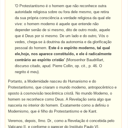
'O Protestantismo é o homem que não reconhece outra
autoridade religiosa sobre ou fora dele mesmo, que retira
da sua própria consciência a verdade religiosa da qual ele
vive: o homem moderno é aquele que entende não
depender senão de si mesmo, dito de outro modo, aquele
que é Deus por si mesmo. De um lado e do outro, Vós o
vedes, chega-se à doutrina da autonomia e da glorificação
pessoal do homem.
Este é o espírito moderno, tal qual
ele,hoje, nos aparece constituído, e ele é radicalmente
contrário ao espírito cristão'
(Monsenhor Baudrillart,
discurso citado, apud. Pierre Collin, op. cit., p. 46. O
negrito é meu).
Portanto, a Modernidade nasceu do Humanismo e do
Protestantismo, que criaram o mundo moderno, antropocêntrico e
oposto à cosmovisão teocêntrica cristã. No mundo Moderno, o
homem se reconhece como Deus. A Revelação seria algo que
nasceria no interior do homem. Exatamente como a definiu o
Modernismo, que é filho do Protestantismo e de Kant.
Veremos, depois, Ilmo. Dr., como a Revelação é concebida pelo
Vaticano II, e conforme o parecer do Instituto Paulo VI.