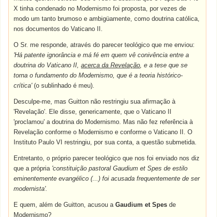
X tinha condenado no Modernismo foi proposta, por vezes de
modo um tanto brumoso e ambigüamente, como doutrina católica,
nos documentos do Vaticano II.
O Sr. me responde, através do parecer teológico que me enviou:
'Há patente ignorância e má fé em quem vê conivência entre a
doutrina do Vaticano II,
acerca da Revelação
, e a tese que se
torna o fundamento do Modernismo, que é a teoria histórico-
crítica'
(o sublinhado é meu).
Desculpe-me, mas Guitton não restringiu sua afirmação à
'Revelação'. Ele disse, genericamente, que o Vaticano II
'proclamou' a doutrina do Modernismo. Mas não fez referência à
Revelação conforme o Modernismo e conforme o Vaticano II. O
Instituto Paulo VI restringiu, por sua conta, a questão submetida.
Entretanto, o próprio parecer teológico que nos foi enviado nos diz
que a própria
'constituição pastoral Gaudium et Spes de estilo
eminentemente evangélico (...) foi acusada frequentemente de ser
modernista'.
E quem, além de Guitton, acusou a
Gaudium et Spes
de
Modernismo?