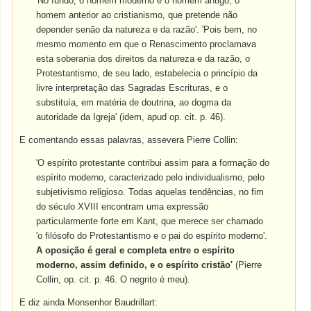
'No fundo, o homem moderno é o homem antigo, o
homem anterior ao cristianismo, que pretende não
depender senão da natureza e da razão'. 'Pois bem, no
mesmo momento em que o Renascimento proclamava
esta soberania dos direitos da natureza e da razão, o
Protestantismo, de seu lado, estabelecia o princípio da
livre interpretação das Sagradas Escrituras, e o
substituía, em matéria de doutrina, ao dogma da
autoridade da Igreja' (idem, apud op. cit. p. 46).
E comentando essas palavras, assevera Pierre Collin:
'O espírito protestante contribui assim para a formação do
espírito moderno, caracterizado pelo individualismo, pelo
subjetivismo religioso. Todas aquelas tendências, no fim
do século XVIII encontram uma expressão
particularmente forte em Kant, que merece ser chamado
'o filósofo do Protestantismo e o pai do espírito moderno'.
A oposição é geral e completa entre o espírito
moderno, assim definido, e o espírito cristão'
(Pierre
Collin, op. cit. p. 46. O negrito é meu).
E diz ainda Monsenhor Baudrillart: