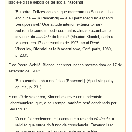
isso ele disse depois de ter lido a
Pascendi
:
'Eu sofro. Felizes aqueles que morreram no Senhor'. 'Li a
encíclica — [a
Pascendi
] — e eu permaneço no espanto.
Será possível? Que atitude interior, exterior tomar?
Sobretudo como impedir que tantas almas sucumbam e
duvidem da
bondade
da Igreja?' (Maurice Blondel, carta a
Mourret, em 17 de setembro de 1907, apud René
Virgoulay,
Blondel et le Modernisme
, Cerf, paris, 1980,
p. 230).
E ao Padre Wehrlé, Blondel escreveu nessa mesma data de 17 de
setembro de 1907:
'Eu sucumbo sob a encíclica [
Pascendi
]' (Apud Virgoulay,
op. cit., p. 231).
E em 20 de setembro, Blondel escreveu ao modernista
Laberthonnière, que, a seu tempo, também será condenado por
São Pio X:
'O que foi condenado, é justamente a tese da
eferência
, a
religião que surge do fundo da consciência. Fazendo isso,
se nos quis visar. Subsidiariamente se acreditou