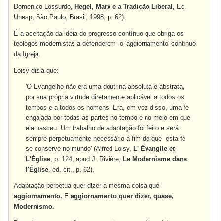
Domenico Lossurdo,
Hegel, Marx e a Tradição Liberal,
Ed.
Unesp, São Paulo, Brasil, 1998, p. 62).
É a aceitação da idéia do progresso contínuo que obriga os
teólogos modernistas a defenderem o 'aggiornamento' contínuo
da Igreja.
Loisy dizia que:
'O Evangelho não era uma doutrina absoluta e abstrata,
por sua própria virtude diretamente aplicável a todos os
tempos e a todos os homens. Era, em vez disso, uma fé
engajada por todas as partes no tempo e no meio em que
ela nasceu. Um trabalho de adaptação foi feito e será
sempre perpetuamente necessário a fim de que esta fé
se conserve no mundo' (Alfred Loisy,
L' Évangile et
L'Église
, p. 124, apud J. Rivière,
Le Modernisme dans
l'Église
, ed. cit., p. 62).
Adaptação perpétua quer dizer a mesma coisa que
aggiornamento.
E
aggiornamento quer dizer, quase,
Modernismo.