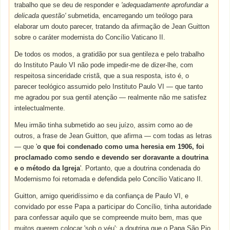
trabalho que se deu de responder e
'adequadamente aprofundar a
delicada questão'
submetida, encarregando um teólogo para
elaborar um douto parecer, tratando da afirmação de Jean Guitton
sobre o caráter modernista do Concílio Vaticano II.
De todos os modos, a gratidão por sua gentileza e pelo trabalho
do Instituto Paulo VI não pode impedir-me de dizer-lhe, com
respeitosa sinceridade cristã, que a sua resposta, isto é, o
parecer teológico assumido pelo Instituto Paulo VI — que tanto
me agradou por sua gentil atenção — realmente não me satisfez
intelectualmente.
Meu irmão tinha submetido ao seu juízo, assim como ao de
outros, a frase de Jean Guitton, que afirma — com todas as letras
— que '
o que foi condenado como uma heresia em 1906, foi
proclamado como sendo e devendo ser doravante a doutrina
e o método da Igreja
'. Portanto, que a doutrina condenada do
Modernismo foi retomada e defendida pelo Concílio Vaticano II.
Guitton, amigo queridíssimo e da confiança de Paulo VI, e
convidado por esse Papa a participar do Concílio, tinha autoridade
para confessar aquilo que se compreende muito bem, mas que
muitos querem colocar 'sob o véu': a doutrina que o Papa São Pio