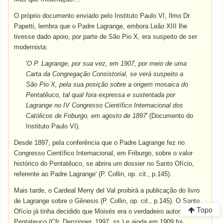
O próprio documento enviado pelo Instituto Paulo VI, Ilmo Dr.
Papetti, lembra que o Padre Lagrange, embora Leão XIII lhe
tivesse dado apoio, por parte de São Pio X, era suspeito de ser
modernista:
'
O P. Lagrange, por sua vez, em 1907, por meio de uma
Carta da Congregação Consistorial, se verá suspeito a
São Pio X, pela sua posição sobre a origem mosaica do
Pentatêuco, tal qual fora expressa e sustentada por
Lagrange no IV Congresso Científico Internacional dos
Católicos de Friburgo, em agosto de 1897
' (Documento do
Instituto Paulo VI).
Desde 1897, pela conferência que o Padre Lagrange fez no
Congresso Científico Internacional, em Friburgo, sobre o valor
histórico do Pentatêuco, se abrira um dossier no Santo Ofício,
referente ao Padre Lagrange' (P. Collin, op. cit., p.145).
Mais tarde, o Cardeal Merry del Val proibirá a publicação do livro
de Lagrange sobre o Gênesis (P. Collin, op. cit., p.145). O Santo
Topo
Ofício já tinha decidido que Moisés era o verdadeiro autor do
Pentateuco (Cfr. Denzinger, 1997, ss.) e ainda em 1909 foi