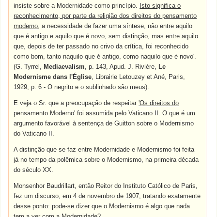
insiste sobre a Modernidade como princípio.
Isto significa o
reconhecimento, por parte da religião dos direitos do pensamento
moderno
, a necessidade de fazer uma síntese, não entre aquilo
que é antigo e aquilo que é novo, sem distinção, mas entre aquilo
que, depois de ter passado no crivo da crítica, foi reconhecido
como bom, tanto naquilo que é antigo, como naquilo que é novo'.
(G. Tyrrel,
Mediaevalism
, p. 143, Apud. J. Rivière,
Le
Modernisme dans l'Église
, Librairie Letouzey et Ané, Paris,
1929, p. 6 - O negrito e o sublinhado são meus).
E veja o Sr. que a preocupação de respeitar
'Os direitos do
pensamento Moderno'
foi assumida pelo Vaticano II. O que é um
argumento favorável à sentença de Guitton sobre o Modernismo
do Vaticano II.
A distinção que se faz entre Modernidade e Modernismo foi feita
já no tempo da polêmica sobre o Modernismo, na primeira década
do século XX.
Monsenhor Baudrillart, então Reitor do Instituto Católico de Paris,
fez um discurso, em 4 de novembro de 1907, tratando exatamente
desse ponto: pode-se dizer que o Modernismo é algo que nada
tem a ver com a Modernidade?