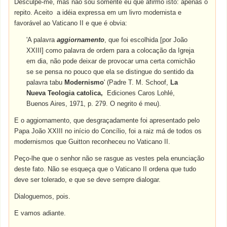
Desculpe-me, mas não sou somente eu que afirmo isto: apenas o
repito. Aceito a idéia expressa em um livro modernista e
favorável ao Vaticano II e que é obvia:
'A palavra
aggiornamento
, que foi escolhida [por João
XXIII] como palavra de ordem para a colocação da Igreja
em dia, não pode deixar de provocar uma certa comichão
se se pensa no pouco que ela se distingue do sentido da
palavra tabu
Modernismo
' (Padre T. M. Schoof,
La
Nueva Teologia catolica,
Ediciones Caros Lohlé,
Buenos Aires, 1971, p. 279. O negrito é meu).
E o aggiornamento, que desgraçadamente foi apresentado pelo
Papa João XXIII no início do Concílio, foi a raiz má de todos os
modernismos que Guitton reconheceu no Vaticano II.
Peço-lhe que o senhor não se rasgue as vestes pela enunciação
deste fato. Não se esqueça que o Vaticano II ordena que tudo
deve ser tolerado, e que se deve sempre dialogar.
Dialoguemos, pois.
E vamos adiante.