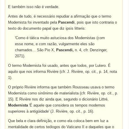
E também isso não é verdade.
Antes de tudo, é necessário repudiar a afirmação que o termo
Modernista foi inventado pela
Pascendi
, pois que isto contraria o
texto do documento papal que diz ipsis litteris:
'Como é tática muito astuciosa dos Modernistas (com
esse nome, e com razão, vulgarmente eles são
chamados... São Pio X,
Pascendi,
n. 4, cfr. Denzinger,
2071).
O termo Modernista foi usado, antes que todos, por Lutero. É
aquilo que nos informa Rivière (cfr. J. Rivière, op. cit., p. 14, nota
1).
O próprio Rivière informa que também Rousseau usava o termo
Modernista como sinônimo de materialista (cfr. Rivière, op. cit., p.
15). E Rivière nos diz ainda que, segundo o dicionário Littré,
Modernista
'É aquele que considera os tempos modernos
superiores à antigüidade' (J. Rivière, op. cit., p. 16).
Que bela e clara definição, e como ela coloca bem em luz a
mentalidade de certos teólogos do Vaticano II e daqueles que o