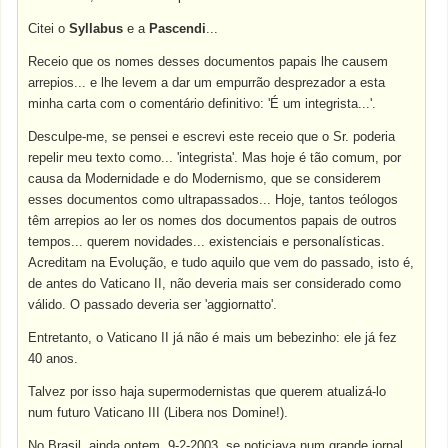
Citei o
Syllabus
e a
Pascendi
...
Receio que os nomes desses documentos papais lhe causem
arrepios... e lhe levem a dar um empurrão desprezador a esta
minha carta com o comentário definitivo: 'É um integrista...'.
Desculpe-me, se pensei e escrevi este receio que o Sr. poderia
repelir meu texto como... 'integrista'. Mas hoje é tão comum, por
causa da Modernidade e do Modernismo, que se considerem
esses documentos como ultrapassados... Hoje, tantos teólogos
têm arrepios ao ler os nomes dos documentos papais de outros
tempos... querem novidades... existenciais e personalísticas.
Acreditam na Evolução, e tudo aquilo que vem do passado, isto é,
de antes do Vaticano II, não deveria mais ser considerado como
válido. O passado deveria ser 'aggiornatto'.
Entretanto, o Vaticano II já não é mais um bebezinho: ele já fez
40 anos.
Talvez por isso haja supermodernistas que querem atualizá-lo
num futuro Vaticano III (Libera nos Domine!).
No Brasil, ainda ontem, 9-2-2003, se noticiava num grande jornal,