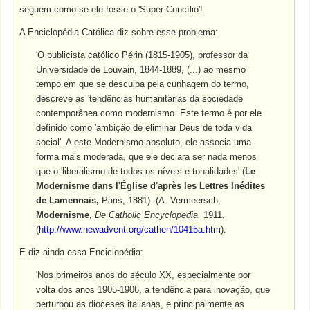
seguem como se ele fosse o 'Super Concílio'!
A Enciclopédia Católica diz sobre esse problema:
'O publicista católico Périn (1815-1905), professor da
Universidade de Louvain, 1844-1889, (...) ao mesmo
tempo em que se desculpa pela cunhagem do termo,
descreve as 'tendências humanitárias da sociedade
contemporânea como modernismo. Este termo é por ele
definido como 'ambição de eliminar Deus de toda vida
social'. A este Modernismo absoluto, ele associa uma
forma mais moderada, que ele declara ser nada menos
que o 'liberalismo de todos os níveis e tonalidades' (
Le
Modernisme dans l'Église d'après les Lettres Inédites
de Lamennais,
Paris, 1881). (A. Vermeersch,
Modernisme,
De Catholic Encyclopedia,
1911,
(
http://www.newadvent.org/cathen/10415a.htm
).
E diz ainda essa Enciclopédia:
'Nos primeiros anos do século XX, especialmente por
volta dos anos 1905-1906, a tendência para inovação, que
perturbou as dioceses italianas, e principalmente as