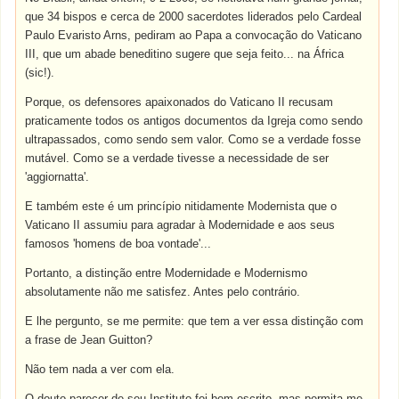
que 34 bispos e cerca de 2000 sacerdotes liderados pelo Cardeal
Paulo Evaristo Arns, pediram ao Papa a convocação do Vaticano
III, que um abade beneditino sugere que seja feito... na África
(sic!).
Porque, os defensores apaixonados do Vaticano II recusam
praticamente todos os antigos documentos da Igreja como sendo
ultrapassados, como sendo sem valor. Como se a verdade fosse
mutável. Como se a verdade tivesse a necessidade de ser
'aggiornatta'.
E também este é um princípio nitidamente Modernista que o
Vaticano II assumiu para agradar à Modernidade e aos seus
famosos 'homens de boa vontade'...
Portanto, a distinção entre Modernidade e Modernismo
absolutamente não me satisfez. Antes pelo contrário.
E lhe pergunto, se me permite: que tem a ver essa distinção com
a frase de Jean Guitton?
Não tem nada a ver com ela.
O douto parecer de seu Instituto foi bem escrito, mas permita-me