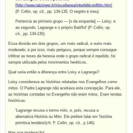
[
http://www.ratzinger.it/miscellanea/interbiblconflitto.htm
]
(P. Collin, op. cit., pp. 134-135. O negrito é meu).
Pertencia ao primeiro grupo — [o da esquerda] — Loisy; e
ao segundo, Lagrange e o próprio Batiffol' (P. Collin, op.
cit., pp. 134-135).
Essa divisão em dois grupos, um mais radical, e outro mais
moderado, e por isso, mais perigoso, porque sempre consegue
infiltrar as teses da heresia onde o grupo radical é repelido, foi
sempre utilizada pelos movimentos heréticos.
Qual seria então a diferença entre Loisy e Lagrange?
Loisy considerava as histórias relatadas nos Evangelhos como
mitos. O Padre Lagrange não aceitava esta concepção. Para ele,
as histórias contadas no Evangelho não eram mitos. Eram lendas
históricas:
'Lagrange recusa o termo mito, e, pois, recusa a
alternativa História ou Mito. Ele prefere falar em 'história
primitiva lendária'(cfr. P. Collin, op. cit., p.146).
Mas que moderação!...