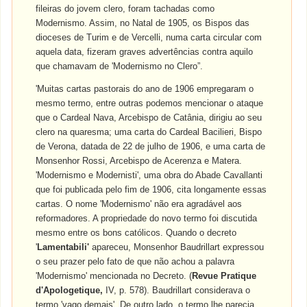
fileiras do jovem clero, foram tachadas como
Modernismo. Assim, no Natal de 1905, os Bispos das
dioceses de Turim e de Vercelli, numa carta circular com
aquela data, fizeram graves advertências contra aquilo
que chamavam de 'Modernismo no Clero”.
'Muitas cartas pastorais do ano de 1906 empregaram o
mesmo termo, entre outras podemos mencionar o ataque
que o Cardeal Nava, Arcebispo de Catânia, dirigiu ao seu
clero na quaresma; uma carta do Cardeal Bacilieri, Bispo
de Verona, datada de 22 de julho de 1906, e uma carta de
Monsenhor Rossi, Arcebispo de Acerenza e Matera.
'Modernismo e Modernisti', uma obra do Abade Cavallanti
que foi publicada pelo fim de 1906, cita longamente essas
cartas. O nome 'Modernismo' não era agradável aos
reformadores. A propriedade do novo termo foi discutida
mesmo entre os bons católicos. Quando o decreto
'
Lamentabili'
apareceu, Monsenhor Baudrillart expressou
o seu prazer pelo fato de que não achou a palavra
'Modernismo' mencionada no Decreto. (
Revue Pratique
d'Apologetique,
IV, p. 578). Baudrillart considerava o
termo 'vago demais'. De outro lado, o termo lhe parecia