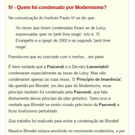
IV - Quem foi condenado por Modernismo?
Na comunicação do Instituto Paulo VI se diz que:
'
As teses que foram condenadas foram as de Loisy,
expressadas quer no 'petit livre rouge', isto é, 'O
Evangelho e a Igreja' de 1902 e no segundo “petit livre
rouge'.
Permita-me que eu concorde com o senhor... em parte.
É bem verdade que a
Pascendi
e o Decreto
Lamentabili
condenaram especialmente as teses de Loisy. Mas não
condenaram apenas as suas teses. O '
Princípio de Imanência'
,
tão querido por Blondel, um dos pais do Modernismo, esse
princípio também foi condenado pela
Pascendi,
que fala
diretamente desse princípio de odor gnóstico. Tanto isso é
verdade que Blondel se sentiu visado pelo texto da
Pascendi
e
ficou muitíssimo perturbado.
Que trabalho foi realizado para evitar a condenação de Blondel!
Maurice Blondel estava envolvido no movimento modernista, e por