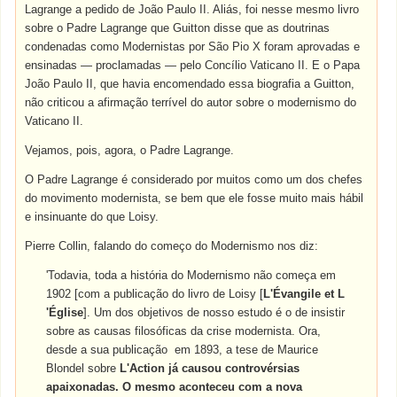
Lagrange a pedido de João Paulo II. Aliás, foi nesse mesmo livro
sobre o Padre Lagrange que Guitton disse que as doutrinas
condenadas como Modernistas por São Pio X foram aprovadas e
ensinadas — proclamadas — pelo Concílio Vaticano II. E o Papa
João Paulo II, que havia encomendado essa biografia a Guitton,
não criticou a afirmação terrível do autor sobre o modernismo do
Vaticano II.
Vejamos, pois, agora, o Padre Lagrange.
O Padre Lagrange é considerado por muitos como um dos chefes
do movimento modernista, se bem que ele fosse muito mais hábil
e insinuante do que Loisy.
Pierre Collin, falando do começo do Modernismo nos diz:
'Todavia, toda a história do Modernismo não começa em
1902 [com a publicação do livro de Loisy [
L'Évangile et L
'Église
]. Um dos objetivos de nosso estudo é o de insistir
sobre as causas filosóficas da crise modernista. Ora,
desde a sua publicação em 1893, a tese de Maurice
Blondel sobre
L'Action
já causou controvérsias
apaixonadas. O mesmo aconteceu com a nova