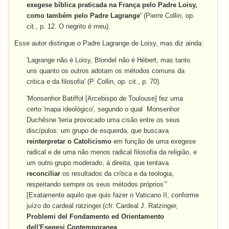
exegese bíblica praticada na França pelo Padre Loisy,
como também pelo Padre Lagrange'
(Pierre Collin, op.
cit., p. 12. O negrito é meu).
Esse autor distingue o Padre Lagrange de Loisy, mas diz ainda:
'Lagrange não é Loisy, Blondel não é Hébert, mas tanto
uns quanto os outros adotam os métodos comuns da
critica e da filosofia' (P. Collin, op. cit., p. 70).
'Monsenhor Batiffol [Arcebispo de Toulouse] fez uma
certo 'mapa ideológico', segundo o qual Monsenhor
Duchêsne 'teria provocado uma cisão entre os seus
discípulos: um grupo de esquerda, que buscava
reinterpretar o Catolicismo
em função de uma exegese
radical e de uma não menos radical filosofia da religião, e
um outro grupo moderado, à direita, que tentava
reconciliar
os resultados da crítica e da teologia,
respeitando sempre os seus métodos próprios’”
[Exatamente aquilo que quis fazer o Vaticano II, conforme
juízo do cardeal ratzinger.(cfr. Cardeal J. Ratzinger,
Problemi del Fondamento ed Orientamento
dell'Esegesi Contemporanea
,