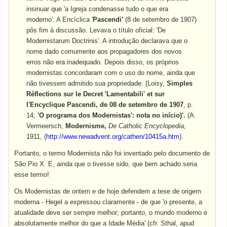
insinuar que 'a Igreja condenasse tudo o que era
moderno'. A Encíclica '
Pascendi'
(8 de setembro de 1907)
pôs fim à discussão. Levava o título oficial: 'De
Modernistarum Doctrinis'. A introdução declarava que o
nome dado comumente aos propagadores dos novos
erros não era inadequado. Depois disso, os próprios
modernistas concordaram com o uso do nome, ainda que
não tivessem admitido sua propriedade. (Loisy,
Simples
Réflections sur le Decret 'Lamentabili' et sur
l'Encyclique Pascendi, de 08 de setembro de 1907
, p.
14;
'O programa dos Modernistas': nota no início)'.
(A.
Vermeersch,
Modernisme,
De Catholic Encyclopedia,
1911, (
http://www.newadvent.org/cathen/10415a.htm
).
Portanto, o termo Modernista não foi inventado pelo documento de
São Pio X. E, ainda que o tivesse sido, que bem achado seria
esse termo!
Os Modernistas de ontem e de hoje defendem a tese de origem
moderna - Hegel a expressou claramente - de que 'o presente, a
atualidade deve ser sempre melhor; portanto, o mundo moderno é
absolutamente melhor do que a Idade Média' (cfr. Sthal, apud