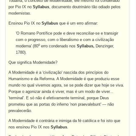
Todavia, o conceito de Modernidade, ele mesmo foi condenado
por Pio IX no
Syllabus
, documento doutrinário tão odiado pelos
modernistas.
Ensinou Pio IX no
Syllabus
que é um erro afirmar:
'O Romano Pontífice pode e deve reconciliar-se e transigir
com o progresso, com o liberalismo e com a civilização
0
moderna' (80
erro condenado nos
Syllabus,
Denzinger,
1780).
Que significa Modernidade?
A Modernidade é a 'civilização' nascida dos princípios do
Humanismo e da Reforma. A Modernidade é que produziu esse
mundo no qual vivemos agora, se se pode dizer que hoje se viva.
Porque o agonizar ainda é viver, mas é um modo de viver...
'terminal'. E só não é efetivamente terminal, porque Deus
prometeu que as portas do inferno 'non praevalebunt' — não
prevalecerão.
A Modernidade é contrária e inimiga da fé católica e foi isto que
nos ensinou Pio IX nos
Syllabus
.