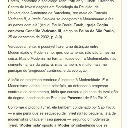
Porém, 'conforme o sociólogo Joan Estruch y Gilbert, Diretor do
Centro de Investigações em Sociologia da Religião, da
Universidade Autônoma de Barcelona,
'por meio do Concílio
Vaticano II, a Igreja Católica se incorporou à Modernidade e fez
as pazes com ela''
(Apud. Paulo Daniel Farah,
Igreja Cogita
convocar Concílio Vaticano III
, artigo na
Folha de São Paulo
,
25 de dezembro de 2002, p. A-9).
Verdadeiramente, é possível fazer uma distinção entre
Modernidade e Modernismo, que, certamente, não são a mesma
coisa. Mas o Modernismo tem afinidade com a Modernidade, não
somente na raiz da palavra, mas também, e muito mais, no
princípio do 'progresso' contínuo, e da evolução.
A idéia de progresso contínuo é inerente à Modernidade. E o
Modernismo aceitou esse princípio, ao defender o progresso
contínuo do pensamento, idéia que causou a doutrina da evolução
do dogma, condenada na Encíclica
Pascendi
de São Pio X.
Conforme o próprio Tyrrel, ele também condenado por São Pio X
— e que pena que se esqueceu de Tyrrel na tão pequena lista de
modernistas citada em seu parecer — segundo o modernista
Tyrrel:
'Modernista'
oposto a
'Moderno'
subentende que se