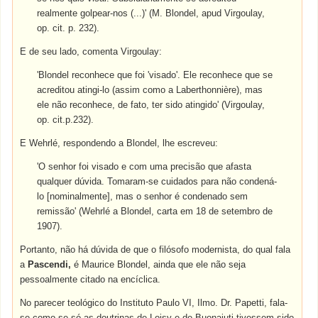
realmente golpear-nos (...)' (M. Blondel, apud Virgoulay,
op. cit. p. 232).
E de seu lado, comenta Virgoulay:
'Blondel reconhece que foi 'visado'. Ele reconhece que se
acreditou atingi-lo (assim como a Laberthonnière), mas
ele não reconhece, de fato, ter sido atingido' (Virgoulay,
op. cit.p.232).
E Wehrlé, respondendo a Blondel, lhe escreveu:
'O senhor foi visado e com uma precisão que afasta
qualquer dúvida. Tomaram-se cuidados para não condená-
lo [nominalmente], mas o senhor é condenado sem
remissão' (Wehrlé a Blondel, carta em 18 de setembro de
1907).
Portanto, não há dúvida de que o filósofo modernista, do qual fala
a
Pascendi,
é Maurice Blondel, ainda que ele não seja
pessoalmente citado na encíclica.
No parecer teológico do Instituto Paulo VI, Ilmo. Dr. Papetti, fala-
se como se só as doutrinas de Loisy e de Buonaiuti tivessem sido