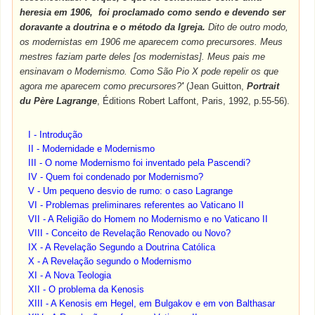
heresia em 1906, foi proclamado como sendo e devendo ser
doravante a doutrina e o método da Igreja.
Dito de outro modo,
os modernistas em 1906 me aparecem como precursores. Meus
mestres faziam parte deles [os modernistas]. Meus pais me
ensinavam o Modernismo. Como São Pio X pode repelir os que
agora me aparecem como precursores?
'
(Jean Guitton,
Portrait
du Père Lagrange
, Éditions Robert Laffont, Paris, 1992, p.55-56).
I - Introdução
II -
Modernidade e Modernismo
III -
O nome Modernismo foi inventado pela Pascendi?
IV - Quem foi condenado por Modernismo?
V - Um pequeno desvio de rumo: o caso Lagrange
VI - Problemas preliminares referentes ao Vaticano II
VII - A Religião do Homem no Modernismo e no Vaticano II
VIII - Conceito de Revelação Renovado ou Novo?
IX - A Revelação Segundo a Doutrina Católica
X - A Revelação segundo o Modernismo
XI - A Nova Teologia
XII - O problema da Kenosis
XIII - A Kenosis em Hegel, em Bulgakov e em von Balthasar