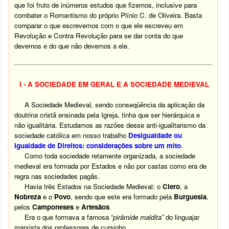
que foi fruto de inúmeros estudos que fizemos, inclusive para
combater o Romantismo do próprio Plínio C. de Oliveira. Basta
comparar o que escrevemos com o que ele escreveu em
Revolução e Contra Revolução para se dar conta do que
devemos e do que não devemos a ele.
I - A SOCIEDADE EM GERAL E A SOCIEDADE MEDIEVAL
A Sociedade Medieval, sendo conseqüência da aplicação da
doutrina cristã ensinada pela Igreja, tinha que ser hierárquica e
não igualitária. Estudamos as razões desse anti-igualitarismo da
sociedade católica em nosso trabalho
Desigualdade ou
Igualdade de Direitos: considerações sobre um mito
.
Como toda sociedade retamente organizada, a sociedade
medieval era formada por Estados e não por castas como era de
regra nas sociedades pagãs.
Havia três Estados na Sociedade Medieval: o
Clero
, a
Nobreza
e o
Povo
, sendo que este era formado pela
Burguesia
,
pelos
Camponeses
e
Artesãos
.
Era o que formava a famosa “
pirâmide maldita”
do linguajar
marxista dos professores de cursinho.