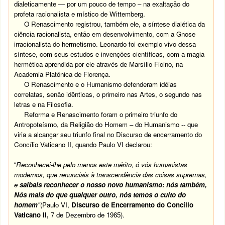
dialeticamente — por um pouco de tempo – na exaltação do
profeta racionalista e místico de Wittemberg.
O Renascimento registrou, também ele, a síntese dialética da
ciência racionalista, então em desenvolvimento, com a Gnose
irracionalista do hermetismo. Leonardo foi exemplo vivo dessa
síntese, com seus estudos e invenções científicas, com a magia
hermética aprendida por ele através de Marsílio Ficino, na
Academia Platônica de Florença.
O
Renascimento e o Humanismo defenderam idéias
correlatas, senão idênticas, o primeiro nas Artes, o segundo nas
letras e na Filosofia.
Reforma e Renascimento foram o primeiro triunfo do
Antropoteísmo, da Religião do Homem – do Humanismo -- que
viria a alcançar seu triunfo final no Discurso de encerramento do
Concílio Vaticano II, quando Paulo VI declarou:
“
Reconhecei-lhe pelo menos este mérito, ó vós humanistas
modernos, que renunciais à transcendência das coisas supremas,
e
saibais reconhecer o nosso novo humanismo: nós também,
Nós mais do que qualquer outro, nós temos o culto do
homem
"
(Paulo VI,
Discurso de Encerramento do Concílio
Vaticano II
,
7 de Dezembro de 1965).