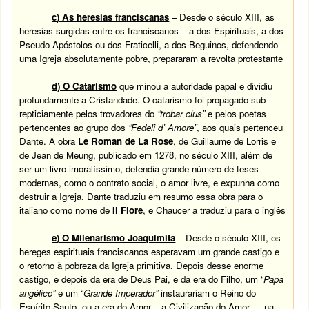
c) As heresias franciscanas
– Desde o século XIII, as
heresias surgidas entre os franciscanos – a dos Espirituais, a dos
Pseudo Apóstolos ou dos Fraticelli, a dos Beguinos, defendendo
uma Igreja absolutamente pobre, prepararam a revolta protestante
d) O Catarismo
que minou a autoridade papal e dividiu
profundamente a Cristandade. O catarismo foi propagado sub-
repticiamente pelos trovadores do
“trobar clus”
e pelos poetas
pertencentes ao grupo dos
“Fedeli d’ Amore”
, aos quais pertenceu
Dante. A obra
Le Roman de La Rose
, de Guillaume de Lorris e
de Jean de Meung, publicado em 1278, no século XIII, além de
ser um livro imoralíssimo, defendia grande número de teses
modernas, como o contrato social, o amor livre, e expunha como
destruir a Igreja. Dante traduziu em resumo essa obra para o
italiano como nome de
Il Fiore
, e Chaucer a traduziu para o inglês
e) O Milenarismo Joaquimita
– Desde o século XIII, os
hereges espirituais franciscanos esperavam um grande castigo e
o retorno à pobreza da Igreja primitiva. Depois desse enorme
castigo, e depois da era de Deus Pai, e da era do Filho, um “
Papa
angélico”
e um “
Grande Imperador”
instaurariam o Reino do
Espírito Santo, ou a era do Amor – a Civilização do Amor — na