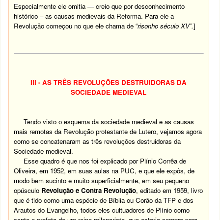
Especialmente ele omitia — creio que por desconhecimento
histórico – as causas medievais da Reforma. Para ele a
Revolução começou no que ele chama de “
risonho século XV”.
]
III - AS TRÊS REVOLUÇÕES DESTRUIDORAS DA
SOCIEDADE MEDIEVAL
Tendo visto o esquema da sociedade medieval e as causas
mais remotas da Revolução protestante de Lutero, vejamos agora
como se concatenaram as três revoluções destruidoras da
Sociedade medieval.
Esse quadro é que nos foi explicado por Plínio Corrêa de
Oliveira, em 1952, em suas aulas na PUC, e que ele expôs, de
modo bem sucinto e muito superficialmente, em seu pequeno
opúsculo
Revolução e Contra Revolução
, editado em 1959, livro
que é tido como uma espécie de Bíblia ou Corão da TFP e dos
Arautos do Evangelho, todos eles cultuadores de Plínio como
santo e profeta de um reino milenarista, que estaria sempre para