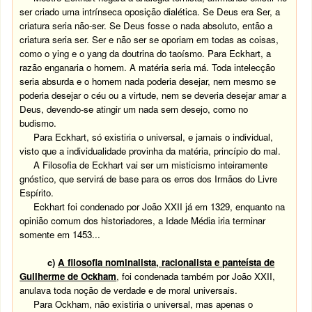
ser criado uma intrínseca oposição dialética. Se Deus era Ser, a
criatura seria não-ser. Se Deus fosse o nada absoluto, então a
criatura seria ser. Ser e não ser se oporiam em todas as coisas,
como o ying e o yang da doutrina do taoísmo. Para Eckhart, a
razão enganaria o homem. A matéria seria má. Toda intelecção
seria absurda e o homem nada poderia desejar, nem mesmo se
poderia desejar o céu ou a virtude, nem se deveria desejar amar a
Deus, devendo-se atingir um nada sem desejo, como no
budismo.
Para Eckhart, só existiria o universal, e jamais o individual,
visto que a individualidade provinha da matéria, princípio do mal.
A Filosofia de Eckhart vai ser um misticismo inteiramente
gnóstico, que servirá de base para os erros dos Irmãos do Livre
Espírito.
Eckhart foi condenado por João XXII já em 1329, enquanto na
opinião comum dos historiadores, a Idade Média iria terminar
somente em 1453...
c)
A filosofia nominalista, racionalista e panteísta de
Guilherme de Ockham
, foi condenada também por João XXII,
anulava toda noção de verdade e de moral universais.
Para Ockham, não existiria o universal, mas apenas o