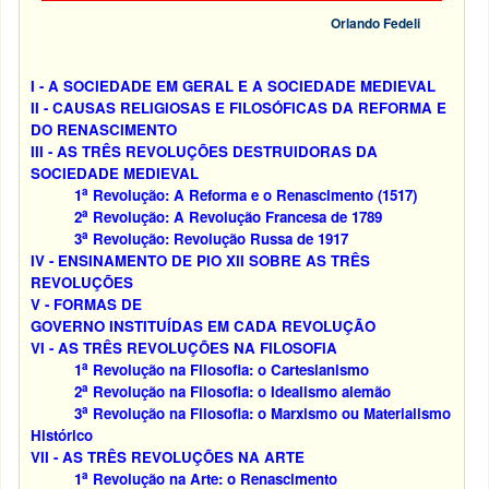
Orlando Fedeli
I - A SOCIEDADE EM GERAL E A SOCIEDADE MEDIEVAL
II - CAUSAS RELIGIOSAS E FILOSÓFICAS DA REFORMA E
DO RENASCIMENTO
III - AS TRÊS REVOLUÇÕES DESTRUIDORAS DA
SOCIEDADE MEDIEVAL
a
1
Revolução: A Reforma e o Renascimento (1517)
a
2
Revolução: A Revolução Francesa de 1789
a
3
Revolução: Revolução Russa de 1917
IV - ENSINAMENTO DE PIO XII SOBRE AS TRÊS
REVOLUÇÕES
V - FORMAS DE
GOVERNO INSTITUÍDAS EM CADA REVOLUÇÃO
VI - AS TRÊS REVOLUÇÕES NA FILOSOFIA
a
1
Revolução na Filosofia: o Cartesianismo
a
2
Revolução na Filosofia: o Idealismo alemão
a
3
Revolução na Filosofia: o Marxismo ou Materialismo
Histórico
VII - AS TRÊS REVOLUÇÕES NA ARTE
a
1
Revolução na Arte: o Renascimento