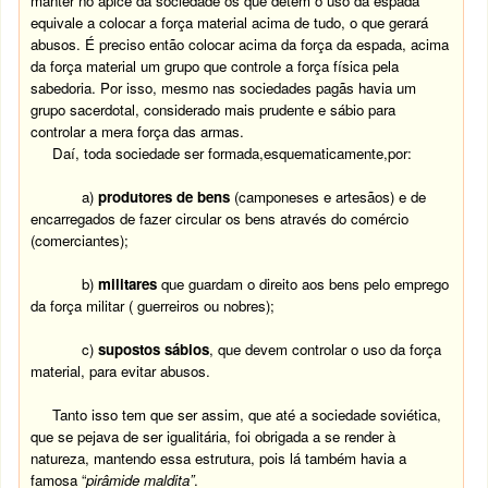
manter no ápice da sociedade os que detêm o uso da espada
equivale a colocar a força material acima de tudo, o que gerará
abusos. É preciso então colocar acima da força da espada, acima
da força material um grupo que controle a força física pela
sabedoria. Por isso, mesmo nas sociedades pagãs havia um
grupo sacerdotal, considerado mais prudente e sábio para
controlar a mera força das armas.
Daí, toda sociedade ser formada,esquematicamente,por:
a)
produtores de bens
(camponeses e artesãos) e de
encarregados de fazer circular os bens através do comércio
(comerciantes);
b)
militares
que guardam o direito aos bens pelo emprego
da força militar ( guerreiros ou nobres);
c)
supostos sábios
, que devem controlar o uso da força
material, para evitar abusos.
Tanto isso tem que ser assim, que até a sociedade soviética,
que se pejava de ser igualitária, foi obrigada a se render à
natureza, mantendo essa estrutura, pois lá também havia a
famosa “
pirâmide maldita”
.