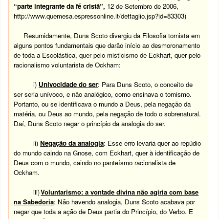
“parte integrante da fé cristã”,
12 de Setembro de 2006,
http://www.quemesa.espressonline.it/dettaglio.jsp?id=83303
)
Resumidamente, Duns Scoto divergiu da Filosofia tomista em
alguns pontos fundamentais que darão início ao desmoronamento
de toda a Escolástica, quer pelo misticismo de Eckhart, quer pelo
racionalismo voluntarista de Ockham:
i)
Univocidade do ser
:
Para Duns Scoto, o conceito de
ser seria unívoco, e não analógico, como ensinava o tomismo.
Portanto, ou se identificava o mundo a Deus, pela negação da
matéria, ou Deus ao mundo, pela negação de todo o sobrenatural.
Daí, Duns Scoto negar o princípio da analogia do ser.
ii)
Negação da analogia
:
Esse erro levaria quer ao repúdio
do mundo caindo na Gnose, com Eckhart, quer à identificação de
Deus com o mundo, caindo no panteísmo racionalista de
Ockham.
iii)
Voluntarismo: a vontade divina não agiria com base
na Sabedoria
:
Não havendo analogia, Duns Scoto acabava por
negar que toda a ação de Deus partia do Princípio, do Verbo. E