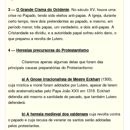
3 —
O Grande Cisma do Ocidente
. No século XV, houve uma
crise no Papado, tendo sido eleitos anti-papas. A Igreja, durante
certo tempo, teve dois pretendentes ao papado, e mesmo, em
período menor, três papas, um verdadeiro, e dois anti-papas. A
Cristandade se dividiu, e a autoridade papal sofreu sério dano, o
que preparou a revolta de Lutero.
4 —
Heresias precursoras do Protestantismo
Citaremos apenas algumas delas que foram das
principais causas preparatórias do Protestantismo:
a) A Gnose irracionalista de Mestre Eckhart
(1300),
cuja mística e moral foram adotados por Lutero, apesar de terem
sido anatematizadas pelo Papa João XXII em 1319. Eckhart
defendia até mesmo a santidade do pecado, que também Lutero
defenderá.
b) A heresia medieval dos valdenses
cuja revolta contra
o papado e cuja recusa de venerar os santos serão adotadas
pelos protestantes.