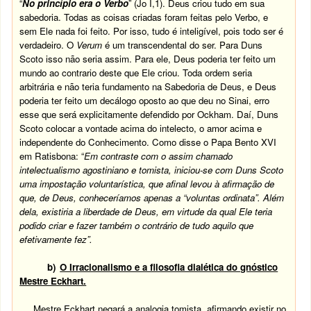
“
No princípio era o Verbo
” (Jo I,1). Deus criou tudo em sua
sabedoria. Todas as coisas criadas foram feitas pelo Verbo, e
sem Ele nada foi feito. Por isso, tudo é inteligível, pois todo ser é
verdadeiro. O
Verum
é um transcendental do ser.
Para Duns
Scoto isso não seria assim. Para ele, Deus poderia ter feito um
mundo ao contrario deste que Ele criou. Toda ordem seria
arbitrária e não teria fundamento na Sabedoria de Deus, e Deus
poderia ter feito um decálogo oposto ao que deu no Sinai, erro
esse que será explicitamente defendido por Ockham.
Daí, Duns
Scoto colocar a vontade acima do intelecto, o amor acima e
independente do Conhecimento. Como disse o Papa Bento XVI
em Ratisbona: “
Em contraste com o assim chamado
intelectualismo agostiniano e tomista, iniciou-se com Duns Scoto
uma impostação voluntarística, que afinal levou à afirmação de
que, de Deus, conheceríamos apenas a “voluntas ordinata”. Além
dela, existiria a liberdade de Deus, em virtude da qual Ele teria
podido criar e fazer também o contrário de tudo aquilo que
efetivamente fez”.
b)
O Irracionalismo e a filosofia dialética do gnóstico
Mestre Eckhart.
Mestre Eckhart negará a analogia tomista, afirmando existir no