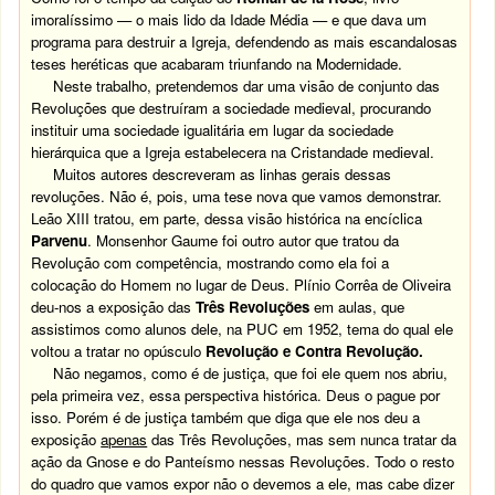
imoralíssimo — o mais lido da Idade Média — e que dava um
programa para destruir a Igreja, defendendo as mais escandalosas
teses heréticas que acabaram triunfando na Modernidade.
Neste trabalho, pretendemos dar uma visão de conjunto das
Revoluções que destruíram a sociedade medieval, procurando
instituir uma sociedade igualitária em lugar da sociedade
hierárquica que a Igreja estabelecera na Cristandade medieval.
Muitos autores descreveram as linhas gerais dessas
revoluções. Não é, pois, uma tese nova que vamos demonstrar.
Leão XIII tratou, em parte, dessa visão histórica na encíclica
Parvenu
. Monsenhor Gaume foi outro autor que tratou da
Revolução com competência, mostrando como ela foi a
colocação do Homem no lugar de Deus. Plínio Corrêa de Oliveira
deu-nos a exposição das
Três Revoluções
em aulas, que
assistimos como alunos dele, na PUC em 1952, tema do qual ele
voltou a tratar no opúsculo
Revolução e Contra Revolução.
Não negamos, como é de justiça, que foi ele quem nos abriu,
pela primeira vez, essa perspectiva histórica. Deus o pague por
isso. Porém é de justiça também que diga que ele nos deu a
exposição
apenas
das Três Revoluções, mas sem nunca tratar da
ação da Gnose e do Panteísmo nessas Revoluções. Todo o resto
do quadro que vamos expor não o devemos a ele, mas cabe dizer