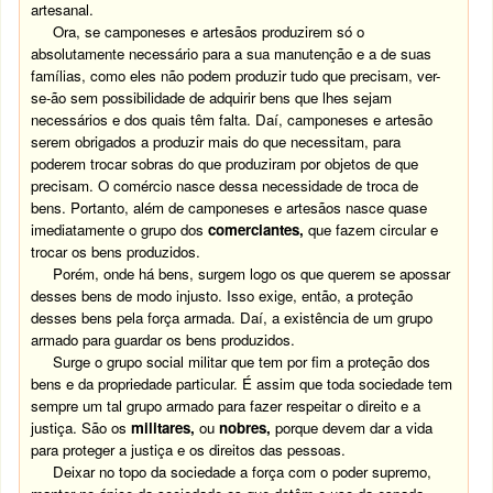
artesanal.
Ora, se camponeses e artesãos produzirem só o
absolutamente necessário para a sua manutenção e a de suas
famílias, como eles não podem produzir tudo que precisam, ver-
se-ão sem possibilidade de adquirir bens que lhes sejam
necessários e dos quais têm falta. Daí, camponeses e artesão
serem obrigados a produzir mais do que necessitam, para
poderem trocar sobras do que produziram por objetos de que
precisam. O comércio nasce dessa necessidade de troca de
bens. Portanto, além de camponeses e artesãos nasce quase
imediatamente o grupo dos
comerciantes,
que fazem circular e
trocar os bens produzidos.
Porém, onde há bens, surgem logo os que querem se apossar
desses bens de modo injusto. Isso exige, então, a proteção
desses bens pela força armada. Daí, a existência de um grupo
armado para guardar os bens produzidos.
Surge o grupo social militar que tem por fim a proteção dos
bens e da propriedade particular. É assim que toda sociedade tem
sempre um tal grupo armado para fazer respeitar o direito e a
justiça. São os
militares,
ou
nobres,
porque devem dar a vida
para proteger a justiça e os direitos das pessoas.
Deixar no topo da sociedade a força com o poder supremo,