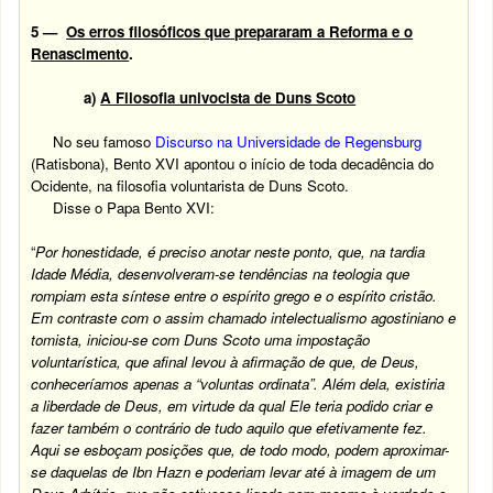
5 —
Os erros filosóficos que prepararam a Reforma e o
Renascimento
.
a)
A Filosofia univocista de Duns Scoto
No seu famoso
Discurso na Universidade de Regensburg
(Ratisbona), Bento XVI apontou o início de toda decadência do
Ocidente, na filosofia voluntarista de Duns Scoto.
Disse o Papa Bento XVI:
“
Por honestidade, é preciso anotar neste ponto, que, na tardia
Idade Média, desenvolveram-se tendências na teologia que
rompiam esta síntese entre o espírito grego e o espírito cristão.
Em contraste com o assim chamado intelectualismo agostiniano e
tomista, iniciou-se com Duns Scoto uma impostação
voluntarística, que afinal levou à afirmação de que, de Deus,
conheceríamos apenas a “voluntas ordinata”. Além dela, existiria
a liberdade de Deus, em virtude da qual Ele teria podido criar e
fazer também o contrário de tudo aquilo que efetivamente fez.
Aqui se esboçam posições que, de todo modo, podem aproximar-
se daquelas de Ibn Hazn e poderiam levar até à imagem de um