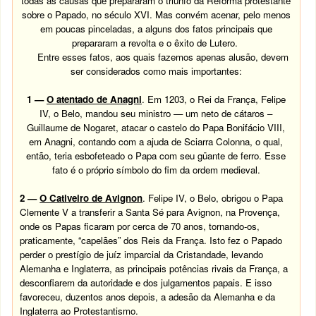
todas as causas que prepararam o triunfo da Reforma protestante
sobre o Papado, no século XVI. Mas convém acenar, pelo menos
em poucas pinceladas, a alguns dos fatos principais que
prepararam a revolta e o êxito de Lutero.
Entre esses fatos, aos quais fazemos apenas alusão, devem
ser considerados como mais importantes:
1 —
O atentado de Anagni
. Em 1203, o Rei da França, Felipe
IV, o Belo, mandou seu ministro — um neto de cátaros –
Guillaume de Nogaret, atacar o castelo do Papa Bonifácio VIII,
em Anagni, contando com a ajuda de Sciarra Colonna, o qual,
então, teria esbofeteado o Papa com seu güante de ferro. Esse
fato é o próprio símbolo do fim da ordem medieval.
2 —
O Cativeiro de Avignon
.
Felipe IV, o Belo, obrigou o Papa
Clemente V a transferir a Santa Sé para Avignon, na Provença,
onde os Papas ficaram por cerca de 70 anos, tornando-os,
praticamente, “capelães” dos Reis da França. Isto fez o Papado
perder o prestígio de juíz imparcial da Cristandade, levando
Alemanha e Inglaterra, as principais potências rivais da França, a
desconfiarem da autoridade e dos julgamentos papais. E isso
favoreceu, duzentos anos depois, a adesão da Alemanha e da
Inglaterra ao Protestantismo.