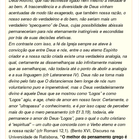
Deus-Arbítrio, que não estivesse ligado nem mesmo à verdade e
ao bem. A trascendência e a diversidade de Deus vinham
acentuadas de modo tão exagerado, que também nossa razão, o
nosso senso do verdadeiroo e do bem, não seriam mais um
verdadeiro “specquemo” de Deus, cujas possibilidades abissais
permaneceriam para nós eternamente inatingíveis e escondidas
por trás de suas decisões efetivas.
Em contraste com isso, a fé da Igreja sempre se ateve à
convicção que entre Deus e nós, entre o seu eterno Espírito
criador e a nossa razão criada existe uma verdadeira analogia, na
qual, certamente as dissemelhanças são infinitamente maiores
que as semelhanças, não todavia até o ponto de abolir a analogia
e a sua linguagem (cfr Lateranense IV). Deus não se torna mais
divino pelo fato que O distanciemos bem longe de nós num
voluntarismo puro e impenetrável, mas o Deus verdadeiramente
divino é aquele Deus que se mostrou como “Logos” e como
“Logos” agiu, e age, cheio de amor em nosso favor. Certamente, o
amor "ultrapassa" o conhecimento, e é por isso capaz de perceber
mais do que o mero pensamento (cfr Ef 3,19), todavia, ele
permanece o amor do Deus-”Logos”, para o qual o culto cristiano
é “espiritual" – um culto que concorda com o Verbo eterno e com
a nossa razão”
(cfr Romani 12,1).
(Bento XVI, Discurso na
Universidade de Ratisbona,
“O melhor do pensamento grego é