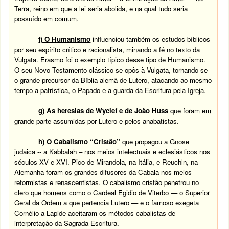
Terra, reino em que a lei seria abolida, e na qual tudo seria
possuído em comum.
f) O Humanismo
influenciou também os estudos bíblicos
por seu espírito crítico e racionalista, minando a fé no texto da
Vulgata. Erasmo foi o exemplo típico desse tipo de Humanismo.
O seu Novo Testamento clássico se opôs à Vulgata, tornando-se
o grande precursor da Bíblia alemã de Lutero, atacando ao mesmo
tempo a patrística, o Papado e a guarda da Escritura pela Igreja.
g) As heresias de Wyclef e de João Huss
que foram em
grande parte assumidas por Lutero e pelos anabatistas.
h) O Cabalismo “Cristão”
que propagou a Gnose
judaica -- a Kabbalah – nos meios intelectuais e eclesiásticos nos
séculos XV e XVI. Pico de Mirandola, na Itália, e Reuchln, na
Alemanha foram os grandes difusores da Cabala nos meios
reformistas e renascentistas. O cabalismo cristão penetrou no
clero que homens como o Cardeal Egidio de Viterbo — o Superior
Geral da Ordem a que pertencia Lutero — e o famoso exegeta
Cornélio a Lapide aceitaram os métodos cabalistas de
interpretação da Sagrada Escritura.