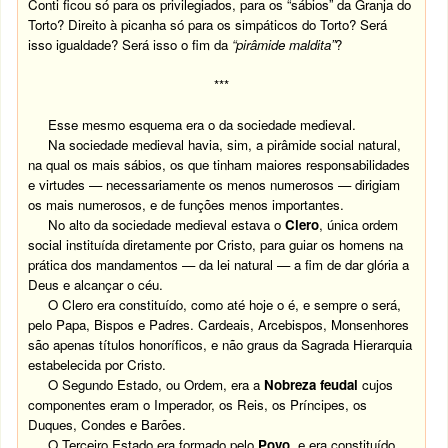
Conti ficou só para os privilegiados, para os “sábios” da Granja do
Torto? Direito à picanha só para os simpáticos do Torto? Será
isso igualdade? Será isso o fim da
“pirâmide maldita”
?
***
Esse mesmo esquema era o da sociedade medieval.
Na sociedade medieval havia, sim, a pirâmide social natural,
na qual os mais sábios, os que tinham maiores responsabilidades
e virtudes — necessariamente os menos numerosos — dirigiam
os mais numerosos, e de funções menos importantes.
No alto da sociedade medieval estava o
Clero
, única ordem
social instituída diretamente por Cristo, para guiar os homens na
prática dos mandamentos — da lei natural — a fim de dar glória a
Deus e alcançar o céu.
O Clero era constituído, como até hoje o é, e sempre o será,
pelo Papa, Bispos e Padres. Cardeais, Arcebispos, Monsenhores
são apenas títulos honoríficos, e não graus da Sagrada Hierarquia
estabelecida por Cristo.
O Segundo Estado, ou Ordem, era a
Nobreza feudal
cujos
componentes eram o Imperador, os Reis, os Príncipes, os
Duques, Condes e Barões.
O Terceiro Estado era formado pelo
Povo
, e era constituído