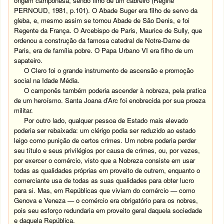
origem camponesa, sendo filho de um cabreiro
(Régine
PERNOUD, 1981, p.101).
O Abade Suger era filho de servo da
gleba, e, mesmo assim se tornou Abade de São Denis, e foi
Regente da França. O Arcebispo de Paris,
Maurice de Sully, que
ordenou a construção da famosa catedral de Notre-Dame de
Paris, era de família pobre. O Papa Urbano VI era filho de um
sapateiro.
O Clero foi o grande instrumento de ascensão e promoção
social na Idade Média.
O camponês também poderia ascender à nobreza, pela pratica
de um heroísmo. Santa Joana d’Arc foi enobrecida por sua proeza
militar.
Por outro lado, qualquer pessoa de Estado mais elevado
poderia ser rebaixada: um clérigo podia ser reduzido ao estado
leigo como punição de certos crimes. Um nobre poderia perder
seu título e seus privilégios por causa de crimes, ou, por vezes,
por exercer o comércio, visto que a Nobreza consiste em usar
todas as qualidades próprias em proveito de outrem, enquanto o
comerciante usa de todas as suas qualidades para obter lucro
para si. Mas, em Repúblicas que viviam do comércio — como
Genova e Veneza — o comércio era obrigatório para os nobres,
pois seu esforço redundaria em proveito geral daquela sociedade
e daquela República.