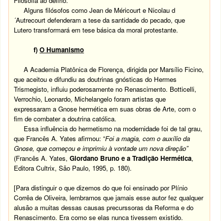
Filosofia ao delírio.
Alguns filósofos como Jean de Méricourt e Nicolau d
´Autrecourt defenderam a tese da santidade do pecado, que
Lutero transformará em tese básica da moral protestante.
f)
O Humanismo
A Academia Platônica de Florença, dirigida por Marsílio Ficino,
que aceitou e difundiu as doutrinas gnósticas do Hermes
Trismegisto, influiu poderosamente no Renascimento. Botticelli,
Verrochio, Leonardo, Michelangelo foram artistas que
expressaram a Gnose hermética em suas obras de Arte, com o
fim de combater a doutrina católica.
Essa influência do hermetismo na modernidade foi de tal grau,
que Francês A. Yates afirmou: “
Foi a magia, com o auxílio da
Gnose, que começou e imprimiu à vontade um nova direção”
(Francês A. Yates,
Giordano Bruno e a Tradição Hermética
,
Editora Cultrix, São Paulo, 1995, p. 180).
[Para distinguir o que dizemos do que foi ensinado por Plínio
Corrêa de Oliveira, lembramos que jamais esse autor fez qualquer
alusão a muitas dessas causas precurssoras da Reforma e do
Renascimento. Era como se elas nunca tivessem existido.