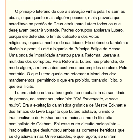
O princípio luterano de que a salvação vinha pela Fé sem as
obras, e que quanto mais alguém pecasse, mais provaria que
acreditava no perdão de Deus atraiu para Lutero todos os que
desejavam pecar à vontade. Padres corruptos apoiaram Lutero,
porque ele defendeu o fim do celibato e dos votos
religiosos, especialmente o de castidade. Ele defendeu também o
divórcio e permitiu até a bigamia do Príncipe Felipe de Hesse.
Uma onda de imoralidade arrastou para a Reforma luterana a
multidão dos corruptos. Pela Reforma, Lutero não pretendia, de
modo algum, a reforma dos costumes corrompidos do clero. Pelo
contrário. O que Lutero queria era reformar a Moral dos dez
mandamentos, permitindo o que era proibido, tornando lícito, o
que era ilícito.
Lutero adotou então a tese gnóstica e cabalista da santidade
do pecado, ao lançar seu princípio: “
Crê firmemente, e peca
muito”.
Era a exaltação da mística gnóstica de Mestre Eckhart e
dos Irmãos do Livre Espírito que Lutero adotava, unindo o
irracionalismo de Eckhart com o racionalismo da filosofia
nominalista de Ockham. Foi esse curto circuito racionalista –
irracionalista que deslumbrou ambas as correntes heréticas que
se digladiavam nas Universidades, e que, agora, se uniram