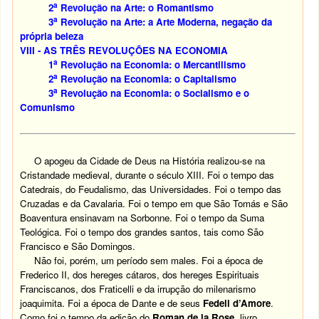
a
2
Revolução na Arte: o Romantismo
a
3
Revolução na Arte: a Arte Moderna, negação da
própria beleza
VIII - AS TRÊS REVOLUÇÕES NA ECONOMIA
a
1
Revolução na Economia: o Mercantilismo
a
2
Revolução na Economia: o Capitalismo
a
3
Revolução na Economia: o Socialismo e o
Comunismo
O apogeu da Cidade de Deus na História realizou-se na
Cristandade medieval, durante o século XIII. Foi o tempo das
Catedrais, do Feudalismo, das Universidades. Foi o tempo das
Cruzadas e da Cavalaria. Foi o tempo em que São Tomás e São
Boaventura ensinavam na Sorbonne. Foi o tempo da Suma
Teológica. Foi o tempo dos grandes santos, tais como São
Francisco e São Domingos.
Não foi, porém, um período sem males. Foi a época de
Frederico II, dos hereges cátaros, dos hereges Espirituais
Franciscanos, dos Fraticelli e da irrupção do milenarismo
joaquimita. Foi a época de Dante e de seus
Fedeli d’Amore
.
Como foi o tempo da edição do
Roman de la Rose
, livro