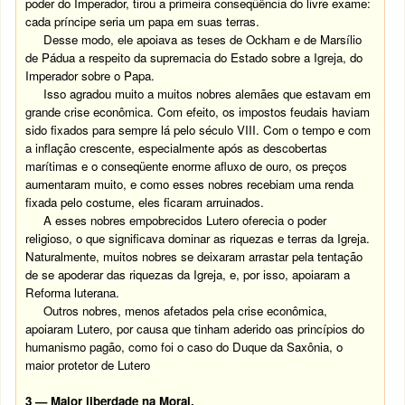
poder do Imperador, tirou a primeira conseqüência do livre exame:
cada príncipe seria um papa em suas terras.
Desse modo, ele apoiava as teses de Ockham e de Marsílio
de Pádua a respeito da supremacia do Estado sobre a Igreja, do
Imperador sobre o Papa.
Isso agradou muito a muitos nobres alemães que estavam em
grande crise econômica. Com efeito, os impostos feudais haviam
sido fixados para sempre lá pelo século VIII. Com o tempo e com
a inflação crescente, especialmente após as descobertas
marítimas e o conseqüente enorme afluxo de ouro, os preços
aumentaram muito, e como esses nobres recebiam uma renda
fixada pelo costume, eles ficaram arruinados.
A esses nobres empobrecidos Lutero oferecia o poder
religioso, o que significava dominar as riquezas e terras da Igreja.
Naturalmente, muitos nobres se deixaram arrastar pela tentação
de se apoderar das riquezas da Igreja, e, por isso, apoiaram a
Reforma luterana.
Outros nobres, menos afetados pela crise econômica,
apoiaram Lutero, por causa que tinham aderido oas princípios do
humanismo pagão, como foi o caso do Duque da Saxônia, o
maior protetor de Lutero
3
— Maior liberdade na Moral.