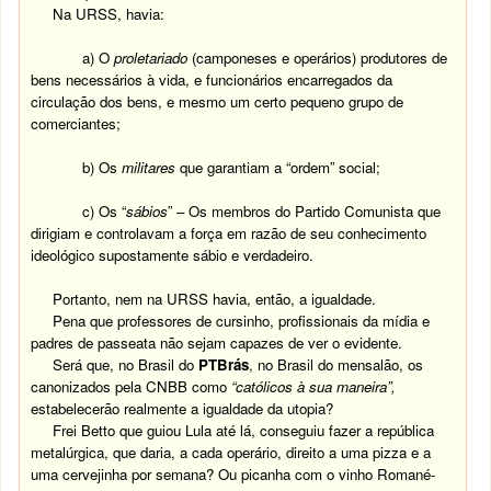
Na URSS, havia:
a) O
proletariado
(camponeses e operários) produtores de
bens necessários à vida, e funcionários encarregados da
circulação dos bens, e mesmo um certo pequeno grupo de
comerciantes;
b) Os
militares
que garantiam a “ordem” social;
c) Os “
sábios
” – Os membros do Partido Comunista que
dirigiam e controlavam a força em razão de seu conhecimento
ideológico supostamente sábio e verdadeiro.
Portanto, nem na URSS havia, então, a igualdade.
Pena que professores de cursinho, profissionais da mídia e
padres de passeata não sejam capazes de ver o evidente.
Será que, no Brasil do
PTBrás
, no Brasil do mensalão, os
canonizados pela CNBB como
“católicos à sua maneira”,
estabelecerão realmente a igualdade da utopia?
Frei Betto que guiou Lula até lá, conseguiu fazer a república
metalúrgica, que daria, a cada operário, direito a uma pizza e a
uma cervejinha por semana? Ou picanha com o vinho Romané-