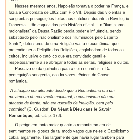
Nesses mesmos anos, Napoleão tomava o poder na França, e
fazia a Concordata de 1802 com Pio VII. Depois das violentas e
sangrentas perseguições feitas aos católicos durante a Revolução
Francesa -- tão esquecidas pela História oficial -- o "iluminismo
racionalista" da Deusa Razão perdia poder e influência, sendo
substituído pelo irracionalismo dos "iluminados pelo Espírito
Santo", defensores de uma Religião vasta e ecumênica, que
pretendia ser a Religião das Religiões, englobadora de todos os
cultos, inclusive o católico que era convidado gentil e
respeitosamente a se abraçar a todas as seitas, religiões e cultos.
Passava-se da guilhotina para a ceia ecumênica. Da
perseguição sangrenta, aos louvores irênicos da Gnose
romântica.
"
A situação era diferente desde que o Romantismo era um
movimento de renovação espiritual; o cristianismo não era
atacado de frente; não era questão de irreligião, bem pelo
contrário
" (G. Gusdorf,
Du Néant à Dieu dans le Savoir
Romantique
, ed. cit. p. 178).
O perigo era tanto maior quanto o romantismo era de
sentimentos religiosos de tal modo vagos que neles o Catolicismo
cabia largamente. Tão largamente que havia lugar também para