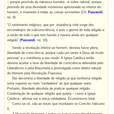
-- porque provindo da natureza humana --e sobre natural, porque
provindo de uma divindade misteriosa aprisionada no interior do
homem, e imanente a todas as coisas existentes (Cfr.
Pascendi
,
no. 8).
“
O sentimento religioso, que por imanência vital surge dos
esconderijos da subconsciência, é pois o germe de toda religião e
a razão de tudo o que tem havido e haverá ainda em qualquer
religião
” (
Pascendi
, no. 10).
Sendo a revelação interior ao homem, deveria haver plena
liberdade de consciência, porque cada um sente a Deus de modo
pessoal, e o manifesta a seu modo. A Igreja Católica então
deveria aceitar a tese da liberdade de consciência defendida pelo
Liberalismo e pela Maçonaria e promulgada como direito natural
do Homem pela Revolução Francesa.
Daí decorreria a liberdade de religião já que nenhuma religião
seria superior ou mais “verdadeira” do que qualquer outra.
Portanto, liberdade absoluta de praticar qualquer religião.
Condenação de qualquer religião que queira -- como a Igreja
Católica-- afirmar ser a única verdadeira. Ecumenismo total.
Como se vê, são as teses que triunfaram no Concílio Vaticano
II.
A Divindade imanente a todas as coisas seria absolutamente