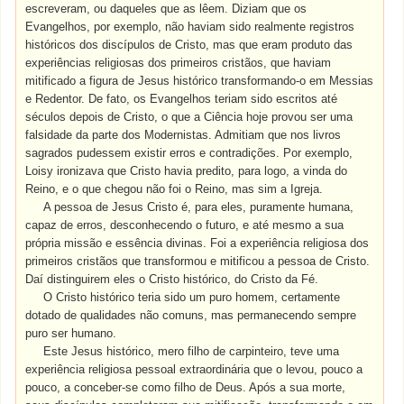
escreveram, ou daqueles que as lêem. Diziam que os
Evangelhos, por exemplo, não haviam sido realmente registros
históricos dos discípulos de Cristo, mas que eram produto das
experiências religiosas dos primeiros cristãos, que haviam
mitificado a figura de Jesus histórico transformando-o em Messias
e Redentor. De fato, os Evangelhos teriam sido escritos até
séculos depois de Cristo, o que a Ciência hoje provou ser uma
falsidade da parte dos Modernistas. Admitiam que nos livros
sagrados pudessem existir erros e contradições. Por exemplo,
Loisy ironizava que Cristo havia predito, para logo, a vinda do
Reino, e o que chegou não foi o Reino, mas sim a Igreja.
A pessoa de Jesus Cristo é, para eles, puramente humana,
capaz de erros, desconhecendo o futuro, e até mesmo a sua
própria missão e essência divinas. Foi a experiência religiosa dos
primeiros cristãos que transformou e mitificou a pessoa de Cristo.
Daí distinguirem eles o Cristo histórico, do Cristo da Fé.
O Cristo histórico teria sido um puro homem, certamente
dotado de qualidades não comuns, mas permanecendo sempre
puro ser humano.
Este Jesus histórico, mero filho de carpinteiro, teve uma
experiência religiosa pessoal extraordinária que o levou, pouco a
pouco, a conceber-se como filho de Deus. Após a sua morte,