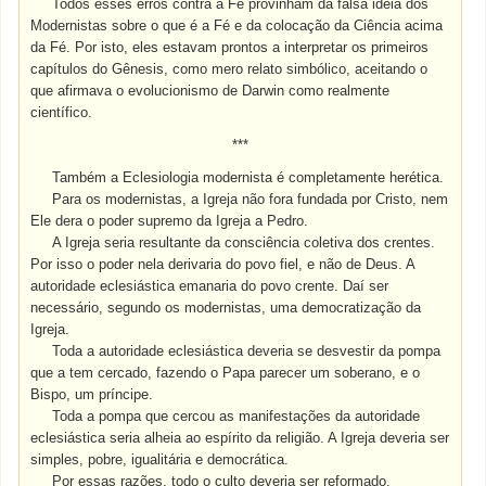
Todos esses erros contra a Fé provinham da falsa idéia dos
Modernistas sobre o que é a Fé e da colocação da Ciência acima
da Fé. Por isto, eles estavam prontos a interpretar os primeiros
capítulos do Gênesis, como mero relato simbólico, aceitando o
que afirmava o evolucionismo de Darwin como realmente
científico.
***
Também a Eclesiologia modernista é completamente herética.
Para os modernistas, a Igreja não fora fundada por Cristo, nem
Ele dera o poder supremo da Igreja a Pedro.
A Igreja seria resultante da consciência coletiva dos crentes.
Por isso o poder nela derivaria do povo fiel, e não de Deus. A
autoridade eclesiástica emanaria do povo crente. Daí ser
necessário, segundo os modernistas, uma democratização da
Igreja.
Toda a autoridade eclesiástica deveria se desvestir da pompa
que a tem cercado, fazendo o Papa parecer um soberano, e o
Bispo, um príncipe.
Toda a pompa que cercou as manifestações da autoridade
eclesiástica seria alheia ao espírito da religião. A Igreja deveria ser
simples, pobre, igualitária e democrática.
Por essas razões, todo o culto deveria ser reformado,