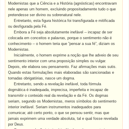
Modernistas que a Ciência e a História (agnósticas) encontravam
nele apenas um homem, excluindo propositadamente tudo o que
pretendesse ser divino ou sobrenatural nele.
Entretanto, esta figura histórica foi transfigurada e mitificada
ou desfigurada pela Fé.
Embora a Fé seja absolutamente inefável -- incapaz de ser
colocada em conceitos e palavras, porque o sentimento não é
conhecimento -- o homem teria que ”pensar a sua fé”, diziam os
Modernistas.
Inicialmente, o homem exprime a noção que lhe adveio de seu
sentimento interior com uma proposição simples ou vulgar.
Depois, ele elabora seu pensamento. Faz afirmações mais sutis.
Quando estas formulações mais elaboradas são sancionadas e
tornadas obrigatórias, nasce um dogma.
Entretanto, sendo a revelação inefável, toda fórmula
dogmática é inadequada, imprecisa, imperfeita e incapaz de
transmitir o conteúdo real da revelação e da Fé. Os dogmas
seriam, segundo os Modernistas, meros símbolos do sentimento
interior inefável. Seriam instrumentos inadequados para
comunicar, até certo ponto, o que se pensou sentir, mas que
jamais exprimem uma verdade absoluta, tal e qual fosse revelada
por Deus.