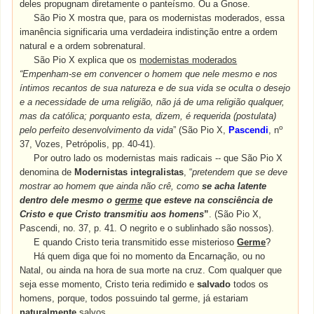
deles propugnam diretamente o panteísmo. Ou a Gnose.
São Pio X mostra que, para os modernistas moderados, essa
imanência significaria uma verdadeira indistinção entre a ordem
natural e a ordem sobrenatural.
São Pio X explica que os
modernistas moderados
“Empenham-se em convencer o homem que nele mesmo e nos
íntimos recantos de sua natureza e de sua vida se oculta o desejo
e a necessidade de uma religião, não já de uma religião qualquer,
mas da católica; porquanto esta, dizem, é requerida
(postulata)
o
pelo perfeito desenvolvimento da vida
” (São Pio X,
Pascendi
, n
37, Vozes, Petrópolis, pp. 40-41).
Por outro lado os modernistas mais radicais -- que São Pio X
denomina de
Modernistas integralistas
, “
pretendem que se deve
mostrar ao homem que ainda não crê, como
se acha latente
dentro dele mesmo o
germe
que esteve na consciência de
Cristo e que Cristo transmitiu aos homens
”
. (São Pio X,
Pascendi, no.
37, p. 41.
O negrito e o sublinhado são nossos
).
E quando Cristo teria transmitido esse misterioso
Germe
?
Há quem diga que foi no momento da Encarnação, ou no
Natal, ou ainda na hora de sua morte na cruz. Com qualquer que
seja esse momento, Cristo teria redimido e
salvado
todos os
homens, porque, todos possuindo tal germe, já estariam
naturalmente
salvos.