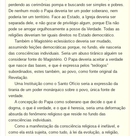
perdendo as cerimônias pompa e buscando ser simples e pobres.
De nenhum modo o Papa deveria ter um poder soberano, nem
poderia ter um território. Face ao Estado, a Igreja deveria ser
separada dele, e não gozar de privilégio algum, porque Ela não
pode se arrogar orgulhosamente a posse da Verdade. Todas as
religiões deveriam ter iguais direitos no Estado democrático.
Também o Magistério eclesiástico deveria ser mudado,
assumindo feições democráticas porque, no fundo, ele nasceria
das consciências individuais. Seria um abuso tirânico alguém se
considerar fonte do Magistério. O Papa deveria aceitar a verdade
que nasce das bases, e que é expressa pelos “teólogos”
subordinados, estes também, ao povo, como fonte original da
Revelação.
Uma Instituição como o Santo Ofício seria a expressão da
tirania de um poder monárquico sobre o povo, única fonte de
verdade.
A concepção do Papa como soberano que decide o que é
dogma, o que é verdade, e o que é heresia, seria uma deformação
absurda do fenômeno religioso que reside no fundo das
consciências individuais.
Como a manifestação da consciência religiosa é inefável, e
como ela está sujeita, como tudo, à lei da evolução, a religião,