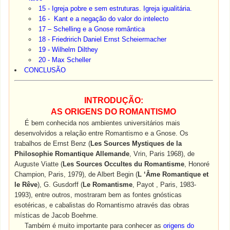
15 - Igreja pobre e sem estruturas. Igreja igualitária.
16 - Kant e a negação do valor do intelecto
17 – Schelling e a Gnose romântica
18 - Friedririch Daniel Ernst Scheiermacher
19 - Wilhelm Dilthey
20 - Max Scheller
CONCLUSÃO
INTRODUÇÃO:
AS ORIGENS DO ROMANTISMO
É bem conhecida nos ambientes universitários mais
desenvolvidos a relação entre Romantismo e a Gnose. Os
trabalhos de Ernst Benz (
Les Sources Mystiques de la
Philosophie Romantique Allemande
, Vrin, Paris 1968), de
Auguste Viatte (
Les Sources Occultes du Romantisme
, Honoré
Champion, Paris, 1979), de Albert Begin (
L ‘Âme Romantique et
le Rêve
), G. Gusdorff (
Le Romantisme
, Payot , Paris, 1983-
1993), entre outros, mostraram bem as fontes gnósticas
esotéricas, e cabalistas do Romantismo através das obras
místicas de Jacob Boehme.
Também é muito importante para conhecer as
origens do