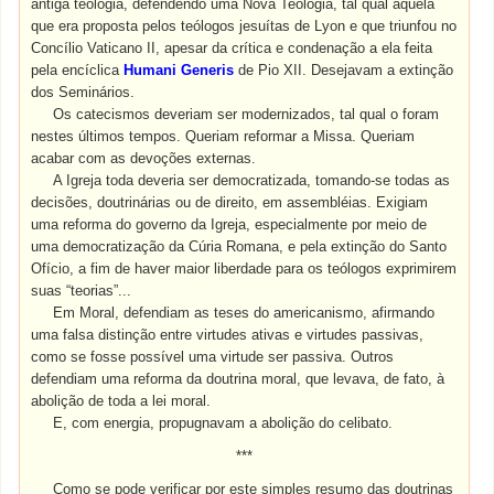
antiga teologia, defendendo uma Nova Teologia, tal qual aquela
que era proposta pelos teólogos jesuítas de Lyon e que triunfou no
Concílio Vaticano II, apesar da crítica e condenação a ela feita
pela encíclica
Humani Generis
de Pio XII. Desejavam a extinção
dos Seminários.
Os catecismos deveriam ser modernizados, tal qual o foram
nestes últimos tempos. Queriam reformar a Missa. Queriam
acabar com as devoções externas.
A Igreja toda deveria ser democratizada, tomando-se todas as
decisões, doutrinárias ou de direito, em assembléias. Exigiam
uma reforma do governo da Igreja, especialmente por meio de
uma democratização da Cúria Romana, e pela extinção do Santo
Ofício, a fim de haver maior liberdade para os teólogos exprimirem
suas “teorias”...
Em Moral, defendiam as teses do americanismo, afirmando
uma falsa distinção entre virtudes ativas e virtudes passivas,
como se fosse possível uma virtude ser passiva. Outros
defendiam uma reforma da doutrina moral, que levava, de fato, à
abolição de toda a lei moral.
E, com energia, propugnavam a abolição do celibato.
***
Como se pode verificar por este simples resumo das doutrinas