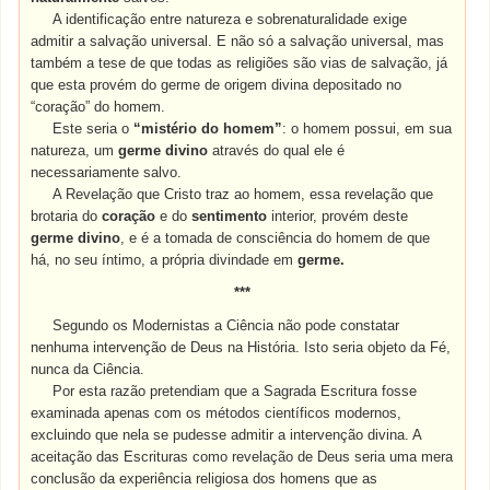
A identificação entre natureza e sobrenaturalidade exige
admitir a salvação universal. E não só a salvação universal, mas
também a tese de que todas as religiões são vias de salvação, já
que esta provém do germe de origem divina depositado no
“coração” do homem.
Este seria o
“mistério do homem”
: o homem possui, em sua
natureza, um
germe divino
através do qual ele é
necessariamente salvo.
A Revelação que Cristo traz ao homem, essa revelação que
brotaria do
coração
e do
sentimento
interior, provém deste
germe divino
, e é a tomada de consciência do homem de que
há, no seu íntimo, a própria divindade em
germe.
***
Segundo os Modernistas a Ciência não pode constatar
nenhuma intervenção de Deus na História. Isto seria objeto da Fé,
nunca da Ciência.
Por esta razão pretendiam que a Sagrada Escritura fosse
examinada apenas com os métodos científicos modernos,
excluindo que nela se pudesse admitir a intervenção divina. A
aceitação das Escrituras como revelação de Deus seria uma mera
conclusão da experiência religiosa dos homens que as