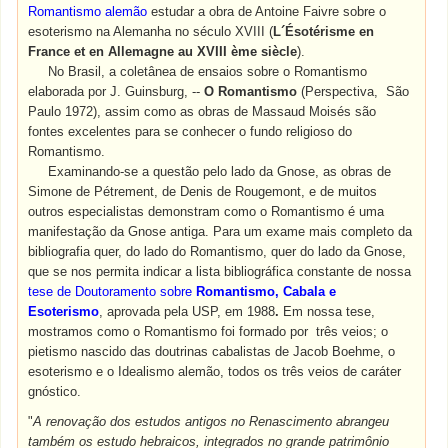
Romantismo alemão
estudar a obra de Antoine Faivre sobre o
esoterismo na Alemanha no século XVIII (
L´Ésotérisme en
France et en Allemagne au XVIII ème siècle
).
No Brasil, a coletânea de ensaios sobre o Romantismo
elaborada por J. Guinsburg, --
O Romantismo
(Perspectiva, São
Paulo 1972), assim como as obras de Massaud Moisés são
fontes excelentes para se conhecer o fundo religioso do
Romantismo.
Examinando-se a questão pelo lado da Gnose, as obras de
Simone de Pétrement, de Denis de Rougemont, e de muitos
outros especialistas demonstram como o Romantismo é uma
manifestação da Gnose antiga. Para um exame mais completo da
bibliografia quer, do lado do Romantismo, quer do lado da Gnose,
que se nos permita indicar a lista bibliográfica constante de nossa
tese de Doutoramento sobre
Romantismo, Cabala e
Esoterismo
, aprovada pela USP, em 1988
.
Em nossa tese,
mostramos como o Romantismo foi formado por três veios; o
pietismo nascido das doutrinas cabalistas de Jacob Boehme, o
esoterismo e o Idealismo alemão, todos os três veios de caráter
gnóstico.
"
A renovação dos estudos antigos no Renascimento abrangeu
também os estudo hebraicos, integrados no grande patrimônio