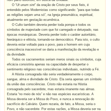
O “
Ut unum sint
” da oração de Cristo por seus fieis, é
entendido pelos Modernistas como significando: ”para que todas
as religiões sejam uma só”, na Igreja pneumática, espiritual,
atualmente em gestação ecumênica.
O Culto também deveria perder toda pompa e todos os
símbolos de majestade com que foi carregado e deturpado, nas
épocas monárquicas. Deveria perder todo o caráter autoritário,
hierárquico e elitista, tornando-se democrático. Para isto, o culto
deveria estar voltado para o povo, para o homem em cuja
consciência inacessível se daria a manifestação da revelação e
da divindade.
Todos os sacramentos seriam meros sinais ou símbolos, cuja
eficácia consistiria apenas na capacidade de despertar o
sentimento religioso nas consciências individuais, nutrindo a Fé.
A Hóstia consagrada não seria verdadeiramente o corpo,
sangue, alma e divindade de Cristo. Ela seria apenas um símbolo
da união das consciências. Cristo não estaria na Hóstia
consagrada pelo sacerdote, mas estaria imanente nas almas.
Estaria “no meio de nós” e não nas espécies eucarísticas. A
Missa deveria ser a Missa do Povo, e nunca a renovação do
sacrifício do Calvário. Quem rezaria, de fato, a Missa, seria o
Povo, e não sacerdote. Por estas razões, a Missa deveria ser na