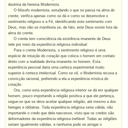
doutrina da heresia Modernista.
O filósofo modernista, estudando o que se passa na alma do
crente, verifica apenas como se dá e como se desenvolve o
sentimento religioso e a Fé, identificando este sentimento com
Deus, mas não se manifesta se, de fato, este Deus existe fora da
alma do crente.
O crente tem consciência da existência imanente de Deus
nele por meio da
experiência religiosa individual.
Para o crente Modernista, o sentimento religioso é uma
espécie de intuição do coração que coloca o homem em contato
direto com a realidade divina imanente no homem. Esta
experiência pessoal daria uma certeza experimental muito
superior à certeza intelectual. Como se vê, o Modernista recusa a
convicção racional, preferindo a ela a experiência mística do
coração.
Ora, como esta experiência religiosa interior se dá em qualquer
homem, pouco importando a religião positiva a que ele pertença,
segue-se que se deve aceitar qualquer religião, até mesmo a dos
hereges e idólatras. Toda experiência religiosa seria válida, não
importando o credo que dela nascesse, visto que os credos são
deformadores da experiência religiosa inefável. Todas as religiões
seriam igualmente válidas, e nenhuma pode se arrogar o