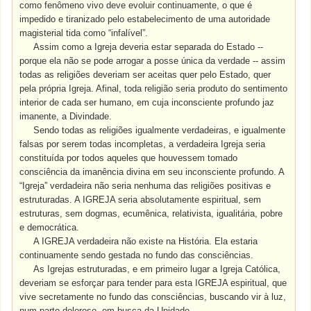
como fenômeno vivo deve evoluir continuamente, o que é
impedido e tiranizado pelo estabelecimento de uma autoridade
magisterial tida como “infalível”.
Assim como a Igreja deveria estar separada do Estado --
porque ela não se pode arrogar a posse única da verdade -- assim
todas as religiões deveriam ser aceitas quer pelo Estado, quer
pela própria Igreja. Afinal, toda religião seria produto do sentimento
interior de cada ser humano, em cuja inconsciente profundo jaz
imanente, a Divindade.
Sendo todas as religiões igualmente verdadeiras, e igualmente
falsas por serem todas incompletas, a verdadeira Igreja seria
constituída por todos aqueles que houvessem tomado
consciência da imanência divina em seu inconsciente profundo. A
“Igreja” verdadeira não seria nenhuma das religiões positivas e
estruturadas. A IGREJA seria absolutamente espiritual, sem
estruturas, sem dogmas, ecumênica, relativista, igualitária, pobre
e democrática.
A IGREJA verdadeira não existe na História. Ela estaria
continuamente sendo gestada no fundo das consciências.
As Igrejas estruturadas, e em primeiro lugar a Igreja Católica,
deveriam se esforçar para tender para esta IGREJA espiritual, que
vive secretamente no fundo das consciências, buscando vir à luz,
num parto doloroso, em busca da Unidade.