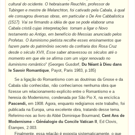
cultural do ocidente. O hebraisante Reuchlin, professor de
Tubingen e mestre de Melanchton, foi cativado pela Cabala, à qual
ele consagrou diversas obras, em particular o De Are Cabbalistica
(1517). Vai se firmando a idéia de que se pode elaborar uma
Cabala cristã cujas interpretações tornam a ligar o Novo
testamento ao Antigo, em benefício do Messias anunciado pelos
Profetas. O iluminismo pietista recolhe esses ensinamentos que
fazem parte do patrimônio secreto da confraria dos Rosa Cruz
desde o século XVII, Esse saber atravessou os séculos até o
momento em que ele se afirma com um vigor renovado no
iluminismo romântico
" (Georges Gusdorf,
Du Néant à Dieu dans
le Savoir Romantique
, Payot, Paris 1983, p.185)
Se a ligação do Romantismo com as doutrinas da Gnose e da
Cabala são conhecidas, não conhecíamos nenhuma obra que
fizesse um relacionamento explícito entre o Romantismo e a
heresia do Modernismo, condenada por São Pio X, na encíclica
Pascendi,
em 1908. Agora, enquanto redigíamos este trabalho, foi
publicada na Europa, uma excelente obra, tratando desse tema.
Referimo-nos ao livro do Abbé Dominique Bourmand,
Cent Ans de
Modernisme – Généalogie du Concile Vatican II
, Ed Clovis,
Étampes, 2.003.
Finalmente, essa relação é exposta sistematicamente, o que