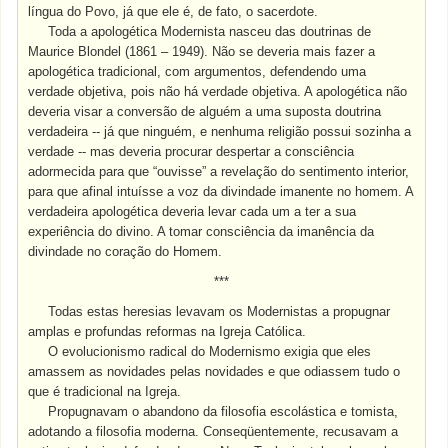
língua do Povo, já que ele é, de fato, o sacerdote.
Toda a apologética Modernista nasceu das doutrinas de
Maurice Blondel (1861 – 1949)
. Não se deveria mais fazer a
apologética tradicional, com argumentos, defendendo uma
verdade objetiva, pois não há verdade objetiva. A apologética não
deveria visar a conversão de alguém a uma suposta doutrina
verdadeira -- já que ninguém, e nenhuma religião possui sozinha a
verdade -- mas deveria procurar despertar a consciência
adormecida para que “ouvisse” a revelação do sentimento interior,
para que afinal intuísse a voz da divindade imanente no homem. A
verdadeira apologética deveria levar cada um a ter a sua
experiência do divino. A tomar consciência da imanência da
divindade no coração do Homem.
***
Todas estas heresias levavam os Modernistas a propugnar
amplas e profundas reformas na Igreja Católica.
O evolucionismo radical do Modernismo exigia que eles
amassem as novidades pelas novidades e que odiassem tudo o
que é tradicional na Igreja.
Propugnavam o abandono da filosofia escolástica e tomista,
adotando a filosofia moderna. Conseqüentemente, recusavam a