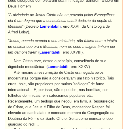
seus discípulos completaram sua mitificação, transformando-o em
Deus Homem
“A divindade de Jesus Cristo não se provaria pelos Evangelhos;
ela é um dogma que a consciência cristã deduziu da noção de
Messias”
(Decreto
Lamentabili
, erro XXVII da Cristologia de
Alfred Loisy).
“Jesus, quando exercia o seu ministério, não falava com o intuito
de ensinar que era o Messias, nem os seus milagres tinham por
fim demonstrá-lo”
(
Lamentabili
, erro XXVIII).
Nem Cristo teve, desde o princípio, consciência de sua
dignidade messiânica. (
Lamentabili
, erro XXXV).
Até mesmo a ressurreição de Cristo era negada pelos
modernistas porque não a consideravam um fato histórico. Tais
erros, hoje, são propalados por muitos “teólogos” de fama
internacional... E, por isso, são repetidos, nas homílias, nos
folhetos dominicais, em catecismos populares etc.
Recentemente, um teólogo que negou, em livro, a Ressurreição
de Cristo, que Jesus é Filho de Deus, monsenhor Kasper, foi
elevado ao cardinalato, e nomeado membro da Congregação da
Doutrina da Fé -- o ex Santo Ofício. Seria como nomear o lobo
guardião do redil...