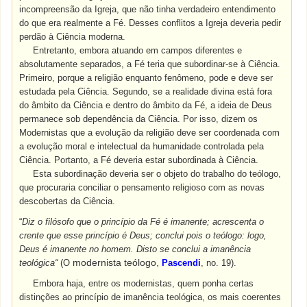
incompreensão da Igreja, que não tinha verdadeiro entendimento
do que era realmente a Fé. Desses conflitos a Igreja deveria pedir
perdão à Ciência moderna.
Entretanto, embora atuando em campos diferentes e
absolutamente separados, a Fé teria que subordinar-se à Ciência.
Primeiro, porque a religião enquanto fenômeno, pode e deve ser
estudada pela Ciência. Segundo, se a realidade divina está fora
do âmbito da Ciência e dentro do âmbito da Fé, a ideia de Deus
permanece sob dependência da Ciência. Por isso, dizem os
Modernistas que a evolução da religião deve ser coordenada com
a evolução moral e intelectual da humanidade controlada pela
Ciência. Portanto, a Fé deveria estar subordinada à Ciência.
Esta subordinação deveria ser o objeto do trabalho do teólogo,
que procuraria conciliar o pensamento religioso com as novas
descobertas da Ciência.
“
Diz o filósofo que o princípio da Fé é imanente; acrescenta o
crente que esse princípio é Deus; conclui pois o teólogo: logo,
Deus é imanente no homem. Disto se conclui a imanência
modernista teólogo,
teológica“
(O
Pascendi
, no.
19
).
Embora haja, entre os modernistas, quem ponha certas
distinções ao princípio de imanência teológica, os mais coerentes