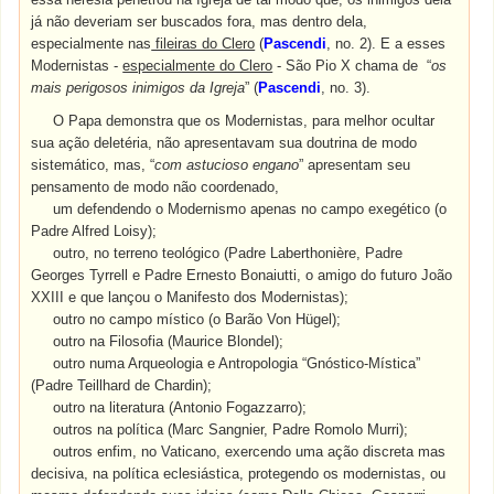
já não deveriam ser buscados fora, mas dentro dela,
especialmente nas
fileiras do Clero
(
Pascendi
, no. 2). E a esses
Modernistas -
especialmente do Clero
- São Pio X chama de “
os
mais perigosos inimigos da Igreja
” (
Pascendi
, no. 3).
O Papa demonstra que os Modernistas, para melhor ocultar
sua ação deletéria, não apresentavam sua doutrina de modo
sistemático, mas, “
com astucioso engano
” apresentam seu
pensamento de modo não coordenado,
um defendendo o Modernismo apenas no campo exegético (o
Padre Alfred Loisy);
outro, no terreno teológico (Padre Laberthonière, Padre
Georges Tyrrell e Padre Ernesto Bonaiutti, o amigo do futuro João
XXIII e que lançou o Manifesto dos Modernistas);
outro no campo místico (o Barão Von Hügel);
outro na Filosofia (Maurice Blondel);
outro numa Arqueologia e Antropologia “Gnóstico-Mística”
(Padre Teillhard de Chardin);
outro na literatura (Antonio Fogazzarro);
outros na política (Marc Sangnier, Padre Romolo Murri);
outros enfim, no Vaticano, exercendo uma ação discreta mas
decisiva, na política eclesiástica, protegendo os modernistas, ou