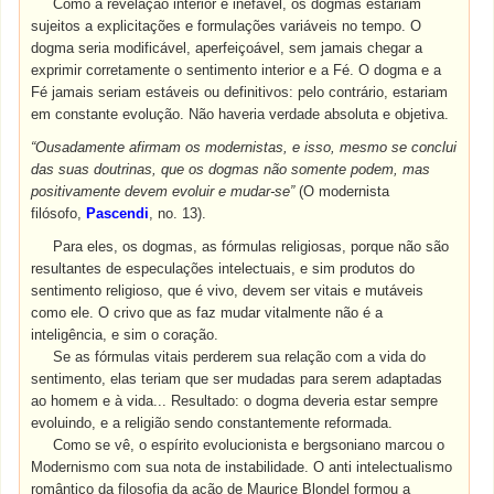
Como a revelação interior é inefável, os dogmas estariam
sujeitos a explicitações e formulações variáveis no tempo. O
dogma seria modificável, aperfeiçoável, sem jamais chegar a
exprimir corretamente o sentimento interior e a Fé. O dogma e a
Fé jamais seriam estáveis ou definitivos: pelo contrário, estariam
em constante evolução. Não haveria verdade absoluta e objetiva.
“Ousadamente afirmam os modernistas, e isso, mesmo se conclui
das suas doutrinas, que os dogmas não somente podem, mas
positivamente devem evoluir e mudar-se”
(O modernista
filósofo,
Pascendi
, no. 13).
Para eles, os dogmas, as fórmulas religiosas, porque não são
resultantes de especulações intelectuais, e sim produtos do
sentimento religioso, que é vivo, devem ser vitais e mutáveis
como ele. O crivo que as faz mudar vitalmente não é a
inteligência, e sim o coração.
Se as fórmulas vitais perderem sua relação com a vida do
sentimento, elas teriam que ser mudadas para serem adaptadas
ao homem e à vida... Resultado: o dogma deveria estar sempre
evoluindo, e a religião sendo constantemente reformada.
Como se vê, o espírito evolucionista e bergsoniano marcou o
Modernismo com sua nota de instabilidade. O anti intelectualismo
romântico da filosofia da ação de Maurice Blondel formou a