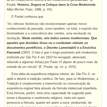
Poulat,
Histoire, Dogme et Critique
dans la Crise Moderniste
,
Albin Michel, Paris, 1996, p. VII).
E Poulat confessa que:
"
As ciências históricas não revolucionaram apenas nosso
conhecimento do passado, como também, no total, o espírito dos
historiadores e a consciência dos crentes, uma revolução na
revolução.
Neste sentido, nós todos somos modernistas. Que
aqueles que duvidam disso ou o contestam releiam os
documentos pontifícios, o Decreto Lamentabili e a Encíclica
Pascendi
(1907). O fato é que o longo juramento anti modernista
instituído por São Pio X em 1910 foi revogado, abreviado,
reduzido a algumas linhas) por Paulo VI depois de pouco mais da
metade de um século
" (E. Poulat. op. cit. p. XVII).
Esta idéia da experiência religiosa interior, diz São Pio X, se
opõe e destrói a tradição católica. De fato, para os Modernistas, a
Tradição é simplesmente a transmissão ou comunicação da
experiência original
feita através da fórmula intelectual imperfeita.
Esta fórmula, porém, teria uma capacidade de sugestão para
tornar a despertar o sentimento religioso, tanto em quem
pronuncia a fórmula, quanto em quem a ouve, produzindo, de