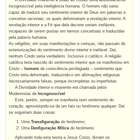
incognoscível pela inteligência humana. O homem não seria
capaz de traduzir seu sentimento interior de Deus em palavras e
conceitos racionais, os quais deformariam a revelação interior. A
revelação interior e a Fé que dela decorre seriam inefáveis,
incapazes de serem postas em termos conceituais e traduzidas
pela palavra humana.
As religiões, em suas manifestações e crenças, não passam de
exteriorizações do sentimento divino interior e inefável. Daí,
nenhum Credo seria verdadeiro. Inclusive o católico. A religião
católica teria nascido do sentimento interior que se manifestou em
Cristo --
homem
de consciência privilegiada -- sentimento que
Cristo teria deformado, traduzindo-o em afirmações religiosas
necessariamente falsas, porque incompletas ou imperfeitas.
A Divindade interior e imanente era chamada pelos
Modernistas de
Incognoscível
.
Este, porém, sempre se manifesta num sentimento do
coração, aproveitando-se de um fato ou fenômeno qualquer.
Daí
se seguiriam duas coisas:
Uma
Transfiguração
do fenômeno;
Uma
Desfiguração Mítica
do fenômeno.
Aplicando toda esta teoria a Jesus Cristo, diziam os