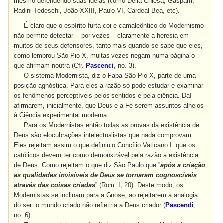
mesmo defendendo suas ideias (como Della Chiesa, Gasparri,
Radini Tedeschi, João XXIII, Paulo VI, Cardeal Bea, etc).
É claro que o espírito furta cor e camaleôntico do Modernismo
não permite detectar -- por vezes -- claramente a heresia em
muitos de seus defensores, tanto mais quando se sabe que eles,
como lembrou São Pio X, muitas vezes negam numa página o
que afirmam noutra (Cfr.
Pascendi
, no. 3).
O sistema Modernista, diz o Papa São Pio X, parte de uma
posição agnóstica. Para eles a razão só pode estudar e examinar
os fenômenos perceptíveis pelos sentidos e pela ciência. Daí
afirmarem, inicialmente, que Deus e a Fé serem assuntos alheios
à Ciência experimental moderna.
Para os Modernistas então todas as provas da existência de
Deus são elocubrações intelectualistas que nada comprovam.
Eles rejeitam assim o que definiu o Concílio Vaticano I: que os
católicos devem ter como demonstrável pela razão a existência
de Deus. Como rejeitam o que diz São Paulo que ”
após a criação
as qualidades invisíveis de Deus se tornaram cognoscíveis
através das coisas criadas
” (Rom. I, 20). Deste modo, os
Modernistas se inclinam para a Gnose, ao rejeitarem a analogia
do ser: o mundo criado não refletiria a Deus criador (
Pascendi
,
no. 6).