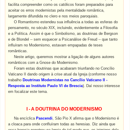
facilita compreender como os católicos foram preparados para
aceitar os erros modernistas pela mentalidade romântica,
largamente difundida no clero e nos meios paroquiais.
O Romantismo estendeu sua influência a todas as esferas do
pensamento, no século XIX, incluindo, evidentemente a Filosofia
e a Política. Assim é que o Simbolismo, as doutrinas de Bergson
e de Blondel -- sem esquecer a Psicanálise de Freud -- que tanto
influíram no Modernismo, estavam empapadas de teses
românticas.
Neste artigo, queremos mostrar a ligação de alguns autores
românticos com a Gnose do Modernismo.
Foram estas doutrinas que acabaram triunfando no Concílio
Vaticano II dando origem à crise atual da Igreja (conforme nosso
trabalho
Doutrinas Modernistas no Cancílio Vaticano II -
Resposta ao Instituto Paulo VI de Brescia
). Daí nosso interesse
em focalizar este tema.
I -
A DOUTRINA DO MODERNISMO
Na encíclica
Pascendi
, São Pio X afirma que o Modernismo é
a cloaca para onde confluíram todas as heresias. Diz ainda que
essa heresia penetrou na Igreja de tal modo que, os inimigos dela