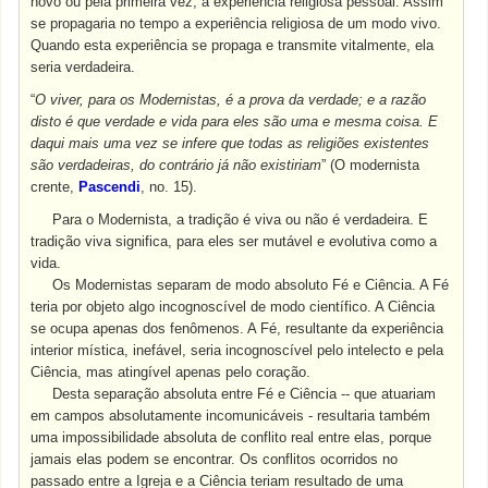
novo ou pela primeira vez, a experiência religiosa pessoal. Assim
se propagaria no tempo a experiência religiosa de um modo vivo.
Quando esta experiência se propaga e transmite vitalmente, ela
seria verdadeira.
“
O viver, para os Modernistas, é a prova da verdade; e a razão
disto é que verdade e vida para eles são uma e mesma coisa. E
daqui mais uma vez se infere que todas as religiões existentes
são verdadeiras, do contrário já não existiriam
” (O modernista
crente,
Pascendi
, no. 15).
Para o Modernista, a tradição é viva ou não é verdadeira. E
tradição viva significa, para eles ser mutável e evolutiva como a
vida.
Os Modernistas separam de modo absoluto Fé e Ciência. A Fé
teria por objeto algo incognoscível de modo científico. A Ciência
se ocupa apenas dos fenômenos. A Fé, resultante da experiência
interior mística, inefável, seria incognoscível pelo intelecto e pela
Ciência, mas atingível apenas pelo coração.
Desta separação absoluta entre Fé e Ciência -- que atuariam
em campos absolutamente incomunicáveis - resultaria também
uma impossibilidade absoluta de conflito real entre elas, porque
jamais elas podem se encontrar. Os conflitos ocorridos no
passado entre a Igreja e a Ciência teriam resultado de uma