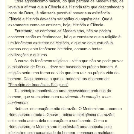
Esse agnosticismo radical, do qual partiam os Modernistas, os
levava a afirmar que a Ciência e a História tem que desconhecer o
papel de Deus, já não seria possível provar sua existência.
Ciência e História deveriam ser atéias ou agnósticas. Que é
exatamente como se ensinam, hoje, História e Ciência.
Entretanto, se conforme os Modernistas, não se podem
conhecer senão os fenômenos, há que constatar que a religião é
um fenômeno existente na História, e que se deve estudá-la
apenas enquanto fenômeno histórico, comum a tantas
civilizações e culturas.
A causa do fenômeno religioso -- visto que não se pode provar
a existência de Deus -- deve ser buscada no próprio homem. A
religião seria uma forma de vida que tem raiz na própria vida do
homem. Daqui procede o que os modernistas chamam de
"Princípio de Imanência Religiosa"
.
Tal princípio manifestaria uma necessidade profunda do
homem, que se exprime num
movimento do coração, a um
sentimento.
Note-se: do coração e não da razão. O Modernismo -- como o
Romantismo e toda a Gnose -- odeia a inteligência e a razão,
colocando acima dela o coração e o sentimento. Como o
Romantismo, o Modernismo manifestará uma antipatia pelo
intelecto e pela capacidade do homem conhecer a realidade.