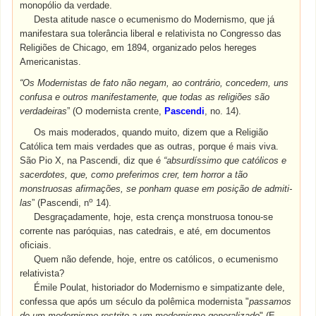
monopólio da verdade.
Desta atitude nasce o ecumenismo do Modernismo, que já
manifestara sua tolerância liberal e relativista no Congresso das
Religiões de Chicago, em 1894, organizado pelos hereges
Americanistas.
“Os Modernistas de fato não negam, ao contrário, concedem, uns
confusa e outros manifestamente, que todas as religiões são
verdadeiras
” (O modernista crente,
Pascendi
, no. 14).
Os mais moderados, quando muito, dizem que a Religião
Católica tem mais verdades que as outras, porque é mais viva.
São Pio X, na Pascendi, diz que é
“absurdíssimo que católicos e
sacerdotes, que, como preferimos crer, tem horror a tão
monstruosas afirmações, se ponham quase em posição de admiti-
o
las
” (Pascendi, n
14).
Desgraçadamente, hoje, esta crença monstruosa tonou-se
corrente nas paróquias, nas catedrais, e até, em documentos
oficiais.
Quem não defende, hoje, entre os católicos, o ecumenismo
relativista?
Émile Poulat, historiador do Modernismo e simpatizante dele,
confessa que após um século da polêmica modernista "
passamos
de um modernismo restrito a um modernismo generalizado
" (E.