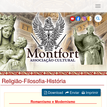
Toggl
naviga
Buscar
Religião-Filosofia-História
Download
Enviar
Imprimir
Romantismo e Modernismo