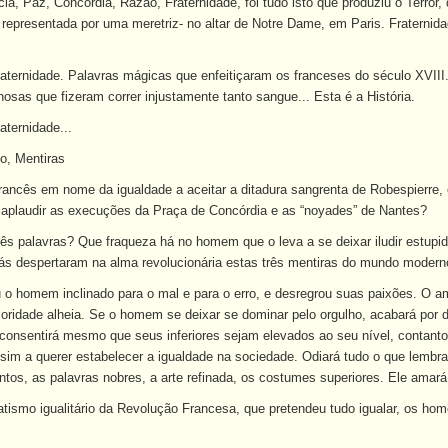
, Paz, Concórdia, Razão, Fraternidade, foi tudo isto que produziu o Terror, q
representada por uma meretriz- no altar de Notre Dame, em Paris. Fraternidad
raternidade. Palavras mágicas que enfeitiçaram os franceses do século XVIII.
osas que fizeram correr injustamente tanto sangue... Esta é a História.
aternidade...
io, Mentiras
ancês em nome da igualdade a aceitar a ditadura sangrenta de Robespierre, 
a aplaudir as execuções da Praça de Concórdia e as “noyades” de Nantes?
s palavras? Que fraqueza há no homem que o leva a se deixar iludir estupid
ás despertaram na alma revolucionária estas três mentiras do mundo modern
u o homem inclinado para o mal e para o erro, e desregrou suas paixões. O
ioridade alheia. Se o homem se deixar se dominar pelo orgulho, acabará por d
 e consentirá mesmo que seus inferiores sejam elevados ao seu nível, conta
sim a querer estabelecer a igualdade na sociedade. Odiará tudo o que lembra 
ntos, as palavras nobres, a arte refinada, os costumes superiores. Ele am
atismo igualitário da Revolução Francesa, que pretendeu tudo igualar, os home