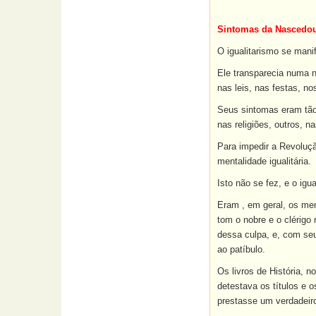
Sintomas da Nascedour
O igualitarismo se mani
Ele transparecia numa 
nas leis, nas festas, n
Seus sintomas eram tão 
nas religiões, outros, n
Para impedir a Revoluçã
mentalidade igualitária.
Isto não se fez, e o ig
Eram , em geral, os mem
tom o nobre e o clérigo
dessa culpa, e, com seu
ao patíbulo.
Os livros de História, n
detestava os títulos e 
prestasse um verdadeiro