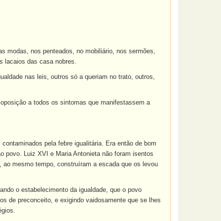
as modas, nos penteados, no mobiliário, nos sermões,
os lacaios das casa nobres.
ldade nas leis, outros só a queriam no trato, outros,
er oposição a todos os sintomas que manifestassem a
 contaminados pela febre igualitária. Era então de bom
ao povo. Luiz XVI e Maria Antonieta não foram isentos
l e, ao mesmo tempo, construíram a escada que os levou
pirando o estabelecimento da igualdade, que o povo
ios de preconceito, e exigindo vaidosamente que se lhes
égios.