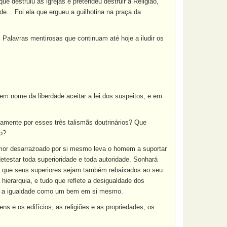
ue destruiu as igrejas e pretendeu destruir a Religião,
e... Foi ela que ergueu a guilhotina na praça da
 Palavras mentirosas que continuam até hoje a iludir os
em nome da liberdade aceitar a lei dos suspeitos, e em
amente por esses três talismãs doutrinários? Que
o?
 amor desarrazoado por si mesmo leva o homem a suportar
etestar toda superioridade e toda autoridade. Sonhará
nto que seus superiores sejam também rebaixados ao seu
hierarquia, e tudo que reflete a desigualdade dos
ará a igualdade como um bem em si mesmo.
ns e os edifícios, as religiões e as propriedades, os