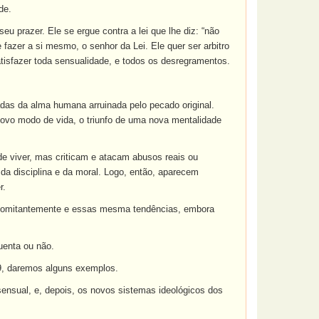
de.
u prazer. Ele se ergue contra a lei que lhe diz: “não
 fazer a si mesmo, o senhor da Lei. Ele quer ser arbitro
atisfazer toda sensualidade, e todos os desregramentos.
das da alma humana arruinada pelo pecado original.
ovo modo de vida, o triunfo de uma nova mentalidade
de viver, mas criticam e atacam abusos reais ou
da disciplina e da moral. Logo, então, aparecem
r.
oncomitantemente e essas mesma tendências, embora
uenta ou não.
9, daremos alguns exemplos.
ensual, e, depois, os novos sistemas ideológicos dos