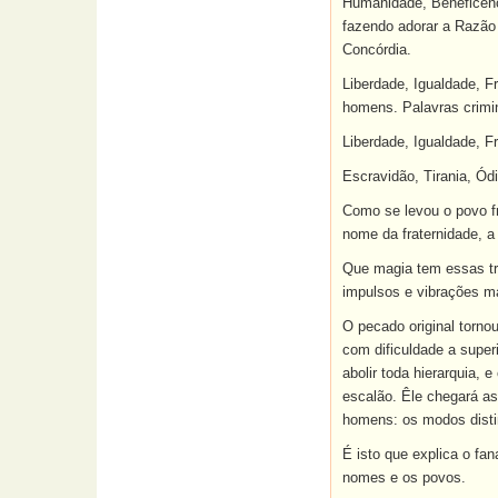
Humanidade, Beneficência
fazendo adorar a Razão 
Concórdia.
Liberdade, Igualdade, F
homens. Palavras crimin
Liberdade, Igualdade, Fr
Escravidão, Tirania, Ód
Como se levou o povo fr
nome da fraternidade, 
Que magia tem essas trê
impulsos e vibrações m
O pecado original torno
com dificuldade a super
abolir toda hierarquia,
escalão. Êle chegará as
homens: os modos disti
É isto que explica o fan
nomes e os povos.