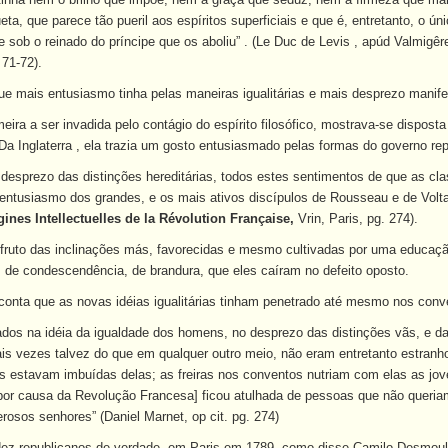
ueta, que parece tão pueril aos espíritos superficiais e que é, entretanto, o
 sob o reinado do príncipe que os aboliu” . (Le Duc de Levis , apúd Valmigêr
 71-72).
ue mais entusiasmo tinha pelas maneiras igualitárias e mais desprezo manifest
eira a ser invadida pelo contágio do espírito filosófico, mostrava-se dispost
 Da Inglaterra , ela trazia um gosto entusiasmado pelas formas do governo rep
 desprezo das distinções hereditárias, todos estes sentimentos de que as cla
o entusiasmo dos grandes, e os mais ativos discípulos de Rousseau e de Volta
gines Intellectuelles de la Révolution Française,
Vrin, Paris, pg. 274).
o fruto das inclinações más, favorecidas e mesmo cultivadas por uma educaçã
, de condescendência, de brandura, que eles caíram no defeito oposto.
nta que as novas idéias igualitárias tinham penetrado até mesmo nos conv
os na idéia da igualdade dos homens, no desprezo das distinções vãs, e da o
ais vezes talvez do que em qualquer outro meio, não eram entretanto estra
s estavam imbuídas delas; as freiras nos conventos nutriam com elas as jov
or causa da Revolução Francesa] ficou atulhada de pessoas que não queria
rosos senhores” (Daniel Marnet, op cit. pg. 274)
z republicanos de verdade, em Paris em 1789, como disse Camilo Desmoulin