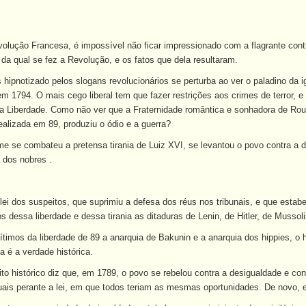
lução Francesa, é impossível não ficar impressionado com a flagrante contra
da qual se fez a Revolução, e os fatos que dela resultaram.
 hipnotizado pelos slogans revolucionários se perturba ao ver o paladino da i
 1794. O mais cego liberal tem que fazer restrições aos crimes de terror, e f
 da Liberdade. Como não ver que a Fraternidade romântica e sonhadora de Rou
ealizada em 89, produziu o ódio e a guerra?
 se combateu a pretensa tirania de Luiz XVI, se levantou o povo contra a disc
a dos nobres .
 lei dos suspeitos, que suprimiu a defesa dos réus nos tribunais, e que estabe
 dessa liberdade e dessa tirania as ditaduras de Lenin, de Hitler, de Mussolin
gítimos da liberdade de 89 a anarquia de Bakunin e a anarquia dos hippies, 
a é a verdade histórica.
to histórico diz que, em 1789, o povo se rebelou contra a desigualdade e cont
ais perante a lei, em que todos teriam as mesmas oportunidades. De novo, e