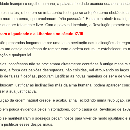
ldade lisonjeia o orgulho humano, a palavra liberdade acaricia sua sensualida
es ilícitos, o homem se irrita contra tudo que se antepõe como obstáculo a se
o muro e a cerca, que proclamam: “não passarás”. Ele aspira abolir toda lei, e
Ele quer ser totalmente livre. Com a palavra Liberdade, a Revolução promete s
para a Igualdade e a Liberdade no século XVIII
são preparadas longamente por uma lenta aceitação das inclinações desregra
lam um desejo inconfesso de romper com a ordem natural, e estabelecer um n
ação e qualquer lei.
ejos inconfessos não se proclamam diretamente contrárias à antiga maneira 
uco, a força das paixões desregradas, não coibidas, vai afrouxando os laços 
 de falsas filosofias, procuram justificar as novas maneiras de ser e de vive
ue buscam justificar as inclinações más da alma humana, podem aparecer c
r a sua justificativa.
ição da ordem natural cresce, e acaba, afinal, eclodindo numa revolução, cr
o em pouca evidência pelos historiadores, como causa da Revolução de 178
 se manifestaram o sdesejos pecaminosos para viver de modo igualitário e s
am justificar esses desjos maus.