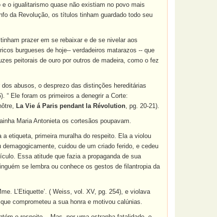
 e o igualitarismo quase não existiam no povo mais
unfo da Revolução, os títulos tinham guardado todo seu
inham prazer em se rebaixar e de se nivelar aos
 ricos burgueses de hoje-- verdadeiros matarazos -- que
uzes peitorais de ouro por outros de madeira, como o fez
 dos abusos, o desprezo das distinções hereditárias
6). “ Ele foram os primeiros a denegrir a Corte:
nôtre,
La Vie á Paris pendant la Révolution
, pg. 20-21).
 Rainha Maria Antonieta os cortesãos poupavam.
 a etiqueta, primeira muralha do respeito. Ela a violou
 ou demagogicamente, cuidou de um criado ferido, e cedeu
veículo. Essa atitude que fazia a propaganda de sua
inguém se lembra ou conhece os gestos de filantropia da
e. L’Etiquette’. ( Weiss, vol. XV, pg. 254), e violava
o que comprometeu a sua honra e motivou calúnias.
tém o respeito... Mas, por uma estranha fatalidade, o