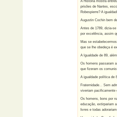
A História mostra entre
prisões de Nantes, esc
Robespierre? A igualdade
Augustin Cochin bem dem
Antes de 1789, dizia-se
por excelência, assim
Mas se estabelecermos 
que se lhe obedeça é exi
A Igualdade de 89, além 
Os homens passaram a se
que fizeram os comunis
A igualdade política de 
Fraternidade... Sem ad
viveriam pacificamente 
Os homens, bons por nat
educação, extirpariam a
livres e todas adorariam