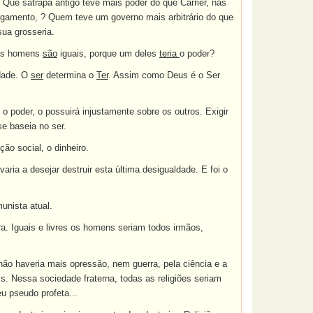
. Que sátrapa antigo teve mais poder do que Carrier, nas
lgamento, ? Quem teve um governo mais arbitrário do que
sua grosseria.
e os homens
são
iguais, porque um deles
teria
o poder?
dade. O
ser
determina o
Ter
. Assim como Deus é o Ser
o poder, o possuirá injustamente sobre os outros. Exigir
se baseia no ser.
ção social, o dinheiro.
ria a desejar destruir esta última desigualdade. E foi o
munista atual.
a. Iguais e livres os homens seriam todos irmãos,
não haveria mais opressão, nem guerra, pela ciência e a
s. Nessa sociedade fraterna, todas as religiões seriam
eu pseudo profeta...