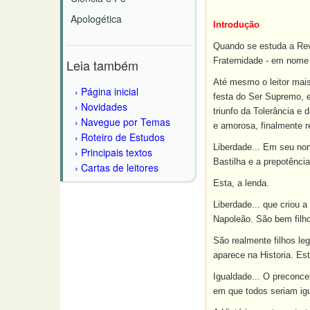
Apologética
Introdução
Quando se estuda a Revo
Fraternidade - em nome 
Leia também
Até mesmo o leitor mais
Página inicial
festa do Ser Supremo, em
Novidades
triunfo da Tolerância e
Navegue por Temas
e amorosa, finalmente r
Roteiro de Estudos
Liberdade... Em seu nome
Principais textos
Bastilha e a prepotênci
Cartas de leitores
Esta, a lenda.
Liberdade... que criou a
Napoleão. São bem filhos
São realmente filhos le
aparece na Historia. Est
Igualdade... O preconcei
em que todos seriam igu