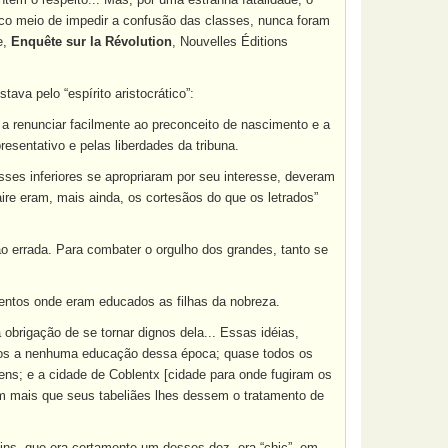
 único meio de impedir a confusão das classes, nunca foram
e,
Enquête sur la Révolution
, Nouvelles Éditions
ava pelo “espírito aristocrático”:
a a renunciar facilmente ao preconceito de nascimento e a
resentativo e pelas liberdades da tribuna.
sses inferiores se apropriaram por seu interesse, deveram
ire eram, mais ainda, os cortesãos do que os letrados”
o errada. Para combater o orgulho dos grandes, tanto se
entos onde eram educados as filhas da nobreza.
brigação de se tornar dignos dela... Essas idéias,
nhos a nenhuma educação dessa época; quase todos os
ens; e a cidade de Coblentx [cidade para onde fugiram os
m mais que seus tabeliães lhes dessem o tratamento de
s, que era certamente um desses dez, era “chic”, em