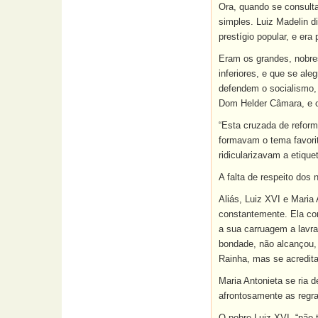
Ora, quando se consulta
simples. Luiz Madelin d
prestígio popular, e era
Eram os grandes, nobres
inferiores, e que se al
defendem o socialismo, 
Dom Helder Câmara, e o
“Esta cruzada de reform
formavam o tema favorit
ridicularizavam a etiq
A falta de respeito dos
Aliás, Luiz XVI e Maria 
constantemente. Ela cor
a sua carruagem a lavrad
bondade, não alcançou, 
Rainha, mas se acredit
Maria Antonieta se ria d
afrontosamente as regra
O pobre Luiz XVI, “não 