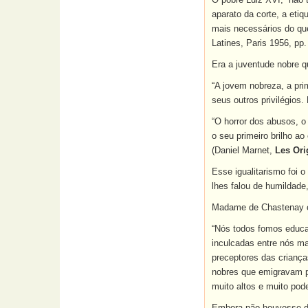
aparato da corte, a etiq
mais necessários do que
Latines, Paris 1956, pp.
Era a juventude nobre q
“A jovem nobreza, a prim
seus outros privilégios.
“O horror dos abusos, o
o seu primeiro brilho a
(Daniel Marnet,
Les Ori
Esse igualitarismo foi 
lhes falou de humildade
Madame de Chastenay co
“Nós todos fomos educad
inculcadas entre nós m
preceptores das criança
nobres que emigravam p
muito altos e muito pode
Embora não houvesse de