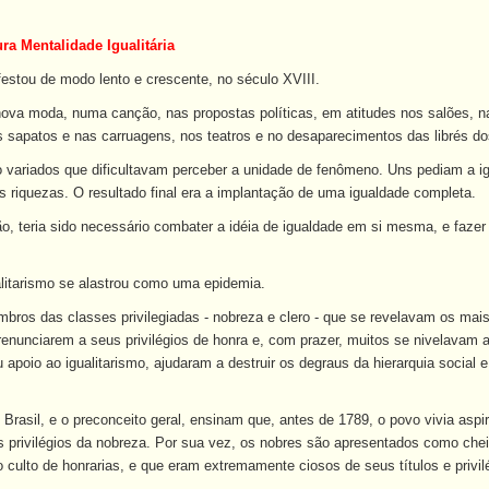
a Mentalidade Igualitária
festou de modo lento e crescente, no século XVIII.
nova moda, numa canção, nas propostas políticas, em atitudes nos salões, n
os sapatos e nas carruagens, nos teatros e no desaparecimentos das librés d
variados que dificultavam perceber a unidade de fenômeno. Uns pediam a igua
as riquezas. O resultado final era a implantação de uma igualdade completa.
o, teria sido necessário combater a idéia de igualdade em si mesma, e faz
ualitarismo se alastrou como uma epidemia.
bros das classes privilegiadas - nobreza e clero - que se revelavam os mais
 renunciarem a seus privilégios de honra e, com prazer, muitos se nivelavam 
 apoio ao igualitarismo, ajudaram a destruir os degraus da hierarquia socia
o Brasil, e o preconceito geral, ensinam que, antes de 1789, o povo vivia as
os privilégios da nobreza. Por sua vez, os nobres são apresentados como che
 culto de honrarias, e que eram extremamente ciosos de seus títulos e privil