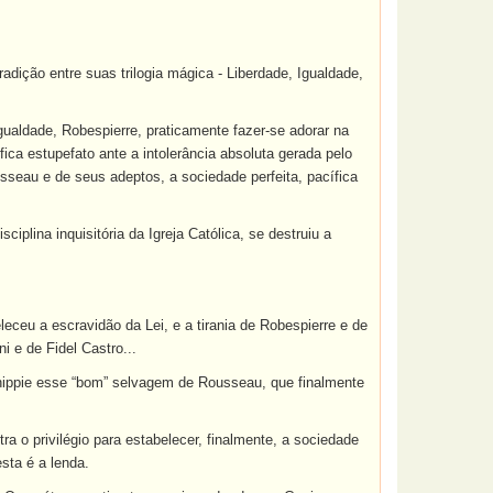
dição entre suas trilogia mágica - Liberdade, Igualdade,
gualdade, Robespierre, praticamente fazer-se adorar na
ica estupefato ante a intolerância absoluta gerada pelo
sseau e de seus adeptos, a sociedade perfeita, pacífica
iplina inquisitória da Igreja Católica, se destruiu a
leceu a escravidão da Lei, e a tirania de Robespierre e de
i e de Fidel Castro...
o hippie esse “bom” selvagem de Rousseau, que finalmente
ra o privilégio para estabelecer, finalmente, a sociedade
sta é a lenda.