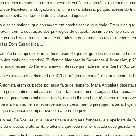
m os documentos se tem a surpresa de verificar o contrário: o democratismo
iz que Napoleão foi obrigado a criar uma nova nobreza, porque, apesar do tri
 preciso aviltá-los fazendo de lavadeiras, duquesas.
 e eclesiásticos, que sonhavam em estabelecer a igualdade. Eram eles que t
egravam com a destruição dos privilégios de etiqueta, assim como hoje são os
e certos bispos renunciam a seus títulos, aos paramentos ricos, e trocam cr
 faz Dom Casaldáliga ...
as não tinha apóstolos mais fervorosos do que os grandes senhores; o horror
o dos mais privilegiados” (Buffenoir,
Madame la Comtesse d’Houdelot
, p.7
ueta, escarneciam do Rei e difamavam desavergonhadamente a Rainha” (G. Le
 nobres levava-os a chamar Luiz XVI de o “ grande porco”, e nem a honra da
Antonieta eram culpados por essa falta de respeito. Maria Antonieta detestava
ria pelos jardins, cantava e ria alto. Ela mesma, numa caçada, filantrópica
ores para levar o pai deles, ferido, quando lhe era bem fácil arranjar outro 
para a Rainha, nem a recompensa dos céus, nem o prestígio na terra: hoje n
a que ela pouco se importava com a fome do povo.
e Mme. De Noailles, que lhe ensinava a etiqueta francesa, e a apelidara de “Mm
s da etiqueta, e até as da prudência que toda mulher casada deve guardar, 
tinha nem o brilho que impõe, nem a graça que seduz, nem a firmeza que man