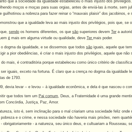
tanto que a sociedade da igualdade estabeleceu o mais injusto dos privilégios
olhendo moços e moças para suas orgias, antes de enviá-las à morte, sem ju
 guilhotinou a nobreza para fazer reinar o “mauvais plaisir” dos jacobinos, e 
onstrou que a igualdade leva ao mais injusto dos privilégios, pois que, s
 que,
sendo
os homens diferentes, os que
são
superiores devem
Ter
a autori
 quem
é
mais em alguma virtude ou qualidade, deve
Ter
mais poder.
o dogma da igualdade, e se dissermos que todos
são
iguais, aquele que tem 
gir a pior obediências, é criar o mais injusto dos privilégios, aquele que não 
do mais, é contraditória porque estabeleceu como único critério de classifica
r iguais, exceto na fortuna. É claro que a crença no dogma da igualdade leva
tas de 1793.
89, devia levar -- e levou -- à igualdade econômica, e dela é que nasceu o co
mitir que todos tem um
Pai comum
, Deus, a Fraternidade é uma grande mentir
em Concórdia, Justiça, Paz, Amor.
ureza, isto é, sem inclinação para o mal criariam uma sociedade feliz onde 
 pobreza e o crime, e nessa sociedade não haveria mais prisões, nem quartéi
 - obrigatoriamente - a natureza, seu único deus, e cultuariam a Rousseau, s