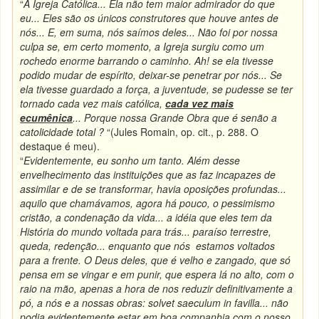
“
A Igreja Católica... Ela não tem maior admirador do que
eu... Eles são os únicos construtores que houve antes de
nós... E, em suma, nós saímos deles... Não foi por nossa
culpa se, em certo momento, a Igreja surgiu como um
rochedo enorme barrando o caminho. Ah! se ela tivesse
podido mudar de espírito, deixar-se penetrar por nós... Se
ela tivesse guardado a força, a juventude, se pudesse se ter
tornado cada vez mais católica,
cada vez mais
ecumênica
... Porque nossa Grande Obra que é senão a
catolicidade total ?
“(Jules Romain, op. cit., p. 288. O
destaque é meu).
“
Evidentemente, eu sonho um tanto. Além desse
envelhecimento das instituições que as faz incapazes de
assimilar e de se transformar, havia oposições profundas...
aquilo que chamávamos, agora há pouco, o pessimismo
cristão, a condenação da vida... a idéia que eles tem da
História do mundo voltada para trás... paraíso terrestre,
queda, redenção... enquanto que nós estamos voltados
para a frente. O Deus deles, que é velho e zangado, que só
pensa em se vingar e em punir, que espera lá no alto, com o
raio na mão, apenas a hora de nos reduzir definitivamente a
pó, a nós e a nossas obras: solvet saeculum in favilla... não
podia evidentemente estar em boa companhia com o nosso