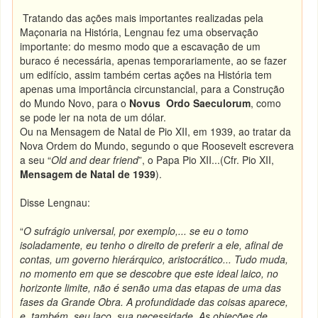
Tratando das ações mais importantes realizadas pela
Maçonaria na História, Lengnau fez uma observação
importante: do mesmo modo que a escavação de um
buraco é necessária, apenas temporariamente, ao se fazer
um edifício, assim também certas ações na História tem
apenas uma importância circunstancial, para a Construção
do Mundo Novo, para o
Novus Ordo Saeculorum
, como
se pode ler na nota de um dólar.
Ou na Mensagem de Natal de Pio XII, em 1939, ao tratar da
Nova Ordem do Mundo, segundo o que Roosevelt escrevera
a seu “
Old and dear friend
”, o Papa Pio XII...(Cfr. Pio XII,
Mensagem de Natal de 1939
).
Disse Lengnau:
“
O sufrágio universal, por exemplo,... se eu o tomo
isoladamente, eu tenho o direito de preferir a ele, afinal de
contas, um governo hierárquico, aristocrático... Tudo muda,
no momento em que se descobre que este ideal laico, no
horizonte limite, não é senão uma das etapas de uma das
fases da Grande Obra. A profundidade das coisas aparece,
e, também, seu laço, sua necessidade. As objeções de