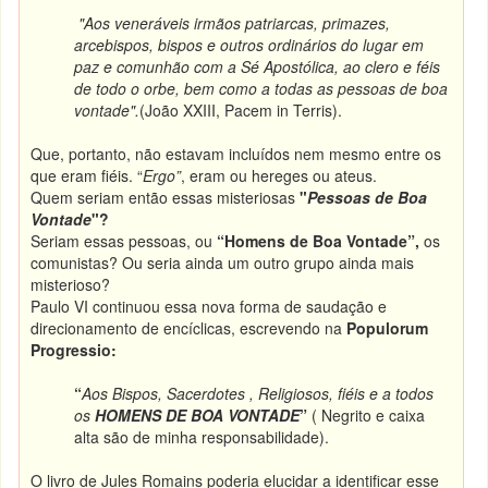
"Aos veneráveis irmãos patriarcas, primazes,
arcebispos, bispos e outros ordinários do lugar em
paz e comunhão com a Sé Apostólica, ao clero e féis
de todo o orbe, bem como a todas as pessoas de boa
vontade".
(João XXIII, Pacem in Terris).
Que, portanto, não estavam incluídos nem mesmo entre os
que eram fiéis. “
Ergo”
, eram ou hereges ou ateus.
Quem seriam então essas misteriosas
"
Pessoas de Boa
Vontade
"?
Seriam essas pessoas, ou
“Homens de Boa Vontade”,
os
comunistas? Ou seria ainda um outro grupo ainda mais
misterioso?
Paulo VI continuou essa nova forma de saudação e
direcionamento de encíclicas, escrevendo na
Populorum
Progressio:
“
Aos Bispos, Sacerdotes , Religiosos, fiéis e a todos
os
HOMENS DE BOA VONTADE
”
( Negrito e caixa
alta são de minha responsabilidade).
O livro de Jules Romains poderia elucidar a identificar esse