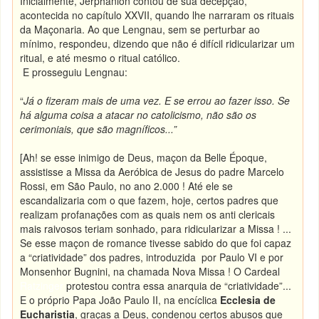
Inicialmente, Jerphanion contou de sua decepção,
acontecida no capítulo XXVII, quando lhe narraram os rituais
da Maçonaria. Ao que Lengnau, sem se perturbar ao
mínimo, respondeu, dizendo que não é difícil ridicularizar um
ritual, e até mesmo o ritual católico.
E prosseguiu Lengnau:
“
Já o fizeram mais de uma vez. E se errou ao fazer isso. Se
há alguma coisa a atacar no catolicismo, não são os
cerimoniais, que são magníficos...”
[Ah! se esse inimigo de Deus, maçon da Belle Époque,
assistisse a Missa da Aeróbica de Jesus do padre Marcelo
Rossi, em São Paulo, no ano 2.000 ! Até ele se
escandalizaria com o que fazem, hoje, certos padres que
realizam profanações com as quais nem os anti clericais
mais raivosos teriam sonhado, para ridicularizar a Missa ! ...
Se esse maçon de romance tivesse sabido do que foi capaz
a “criatividade” dos padres, introduzida por Paulo VI e por
Monsenhor Bugnini, na chamada Nova Missa ! O Cardeal
Ratzinger
protestou contra essa anarquia de “criatividade”...
E o próprio Papa João Paulo II, na encíclica
Ecclesia de
Eucharistia
, graças a Deus, condenou certos abusos que