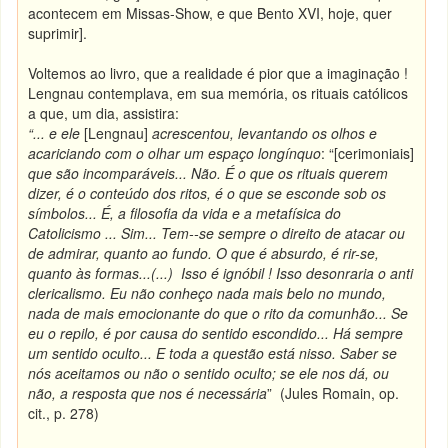
acontecem em Missas-Show, e que Bento XVI, hoje, quer
suprimir].
Voltemos ao livro, que a realidade é pior que a imaginação !
Lengnau contemplava, em sua memória, os rituais católicos
a que, um dia, assistira:
“... e ele
[Lengnau]
acrescentou, levantando os olhos e
acariciando com o olhar um espaço longínquo
: “[cerimoniais]
que são incomparáveis... Não. É o que os rituais querem
dizer, é o conteúdo dos ritos, é o que se esconde sob os
símbolos... É, a filosofia da vida e a metafísica do
Catolicismo ... Sim... Tem--se sempre o direito de atacar ou
de admirar, quanto ao fundo. O que é absurdo, é rir-se,
quanto às formas...(...) Isso é ignóbil ! Isso desonraria o anti
clericalismo. Eu não conheço nada mais belo no mundo,
nada de mais emocionante do que o rito da comunhão... Se
eu o repilo, é por causa do sentido escondido... Há sempre
um sentido oculto... E toda a questão está nisso. Saber se
nós aceitamos ou não o sentido oculto; se ele nos dá, ou
não, a resposta que nos é necessária
” (Jules Romain, op.
cit., p. 278)