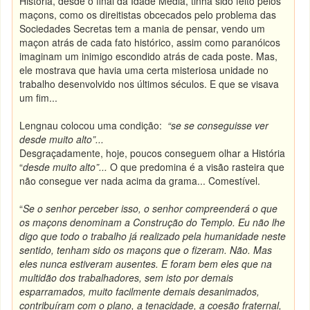
História, desde o final da Idade Média, tinha sido feito pelos
maçons, como os direitistas obcecados pelo problema das
Sociedades Secretas tem a mania de pensar, vendo um
maçon atrás de cada fato histórico, assim como paranóicos
imaginam um inimigo escondido atrás de cada poste. Mas,
ele mostrava que havia uma certa misteriosa unidade no
trabalho desenvolvido nos últimos séculos. E que se visava
um fim...
Lengnau colocou uma condição:
“se se conseguisse ver
desde muito alto”...
Desgraçadamente, hoje, poucos conseguem olhar a História
“
desde muito alto”...
O que predomina é a visão rasteira que
não consegue ver nada acima da grama... Comestível.
“
Se o senhor perceber isso, o senhor compreenderá o que
os maçons denominam a Construção do Templo. Eu não lhe
digo que todo o trabalho já realizado pela humanidade neste
sentido, tenham sido os maçons que o fizeram. Não. Mas
eles nunca estiveram ausentes. E foram bem eles que na
multidão dos trabalhadores, sem isto por demais
esparramados, muito facilmente demais desanimados,
contribuíram com o plano, a tenacidade, a coesão fraternal,