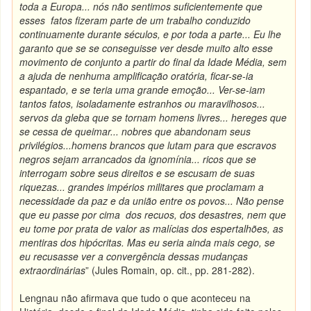
toda a Europa... nós não sentimos suficientemente que
esses fatos fizeram parte de um trabalho conduzido
continuamente durante séculos, e por toda a parte... Eu lhe
garanto que se se conseguisse ver desde muito alto esse
movimento de conjunto a partir do final da Idade Média, sem
a ajuda de nenhuma amplificação oratória, ficar-se-ia
espantado, e se teria uma grande emoção... Ver-se-iam
tantos fatos, isoladamente estranhos ou maravilhosos...
servos da gleba que se tornam homens livres... hereges que
se cessa de queimar... nobres que abandonam seus
privilégios...homens brancos que lutam para que escravos
negros sejam arrancados da ignomínia... ricos que se
interrogam sobre seus direitos e se escusam de suas
riquezas... grandes impérios militares que proclamam a
necessidade da paz e da união entre os povos... Não pense
que eu passe por cima dos recuos, dos desastres, nem que
eu tome por prata de valor as malícias dos espertalhões, as
mentiras dos hipócritas. Mas eu seria ainda mais cego, se
eu recusasse ver a convergência dessas mudanças
extraordinárias
” (Jules Romain, op. cit., pp. 281-282).
Lengnau não afirmava que tudo o que aconteceu na