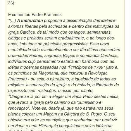
36).
E comentou Padre Krammer:
“(...) A
Instruction
propunha a disseminação das idéias e
axiomas liberais pela sociedade e dentro das instituições da
Igreja Católica, de tal modo que os leigos, seminaristas,
clérigos e prelados seriam gradualmente, e ao longo dos
anos, imbuídos de princípios progressistas. Essa nova
mentalidade viria eventualmente a ser tão difusa que seriam
ordenados Padres, sagrados Bispos e nomeados Cardeais,
indivíduos cujo pensamento estaria em harmonia com as
idéias modernas baseadas nos "Princípios de 1789" (isto é,
os princípios da Maçonaria, que inspirou a Revolução
Francesa) - ou seja: o pluralismo, a igualdade de todas as
religiões, a separação da Igreja e do Estado, a liberdade de
expressão sem restrições, e assim por diante.
“Chegar-se-ia por fim a eleger um Papa vindo destes meios,
que levaria a Igreja pelo caminho da "iluminismo e
renovação". Note-se, desde já, que não estava nos seus
planos colocar um Maçom na Cátedra de S. Pedro. O seu
objetivo era criar as condições que acabariam por produzir
um Papa e uma Hierarquia conquistados pelas idéias do