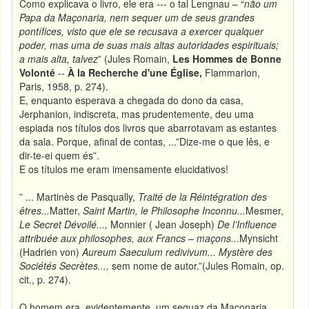
Como explicava o livro, ele era --- o tal Lengnau – “
não um
Papa da Maçonaria, nem sequer um de seus grandes
pontífices, visto que ele se recusava a exercer qualquer
poder, mas uma de suas mais altas autoridades espirituais;
a mais alta, talvez
” (Jules Romain,
Les Hommes de Bonne
Volonté
--
À la Recherche d'une Église,
Flammarion,
Paris, 1958, p. 274).
E, enquanto esperava a chegada do dono da casa,
Jerphanion, indiscreta, mas prudentemente, deu uma
espiada nos títulos dos livros que abarrotavam as estantes
da sala. Porque, afinal de contas, ...”Dize-me o que lês, e
dir-te-ei quem és”.
E os títulos me eram imensamente elucidativos!
” ... Martinès de Pasqually,
Traité de la Réintégration des
êtres...
Matter,
Saint Martin, le Philosophe Inconnu...
Mesmer,
Le Secret Dévoilé...,
Monnier ( Jean Joseph)
De l’Influence
attribuée aux philosophes, aux Francs – maçons..
.Mynsicht
(Hadrien von)
Aureum Saeculum redivivum... Mystère des
Sociétés Secrètes...,
sem nome de autor.”(Jules Romain, op.
cit., p. 274).
O homem era, evidentemente, um sequaz da Maçonaria