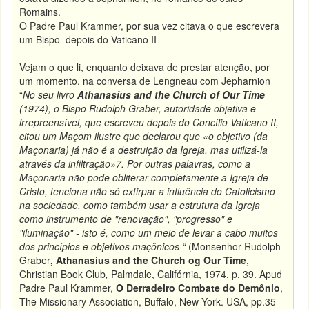
Romains.
O Padre Paul Krammer, por sua vez citava o que escrevera
um Bispo depois do Vaticano II
Vejam o que li, enquanto deixava de prestar atenção, por
um momento, na conversa de Lengneau com Jepharnion
“
No seu livro
Athanasius and the Church of Our Time
(1974), o Bispo Rudolph Graber, autoridade objetiva e
irrepreensível, que escreveu depois do Concílio Vaticano II,
citou um Maçom ilustre que declarou que «o objetivo (da
Maçonaria) já não é a destruição da Igreja, mas utilizá-la
através da infiltração»7. Por outras palavras, como a
Maçonaria não pode obliterar completamente a Igreja de
Cristo, tenciona não só extirpar a influência do Catolicismo
na sociedade, como também usar a estrutura da Igreja
como instrumento de "renovação", "progresso" e
"iluminação" - isto é, como um meio de levar a cabo muitos
dos princípios e objetivos maçônicos “
(Monsenhor Rudolph
Graber
, Athanasius and the Church og Our Time
,
Christian Book Club
,
Palmdale, Califórnia, 1974, p. 39. Apud
Padre Paul Krammer,
O Derradeiro Combate do Demônio
,
The Missionary Association, Buffalo, New York. USA, pp.35-