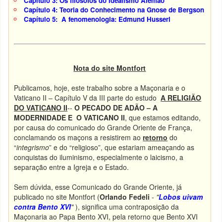
Capítulo 3: Os filósofos do Idealismo Alemão
Capítulo 4: Teoria do Conhecimento na Gnose de Bergson
Capítulo 5: A fenomenologia: Edmund Husserl
Nota do site Montfort
Publicamos, hoje, este trabalho sobre a Maçonaria e o
Vaticano II – Capítulo V da III parte do estudo
A RELIGIÃO
DO VATICANO II
--
O PECADO DE ADÃO – A
MODERNIDADE E O VATICANO II
, que estamos editando,
por causa do comunicado do Grande Oriente de França,
conclamando os maçons a resistirem ao
retorno
do
“
integrismo
” e do “religioso”, que estariam ameaçando as
conquistas do iluminismo, especialmente o laicismo, a
separação entre a Igreja e o Estado.
Sem dúvida, esse Comunicado do Grande Oriente, já
publicado no site Montfort (
Orlando Fedeli
-
"
Lobos uivam
contra Bento XVI
"
), significa uma contraposição da
Maçonaria ao Papa Bento XVI, pela retorno que Bento XVI