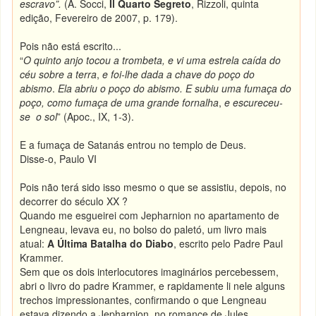
escravo
”.
(A. Socci,
Il Quarto Segreto
, Rizzoli, quinta
edição, Fevereiro de 2007, p. 179).
Pois não está escrito...
“
O quinto anjo tocou a trombeta, e vi uma estrela caída do
céu sobre a terra
,
e foi-lhe dada a chave do poço do
abismo
.
Ela abriu o poço do abismo. E subiu uma fumaça do
poço, como fumaça de uma grande fornalha
,
e escureceu-
se o sol
” (Apoc., IX, 1-3).
E a fumaça de Satanás entrou no templo de Deus.
Disse-o, Paulo VI
Pois não terá sido isso mesmo o que se assistiu, depois, no
decorrer do século XX ?
Quando me esgueirei com Jepharnion no apartamento de
Lengneau, levava eu, no bolso do paletó, um livro mais
atual:
A Última Batalha do Diabo
, escrito pelo Padre Paul
Krammer.
Sem que os dois interlocutores imaginários percebessem,
abri o livro do padre Krammer, e rapidamente li nele alguns
trechos impressionantes, confirmando o que Lengneau
estava dizendo a Jepharnion, no romance de Jules