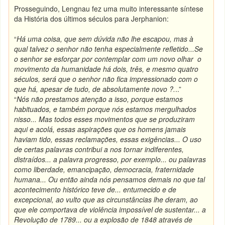
Prosseguindo, Lengnau fez uma muito interessante síntese
da História dos últimos séculos para Jerphanion:
“
Há uma coisa, que sem dúvida não lhe escapou, mas à
qual talvez o senhor não tenha especialmente refletido...Se
o senhor se esforçar por contemplar com um novo olhar o
movimento da humanidade há dois, três, e mesmo quatro
séculos, será que o senhor não fica impressionado com o
que há, apesar de tudo, de absolutamente novo ?.
..”
“
Nós não prestamos atenção a isso, porque estamos
habituados, e também porque nós estamos mergulhados
nisso... Mas todos esses movimentos que se produziram
aqui e acolá, essas aspirações que os homens jamais
haviam tido, essas reclamações, essas exigências... O uso
de certas palavras contribui a nos tornar indiferentes,
distraídos... a palavra progresso, por exemplo... ou palavras
como liberdade, emancipação, democracia, fraternidade
humana... Ou então ainda nós pensamos demais no que tal
acontecimento histórico teve de... entumecido e de
excepcional, ao vulto que as circunstâncias lhe deram, ao
que ele comportava de violência impossível de sustentar... a
Revolução de 1789... ou a explosão de 1848 através de