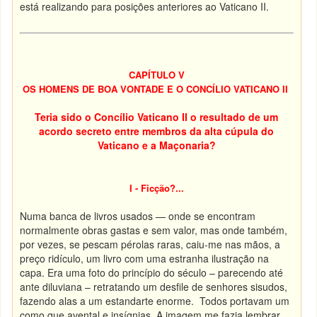
está realizando para posições anteriores ao Vaticano II.
CAPÍTULO V
OS HOMENS DE BOA VONTADE E O CONCÍLIO VATICANO II
Teria sido o Concílio Vaticano II o resultado de um
acordo secreto entre membros da alta cúpula do
Vaticano e a Maçonaria?
I - Ficção?...
Numa banca de livros usados — onde se encontram
normalmente obras gastas e sem valor, mas onde também,
por vezes, se pescam pérolas raras, caiu-me nas mãos, a
preço ridículo, um livro com uma estranha ilustração na
capa. Era uma foto do princípio do século – parecendo até
ante diluviana – retratando um desfile de senhores sisudos,
fazendo alas a um estandarte enorme. Todos portavam um
como que avental e insígnias. A imagem me fazia lembrar,