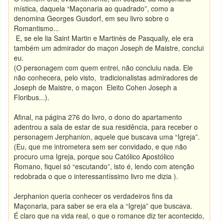
mística, daquela “Maçonaria ao quadrado”, como a
denomina Georges Gusdorf, em seu livro sobre o
Romantismo...
E, se ele lia Saint Martin e Martinès de Pasqually, ele era
também um admirador do maçon Joseph de Maistre, conclui
eu.
(O personagem com quem entrei, não concluiu nada. Ele
não conhecera, pelo visto, tradicionalistas admiradores de
Joseph de Maistre, o maçon Eleito Cohen Joseph a
Floribus...).
Afinal, na página 276 do livro, o dono do apartamento
adentrou a sala de estar de sua residência, para receber o
personagem Jerphanion, aquele que buscava uma “Igreja”.
(Eu, que me intrometera sem ser convidado, e que não
procuro uma Igreja, porque sou Católico Apostólico
Romano, fiquei só “escutando”, isto é, lendo com atenção
redobrada o que o interessantíssimo livro me dizia ).
Jerphanion queria conhecer os verdadeiros fins da
Maçonaria, para saber se era ela a “Igreja” que buscava.
É claro que na vida real, o que o romance diz ter acontecido,