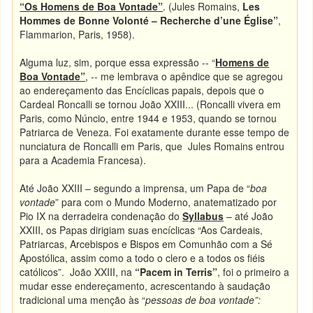
“Os Homens de Boa Vontade”
. (Jules Romains,
Les
Hommes de Bonne Volonté – Recherche d’une Église”
,
Flammarion, Paris, 1958).
Alguma luz, sim, porque essa expressão -- “
Homens de
Boa Vontade”
, -- me lembrava o apêndice que se agregou
ao endereçamento das Encíclicas papais, depois que o
Cardeal Roncalli se tornou João XXIII... (Roncalli vivera em
Paris, como Núncio, entre 1944 e 1953, quando se tornou
Patriarca de Veneza. Foi exatamente durante esse tempo de
nunciatura de Roncalli em Paris, que Jules Romains entrou
para a Academia Francesa).
Até João XXIII – segundo a imprensa, um Papa de “
boa
vontade
” para com o Mundo Moderno, anatematizado por
Pio IX na derradeira condenação do
Syllabus
– até João
XXIII, os Papas dirigiam suas encíclicas “Aos Cardeais,
Patriarcas, Arcebispos e Bispos em Comunhão com a Sé
Apostólica, assim como a todo o clero e a todos os fiéis
católicos”. João XXIII, na
“Pacem in Terris”
, foi o primeiro a
mudar esse endereçamento, acrescentando à saudação
tradicional uma menção às “
pessoas de boa vontade”: