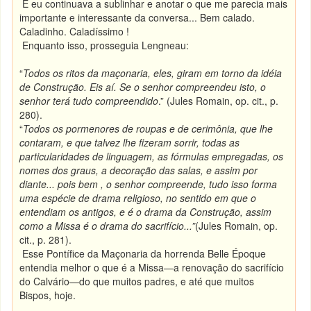
E eu continuava a sublinhar e anotar o que me parecia mais
importante e interessante da conversa... Bem calado.
Caladinho. Caladíssimo !
Enquanto isso, prosseguia Lengneau:
“
Todos os ritos da maçonaria, eles, giram em torno da idéia
de Construção. Eis aí. Se o senhor compreendeu isto, o
senhor terá tudo compreendido
.” (Jules Romain, op. cit., p.
280).
“
Todos os pormenores de roupas e de cerimônia, que lhe
contaram, e que talvez lhe fizeram sorrir, todas as
particularidades de linguagem, as fórmulas empregadas, os
nomes dos graus, a decoração das salas, e assim por
diante... pois bem , o senhor compreende, tudo isso forma
uma espécie de drama religioso, no sentido em que o
entendiam os antigos, e é o drama da Construção, assim
como a Missa é o drama do sacrifício...”
(Jules Romain, op.
cit., p. 281).
Esse Pontífice da Maçonaria da horrenda Belle Époque
entendia melhor o que é a Missa—a renovação do sacrifício
do Calvário—do que muitos padres, e até que muitos
Bispos, hoje.