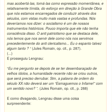
mas acobertá-las, tomá-las como expressão momentânea, e
relativamente tímida, do esforço em direção à Grande Obra
que nós estamos encarregados de conduzir através dos
séculos, com vistas muito mais vastas e profundas. Nós
deveríamos nos dizer: o socialismo é um de nossos
instrumentos históricos. Pouco importa que ele não tenha
consciência disso. O anti patriotismo que se destaca dele,
nós temos que nos servir dele como nós nos servimos
precedentemente do anti clericalismo... Eu o espanto talvez
algum tanto ? “
(Jules Romain, op. cit., p. 287).
(...)
E prosseguiu Lengnau:
“
Eu me pergunto se depois de se ter desembaraçado de
velhos ídolos, a humanidade recente não se criou outros,
que será preciso derrubar. Sim, a palavra de ordem do
século XX não deverá ser um “Esmaguemos o Infame!” com
um sentido novo? ”.
(Jules Romain, op. cit., p. 288)
E como divagando, Lengnau disse uma coisa
surpreendente: