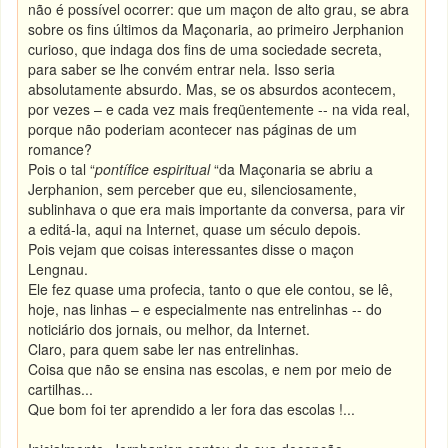
não é possível ocorrer: que um maçon de alto grau, se abra
sobre os fins últimos da Maçonaria, ao primeiro Jerphanion
curioso, que indaga dos fins de uma sociedade secreta,
para saber se lhe convém entrar nela. Isso seria
absolutamente absurdo. Mas, se os absurdos acontecem,
por vezes – e cada vez mais freqüentemente -- na vida real,
porque não poderiam acontecer nas páginas de um
romance?
Pois o tal “
pontífice espiritual
“da Maçonaria se abriu a
Jerphanion, sem perceber que eu, silenciosamente,
sublinhava o que era mais importante da conversa, para vir
a editá-la, aqui na Internet, quase um século depois.
Pois vejam que coisas interessantes disse o maçon
Lengnau.
Ele fez quase uma profecia, tanto o que ele contou, se lê,
hoje, nas linhas – e especialmente nas entrelinhas -- do
noticiário dos jornais, ou melhor, da Internet.
Claro, para quem sabe ler nas entrelinhas.
Coisa que não se ensina nas escolas, e nem por meio de
cartilhas...
Que bom foi ter aprendido a ler fora das escolas !...