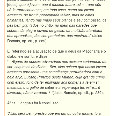
[deus],
que é jovem, que é mesmo futuro...sim... que nós
nô-lo representamos, em todo caso, como um jovem
arquiteto, de fronte preocupada talvez, mas de olhos
brilhantes, tendo nas mãos seus planos e seu compasso, os
pés bem plantados no chão, no meio das paredes que
sobem, da alegre nuvem de gesso, da multidão atarefada
dos aprendizes, dos companheiros, dos mestres...”
(Jules
Romain, op. cit., p. 289)
E, referindo-se à acusação de que o deus da Maçonaria é o
diabo, ele sorriu, e disse:
“...
Alguns de nossos adversários nos acusam seriamente de
ser sequazes do diabo... Sim, eles acham que nosso jovem
arquiteto apresenta uma semelhança perturbadora com o
belo anjo, Lúcifer, Príncipe deste Mundo, cujo grande crime,
com efeito, foi o de ter ensinado aos homens a fé em si
mesmos, o orgulho de saber e a esperança terrestre... ë
divertido, não é verdade ?
“
(Jules Romain, op. cit., p. 289).
Afinal, Lengnau foi à conclusão:
“Aliás, será bem preciso que em um ou outro momento a