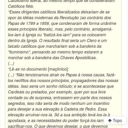
Catolicismo liberal, ao mesmo tempo que se consideravam
Católicos fiéis.
“Esses dirigentes católicos liberalizados deixariam de se
opor às idéias modernas da Revolução (ao contrário dos
Papas de 1789 a 1958, que condenaram de forma unânime
esses princípios liberais), mas, pelo contrário, amalgamá-
los-iam à Igreja ou "batizá-los-iam" para os colocarem
dentro da Igreja. O resultado final seria um Clero e um
laicato católicos que marchariam sob a bandeira da
"iluminismo", pensando ao mesmo tempo estarem a
marchar sob a bandeira das Chaves Apostólicas.
(...)
“Lê-se no documento
[maçônico]
:
(...) “Não tencionamos atrair os Papas à nossa causa, fazê-
los neófitos dos nossos princípios, propagadores das nossas
idéias. Isso seria um sonho ridículo; e se acontecesse que
Cardeais ou prelados, por exemplo, quer por sua livre
vontade ou de surpresa, entrassem em parte dos nossos
segredos, isso não seria de modo nenhum um incentivo
para desejar a sua elevação à Cadeira de Pedro. Essa
elevação arruinar-nos-ia. Só a sua ambição levá-los-ia à
apostasia, e as necessidades do poder forçá-los-iam a
Topo
sacrificar-nos. O que devemos desejar, o que devemos