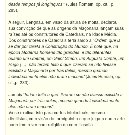
desde tempos já longínquos
.” (Jules Romain, op. cit., p.
283).
A seguir, Lengnau, em visão da altura de moita, declarou
sua convicção de que as origens da Maçonaria lançam suas
raízes até os construtores de Catedrais, na Idade Média.
Dos construtores de Catedrais teria saído a “
Ordem que ia
se dar por tarefa a Construção do Mundo. E note que, na
época Moderna homens tão grandes e tão diferentes
quanto um Goethe, um Saint Simon, um Augusto Comte, um
Hugo (...) não teriam feito o que fizeram se não tivesse
existido a Maçonaria por trás deles, mesmo quando
individualmente eles não eram maçons
.”(Jules Romain, op.
cit.,p. 283).
Jamais “
teriam feito o que fizeram se não tivesse existido a
Maçonaria por trás deles, mesmo quando individualmente
eles não eram maçons
”.
Vá se explicar isto para certos intelectuais, mesmo
direitistas, com visão de formiguinha e que julgam que a arte
nada tem a ver com religião ou com filosofia...