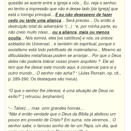
questão se acerte entre a Igreja e nós... Eu, veja o senhor,
eu tenho a impressão que não é desse lado [da Igreja] que
está o inimigo principal...
E eu não desespero de fazer
cedo ou tarde uma aliança
...
Será preciso... Ou então a
destruição total do adversário “(...) “e, por minha parte, eu
não creio muito nisso...
ou a aliança, mais ou menos
oculta
... Nós somos, eles
[os católicos]
e nós, os únicos
soldados do Universal... e também do espiritual, porque o
socialismo está todo petrificado de materialismo... Mesmo as
dificuldades metafísicas podem se arranjar... Por que o Deus
deles não poderia tolerar nosso jovem arquiteto ? Ele só
tem que lhe deixar este mundo aqui, e conservar para si o
outro mundo... O senhor não acha?
“ (Jules Romain, op. cit.,
p. 289-290. Os destaques são meus).
“O que o senhor lhe oferece, é uma situação de Deus no
exílio?”
[ retrucou Jerphanion].
“--
Talvez..., mas com grandes honras
...
“
Não é então verdade que o Deus da Bíblia já abdicou um
pouco em proveito de Cristo? Em suma, nós veremos... O
senhor sabe, o famoso sonho de ter um Papa, um dia, que