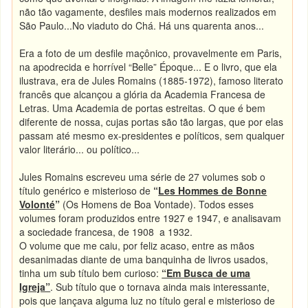
não tão vagamente, desfiles mais modernos realizados em
São Paulo...
No viaduto do Chá. Há uns quarenta anos...
Era a foto de um desfile maçônico, provavelmente em Paris,
na apodrecida e horrível “Belle” Époque... E o livro, que ela
ilustrava, era de Jules Romains (1885-1972), famoso literato
francês que alcançou a glória da Academia Francesa de
Letras. Uma Academia de portas estreitas. O que é bem
diferente de nossa, cujas portas são tão largas, que por elas
passam até mesmo ex-presidentes e políticos, sem qualquer
valor literário... ou político...
Jules Romains escreveu uma série de 27 volumes sob o
título genérico e misterioso de
“
Les Hommes de Bonne
Volonté
”
(Os Homens de Boa Vontade). Todos esses
volumes foram produzidos entre 1927 e 1947, e analisavam
a sociedade francesa, de 1908 a 1932.
O volume que me caiu, por feliz acaso, entre as mãos
desanimadas diante de uma banquinha de livros usados,
tinha um sub título bem curioso:
“Em Busca de uma
Igreja”
. Sub título que o tornava ainda mais interessante,
pois que lançava alguma luz no título geral e misterioso de