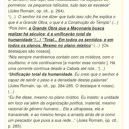
pormenor, os pequenos ridículos, tudo isso se esvaece“
(Jules Romain, op. cit., p. 284).
“(...)
O senhor irá me dizer que tudo isso não lhe explica o
que é a Grande Obra, o que é a Construção do Templo”.(...)
“Pois bem,
a Grande Obra que a Maçonaria busca
realizar há séculos, é a unificação total da
humanidade”(...) “Total... Em todos os sentidos, e em
todos os planos. Mesmo no plano místico
” (...)
[Os
destaques são nossos].
“Nós sempre mantivemos contato com os místicos, com o
ocultismo; e nós continuamos
[a manter esse contato ].
Há
uma corrente contínua desde a Cabala até nós...”(...)
“
Unificação total da humanidade
. Eu creio que o senhor é
capaz de sentir o peso e a densidade destas palavras
”
(Jules Romain, op. cit., pp. 284-285. O destaque é nosso).
(...)
“
Eu lhe disse, mesmo no plano místico. Eu insisto: a unidade
em foco vai além da organização política, material, mesmo
racional do gênero humano... Ela a ultrapassa, ela a
transcende, e ao mesmo tempo a arrasta atrás de si como
um pescador que puxa a sua rede
...” (Jules Romain, op. cit.,
p. 285).