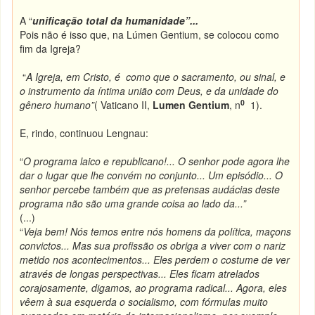
A “
unificação total da humanidade”...
Pois não é isso que, na Lúmen Gentium, se colocou como
fim da Igreja?
“
A Igreja, em Cristo, é como que o sacramento, ou sinal, e
o instrumento da íntima união com Deus, e da unidade do
0
gênero humano”
( Vaticano II,
Lumen Gentium
, n
1).
E, rindo, continuou Lengnau:
“
O programa laico e republicano!... O senhor pode agora lhe
dar o lugar que lhe convém no conjunto... Um episódio... O
senhor percebe também que as pretensas audácias deste
programa não são uma grande coisa ao lado da...”
(...)
“
Veja bem! Nós temos entre nós homens da política, maçons
convictos... Mas sua profissão os obriga a viver com o nariz
metido nos acontecimentos... Eles perdem o costume de ver
através de longas perspectivas... Eles ficam atrelados
corajosamente, digamos, ao programa radical... Agora, eles
vêem à sua esquerda o socialismo, com fórmulas muito