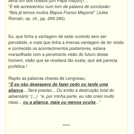
seria um dos nossos
[um Papa maçon]?...”
“
E ele acrescentou num tom de palavra de conclusão:
“Nós já temos muitos Bispos Franco Maçons
!” (Jules
Romain, op. cit., pp. 289-290).
Eu, que tinha a vantagem de estar ouvindo sem ser
percebido, e mais que tinha a imensa vantagem de ter vivido
e conhecido os acontecimentos posteriores, estava
maravilhado com a penetrante visão do futuro desse
homem, visão que se revelava tão exata, que até parecia
profética !
Repito as palavras chaves de Lengneau:
“
E eu não desespero de fazer cedo ou tarde uma
aliança
...
Será preciso... Ou então a destruição total do
adversário “(...) “e, por minha parte, eu não creio muito
nisso...
ou a aliança, mais ou menos oculta
...”
*****