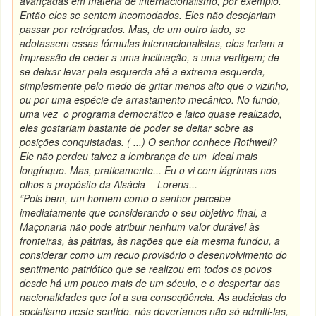
avançadas em matéria de internacionalismo, por exemplo.
Então eles se sentem incomodados. Eles não desejariam
passar por retrógrados. Mas, de um outro lado, se
adotassem essas fórmulas internacionalistas, eles teriam a
impressão de ceder a uma inclinação, a uma vertigem; de
se deixar levar pela esquerda até a extrema esquerda,
simplesmente pelo medo de gritar menos alto que o vizinho,
ou por uma espécie de arrastamento mecânico. No fundo,
uma vez o programa democrático e laico quase realizado,
eles gostariam bastante de poder se deitar sobre as
posições conquistadas. ( ...) O senhor conhece Rothweil?
Ele não perdeu talvez a lembrança de um ideal mais
longínquo. Mas, praticamente... Eu o vi com lágrimas nos
olhos a propósito da Alsácia - Lorena...
“Pois bem, um homem como o senhor percebe
imediatamente que considerando o seu objetivo final, a
Maçonaria não pode atribuir nenhum valor durável às
fronteiras, às pátrias, às nações que ela mesma fundou, a
considerar como um recuo provisório o desenvolvimento do
sentimento patriótico que se realizou em todos os povos
desde há um pouco mais de um século, e o despertar das
nacionalidades que foi a sua conseqüência. As audácias do
socialismo neste sentido, nós deveríamos não só admiti-las,