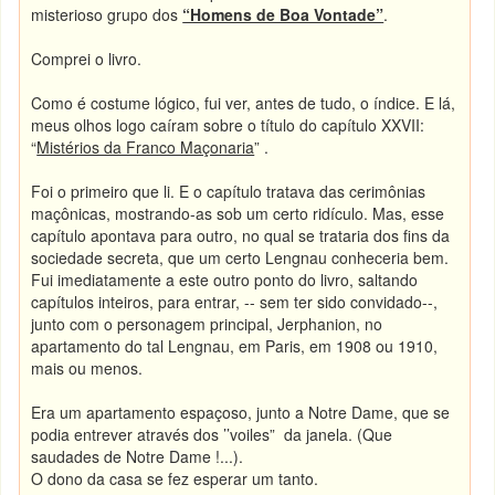
misterioso grupo dos
“Homens de Boa Vontade”
.
Comprei o livro.
Como é costume lógico, fui ver, antes de tudo, o índice. E lá,
meus olhos logo caíram sobre o título do capítulo XXVII:
“
Mistérios da Franco Maçonaria
” .
Foi o primeiro que li. E o capítulo tratava das cerimônias
maçônicas, mostrando-as sob um certo ridículo. Mas, esse
capítulo apontava para outro, no qual se trataria dos fins da
sociedade secreta, que um certo Lengnau conheceria bem.
Fui imediatamente a este outro ponto do livro, saltando
capítulos inteiros, para entrar, -- sem ter sido convidado--,
junto com o personagem principal, Jerphanion, no
apartamento do tal Lengnau, em Paris, em 1908 ou 1910,
mais ou menos.
Era um apartamento espaçoso, junto a Notre Dame, que se
podia entrever através dos ’’voiles” da janela. (Que
saudades de Notre Dame !...).
O dono da casa se fez esperar um tanto.