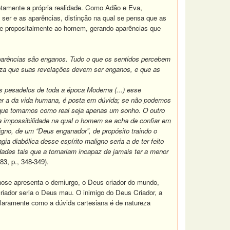
tamente a própria realidade. Como Adão e Eva,
ser e as aparências, distinção na qual se pensa que as
te propositalmente ao homem, gerando aparências que
aparências são enganos. Tudo o que os sentidos percebem
tureza que suas revelações devem ser enganos, e que as
s pesadelos de toda a época Moderna (...) esse
uer a da vida humana, é posta em dúvida; se não podemos
 que tomamos como real seja apenas um sonho. O outro
a impossibilidade na qual o homem se acha de confiar em
igno, de um “Deus enganador”, de propósito traindo o
 diabólica desse espírito maligno seria a de ter feito
ades tais que a tornariam incapaz de jamais ter a menor
3, p., 348-349).
nose apresenta o demiurgo, o Deus criador do mundo,
criador seria o Deus mau. O inimigo do Deus Criador, a
claramente como a dúvida cartesiana é de natureza