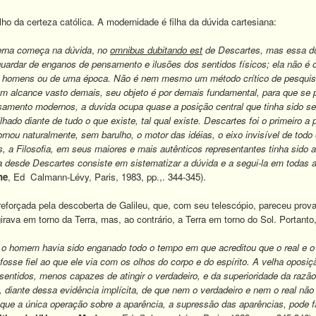
ho da certeza católica. A modernidade é filha da dúvida cartesiana:
erna começa na dúvida
,
no
omnibus dubitando est
de Descartes, mas essa dúv
ardar de enganos de pensamento e ilusões dos sentidos físicos; ela não é
 homens ou de uma época. Não é nem mesmo um método crítico de pesquisa c
um alcance vasto demais, seu objeto é por demais fundamental, para que se 
nsamento modernos, a duvida ocupa quase a posição central que tinha sido 
hado diante de tudo o que existe, tal qual existe. Descartes foi o primeiro 
ornou naturalmente, sem barulho, o motor das idéias, o eixo invisível de tod
 a Filosofia, em seus maiores e mais autênticos representantes tinha sido 
a desde Descartes consiste em sistematizar a dúvida e a segui-la em todas 
ne
, Ed Calmann-Lévy, Paris, 1983, pp.,. 344-345).
 reforçada pela descoberta de Galileu, que, com seu telescópio, pareceu pr
girava em torno da Terra, mas, ao contrário, a Terra em torno do Sol. Porta
 o homem havia sido enganado todo o tempo em que acreditou que o real e o 
fosse fiel ao que ele via com os olhos do corpo e do espírito. A velha oposi
s sentidos, menos capazes de atingir o verdadeiro, e da superioridade da ra
o, diante dessa evidência implícita, de que nem o verdadeiro e nem o real 
e que a única operação sobre a aparência, a supressão das aparências, pode 