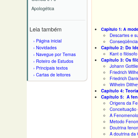
Apologética
Leia também
Capítulo 1: A mode
Descartes e s
Página inicial
Conseqüências
Novidades
Capítulo 2: Do I
Kant o filósof
Navegue por Temas
Capítulo 3: Os fi
Roteiro de Estudos
Johann Gottli
Principais textos
Friedrich Wil
Cartas de leitores
Friedrich Dan
Wilhelm Dilth
Capítulo 4: Teor
Capítulo 5: A fe
Origens da F
Conceituação
A Fenomenolog
Metodo Fenom
Doutrina feno
A doutrina da