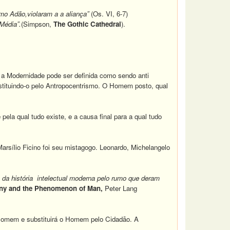
mo Adão,violaram a a aliança”
(Os. VI, 6-7)
Média”.
(Simpson,
The Gothic Cathedral
).
o, a Modernidade pode ser definida como sendo anti
bstituindo-o pelo Antropocentrismo. O Homem posto, qual
la qual tudo existe, e a causa final para a qual tudo
rsílio Ficino foi seu mistagogo. Leonardo, Michelangelo
o da história intelectual moderna pelo rumo que deram
any and the Phenomenon of Man,
Peter Lang
 Homem e substituirá o Homem pelo Cidadão. A