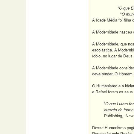
“O que E
“
O mund
A Idade Média foi filha 
A Modernidade nasceu d
A Modernidade, que nos 
escolástica. A Modernid
ídolo, no lugar de Deus.
A Modernidade considera
deve tender. O Homem s
O Humanismo é a idolatr
e Rafael foram os seus p
“
O que Lutero fez
através da forma
Publishing, New 
Desse Humanismo pagão 
Revelação pela Razão. 