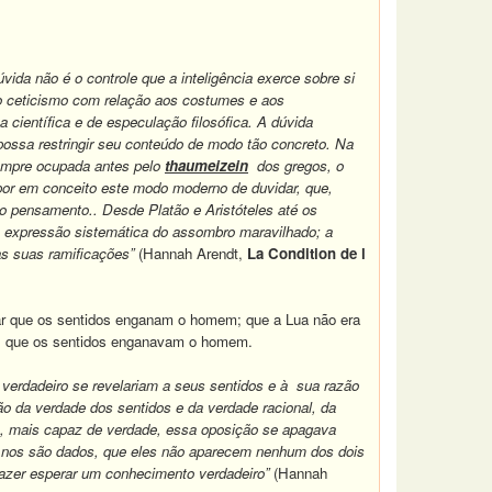
ida não é o controle que a inteligência exerce sobre si
 o ceticismo com relação aos costumes e aos
ientífica e de especulação filosófica. A dúvida
possa restringir seu conteúdo de modo tão concreto. Na
sempre ocupada antes pelo
thaumeizein
dos gregos, o
a por em conceito este modo moderno de duvidar, que,
o o pensamento.. Desde Platão e Aristóteles até os
a expressão sistemática do assombro maravilhado; a
as suas ramificações”
(Hannah Arendt,
La Condition de l
ovar que os sentidos enganam o homem; que a Lua não era
nto, que os sentidos enganavam o homem.
verdadeiro se revelariam a seus sentidos e à sua razão
ção da verdade dos sentidos e da verdade racional, da
zão, mais capaz de verdade, essa oposição se apagava
não nos são dados, que eles não aparecem nenhum dos dois
fazer esperar um conhecimento verdadeiro”
(Hannah