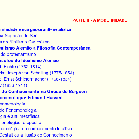
PARTE II - A MODERNIDADE
rnindade e sua gnose anti-metafísica
ua Negação do Ser
 do Nihilismo Cartesiano
dealismo Alemão à Filosofia Contemporânea
o do protestantismo
lósofos do Idealismo Alemão
eb Fichte (1762-1814)
helm Joseph von Schelling (1775-1854)
iel Ernst Schleiermächer (1768-1834)
ey (1833-1911)
ia do Conhecimento na Gnose de Bergson
nomenologia: Edmund Husserl
enomenologia
 de Fenomenologia
ia é anti metafísica
enológico: a epoché
menológica do conhecimento intuitivo
 Gestalt ou a Ilusão do Conhecimento