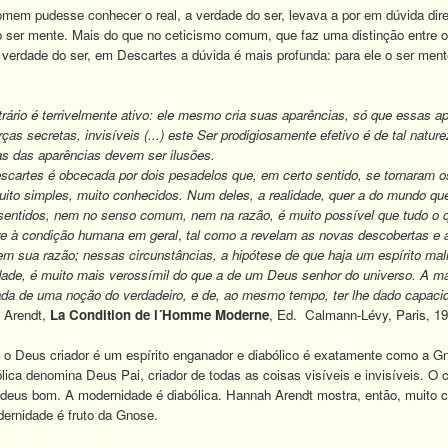
em pudesse conhecer o real, a verdade do ser, levava a por em dúvida dire
 ser mente. Mais do que no ceticismo comum, que faz uma distinção entre o 
verdade do ser, em Descartes a dúvida é mais profunda: para ele o ser men
trário é terrivelmente ativo: ele mesmo cria suas aparências, só que essas 
rças secretas, invisíveis (...) este Ser prodigiosamente efetivo é de tal na
as das aparências devem ser ilusões.
escartes é obcecada por dois pesadelos que, em certo sentido, se tornaram o
ito simples, muito conhecidos. Num deles, a realidade, quer a do mundo q
 sentidos, nem no senso comum, nem na razão, é muito possível que tudo o
re à condição humana em geral
,
tal como a revelam as novas descobertas e 
em sua razão; nessas circunstâncias, a hipótese de que haja um espírito mal
de, é muito mais verossímil do que a de um Deus senhor do universo. A magia
ada de uma noção do verdadeiro, e de, ao mesmo tempo, ter lhe dado capacid
 Arendt,
La Condition de l´Homme Moderne
, Ed. Calmann-Lévy, Paris, 198
o Deus criador é um espírito enganador e diabólico é exatamente como a G
ólica denomina Deus Pai, criador de todas as coisas visíveis e invisíveis. O 
o deus bom. A modernidade é diabólica. Hannah Arendt mostra, então, muito 
ernidade é fruto da Gnose.