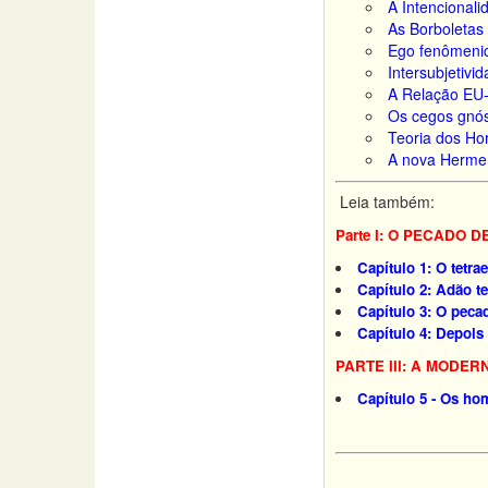
A Intencional
As Borboletas
Ego fenômenic
Intersubjetivi
A Relação EU-
Os cegos gnós
Teoria dos Ho
A nova Herme
Leia também:
Parte I: O PECADO 
Capítulo 1: O tetra
Capítulo 2: Adão te
Capítulo 3: O pecad
Capítulo 4: Depois
PARTE III: A MODER
Capítulo 5 - Os ho