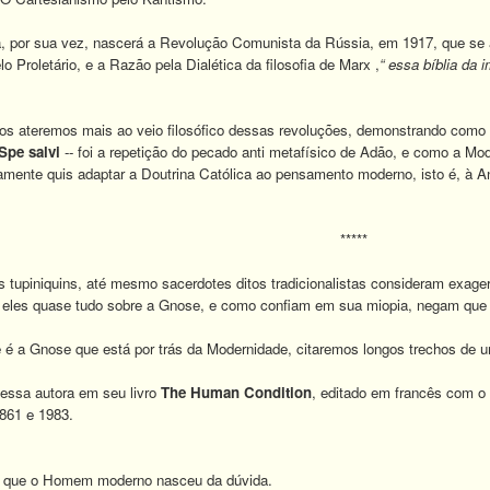
 por sua vez, nascerá a Revolução Comunista da Rússia, em 1917, que se a
lo Proletário, e a Razão pela Dialética da filosofia de Marx ,
“ essa bíblia da 
nos ateremos mais ao veio filosófico dessas revoluções, demonstrando com
Spe salvi
-- foi a repetição do pecado anti metafísico de Adão, e como a Mod
itamente quis adaptar a Doutrina Católica ao pensamento moderno, isto é, à An
*****
s tupiniquins, até mesmo sacerdotes ditos tradicionalistas consideram exage
 eles quase tudo sobre a Gnose, e como confiam em sua miopia, negam que 
e é a Gnose que está por trás da Modernidade, citaremos longos trechos de
 essa autora em seu livro
The Human
Condition
, editado em francês com o 
861 e 1983.
ra que o Homem moderno nasceu da dúvida.