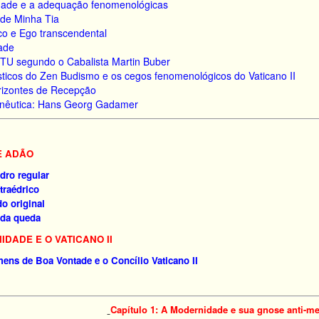
idade e a adequação fenomenológicas
 de Minha Tia
o e Ego transcendental
dade
TU segundo o Cabalista Martin Buber
ticos do Zen Budismo e os cegos fenomenológicos do Vaticano II
rizontes de Recepção
nêutica: Hans Georg Gadamer
DE ADÃO
edro regular
traédrico
o original
 da queda
NIDADE E O VATICANO II
mens de Boa Vontade e o Concílio Vaticano II
Capítulo 1: A Modernidade e sua gnose anti-met