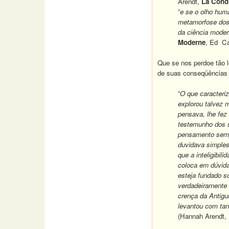
Arendt,
La Cond
“
e se o olho hum
metamorfose dos 
da ciência moder
Moderne
, Ed Ca
Que se nos perdoe tão 
de suas conseqüências p
“
O que caracteri
explorou talvez 
pensava, lhe fez 
testemunho dos s
pensamento sempr
duvidava simples
que a inteligibil
coloca em dúvida
esteja fundado s
verdadeiramente 
crença da Antigu
levantou com tan
(Hannah Arendt,