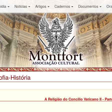
idia
Noticias
Artigos
Cadernos
Documentos
Or
ofia-História
A Religião do Concílio Vaticano II - Parte