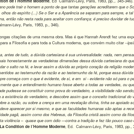
ition de l´Homme Moderne
, Ed Calmann-Lévy, Paris, 1983, pp.,. 345-346).
ano pode trair o homem
a ponto de que tantas gerações acreditarem que o Sol
olhos do espírito (...) Se o Ser e a Aparência se separam para sempre, e 
na, então não resta nada para aceitar com confiança; é preciso duvidar de tu
lmann-Lévy, Paris, 1983, p., 346).
longas citações de uma mesma obra. Mas é que Hannah Arendt fez uma exposi
ara a Filosofia e para toda a Cultura moderna, que convém muito citar --
ipsi
za, antes de tudo, a dúvida cartesiana é sua universalidade: nada, nem pen
mais honestamente as verdadeiras dimensões dessa dúvida cartesiana do que
dar o salto na fé, e levar assim a dúvida ao próprio coração da religião mode
entidos ao testemunho da razão e ao testemunho da fé, porque essa dúvida es
e começa com o que é evidente, de si, e em si - evidente não só para o p
mente que o entendimento humano fosse aberto a todas as verdades, ou que
idade pudesse se constituir como prova do verdadeiro, a visibilidade não sen
 a existência do verdadeiro, e descobre assim que o conceito tradicional do 
obre a razão, ou sobre a crença em uma revelação divina, tinha se apoiado so
deve aparecer por si mesmo, e que as faculdades humanas são aptas a recebê
idade pagã, assim como dos Hebreus, da Filosofia cristã assim como da filoso
ta violência – quase que com ódio —contra a tradição e fez tão pouco caso 
La Condition de l´Homme Moderne
, Ed. Calmann-Lévy, Paris, 1983, pp., 