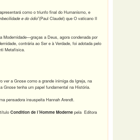
presentará como o triunfo final do Humanismo, e
imbecilidade e do ódio
”(Paul Claudel) que O vaticano II
o a Modernidade—graças a Deus, agora condenada por
ernidade, contrária ao Ser e à Verdade, foi adotada pelo
ti Metafísica.
ro ver a Gnose como a grande inimiga da Igreja, na
a Gnose tenha um papel fundamental na História.
 uma pensadora insuspeita Hannah Arendt.
título
Condition de l´Homme Moderne
pela Editora