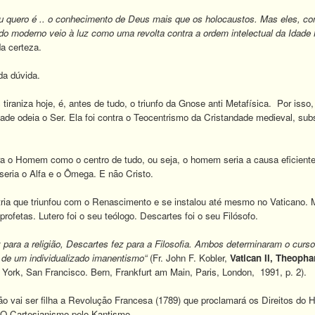
u quero é .. o conhecimento de Deus mais que os holocaustos. Mas eles, co
o moderno veio à luz como uma revolta contra a ordem intelectual da Idade 
da certeza.
a dúvida.
tiraniza hoje, é, antes de tudo, o triunfo da Gnose anti Metafísica. Por iss
ade odeia o Ser. Ela foi contra o Teocentrismo da Cristandade medieval, su
 o Homem como o centro de tudo, ou seja, o homem seria a causa eficiente pe
eria o Alfa e o Ômega. E não Cristo.
ia que triunfou com o Renascimento e se instalou até mesmo no Vaticano. Ma
rofetas. Lutero foi o seu teólogo. Descartes foi o seu Filósofo.
 para a religião, Descartes fez para a Filosofia. Ambos determinaram o curs
 de um individualizado imanentismo“
(Fr. John F. Kobler,
Vatican II, Theoph
York, San Francisco. Bern, Frankfurt am Main, Paris, London, 1991, p. 2).
vai ser filha a Revolução Francesa (1789) que proclamará os Direitos do
O Cartesianismo pelo Kantismo.