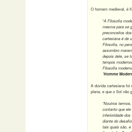
O homem medieval, é fil
“
A Filosofia mod
mesma para se gu
preconceitos dos
cartesiana é de 
Filosofia, no pe
assombro maravil
depois dele, se t
tempos modernos,
Filosofia modern
´Homme Moder
A dúvida cartesiana foi
plana, e que o Sol não 
“Noutros termos,
contanto que ele 
inferioridade do
diante do desafi
tais quais são, 