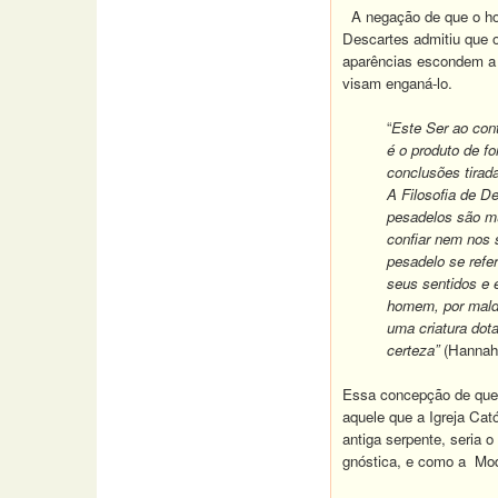
A negação de que o hom
Descartes admitiu que o
aparências escondem a 
visam enganá-lo.
“
Este Ser ao con
é o produto de fo
conclusões tirad
A Filosofia de D
pesadelos são mu
confiar nem nos
pesadelo se refe
seus sentidos e 
homem, por malda
uma criatura dot
certeza”
(Hannah
Essa concepção de que 
aquele que a Igreja Cat
antiga serpente, seria 
gnóstica, e como a Mod