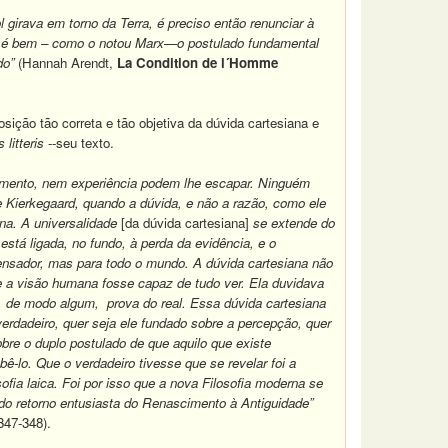
 girava em torno da Terra, é preciso então renunciar à
tal é bem – como o notou Marx—o postulado fundamental
do”
(Hannah Arendt,
La Condition de l´Homme
ção tão correta e tão objetiva da dúvida cartesiana e
s litteris
--seu texto.
samento, nem experiência podem lhe escapar. Ninguém
 Kierkegaard, quando a dúvida, e não a razão, como ele
rna. A universalidade
[da dúvida cartesiana]
se extende do
tá ligada, no fundo, à perda da evidência, e o
ensador, mas para todo o mundo. A dúvida cartesiana não
 a visão humana fosse capaz de tudo ver. Ela duvidava
do, de modo algum, prova do real. Essa dúvida cartesiana
verdadeiro, quer seja ele fundado sobre a percepção, quer
bre o duplo postulado de que aquilo que existe
-lo. Que o verdadeiro tivesse que se revelar foi a
fia laica. Foi por isso que a nova Filosofia moderna se
do retorno entusiasta do Renascimento à Antiguidade”
347-348).