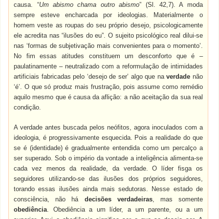
causa. “
Um abismo chama outro abismo
” (Sl. 42,7). A moda
sempre esteve encharcada por ideologias. Materialmente o
homem veste as roupas do seu próprio desejo, psicologicamente
ele acredita nas “ilusões do eu”. O sujeito psicológico real dilui-se
nas ‘formas de subjetivação mais convenientes para o momento’.
No fim essas atitudes constituem um desconforto que é –
paulatinamente – neutralizado com a reformulação de intimidades
artificiais fabricadas pelo ‘desejo de ser’ algo que na
verdade
não
‘é’. O que só produz mais frustração, pois assume como remédio
aquilo mesmo que é causa da aflição: a não aceitação da sua real
condição.
A verdade antes buscada pelos neófitos, agora inoculados com a
ideologia, é progressivamente esquecida. Pois a realidade do que
se é (identidade) é gradualmente entendida como um percalço a
ser superado. Sob o império da vontade a inteligência alimenta-se
cada vez menos da realidade, da verdade. O líder fisga os
seguidores utilizando-se das ilusões dos próprios seguidores,
torando essas ilusões ainda mais sedutoras. Nesse estado de
consciência, não há
decisões verdadeiras
, mas somente
obediência
. Obediência a um líder, a um parente, ou a um