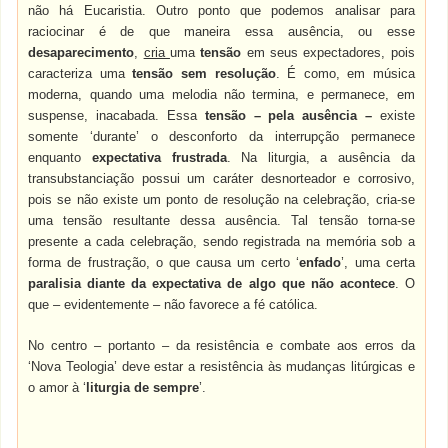
não há Eucaristia. Outro ponto que podemos analisar para
raciocinar é de que maneira essa ausência, ou esse
desaparecimento
,
cria
uma
tensão
em seus expectadores, pois
caracteriza uma
tensão sem resolução
. É como, em música
moderna, quando uma melodia não termina, e permanece, em
suspense, inacabada. Essa
tensão – pela ausência
–
existe
somente ‘durante’ o desconforto da interrupção permanece
enquanto
expectativa frustrada
. Na liturgia, a ausência da
transubstanciação possui um caráter desnorteador e corrosivo,
pois se não existe um ponto de resolução na celebração, cria-se
uma tensão resultante dessa ausência. Tal tensão torna-se
presente a cada celebração, sendo registrada na memória sob a
forma de frustração, o que causa um certo ‘
enfado
’, uma certa
paralisia diante da expectativa de algo que não acontece
. O
que – evidentemente – não favorece a fé católica.
No centro – portanto – da resistência e combate aos erros da
‘Nova Teologia’ deve estar a resistência às mudanças litúrgicas e
o amor à ‘
liturgia de sempre
’.