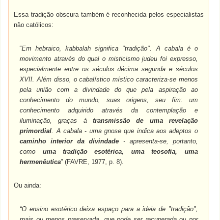
Essa tradição obscura também é reconhecida pelos especialistas
não católicos:
“
Em hebraico, kabbalah significa "tradição". A cabala é o
movimento através do qual o misticismo judeu foi expresso,
especialmente entre os séculos décima segunda e séculos
XVII. Além disso, o cabalístico místico caracteriza-se menos
pela união com a divindade do que pela aspiração ao
conhecimento do mundo, suas origens, seu fim: um
conhecimento adquirido através da contemplação e
iluminação, graças à
transmissão de uma revelação
primordial
. A cabala - uma gnose que indica aos adeptos o
caminho interior da divindade
- apresenta-se, portanto,
como
uma tradição esotérica, uma teosofia, uma
hermenêutica
” (FAVRE, 1977, p. 8).
Ou ainda:
“O ensino esotérico deixa espaço para a ideia de "tradição",
mais ou menos preservada, que pode ser recuperada ou por