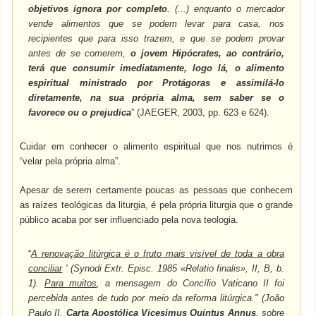
objetivos ignora por completo
. (...) enquanto o mercador
vende alimentos que se podem levar para casa, nos
recipientes que para isso trazem, e que se podem provar
antes de se comerem,
o jovem Hipócrates, ao contrário,
terá que consumir imediatamente, logo lá, o alimento
espiritual ministrado por Protágoras e assimilá-lo
diretamente, na sua própria alma, sem saber se o
favorece ou o prejudica
” (JAEGER, 2003, pp. 623 e 624).
Cuidar em conhecer o alimento espiritual que nos nutrimos é
“velar pela própria alma”.
Apesar de serem certamente poucas as pessoas que conhecem
as raízes teológicas da liturgia, é pela própria liturgia que o grande
público acaba por ser influenciado pela nova teologia.
“
A renovação litúrgica é o fruto mais visível de toda a obra
conciliar
' (Synodi Extr. Episc. 1985 «Relatio finalis», II, B, b.
1).
Para muitos
, a mensagem do Concílio Vaticano II foi
percebida antes de tudo por meio da reforma litúrgica." (João
Paulo II,
Carta Apostólica Vicesimus Quintus Annus
, sobre