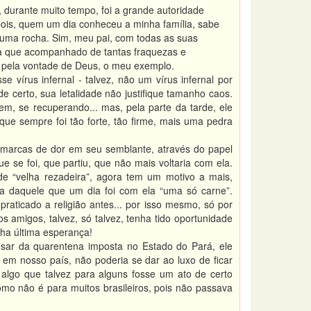
durante muito tempo, foi a grande autoridade
pois, quem um dia conheceu a minha família, sabe
 uma rocha. Sim, meu pai, com todas as suas
nda que acompanhado de tantas fraquezas e
, pela vontade de Deus, o meu exemplo.
vírus infernal - talvez, não um vírus infernal por
e certo, sua letalidade não justifique tamanho caos.
, se recuperando... mas, pela parte da tarde, ele
que sempre foi tão forte, tão firme, mais uma pedra
 marcas de dor em seu semblante, através do papel
 se foi, que partiu, que não mais voltaria com ela.
e “velha rezadeira”, agora tem um motivo a mais,
ma daquele que um dia foi com ela “uma só carne”.
ticado a religião antes... por isso mesmo, só por
 amigos, talvez, só talvez, tenha tido oportunidade
ha última esperança!
sar da quarentena imposta no Estado do Pará, ele
s em nosso país, não poderia se dar ao luxo de ficar
a algo que talvez para alguns fosse um ato de certo
omo não é para muitos brasileiros, pois não passava