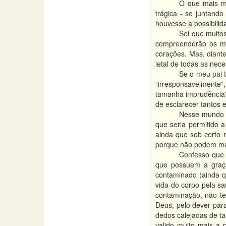
O que mais me
trágica - se juntand
houvesse a possibili
Sei que muito
compreenderão os mot
corações. Mas, diant
letal de todas as nec
Se o meu pai t
“irresponsavelmente”
tamanha imprudência?
de esclarecer tantos 
Nesse mundo e
que seria permitido 
ainda que sob certo 
porque não podem mai
Confesso que n
que possuem a graça
contaminado (ainda q
vida do corpo pela sa
contaminação, não te
Deus, pelo dever para
dedos calejadas de ta
valido muito mais a 