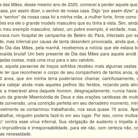
ia das Mães, desse mesmo ano de 2020, comecei a perder aquele que, 
sa, por assim dizer, o senhor de nossa casa. Digo “por assim dizer” 
 “senhor” da nossa casa foi a minha mãe, a mulher forte, firme como
ões era ele o grande modelo masculino que eu tinha à vista. Sim, ai
e o meu exemplo masculino, talvez, um pobre exemplo, é verdade, mas
rava num hospital de campanha de Belém do Pará, infectado por esse 
de, mas infernal por causa de tanta desordem provocada, ainda que, d
Dia das Mães, pela manhã, recebemos a notícia que ele estava bem
recaída brutal! Um belo presente de Dia das Mães para aquela anciã 
ejadas costas, mais uma cruz para o seu calvário.
te, aquela paraense de traços sofridos recebeu mais algumas vastas
e ter que reconhecer o corpo de seu companheiro de tantos anos, que
0 anos, que em minha terra poderíamos chamar, carinhosamente, d
ra calejar ainda mais aqueles joelhos tão feridos, rezando pela al
s a miserável alma daquele homem, desgraçadamente, nunca havia pra
uto da grande Misericórdia de Deus e das orações caridosas de muitos
 de conversão, uma contrição perfeita em seu derradeiro momento, min
velmente se contaminou trabalhando, nos seus quase 70 anos. Ape
rabalhar, ninguém poderia fazê-lo em seu lugar. Por isso, como muito
do” contra esse vírus infernal. Sua obrigação de sustento o impelia 
 imprudência e irresponsabilidade, para ele não, com certeza não, c
as necessidade.