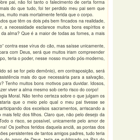
e pai, não foi tanto o falecimento de certa forma
 mais do que tudo, foi ter perdido meu pai sem que
s, muito mais mortalmente ferida que o corpo.
os que têm os dois pés bem fincados na realidade,
, a necessidade esclarece muitos bons espíritos e
e da alma? Que é a maior de todas as fomes, a mais
ido” contra esse vírus do cão, mas saísse unicamente,
 para com Deus, será que muitos iriam compreender
po, teria o poder, nesse nosso mundo pós-moderno,
do só se for pelo demônio), em contraposição, será
sistência mais do que necessária para a salvação,
? Tenho muitos bons motivos para duvidar. Idosos,
zer viver a alma mesmo sob certo risco do corpo!
ogia Moral. Não tenho certeza sobre o que julgam os
taria que o meio pelo qual o meu pai tivesse se
rticipando dos excelsos sacramentos, arriscando a
mais feliz dos filhos. Claro que, não pelo desejo da
odo o risco, se possível, unicamente pelo amor de
ena! Os joelhos feridos daquela anciã, as pontas dos
ões persistentes de tantos amigos padres, tudo teria
ido do amor de Deus, teria se sublimado na Paz do