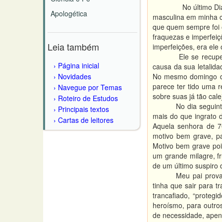
No último D
Apologética
masculina em minha ca
que quem sempre foi o
fraquezas e imperfeiç
Leia também
imperfeições, era el
Ele se recupe
Página inicial
causa da sua letalida
Novidades
No mesmo domingo do 
parece ter tido uma 
Navegue por Temas
sobre suas já tão cal
Roteiro de Estudos
No dia seguin
Principais textos
mais do que ingrato d
Cartas de leitores
Aquela senhora de 7
motivo bem grave, pa
Motivo bem grave poi
um grande milagre, fr
de um último suspiro
Meu pai prova
tinha que sair para t
trancafiado, “protegi
heroísmo, para outros
de necessidade, apen