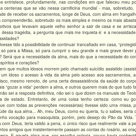
 entristece, profundamente, nas condições em que faleceu meu pobr
o a centenas que se vão nessa carnificina mundial - mas, sobretudo,
dade de receber os sacramentos, longe de Deus, com alma em frangalho
s compreenderão, sobretudo os mais simples e mesmo os mais abastad
ivos que levavam aquele velho senhor a sair de casa e se arriscar
e dessa tragédia, a pergunta que mais me inquieta é: e a necessidad
essidades?
ivesse tido a possibilidade de continuar trancafiado em casa, “proteg
, só para a Missa, só para cumprir o seu grande e mais grave dever
 Será que a necessidade da alma, mais do que a necessidade do cor
espíritos e corações?
m que muitos idosos morrem pelo chamado suicídio assistido (assisti
a um idoso o acesso à vida da alma pelo acesso aos sacramentos, as
risco, mesmo remoto, de uma certa desassistência da saúde do corpo
s “gozar a vida” perdem a alma, e outros querem mais do que tudo fa
ão sei a resposta definitiva, não sei o que dizem os manuais de Teol
 de estado. Entretanto, de uma coisa tenho certeza: como eu gos
ue com todas as prevenções necessárias) tivesse sido uma missa, pa
úde da sua alma... Ah, meu Deus, como eu queria, tu o sabes, seria o 
nho vocação para masoquista, porém, pelo desejo do Pão da Vida. T
 com Deus, teria valido a pena, o único risco que realmente vale a p
ntos amigos que insistentemente passam as contas do rosário, as oraç
pena. E aquela alma que, por escolha própria, pouco havia conhec