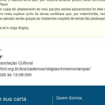
 Pace!
or culpa do afastamento do meu pai dos santos sacramentos foi dele
e resta suplicar junto às almas caridosas que, por misericórdia,
e salvado senão graças às insistentes orações de almas tão piedosas!
 et in virga Virgine,
:
M
"
ciação Cultural
fort.org.br/bra/cadernos/religiao/inmemoriampai/
2026 às 13:08:30h
e sua carta
Quem Somos