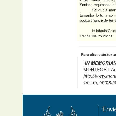
Senhor, requiescat in
Sei que a mai
tamanha fortuna só m
pouca chance de ter s
In báculo Cruce
Francis Mauro Rocha.
Para citar este texto
"
IN MEMORIA
MONTFORT Asso
http://www.mont
Online, 09/08/
Envi