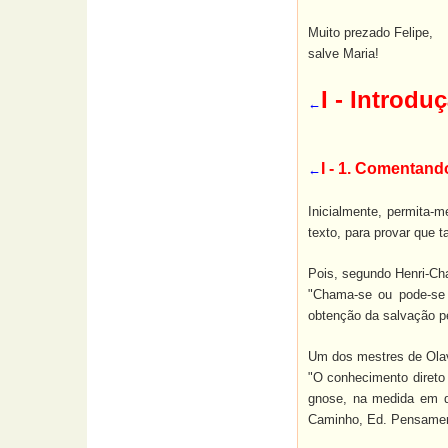
Muito prezado Felipe,
salve Maria!
I - Introdu
←
I - 1. Comentand
←
Inicialmente, permita-
texto, para provar que 
Pois, segundo Henri-Ch
"Chama-se ou pode-se c
obtenção da salvação pe
Um dos mestres de Olav
"O conhecimento direto 
gnose, na medida em qu
Caminho, Ed. Pensament