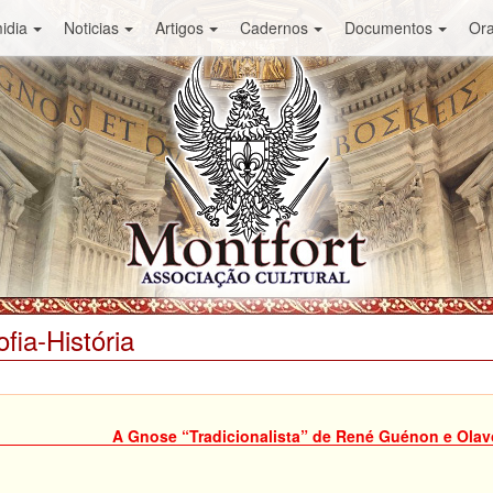
idia
Noticias
Artigos
Cadernos
Documentos
Or
ofia-História
A Gnose “Tradicionalista” de René Guénon e Olav