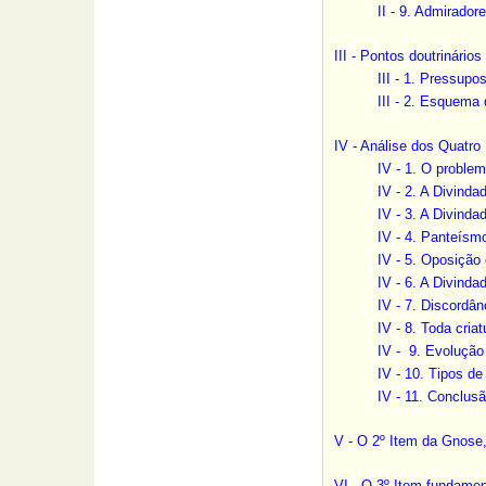
II - 9. Admirado
III - Pontos doutrinári
III - 1. Pressupo
III - 2. Esquema
IV - Análise dos Quatro 
IV - 1. O proble
IV - 2. A Divind
IV - 3. A Divind
IV - 4. Panteís
IV - 5. Oposição
IV - 6. A Divind
IV - 7. Discordâ
IV - 8. Toda criat
IV - 9. Evolução
IV - 10. Tipos de
IV - 11. Conclusã
V - O 2º Item da Gnose
VI - O 3º Item fundame