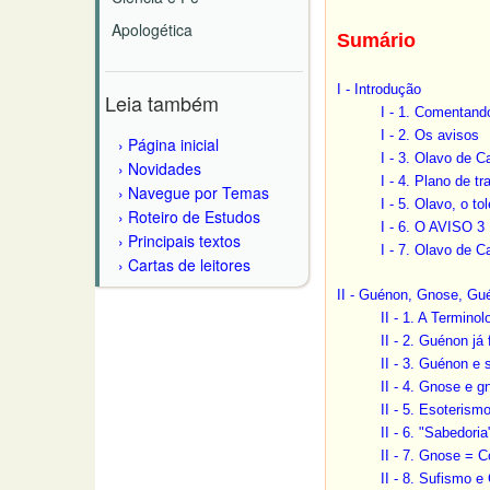
Apologética
Sumário
I - Introdução
Leia também
I - 1. Comentand
I - 2. Os avisos
Página inicial
I - 3. Olavo de C
Novidades
I - 4. Plano de tr
Navegue por Temas
I - 5. Olavo, o t
Roteiro de Estudos
I - 6. O AVISO 3
Principais textos
I - 7. Olavo de C
Cartas de leitores
II - Guénon, Gnose, Gu
II - 1. A Termin
II - 2. Guénon j
II - 3. Guénon e
II - 4. Gnose e g
II - 5. Esoteris
II - 6. "Sabedori
II - 7. Gnose = 
II - 8. Sufismo 