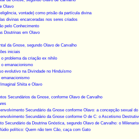
de Olavo
nteligência, vontade) como prisão da partícula divina
ulas divinas encarceradas nos seres criados
ação pelo Conhecimento
as Doutrinas em Olavo
ental da Gnose, segundo Olavo de Carvalho
ões iniciais
 o problema da criação ex nihilo
e o emanacionismo
sso evolutivo na Divindade no Hinduísmo
 o emanacionismo
 Imaginal Shiita e Olavo
ntos Secundários da Gnose, conforme Olavo de Carvalho
ares
esenvolvimento Secundário da Gnose conforme Olavo: a concepção sexual do 
esenvolvimento Secundário da Gnose conforme O de C: o Ascetismo Destrutiv
onto Secundário da Doutrina Gnóstica, segundo Olavo de Carvalho: o Milenari
terlúdio político: Quem não tem Cão, caça com Gato