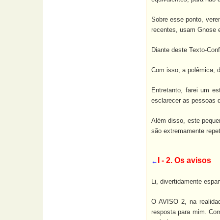
Sobre esse ponto, vere
recentes, usam Gnose e g
Diante deste Texto-Conf
Com isso, a polêmica, d
Entretanto, farei um 
esclarecer as pessoas 
Além disso, este pequen
são extremamente repeti
I - 2. Os avisos
←
Li, divertidamente espa
O AVISO 2, na realidad
resposta para mim. Com