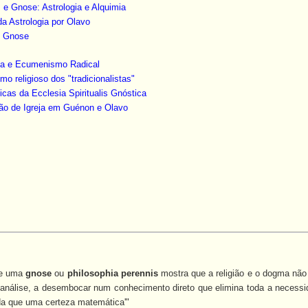
s e Gnose: Astrologia e Alquimia
da Astrologia por Olavo
 e Gnose
ica e Ecumenismo Radical
smo religioso dos "tradicionalistas"
ticas da Ecclesia Spiritualis Gnóstica
ão de Igreja em Guénon e Olavo
de uma
gnose
ou
philosophia perennis
mostra que a religião e o dogma não 
 análise, a desembocar num conhecimento direto que elimina toda a necessi
da que uma certeza matemática'"