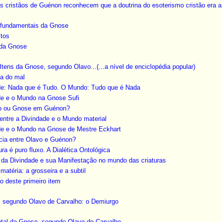
res cristãos de Guénon reconhecem que a doutrina do esoterismo cristão era
os fundamentais da Gnose
stos
 da Gnose
Itens da Gnose, segundo Olavo...(...a nível de enciclopédia popular)
ma do mal
ade: Nada que é Tudo. O Mundo: Tudo que é Nada
ade e o Mundo na Gnose Sufi
mo ou Gnose em Guénon?
 entre a Divindade e o Mundo material
ade e o Mundo na Gnose de Mestre Eckhart
ncia entre Olavo e Guénon?
ura é puro fluxo. A Dialética Ontológica
 da Divindade e sua Manifestação no mundo das criaturas
 matéria: a grosseira e a subtil
o deste primeiro item
, segundo Olavo de Carvalho: o Demiurgo
ntal da Gnose, segundo Olavo de Carvalho