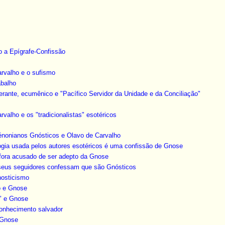
o a Epígrafe-Confissão
arvalho e o sufismo
abalho
olerante, ecumênico e "Pacífico Servidor da Unidade e da Conciliação"
arvalho e os "tradicionalistas" esotéricos
énonianos Gnósticos e Olavo de Carvalho
ologia usada pelos autores esotéricos é uma confissão de Gnose
á fora acusado de ser adepto da Gnose
 seus seguidores confessam que são Gnósticos
nosticismo
mo e Gnose
a" e Gnose
Conhecimento salvador
e Gnose