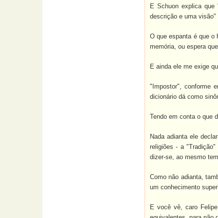
E Schuon explica que "
descrição e uma visão" 
O que espanta é que o 
memória, ou espera que
E ainda ele me exige qu
"Impostor", conforme e
dicionário dá como sinô
Tendo em conta o que di
Nada adianta ele decla
religiões - a "Tradiçã
dizer-se, ao mesmo temp
Como não adianta, també
um conhecimento superi
E você vê, caro Felip
equivalentes, para não 