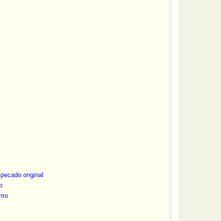
pecado original
o
smo