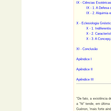
IX - Ciências Esotérica
IX - 1. A Defesa 
IX - 2. Alquimia
X - Eclesiologia Gnóst
X - 1. Indiferenti
X - 2. Caracterís
X - 3. A Concepç
XI - Conclusão
Apêndice I
A
pêndice
II
A
pêndice
III
"De fato, a existência 
a "fé" tende, em última
Guénon, 'mais forte ain