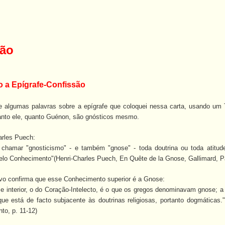
ção
o a Epígrafe-Confissão
me algumas palavras sobre a epígrafe que coloquei nessa carta, usando um 
tanto ele, quanto Guénon, são gnósticos mesmo.
arles Puech:
hamar "gnosticismo" - e também "gnose" - toda doutrina ou toda atitude 
lo Conhecimento"(Henri-Charles Puech, En Quête de la Gnose, Gallimard, Pari
o confirma que esse Conhecimento superior é a Gnose:
e interior, o do Coração-Intelecto, é o que os gregos denominavam gnose; a 
e está de facto subjacente às doutrinas religiosas, portanto dogmáticas.
o, p. 11-12)