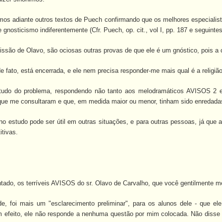
mos adiante outros textos de Puech confirmando que os melhores especialist
nosticismo indiferentemente (Cfr. Puech, op. cit., vol I, pp. 187 e seguintes
issão de Olavo, são ociosas outras provas de que ele é um gnóstico, pois a
e fato, está encerrada, e ele nem precisa responder-me mais qual é a religi
estudo do problema, respondendo não tanto aos melodramáticos AVISOS 2 e
que me consultaram e que, em medida maior ou menor, tinham sido enredadas 
o estudo pode ser útil em outras situações, e para outras pessoas, já que 
tivas.
ntado, os terríveis AVISOS do sr. Olavo de Carvalho, que você gentilmente m
e, foi mais um "esclarecimento preliminar", para os alunos dele - que el
 efeito, ele não responde a nenhuma questão por mim colocada. Não disse 