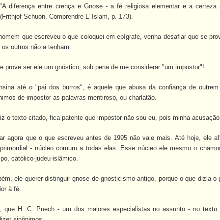
A diferença entre crença e Gnose - a fé religiosa elementar e a certeza
(Frithjof Schuon, Comprendre L’ Islam, p. 173).
homem que escreveu o que coloquei em epígrafe, venha desafiar que se prove
 os outros não a tenham.
e prove ser ele um gnóstico, sob pena de me considerar "um impostor"!
nsina até o "pai dos burros", é aquele que abusa da confiança de outrem 
nimos de impostor as palavras mentiroso, ou charlatão.
z o texto citado, fica patente que impostor não sou eu, pois minha acusação
rar agora que o que escreveu antes de 1995 não vale mais. Até hoje, ele af
o" primordial - núcleo comum a todas elas. Esse núcleo ele mesmo o cham
o, católico-judeu-islâmico.
m, ele querer distinguir gnose de gnosticismo antigo, porque o que dizia o
or à fé.
e, que H. C. Puech - um dos maiores especialistas no assunto - no text
dizer sinônimos.