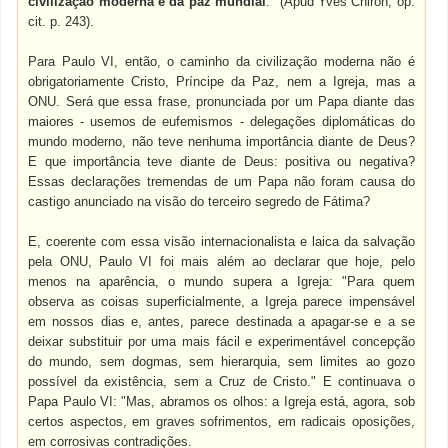
civilização moderna e da paz mundial
." (Apud Yves Chiron, op.
cit. p. 243).
Para Paulo VI, então, o caminho da civilização moderna não é
obrigatoriamente Cristo, Príncipe da Paz, nem a Igreja, mas a
ONU. Será que essa frase, pronunciada por um Papa diante das
maiores - usemos de eufemismos - delegações diplomáticas do
mundo moderno, não teve nenhuma importância diante de Deus?
E que importância teve diante de Deus: positiva ou negativa?
Essas declarações tremendas de um Papa não foram causa do
castigo anunciado na visão do terceiro segredo de Fátima?
E, coerente com essa visão internacionalista e laica da salvação
pela ONU, Paulo VI foi mais além ao declarar que hoje, pelo
menos na aparência, o mundo supera a Igreja: "Para quem
observa as coisas superficialmente, a Igreja parece impensável
em nossos dias e, antes, parece destinada a apagar-se e a se
deixar substituir por uma mais fácil e experimentável concepção
do mundo, sem dogmas, sem hierarquia, sem limites ao gozo
possível da existência, sem a Cruz de Cristo." E continuava o
Papa Paulo VI: "Mas, abramos os olhos: a Igreja está, agora, sob
certos aspectos, em graves sofrimentos, em radicais oposições,
em corrosivas contradições.