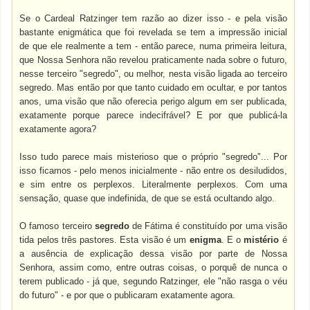
Se o Cardeal Ratzinger tem razão ao dizer isso - e pela visão
bastante enigmática que foi revelada se tem a impressão inicial
de que ele realmente a tem - então parece, numa primeira leitura,
que Nossa Senhora não revelou praticamente nada sobre o futuro,
nesse terceiro "segredo", ou melhor, nesta visão ligada ao terceiro
segredo. Mas então por que tanto cuidado em ocultar, e por tantos
anos, uma visão que não oferecia perigo algum em ser publicada,
exatamente porque parece indecifrável? E por que publicá-la
exatamente agora?
Isso tudo parece mais misterioso que o próprio "segredo"... Por
isso ficamos - pelo menos inicialmente - não entre os desiludidos,
e sim entre os perplexos. Literalmente perplexos. Com uma
sensação, quase que indefinida, de que se está ocultando algo.
O famoso terceiro
segredo
de Fátima é constituído por uma visão
tida pelos três pastores. Esta visão é um
enigma
. E o
mistério
é
a ausência de explicação dessa visão por parte de Nossa
Senhora, assim como, entre outras coisas, o porquê de nunca o
terem publicado - já que, segundo Ratzinger, ele "não rasga o véu
do futuro" - e por que o publicaram exatamente agora.