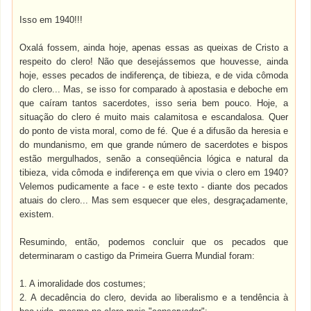
Isso em 1940!!!
Oxalá fossem, ainda hoje, apenas essas as queixas de Cristo a
respeito do clero! Não que desejássemos que houvesse, ainda
hoje, esses pecados de indiferença, de tibieza, e de vida cômoda
do clero... Mas, se isso for comparado à apostasia e deboche em
que caíram tantos sacerdotes, isso seria bem pouco. Hoje, a
situação do clero é muito mais calamitosa e escandalosa. Quer
do ponto de vista moral, como de fé. Que é a difusão da heresia e
do mundanismo, em que grande número de sacerdotes e bispos
estão mergulhados, senão a conseqüência lógica e natural da
tibieza, vida cômoda e indiferença em que vivia o clero em 1940?
Velemos pudicamente a face - e este texto - diante dos pecados
atuais do clero... Mas sem esquecer que eles, desgraçadamente,
existem.
Resumindo, então, podemos concluir que os pecados que
determinaram o castigo da Primeira Guerra Mundial foram:
1. A imoralidade dos costumes;
2. A decadência do clero, devida ao liberalismo e a tendência à