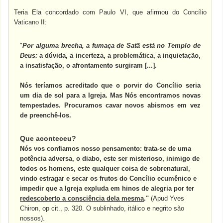
Teria Ela concordado com Paulo VI, que afirmou do Concílio
Vaticano II:
"
Por alguma brecha, a fumaça de Satã está no Templo de
Deus:
a dúvida, a incerteza, a problemática, a inquietação,
a insatisfação, o afrontamento surgiram [...].
Nós teríamos acreditado que o porvir do Concílio seria
um dia de sol para a Igreja. Mas Nós encontramos novas
tempestades. Procuramos cavar novos abismos em vez
de preenchê-los.
Que aconteceu?
Nós vos confiamos nosso pensamento: trata-se de uma
potência adversa, o diabo, este ser misterioso, inimigo de
todos os homens, este qualquer coisa de sobrenatural,
vindo estragar e secar os frutos do Concílio ecumênico e
impedir que a Igreja expluda em hinos de alegria por ter
redescoberto a consciência dela mesma
."
(Apud Yves
Chiron, op cit., p. 320. O sublinhado, itálico e negrito são
nossos).