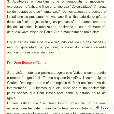
3. Aceitou-se o igualitarismo e o democratismo modernos,
expressos no Vaticano II pela famigerada "Colegialidade". A Igreja
se democratizou e se "humanizou". Democratizou-se e aceitou o
liberalismo ao proclamar, no Vaticano II, a liberdade de religião e
de consciência, cujas aplicações práticas são o ecumenismo e o
fim das missões. Humanizou-se, aceitando o "culto do Homem"
de que a Nova Missa de Paulo VI é a manifestação mais clara.
Eis aí os três sinais de que o segundo castigo - o das nações -
não foi aproveitado, e, por isso, a visão do terceiro segredo
anuncia um castigo ainda maior.
IV - Dom Bosco e Fátima
Se a visão misteriosa publicada agora pelo Vaticano como sendo
o terceiro "segredo" de Fátima é quase indecifrável, como julga o
Cardeal Ratzinger - o que não o impediu de fazer um "tentativa de
interpretação" -, julgamos que ela pode ser muito esclarecida
pelos sonhos que Dom Bosco teve sobre o estado futuro da
Igreja.
É bem sabido que São João Bosco gozou de um carisma
Topo
especial, que fez dele um grande profeta. Sobre o futuro da Igreja,
ele teve, no século passado, dois sonhos - também misteriosos -