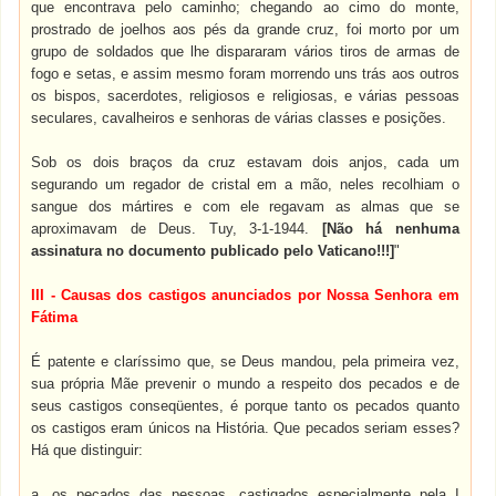
que encontrava pelo caminho; chegando ao cimo do monte,
prostrado de joelhos aos pés da grande cruz, foi morto por um
grupo de soldados que lhe dispararam vários tiros de armas de
fogo e setas, e assim mesmo foram morrendo uns trás aos outros
os bispos, sacerdotes, religiosos e religiosas, e várias pessoas
seculares, cavalheiros e senhoras de várias classes e posições.
Sob os dois braços da cruz estavam dois anjos, cada um
segurando um regador de cristal em a mão, neles recolhiam o
sangue dos mártires e com ele regavam as almas que se
aproximavam de Deus. Tuy, 3-1-1944.
[Não há nenhuma
assinatura no documento publicado pelo Vaticano!!!]
"
III - Causas dos castigos anunciados por Nossa Senhora em
Fátima
É patente e claríssimo que, se Deus mandou, pela primeira vez,
sua própria Mãe prevenir o mundo a respeito dos pecados e de
seus castigos conseqüentes, é porque tanto os pecados quanto
os castigos eram únicos na História. Que pecados seriam esses?
Há que distinguir:
a. os pecados das pessoas, castigados especialmente pela I