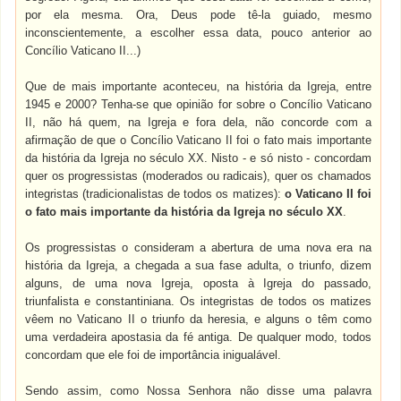
por ela mesma. Ora, Deus pode tê-la guiado, mesmo
inconscientemente, a escolher essa data, pouco anterior ao
Concílio Vaticano II...)
Que de mais importante aconteceu, na história da Igreja, entre
1945 e 2000? Tenha-se que opinião for sobre o Concílio Vaticano
II, não há quem, na Igreja e fora dela, não concorde com a
afirmação de que o Concílio Vaticano II foi o fato mais importante
da história da Igreja no século XX. Nisto - e só nisto - concordam
quer os progressistas (moderados ou radicais), quer os chamados
integristas (tradicionalistas de todos os matizes):
o Vaticano II foi
o fato mais importante da história da Igreja no século XX
.
Os progressistas o consideram a abertura de uma nova era na
história da Igreja, a chegada a sua fase adulta, o triunfo, dizem
alguns, de uma nova Igreja, oposta à Igreja do passado,
triunfalista e constantiniana. Os integristas de todos os matizes
vêem no Vaticano II o triunfo da heresia, e alguns o têm como
uma verdadeira apostasia da fé antiga. De qualquer modo, todos
concordam que ele foi de importância inigualável.
Sendo assim, como Nossa Senhora não disse uma palavra