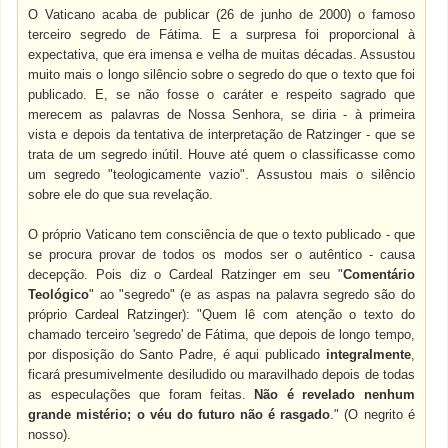
O Vaticano acaba de publicar (26 de junho de 2000) o famoso
terceiro segredo de Fátima. E a surpresa foi proporcional à
expectativa, que era imensa e velha de muitas décadas. Assustou
muito mais o longo silêncio sobre o segredo do que o texto que foi
publicado. E, se não fosse o caráter e respeito sagrado que
merecem as palavras de Nossa Senhora, se diria - à primeira
vista e depois da tentativa de interpretação de Ratzinger - que se
trata de um segredo inútil. Houve até quem o classificasse como
um segredo "teologicamente vazio". Assustou mais o silêncio
sobre ele do que sua revelação.
O próprio Vaticano tem consciência de que o texto publicado - que
se procura provar de todos os modos ser o autêntico - causa
decepção. Pois diz o Cardeal Ratzinger em seu "
Comentário
Teológico
" ao "segredo" (e as aspas na palavra segredo são do
próprio Cardeal Ratzinger): "Quem lê com atenção o texto do
chamado terceiro 'segredo' de Fátima, que depois de longo tempo,
por disposição do Santo Padre, é aqui publicado
integralmente
,
ficará presumivelmente desiludido ou maravilhado depois de todas
as especulações que foram feitas.
Não é revelado nenhum
grande mistério; o véu do futuro não é rasgado
." (O negrito é
nosso).