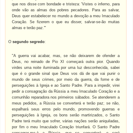
que nos disse com bondade e tristeza: 'Vistes o inferno, para
onde vão as almas dos pobres pecadores. Para as salvar,
Deus quer estabelecer no mundo a devoção a meu Imaculado
Coração. Se fizerem o que eu disser, salvar-se-ão muitas
almas e terão paz.'"
O
segundo segredo
:
"A guerra vai acabar, mas, se não deixarem de ofender a
Deus, no reinado de Pio XI começará outra pior. Quando
virdes uma noite iluminada por uma luz desconhecida, sabei
que é o grande sinal que Deus vos dá de que vai punir o
mundo de seus crimes, por meio da guerra, da fome e de
perseguições à Igreja e ao Santo Padre. Para a impedir, virei
pedir a consagração da Rússia a meu Imaculado Coração e a
comunhão reparadora nos primeiros sábados. Se atenderem a
meus pedidos, a Rússia se converterá e terão paz; se não,
espalhará seus erros pelo mundo, promovendo guerras e
perseguições à Igreja, os bons serão martirizados, o Santo
Padre terá muito que sofrer, várias nações serão aniquiladas,
por fim o meu Imaculado Coração triunfará. O Santo Padre
consagrar-me-á a Rússia, que se converterá, e será