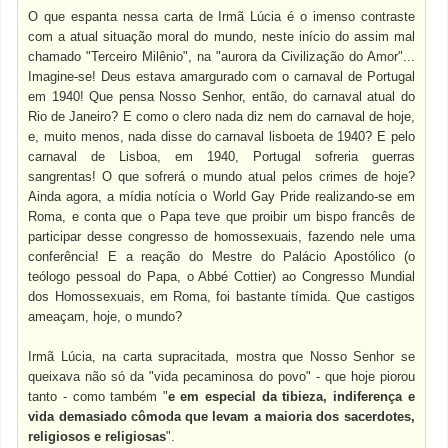
O que espanta nessa carta de Irmã Lúcia é o imenso contraste
com a atual situação moral do mundo, neste início do assim mal
chamado "Terceiro Milênio", na "aurora da Civilização do Amor"...
Imagine-se! Deus estava amargurado com o carnaval de Portugal
em 1940! Que pensa Nosso Senhor, então, do carnaval atual do
Rio de Janeiro? E como o clero nada diz nem do carnaval de hoje,
e, muito menos, nada disse do carnaval lisboeta de 1940? E pelo
carnaval de Lisboa, em 1940, Portugal sofreria guerras
sangrentas! O que sofrerá o mundo atual pelos crimes de hoje?
Ainda agora, a mídia notícia o World Gay Pride realizando-se em
Roma, e conta que o Papa teve que proibir um bispo francês de
participar desse congresso de homossexuais, fazendo nele uma
conferência! E a reação do Mestre do Palácio Apostólico (o
teólogo pessoal do Papa, o Abbé Cottier) ao Congresso Mundial
dos Homossexuais, em Roma, foi bastante tímida. Que castigos
ameaçam, hoje, o mundo?
Irmã Lúcia, na carta supracitada, mostra que Nosso Senhor se
queixava não só da "vida pecaminosa do povo" - que hoje piorou
tanto - como também "
e em especial da tibieza, indiferença e
vida demasiado cômoda que levam a maioria dos sacerdotes,
religiosos e religiosas
".