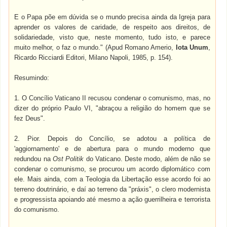
E o Papa põe em dúvida se o mundo precisa ainda da Igreja para
aprender os valores de caridade, de respeito aos direitos, de
solidariedade, visto que, neste momento, tudo isto, e parece
muito melhor, o faz o mundo." (Apud Romano Amerio,
Iota Unum
,
Ricardo Ricciardi Editori, Milano Napoli, 1985, p. 154).
Resumindo:
1. O Concílio Vaticano II recusou condenar o comunismo, mas, no
dizer do próprio Paulo VI, "abraçou a religião do homem que se
fez Deus".
2. Pior. Depois do Concílio, se adotou a política de
'aggiornamento' e de abertura para o mundo moderno que
redundou na
Ost Politik
do Vaticano. Deste modo, além de não se
condenar o comunismo, se procurou um acordo diplomático com
ele. Mais ainda, com a Teologia da Libertação esse acordo foi ao
terreno doutrinário, e daí ao terreno da "práxis", o clero modernista
e progressista apoiando até mesmo a ação guerrilheira e terrorista
do comunismo.