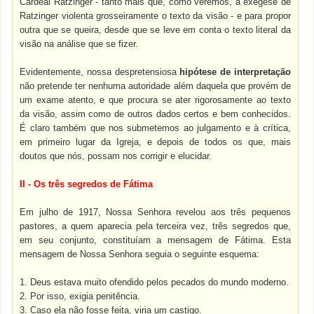
Cardeal Ratzinger - tanto mais que, como veremos, a exegese de
Ratzinger violenta grosseiramente o texto da visão - e para propor
outra que se queira, desde que se leve em conta o texto literal da
visão na análise que se fizer.
Evidentemente, nossa despretensiosa
hipótese de interpretação
não pretende ter nenhuma autoridade além daquela que provém de
um exame atento, e que procura se ater rigorosamente ao texto
da visão, assim como de outros dados certos e bem conhecidos.
É claro também que nos submetemos ao julgamento e à crítica,
em primeiro lugar da Igreja, e depois de todos os que, mais
doutos que nós, possam nos corrigir e elucidar.
II - Os três segredos de Fátima
Em julho de 1917, Nossa Senhora revelou aos três pequenos
pastores, a quem aparecia pela terceira vez, três segredos que,
em seu conjunto, constituíam a mensagem de Fátima. Esta
mensagem de Nossa Senhora seguia o seguinte esquema:
1. Deus estava muito ofendido pelos pecados do mundo moderno.
2. Por isso, exigia penitência.
3. Caso ela não fosse feita, viria um castigo.