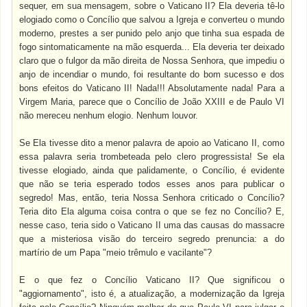
sequer, em sua mensagem, sobre o Vaticano II? Ela deveria tê-lo
elogiado como o Concílio que salvou a Igreja e converteu o mundo
moderno, prestes a ser punido pelo anjo que tinha sua espada de
fogo sintomaticamente na mão esquerda... Ela deveria ter deixado
claro que o fulgor da mão direita de Nossa Senhora, que impediu o
anjo de incendiar o mundo, foi resultante do bom sucesso e dos
bons efeitos do Vaticano II! Nada!!! Absolutamente nada! Para a
Virgem Maria, parece que o Concílio de João XXIII e de Paulo VI
não mereceu nenhum elogio. Nenhum louvor.
Se Ela tivesse dito a menor palavra de apoio ao Vaticano II, como
essa palavra seria trombeteada pelo clero progressista! Se ela
tivesse elogiado, ainda que palidamente, o Concílio, é evidente
que não se teria esperado todos esses anos para publicar o
segredo! Mas, então, teria Nossa Senhora criticado o Concílio?
Teria dito Ela alguma coisa contra o que se fez no Concílio? E,
nesse caso, teria sido o Vaticano II uma das causas do massacre
que a misteriosa visão do terceiro segredo prenuncia: a do
martírio de um Papa "meio trêmulo e vacilante"?
E o que fez o Concílio Vaticano II? Que significou o
"aggiornamento", isto é, a atualização, a modernização da Igreja