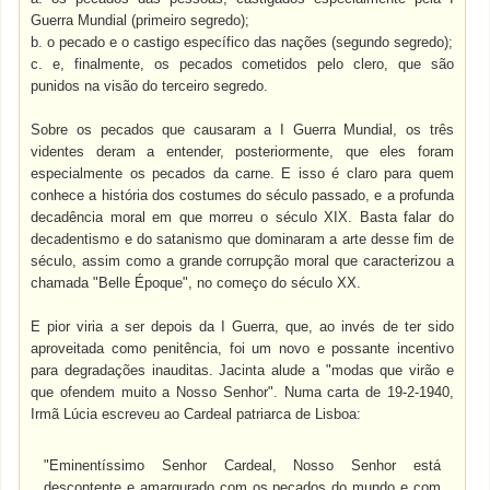
Guerra Mundial (primeiro segredo);
b. o pecado e o castigo específico das nações (segundo segredo);
c. e, finalmente, os pecados cometidos pelo clero, que são
punidos na visão do terceiro segredo.
Sobre os pecados que causaram a I Guerra Mundial, os três
videntes deram a entender, posteriormente, que eles foram
especialmente os pecados da carne. E isso é claro para quem
conhece a história dos costumes do século passado, e a profunda
decadência moral em que morreu o século XIX. Basta falar do
decadentismo e do satanismo que dominaram a arte desse fim de
século, assim como a grande corrupção moral que caracterizou a
chamada "Belle Époque", no começo do século XX.
E pior viria a ser depois da I Guerra, que, ao invés de ter sido
aproveitada como penitência, foi um novo e possante incentivo
para degradações inauditas. Jacinta alude a "modas que virão e
que ofendem muito a Nosso Senhor". Numa carta de 19-2-1940,
Irmã Lúcia escreveu ao Cardeal patriarca de Lisboa:
"Eminentíssimo Senhor Cardeal, Nosso Senhor está
descontente e amargurado com os pecados do mundo e com