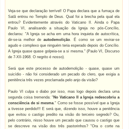
Veja-se que declaração terrível! O Papa declara que a fumaça de
Satã entrou no Templo de Deus. Qual foi a brecha pela qual ela
entrou? Evidentemente através do Vaticano II. Ainda o Papa
Paulo VI, analisando a situação da Igreja no pós-Concílio,
declarou: "A Igreja se acha em uma hora inquieta de autocrítica,
dir-se-ia melhor de
autodemolição
. É como se um revirar-se
agudo e complexo que ninguém teria esperado depois do Concílio.
A Igreja quase quase golpeia-se a si mesma." (Paulo VI, Discurso
de 7-XII-1968. O negrito é nosso).
Será que este processo de autodemolição - quase, quase um
suicídio - não foi considerado um pecado do clero, que exigia a
penitência três vezes proclamada pelo anjo da visão?
Paulo VI culpa o diabo por isso, mas logo depois declara uma
segunda coisa tremenda: "
No Vaticano II a Igreja redescobriu a
consciência de si mesma
." Como se fosse possível que a Igreja
a tivesse perdido!!! E será que, dizendo isso, houve a penitência
que evitou o castigo predito na visão do terceiro segredo? Ou,
pelo contrário, nisso houve um pecado que causou o castigo que
se descreve na visão dos três pastorinhos? "Ora o corte na