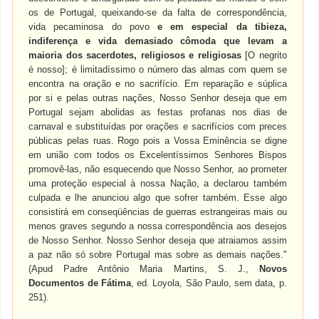
os de Portugal, queixando-se da falta de correspondência,
vida pecaminosa do povo
e em especial da tibieza,
indiferença e vida demasiado cômoda que levam a
maioria dos sacerdotes, religiosos e religiosas
[O negrito
é nosso]; é limitadíssimo o número das almas com quem se
encontra na oração e no sacrifício. Em reparação e súplica
por si e pelas outras nações, Nosso Senhor deseja que em
Portugal sejam abolidas as festas profanas nos dias de
carnaval e substituídas por orações e sacrifícios com preces
públicas pelas ruas. Rogo pois a Vossa Eminência se digne
em união com todos os Excelentíssimos Senhores Bispos
promovê-las, não esquecendo que Nosso Senhor, ao prometer
uma proteção especial à nossa Nação, a declarou também
culpada e lhe anunciou algo que sofrer também. Esse algo
consistirá em conseqüências de guerras estrangeiras mais ou
menos graves segundo a nossa correspondência aos desejos
de Nosso Senhor. Nosso Senhor deseja que atraiamos assim
a paz não só sobre Portugal mas sobre as demais nações."
(Apud Padre Antônio Maria Martins, S. J.,
Novos
Documentos de Fátima
, ed. Loyola, São Paulo, sem data, p.
251).