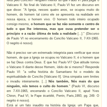
feita pelo Concílio? Ninguém melhor do que Paulo VI para julgar o
Vaticano II. No final do Vaticano II, Paulo VI fez um discurso em
que disse: "A Igreja, nesses quatro anos, se ocupou muito do
homem, do homem tal como ele se apresenta na realidade em
nossa época, o homem vivo. O homem todo inteiro ocupado
consigo mesmo,
o homem que se faz não somente o centro de
tudo o que lhe interessa, mas que ousa pretender ser o
princípio e a razão última de toda a realidade
[...]." (Discurso
de Paulo VI no encerramento do Concílio Vaticano II, 7-XII-1965.
O negrito é nosso).
Não é preciso ser um extremado integrista para verificar que esse
homem, de que a Igreja se ocupou no Vaticano II, é o homem que
se faz Deus contra Deus. E que fez Paulo VI? Que atitude tomou
o Vaticano II diante desse Homem, ídolo de si mesmo? Responde
Paulo VI: "a velha história do Samaritano foi o modelo da
espiritualidade do Concílio [Vaticano II]. Uma simpatia sem limites
o invadiu inteiramente. [...]
Nós também, Nós mais do que
ninguém, nós temos o culto do homem
." (Paulo VI, discurso
em 7-XII-1965, encerrando o Concílio Vaticano II, apud Yves
Chiron, Paul VI, le Pape écartélé, Perrin, Paris,1993, pg. 249. O
negrito é nosso).
Está aí um fato inaudito na história da Igreja: um Papa que,