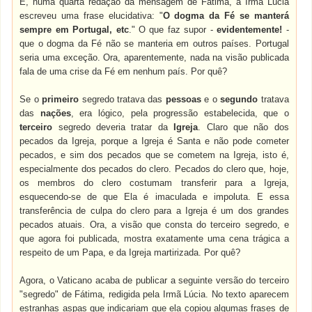
E, numa quarta redação da mensagem de Fátima, a Irmã Lúcia
escreveu uma frase elucidativa: "
O dogma da Fé se manterá
sempre em Portugal, etc
." O que faz supor -
evidentemente!
-
que o dogma da Fé não se manteria em outros países. Portugal
seria uma exceção. Ora, aparentemente, nada na visão publicada
fala de uma crise da Fé em nenhum país. Por quê?
Se o
primeiro
segredo tratava das
pessoas
e o
segundo
tratava
das
nações
, era lógico, pela progressão estabelecida, que o
terceiro
segredo deveria tratar da
Igreja
. Claro que não dos
pecados da Igreja, porque a Igreja é Santa e não pode cometer
pecados, e sim dos pecados que se cometem na Igreja, isto é,
especialmente dos pecados do clero. Pecados do clero que, hoje,
os membros do clero costumam transferir para a Igreja,
esquecendo-se de que Ela é imaculada e impoluta. E essa
transferência de culpa do clero para a Igreja é um dos grandes
pecados atuais. Ora, a visão que consta do terceiro segredo, e
que agora foi publicada, mostra exatamente uma cena trágica a
respeito de um Papa, e da Igreja martirizada. Por quê?
Agora, o Vaticano acaba de publicar a seguinte versão do terceiro
"segredo" de Fátima, redigida pela Irmã Lúcia. No texto aparecem
estranhas aspas que indicariam que ela copiou algumas frases de