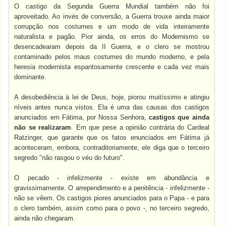
O castigo da Segunda Guerra Mundial também não foi
aproveitado. Ao invés de conversão, a Guerra trouxe ainda maior
corrupção nos costumes e um modo de vida inteiramente
naturalista e pagão. Pior ainda, os erros do Modernismo se
desencadearam depois da II Guerra, e o clero se mostrou
contaminado pelos maus costumes do mundo moderno, e pela
heresia modernista espantosamente crescente e cada vez mais
dominante.
A desobediência à lei de Deus, hoje, piorou muitíssimo e atingiu
níveis antes nunca vistos. Ela é uma das causas dos castigos
anunciados em Fátima, por Nossa Senhora,
castigos que ainda
não se realizaram
. Em que pese a opinião contrária do Cardeal
Ratzinger, que garante que os fatos enunciados em Fátima já
aconteceram, embora, contraditoriamente, ele diga que o terceiro
segredo "não rasgou o véu do futuro".
O pecado - infelizmente - existe em abundância e
gravissimamente. O arrependimento e a penitência - infelizmente -
não se vêem. Os castigos piores anunciados para o Papa - e para
o clero também, assim como para o povo -, no terceiro segredo,
ainda não chegaram.