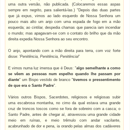
uma outra versão, não publicada. (Colocaremos essas aspas
sempre em negrito, para salientá-las.) "Depois das duas partes
que já expus, vimos ao lado esquerdo de Nossa Senhora um
pouco mais alto um anjo com uma espada de fogo em a mão
esquerda; ao cintilar, despedia chamas que parecia iam incendiar
o mundo; mas apagavam-se com o contato do brilho que da mão
direita expedia Nossa Senhora ao seu encontro.
O anjo, apontando com a mão direita para terra, com voz forte
disse: '
Penitência, Penitência, Penitência!
'
E vimos numa luz imensa que é Deus: "
algo semelhante a como
se vêem as pessoas num espelho quando lhe passam por
diante
" um Bispo vestido de branco "
tivemos o pressentimento
de que era o Santo Padre
".
Vários outros Bispos, Sacerdotes, religiosos e religiosas subir
uma escabrosa montanha, no cimo da qual estava uma grande
cruz de troncos toscos como se fora de sobreiro com a casca; o
Santo Padre, antes de chegar aí, atravessou uma grande cidade
meio em ruínas, e meio trêmulo com andar vacilante,
acabrunhado de dor e pena, ia orando pelas almas dos cadáveres