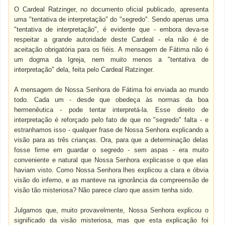
O Cardeal Ratzinger, no documento oficial publicado, apresenta
uma "tentativa de interpretação" do "segredo". Sendo apenas uma
"tentativa de interpretação", é evidente que - embora deva-se
respeitar a grande autoridade deste Cardeal - ela não é de
aceitação obrigatória para os fiéis. A mensagem de Fátima não é
um dogma da Igreja, nem muito menos a "tentativa de
interpretação" dela, feita pelo Cardeal Ratzinger.
A mensagem de Nossa Senhora de Fátima foi enviada ao mundo
todo. Cada um - desde que obedeça às normas da boa
hermenêutica - pode tentar interpretá-la. Esse direito de
interpretação é reforçado pelo fato de que no "segredo" falta - e
estranhamos isso - qualquer frase de Nossa Senhora explicando a
visão para as três crianças. Ora, para que a determinação delas
fosse firme em guardar o segredo - sem aspas - era muito
conveniente e natural que Nossa Senhora explicasse o que elas
haviam visto. Como Nossa Senhora lhes explicou a clara e óbvia
visão do inferno, e as manteve na ignorância da compreensão de
visão tão misteriosa? Não parece claro que assim tenha sido.
Julgamos que, muito provavelmente, Nossa Senhora explicou o
significado da visão misteriosa, mas que esta explicação foi