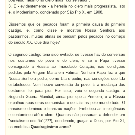
boa vida, mesmo no clero mais "conservador";
3. E - evidentemente - a heresia no clero mais progressista, isto
é, o Modernismo, condenado por São Pio X, em 1908.
Dissemos que os pecados foram a primeira causa do primeiro
castigo, e, como disse e mostrou Nossa Senhora aos
pastorinhos, muitas almas se perdiam pelos pecados no começo
do século XX. Que dirá hoje?
O segundo castigo teria sido evitado, se tivesse havido conversão
nos costumes do povo e do clero, e se o Papa tivesse
consagrado a Rússia ao Imaculado Coração, nas condições
pedidas pela Virgem Maria em Fátima. Nenhum Papa fez o que
Nossa Senhora pediu, como Ela o pediu, nas condições que Ela
estabeleceu. Nem houve conversão do povo. E a mudança dos
costumes foi para pior. Por isso, veio o segundo castigo: a
Segunda Guerra Mundial, ainda pior que a Primeira, e a Rússia
espalhou seus erros comunistas e socialistas pelo mundo todo. O
marxismo dominou e tiranizou nações. Embebeu as inteligências
e contaminou até o clero. Quantos não passaram a defender um
"socialismo cristão"(???), condenado, graças a Deus, por Pio XI,
na encíclica
Quadragésimo anno
?