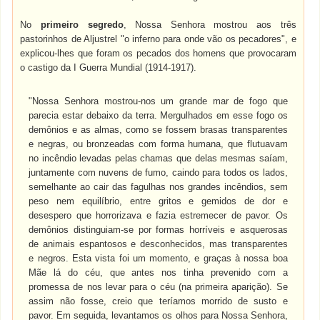
No
primeiro segredo
, Nossa Senhora mostrou aos três
pastorinhos de Aljustrel "o inferno para onde vão os pecadores", e
explicou-lhes que foram os pecados dos homens que provocaram
o castigo da I Guerra Mundial (1914-1917).
"Nossa Senhora mostrou-nos um grande mar de fogo que
parecia estar debaixo da terra. Mergulhados em esse fogo os
demônios e as almas, como se fossem brasas transparentes
e negras, ou bronzeadas com forma humana, que flutuavam
no incêndio levadas pelas chamas que delas mesmas saíam,
juntamente com nuvens de fumo, caindo para todos os lados,
semelhante ao cair das fagulhas nos grandes incêndios, sem
peso nem equilíbrio, entre gritos e gemidos de dor e
desespero que horrorizava e fazia estremecer de pavor. Os
demônios distinguiam-se por formas horríveis e asquerosas
de animais espantosos e desconhecidos, mas transparentes
e negros. Esta vista foi um momento, e graças à nossa boa
Mãe lá do céu, que antes nos tinha prevenido com a
promessa de nos levar para o céu (na primeira aparição). Se
assim não fosse, creio que teríamos morrido de susto e
pavor. Em seguida, levantamos os olhos para Nossa Senhora,