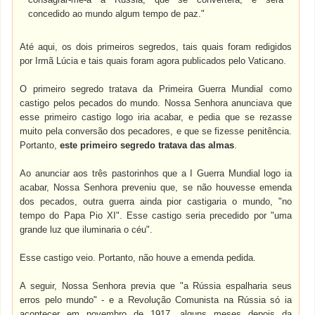
concedido ao mundo algum tempo de paz."
Até aqui, os dois primeiros segredos, tais quais foram redigidos
por Irmã Lúcia e tais quais foram agora publicados pelo Vaticano.
O primeiro segredo tratava da Primeira Guerra Mundial como
castigo pelos pecados do mundo. Nossa Senhora anunciava que
esse primeiro castigo logo iria acabar, e pedia que se rezasse
muito pela conversão dos pecadores, e que se fizesse penitência.
Portanto,
este primeiro segredo tratava das almas
.
Ao anunciar aos três pastorinhos que a I Guerra Mundial logo ia
acabar, Nossa Senhora preveniu que, se não houvesse emenda
dos pecados, outra guerra ainda pior castigaria o mundo, "no
tempo do Papa Pio XI". Esse castigo seria precedido por "uma
grande luz que iluminaria o céu".
Esse castigo veio. Portanto, não houve a emenda pedida.
A seguir, Nossa Senhora previa que "a Rússia espalharia seus
erros pelo mundo" - e a Revolução Comunista na Rússia só ia
acontecer em novembro de 1917, alguns meses depois da