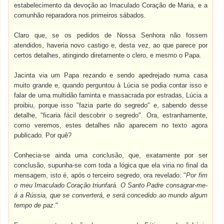
estabelecimento da devoção ao Imaculado Coração de Maria, e a
comunhão reparadora nos primeiros sábados.
Claro que, se os pedidos de Nossa Senhora não fossem
atendidos, haveria novo castigo e, desta vez, ao que parece por
certos detalhes, atingindo diretamente o clero, e mesmo o Papa.
Jacinta via um Papa rezando e sendo apedrejado numa casa
muito grande e, quando perguntou à Lúcia se podia contar isso e
falar de uma multidão faminta e massacrada por estradas, Lúcia a
proibiu, porque isso "fazia parte do segredo" e, sabendo desse
detalhe, "ficaria fácil descobrir o segredo". Ora, estranhamente,
como veremos, estes detalhes não aparecem no texto agora
publicado. Por quê?
Conhecia-se ainda uma conclusão, que, exatamente por ser
conclusão, supunha-se com toda a lógica que ela viria no final da
mensagem, isto é, após o terceiro segredo, ora revelado: "
Por fim
o meu Imaculado Coração triunfará. O Santo Padre consagrar-me-
á a Rússia, que se converterá, e será concedido ao mundo algum
tempo de paz
."