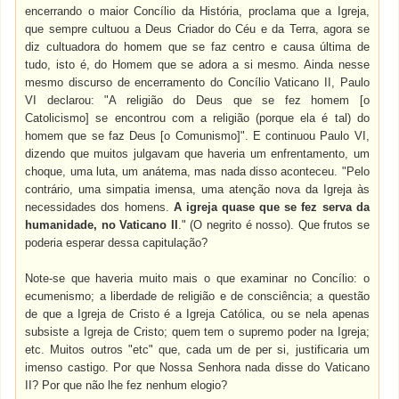
encerrando o maior Concílio da História, proclama que a Igreja,
que sempre cultuou a Deus Criador do Céu e da Terra, agora se
diz cultuadora do homem que se faz centro e causa última de
tudo, isto é, do Homem que se adora a si mesmo. Ainda nesse
mesmo discurso de encerramento do Concílio Vaticano II, Paulo
VI declarou: "A religião do Deus que se fez homem [o
Catolicismo] se encontrou com a religião (porque ela é tal) do
homem que se faz Deus [o Comunismo]". E continuou Paulo VI,
dizendo que muitos julgavam que haveria um enfrentamento, um
choque, uma luta, um anátema, mas nada disso aconteceu. "Pelo
contrário, uma simpatia imensa, uma atenção nova da Igreja às
necessidades dos homens.
A igreja quase que se fez serva da
humanidade, no Vaticano II
." (O negrito é nosso). Que frutos se
poderia esperar dessa capitulação?
Note-se que haveria muito mais o que examinar no Concílio: o
ecumenismo; a liberdade de religião e de consciência; a questão
de que a Igreja de Cristo é a Igreja Católica, ou se nela apenas
subsiste a Igreja de Cristo; quem tem o supremo poder na Igreja;
etc. Muitos outros "etc" que, cada um de per si, justificaria um
imenso castigo. Por que Nossa Senhora nada disse do Vaticano
II? Por que não lhe fez nenhum elogio?