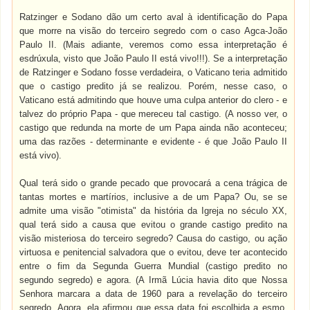
Ratzinger e Sodano dão um certo aval à identificação do Papa
que morre na visão do terceiro segredo com o caso Agca-João
Paulo II. (Mais adiante, veremos como essa interpretação é
esdrúxula, visto que João Paulo II está vivo!!!). Se a interpretação
de Ratzinger e Sodano fosse verdadeira, o Vaticano teria admitido
que o castigo predito já se realizou. Porém, nesse caso, o
Vaticano está admitindo que houve uma culpa anterior do clero - e
talvez do próprio Papa - que mereceu tal castigo. (A nosso ver, o
castigo que redunda na morte de um Papa ainda não aconteceu;
uma das razões - determinante e evidente - é que João Paulo II
está vivo).
Qual terá sido o grande pecado que provocará a cena trágica de
tantas mortes e martírios, inclusive a de um Papa? Ou, se se
admite uma visão "otimista" da história da Igreja no século XX,
qual terá sido a causa que evitou o grande castigo predito na
visão misteriosa do terceiro segredo? Causa do castigo, ou ação
virtuosa e penitencial salvadora que o evitou, deve ter acontecido
entre o fim da Segunda Guerra Mundial (castigo predito no
segundo segredo) e agora. (A Irmã Lúcia havia dito que Nossa
Senhora marcara a data de 1960 para a revelação do terceiro
segredo. Agora, ela afirmou que essa data foi escolhida a esmo,