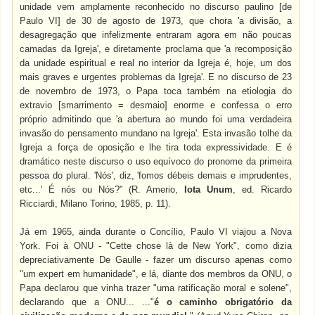
unidade vem amplamente reconhecido no discurso paulino [de
Paulo VI] de 30 de agosto de 1973, que chora 'a divisão, a
desagregação que infelizmente entraram agora em não poucas
camadas da Igreja', e diretamente proclama que 'a recomposição
da unidade espiritual e real no interior da Igreja é, hoje, um dos
mais graves e urgentes problemas da Igreja'. E no discurso de 23
de novembro de 1973, o Papa toca também na etiologia do
extravio [smarrimento = desmaio] enorme e confessa o erro
próprio admitindo que 'a abertura ao mundo foi uma verdadeira
invasão do pensamento mundano na Igreja'. Esta invasão tolhe da
Igreja a força de oposição e lhe tira toda expressividade. E é
dramático neste discurso o uso equívoco do pronome da primeira
pessoa do plural. 'Nós', diz, 'fomos débeis demais e imprudentes,
etc...' É nós ou Nós?" (R. Amerio,
Iota Unum
, ed. Ricardo
Ricciardi, Milano Torino, 1985, p. 11).
Já em 1965, ainda durante o Concílio, Paulo VI viajou a Nova
York. Foi à ONU - "Cette chose là de New York", como dizia
depreciativamente De Gaulle - fazer um discurso apenas como
"um expert em humanidade", e lá, diante dos membros da ONU, o
Papa declarou que vinha trazer "uma ratificação moral e solene",
declarando que a ONU... ..."
é o caminho obrigatório da