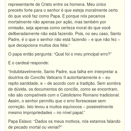
representante de Cristo entre os homens. Meu único
preceito forte para o senhor é que esteja moralmente certo
do que você faz como Papa. E porque nós pecamos
mortalmente não apenas por ação, mas também por
omissão, seja apenas como certeza moral do que você
deliberadamente não está fazendo. Pois, no seu caso, Santo
Padre, é o que o senhor não está fazendo – e que não fez –
que decepciona muitos dos fiéis.”
O papa então pergunta: “Qual foi o meu principal erro?”
E o cardeal responde:
“Indubitavelmente, Santo Padre, sua falha em interpretar a
doutrina do Concílio Vaticano II autoritariamente e – eu
repito santidade, e – de acordo com a tradição. Sem sombra
de dúvida, os documentos do concílio, como se encontram,
não são compatíveis com o Catolicismo Romano tradicional.
Assim, o senhor permitiu que o erro florescesse sem
correção. Isto levou a muitos equívocos – possivelmente
mesmo impropriedades – no nível papal.”
Papa Eslavo: “Dados os meus motivos, nós estamos falando
de pecado mortal ou venial?”