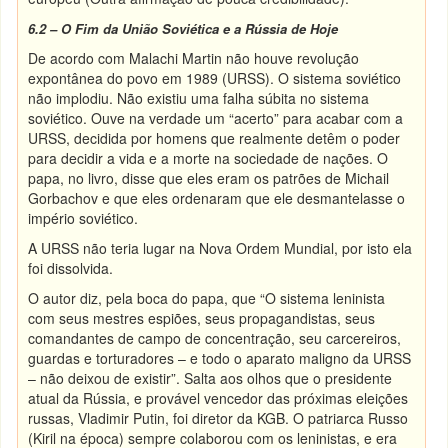
6.2 – O Fim da União Soviética e a Rússia de Hoje
De acordo com Malachi Martin não houve revolução
expontânea do povo em 1989 (URSS). O sistema soviético
não implodiu. Não existiu uma falha súbita no sistema
soviético. Ouve na verdade um “acerto” para acabar com a
URSS, decidida por homens que realmente detêm o poder
para decidir a vida e a morte na sociedade de nações. O
papa, no livro, disse que eles eram os patrões de Michail
Gorbachov e que eles ordenaram que ele desmantelasse o
império soviético.
A URSS não teria lugar na Nova Ordem Mundial, por isto ela
foi dissolvida.
O autor diz, pela boca do papa, que “O sistema leninista
com seus mestres espiões, seus propagandistas, seus
comandantes de campo de concentração, seu carcereiros,
guardas e torturadores – e todo o aparato maligno da URSS
– não deixou de existir”. Salta aos olhos que o presidente
atual da Rússia, e provável vencedor das próximas eleições
russas, Vladimir Putin, foi diretor da KGB. O patriarca Russo
(Kiril na época) sempre colaborou com os leninistas, e era