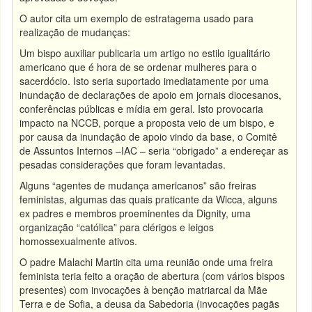
O autor cita um exemplo de estratagema usado para
realização de mudanças:
Um bispo auxiliar publicaria um artigo no estilo igualitário
americano que é hora de se ordenar mulheres para o
sacerdócio. Isto seria suportado imediatamente por uma
inundação de declarações de apoio em jornais diocesanos,
conferências públicas e mídia em geral. Isto provocaria
impacto na NCCB, porque a proposta veio de um bispo, e
por causa da inundação de apoio vindo da base, o Comitê
de Assuntos Internos –IAC – seria “obrigado” a endereçar as
pesadas considerações que foram levantadas.
Alguns “agentes de mudança americanos” são freiras
feministas, algumas das quais praticante da Wicca, alguns
ex padres e membros proeminentes da Dignity, uma
organização “católica” para clérigos e leigos
homossexualmente ativos.
O padre Malachi Martin cita uma reunião onde uma freira
feminista teria feito a oração de abertura (com vários bispos
presentes) com invocações à benção matriarcal da Mãe
Terra e de Sofia, a deusa da Sabedoria (invocações pagãs