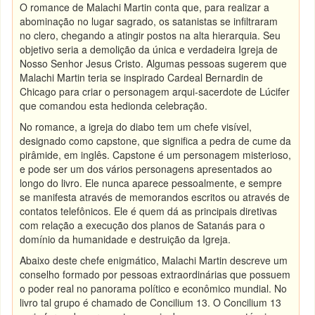
O romance de Malachi Martin conta que, para realizar a
abominação no lugar sagrado, os satanistas se infiltraram
no clero, chegando a atingir postos na alta hierarquia. Seu
objetivo seria a demolição da única e verdadeira Igreja de
Nosso Senhor Jesus Cristo. Algumas pessoas sugerem que
Malachi Martin teria se inspirado Cardeal Bernardin de
Chicago para criar o personagem arqui-sacerdote de Lúcifer
que comandou esta hedionda celebração.
No romance, a igreja do diabo tem um chefe visível,
designado como capstone, que significa a pedra de cume da
pirâmide, em inglês. Capstone é um personagem misterioso,
e pode ser um dos vários personagens apresentados ao
longo do livro. Ele nunca aparece pessoalmente, e sempre
se manifesta através de memorandos escritos ou através de
contatos telefônicos. Ele é quem dá as principais diretivas
com relação a execução dos planos de Satanás para o
domínio da humanidade e destruição da Igreja.
Abaixo deste chefe enigmático, Malachi Martin descreve um
conselho formado por pessoas extraordinárias que possuem
o poder real no panorama político e econômico mundial. No
livro tal grupo é chamado de Concilium 13. O Concilium 13