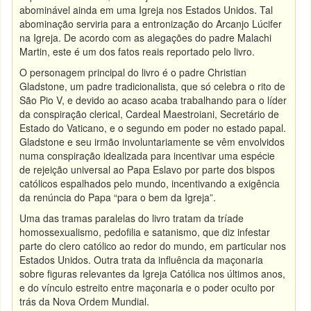
abominável ainda em uma Igreja nos Estados Unidos. Tal
abominação serviria para a entronização do Arcanjo Lúcifer
na Igreja. De acordo com as alegações do padre Malachi
Martin, este é um dos fatos reais reportado pelo livro.
O personagem principal do livro é o padre Christian
Gladstone, um padre tradicionalista, que só celebra o rito de
São Pio V, e devido ao acaso acaba trabalhando para o líder
da conspiração clerical, Cardeal Maestroiani, Secretário de
Estado do Vaticano, e o segundo em poder no estado papal.
Gladstone e seu irmão involuntariamente se vêm envolvidos
numa conspiração idealizada para incentivar uma espécie
de rejeição universal ao Papa Eslavo por parte dos bispos
católicos espalhados pelo mundo, incentivando a exigência
da renúncia do Papa “para o bem da Igreja”.
Uma das tramas paralelas do livro tratam da tríade
homossexualismo, pedofilia e satanismo, que diz infestar
parte do clero católico ao redor do mundo, em particular nos
Estados Unidos. Outra trata da influência da maçonaria
sobre figuras relevantes da Igreja Católica nos últimos anos,
e do vínculo estreito entre maçonaria e o poder oculto por
trás da Nova Ordem Mundial.