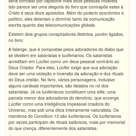
seria formado por capstone mais doze pessoas notáveis.
Isto parece ser uma alegoria do livro que contrapõe estes à
Cristo e seus doze apóstolos. Além do poderio econômico e
político, eles deteriam o domínio tanto da comunicação
escrita quanto das telecomunicações globais.
Existem dois grupos conspiradores distintos, porém ligados,
no livro:
A falange, que é compostas pelos adoradores do diabo que
se dividem em satanistas e luciferianos. Os satanistas
acreditam em Lúcifer como um deus pessoal contrário ao
Deus Criador. Para eles, Lúcifer exige que sua adoração
deve ser uma violação e inversão da adoração e dos rituais
do Deus cristão. No livro, vários personagens, inclusive
alguns cardeais importantes, são listados no rol dos
satanistas. Já os luciferianos constituem uma elite, uma
parcela menor dos adoradores do demônio, que enxerga
Lúcifer como uma inteligência impessoal criadora do
Universo, mas sob uma ótica inteiramente naturalista. Os
membros do Concilium 13 são luciferianos. Os luciferianos
por vezes participam de rituais satânicos, mais por memorial
do que crença, diferentemente dos satanistas.