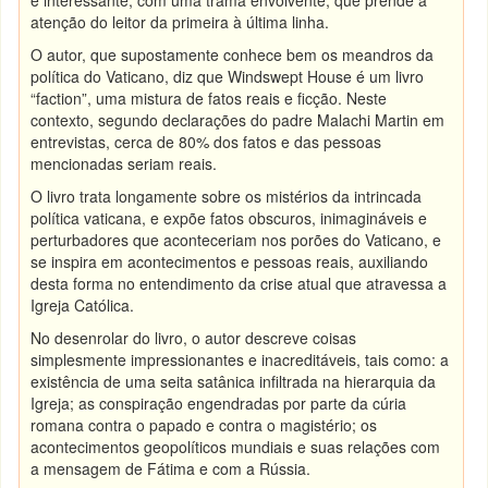
e interessante, com uma trama envolvente, que prende a
atenção do leitor da primeira à última linha.
O autor, que supostamente conhece bem os meandros da
política do Vaticano, diz que Windswept House é um livro
“faction”, uma mistura de fatos reais e ficção. Neste
contexto, segundo declarações do padre Malachi Martin em
entrevistas, cerca de 80% dos fatos e das pessoas
mencionadas seriam reais.
O livro trata longamente sobre os mistérios da intrincada
política vaticana, e expõe fatos obscuros, inimagináveis e
perturbadores que aconteceriam nos porões do Vaticano, e
se inspira em acontecimentos e pessoas reais, auxiliando
desta forma no entendimento da crise atual que atravessa a
Igreja Católica.
No desenrolar do livro, o autor descreve coisas
simplesmente impressionantes e inacreditáveis, tais como: a
existência de uma seita satânica infiltrada na hierarquia da
Igreja; as conspiração engendradas por parte da cúria
romana contra o papado e contra o magistério; os
acontecimentos geopolíticos mundiais e suas relações com
a mensagem de Fátima e com a Rússia.