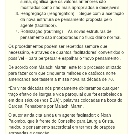
suma, significa que os valores anteriores são
mostrados como não mais apropriados e desejáveis.
Reagregação (reagregation) – Segue com a aceitação
da nova estrutura de pensamento proposta pelo
agente (facilitador).
Rotinização (routining) – As novas estruturas de
pensamento são incorporadas no fluxo diário normal.
Os procedimentos podem ser repetidos sempre que
necessário, e através de quantos ‘facilitadores’ convertidos o
possível – para perpetuar e espalhar o “novo pensamento”.
De acordo com Malachi Martin, este foi o processo utilizado
para fazer com que cinqüenta milhões de católicos norte
americanos aceitassem a missa nova na década de 70.
“Em vinte décadas nós praticamente obliteramos qualquer
traço efetivo de liturgia e vida paroquial que foi estabelecida
em dois séculos (nos EUA)”, palavras colocadas na boca do
Cardeal Pensabene por Malachi Martin.
O autor ainda cita ainda um agente facilitador: o Noah
Palombo, que à frente do Conselho para Liturgia Cristã,
mudou o pensamento sacerdotal em termos de orações
aprovadas e devoção.