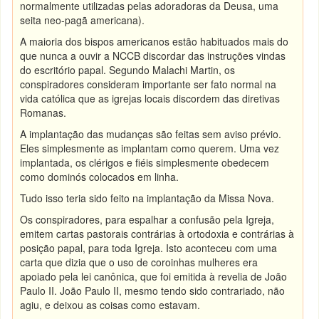
normalmente utilizadas pelas adoradoras da Deusa, uma
seita neo-pagã americana).
A maioria dos bispos americanos estão habituados mais do
que nunca a ouvir a NCCB discordar das instruções vindas
do escritório papal. Segundo Malachi Martin, os
conspiradores consideram importante ser fato normal na
vida católica que as igrejas locais discordem das diretivas
Romanas.
A implantação das mudanças são feitas sem aviso prévio.
Eles simplesmente as implantam como querem. Uma vez
implantada, os clérigos e fiéis simplesmente obedecem
como dominós colocados em linha.
Tudo isso teria sido feito na implantação da Missa Nova.
Os conspiradores, para espalhar a confusão pela Igreja,
emitem cartas pastorais contrárias à ortodoxia e contrárias à
posição papal, para toda Igreja. Isto aconteceu com uma
carta que dizia que o uso de coroinhas mulheres era
apoiado pela lei canônica, que foi emitida à revelia de João
Paulo II. João Paulo II, mesmo tendo sido contrariado, não
agiu, e deixou as coisas como estavam.