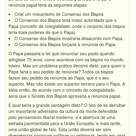
renúncia papal teria as seguintes etapas:
Criar um mecanismo de Consenso dos Bispos
O Consenso dos Bispos teria maior autoridade que o
Papa (conceito de colegialidade, onde o conjunto dos bispos
teria mais poderes do que o Papa).
O Consenso dos Bispos mostraria desacordo com Papa.
O Consenso dos Bispos forçaria a renúncia do Papa.
O Papa passaria a ter que renunciar seu posto quando
atingisse 75 anos, como acontece com os bispos no mundo
inteiro. Mas um problema prático decorre disto: para quem o
Papa faria o seu pedido de renúncia? Todos os bispos
fazem seu pedido de renúncia ao Papa, que é o seu
superior. Mas não existe um superior terreno para o Papa. A
idéia então, de acordo com o conceito de colegialidade,
seria que o Sínodo dos Bispos aprovaria a renúncia papal.
E qual seria a grande vantagem disto? O fato de se derrubar
um importante adversário da cultura da morte defendida
pelo pensamento liberal moderno, e a abertura de uma
estrada pavimentada para a União Européia, e mais tarde,
uma união global de fato. Esta união deveria ser sem
divergências nacionais políticas ou religiosas, tendo em vista