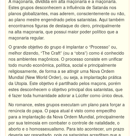
A maçonaria, dividida em alta maçonaria e a maçonaria.
Estes grupos desconhecem a influência de Satanás nos
planos globalizantes, mas aderem, conscientemente ou não,
ao plano mestre engendrado pelos satanistas. Aqui também
encontramos figuras de destaque do clero, principalmente
na alta maçonaria, que possui maior poder político que a
maçonaria regular.
O grande objetivo do grupo é implantar o “Processo” ou,
melhor dizendo, “The Craft” (ou a “obra”) como é conhecido
nos ambientes maçônicos. O processo consiste em unificar
todo mundo econômica, política, social e principalmente
religiosamente, de forma a se atingir uma Nova Ordem
Mundial (New World Order), ou seja, a implantação prática
da Utopia. Este objetivo é partilhado pelos maçons, porém
estes desconhecem o objetivo principal dos satanistas, que
é fazer toda humanidade adorar a Lúcifer como único deus.
No romance, estes grupos executam um plano para forçar a
renúncia do papa. O papa atual é visto como empecilho
para a implantação da Nova Ordem Mundial, principalmente
por sua teimosia em combater o controle de natalidade, o
aborto e o homossexualismo. Para isto acontecer, um prazo
deveria ser respeitado, pois os satanistas acreditam que a