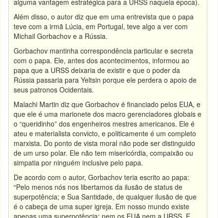
alguma vantagem estratégica para a URSS naquela época).
Além disso, o autor diz que em uma entrevista que o papa
teve com a irmã Lúcia, em Portugal, teve algo a ver com
Michail Gorbachov e a Rússia.
Gorbachov mantinha correspondência particular e secreta
com o papa. Ele, antes dos acontecimentos, informou ao
papa que a URSS deixaria de existir e que o poder da
Rússia passaria para Yeltsin porque ele perdera o apoio de
seus patronos Ocidentais.
Malachi Martin diz que Gorbachov é financiado pelos EUA, e
que ele é uma marionete dos macro gerenciadores globais e
o “queridinho” dos engenheiros mestres americanos. Ele é
ateu e materialista convicto, e politicamente é um completo
marxista. Do ponto de vista moral não pode ser distinguido
de um urso polar. Ele não tem misericórdia, compaixão ou
simpatia por ninguém inclusive pelo papa.
De acordo com o autor, Gorbachov teria escrito ao papa:
“Pelo menos nós nos libertamos da ilusão de status de
superpotência; e Sua Santidade, de qualquer ilusão de que
é o cabeça de uma super igreja. Em nosso mundo existe
apenas uma superpotência; nem os EUA nem a URSS. E