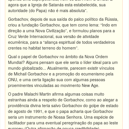
agora que a Igreja de Satanás esta estabelecida, sua
autoridade (do Papa) não é mais absoluta”.
Gorbachov, depois de sua saída do palco político da Rússia,
criou a fundação Gorbachov, que tem como lema: “Indo em
direção a uma Nova Civilização”, e formulou planos para a
Cruz Verde Internacional, sua versão de atividade
ecumênica, para a “aliança espiritual de todos verdadeiros
crentes no habitat terreno do homem”.
Qual o papel de Gorbachov no âmbito da Nova Ordem
Mundial? Alguns pensam que ele seria o líder ideal para um
mundo globalizado... Atualmente, parecem existir vínculos
de Michail Gorbachov e a promoção do ecumenismo pela
ONU, e uma certa ligação sua com algumas pessoas
proeminentes vinculadas ao movimento New Age.
O padre Malachi Martin afirma algumas coisas muito
estranhas ainda a respeito de Gorbachov, como ao alegar a
providência divina teria salvo Gorbachov do golpe de estado
de agosto de 1991, e que o papa acharia que Gorbachov
seria um instrumento de Nossa Senhora. Uma espécie de
facilitador para uma eventual peregrinação do papa ao leste
europeu (Outra afirmação de pouca credibilidade).