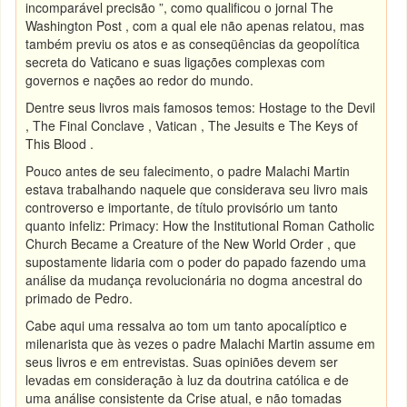
incomparável precisão ”, como qualificou o jornal The
Washington Post , com a qual ele não apenas relatou, mas
também previu os atos e as conseqüências da geopolítica
secreta do Vaticano e suas ligações complexas com
governos e nações ao redor do mundo.
Dentre seus livros mais famosos temos: Hostage to the Devil
, The Final Conclave , Vatican , The Jesuits e The Keys of
This Blood .
Pouco antes de seu falecimento, o padre Malachi Martin
estava trabalhando naquele que considerava seu livro mais
controverso e importante, de título provisório um tanto
quanto infeliz: Primacy: How the Institutional Roman Catholic
Church Became a Creature of the New World Order , que
supostamente lidaria com o poder do papado fazendo uma
análise da mudança revolucionária no dogma ancestral do
primado de Pedro.
Cabe aqui uma ressalva ao tom um tanto apocalíptico e
milenarista que às vezes o padre Malachi Martin assume em
seus livros e em entrevistas. Suas opiniões devem ser
levadas em consideração à luz da doutrina católica e de
uma análise consistente da Crise atual, e não tomadas