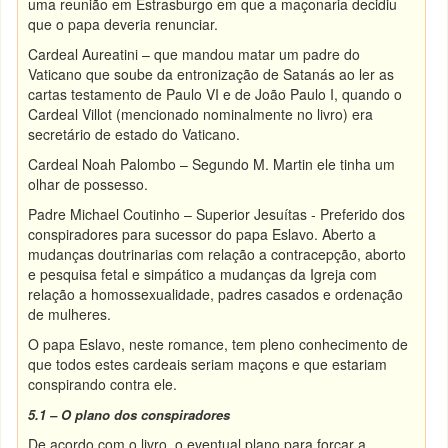
uma reunião em Estrasburgo em que a maçonaria decidiu
que o papa deveria renunciar.
Cardeal Aureatini – que mandou matar um padre do
Vaticano que soube da entronização de Satanás ao ler as
cartas testamento de Paulo VI e de João Paulo I, quando o
Cardeal Villot (mencionado nominalmente no livro) era
secretário de estado do Vaticano.
Cardeal Noah Palombo – Segundo M. Martin ele tinha um
olhar de possesso.
Padre Michael Coutinho – Superior Jesuítas - Preferido dos
conspiradores para sucessor do papa Eslavo. Aberto a
mudanças doutrinarias com relação a contracepção, aborto
e pesquisa fetal e simpático a mudanças da Igreja com
relação a homossexualidade, padres casados e ordenação
de mulheres.
O papa Eslavo, neste romance, tem pleno conhecimento de
que todos estes cardeais seriam maçons e que estariam
conspirando contra ele.
5.1 – O plano dos conspiradores
De acordo com o livro, o eventual plano para forçar a