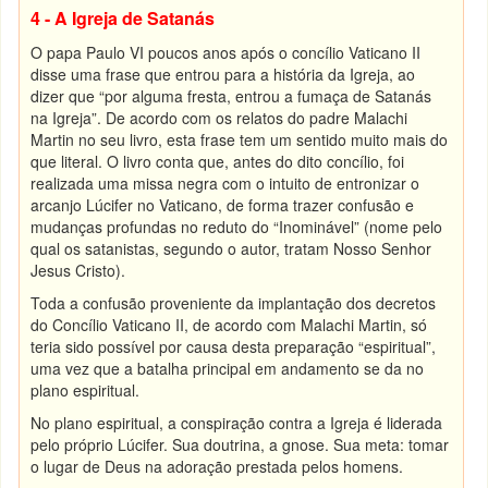
4 - A Igreja de Satanás
O papa Paulo VI poucos anos após o concílio Vaticano II
disse uma frase que entrou para a história da Igreja, ao
dizer que “por alguma fresta, entrou a fumaça de Satanás
na Igreja”. De acordo com os relatos do padre Malachi
Martin no seu livro, esta frase tem um sentido muito mais do
que literal. O livro conta que, antes do dito concílio, foi
realizada uma missa negra com o intuito de entronizar o
arcanjo Lúcifer no Vaticano, de forma trazer confusão e
mudanças profundas no reduto do “Inominável” (nome pelo
qual os satanistas, segundo o autor, tratam Nosso Senhor
Jesus Cristo).
Toda a confusão proveniente da implantação dos decretos
do Concílio Vaticano II, de acordo com Malachi Martin, só
teria sido possível por causa desta preparação “espiritual”,
uma vez que a batalha principal em andamento se da no
plano espiritual.
No plano espiritual, a conspiração contra a Igreja é liderada
pelo próprio Lúcifer. Sua doutrina, a gnose. Sua meta: tomar
o lugar de Deus na adoração prestada pelos homens.