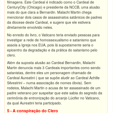
filmagens. Este Cardeal é indicado como o Cardeal de
CenturyCity (Chicago) e presidente da NCCB, uma alusão
mais do que clara a Bernardin. Malachi Martin chega
mencionar dois casos de assassinatos satânicos de padres
da diocese deste Cardeal, e sugere que ele estivera
diretamente envolvido neles.
No enredo do livro, o Vaticano teria enviado pessoas para
investigar a rede de homossexualismo e satanismo que
assola a Igreja nos EUA, pois lá supostamente seria o
epicentro da degradação e da prática do satanismo pelo
clero.
Além da suposta alusão ao Cardeal Bernardin, Malachi
Martin denuncia mais 3 Cardeais importantes como sendo
satanistas, dentre eles um personagem chamado de
Cardeal Aureatini ( que se supõe aludir ao Cardeal Achille
Silvestrini – numa associação de nomes óbvia). Sem
rodeios, Malachi Martin o acusa de ter assassinado de um
padre veterano por suspeitar que este sabia do segredo da
cerimônia de entronização do arcanjo Lúcifer no Vaticano,
da qual Aureatini teria participado.
5 - A conspiração do Clero