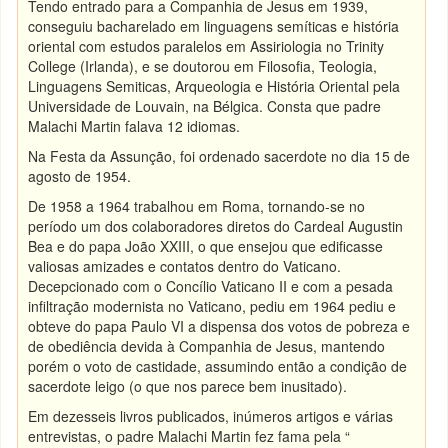
Tendo entrado para a Companhia de Jesus em 1939,
conseguiu bacharelado em linguagens semíticas e história
oriental com estudos paralelos em Assiriologia no Trinity
College (Irlanda), e se doutorou em Filosofia, Teologia,
Linguagens Semiticas, Arqueologia e História Oriental pela
Universidade de Louvain, na Bélgica. Consta que padre
Malachi Martin falava 12 idiomas.
Na Festa da Assunção, foi ordenado sacerdote no dia 15 de
agosto de 1954.
De 1958 a 1964 trabalhou em Roma, tornando-se no
período um dos colaboradores diretos do Cardeal Augustin
Bea e do papa João XXIII, o que ensejou que edificasse
valiosas amizades e contatos dentro do Vaticano.
Decepcionado com o Concílio Vaticano II e com a pesada
infiltração modernista no Vaticano, pediu em 1964 pediu e
obteve do papa Paulo VI a dispensa dos votos de pobreza e
de obediência devida à Companhia de Jesus, mantendo
porém o voto de castidade, assumindo então a condição de
sacerdote leigo (o que nos parece bem inusitado).
Em dezesseis livros publicados, inúmeros artigos e várias
entrevistas, o padre Malachi Martin fez fama pela “