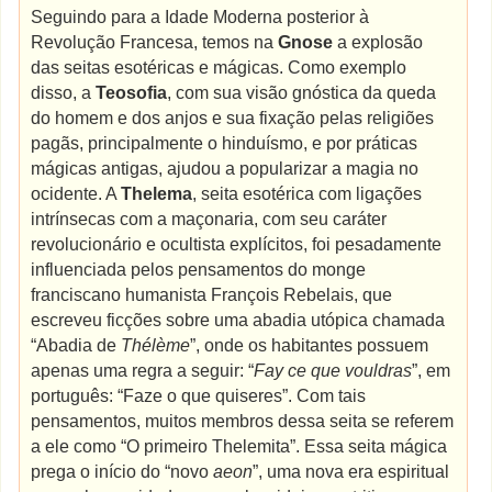
Seguindo para a Idade Moderna posterior à
Revolução Francesa, temos na
Gnose
a explosão
das seitas esotéricas e mágicas. Como exemplo
disso, a
Teosofia
, com sua visão gnóstica da queda
do homem e dos anjos e sua fixação pelas religiões
pagãs, principalmente o hinduísmo, e por práticas
mágicas antigas, ajudou a popularizar a magia no
ocidente. A
Thelema
, seita esotérica com ligações
intrínsecas com a maçonaria, com seu caráter
revolucionário e ocultista explícitos, foi pesadamente
influenciada pelos pensamentos do monge
franciscano humanista François Rebelais, que
escreveu ficções sobre uma abadia utópica chamada
“Abadia de
Thélème
”, onde os habitantes possuem
apenas uma regra a seguir: “
Fay ce que vouldras
”, em
português: “Faze o que quiseres”. Com tais
pensamentos, muitos membros dessa seita se referem
a ele como “O primeiro Thelemita”. Essa seita mágica
prega o início do “novo
aeon
”, uma nova era espiritual