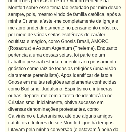
definições precisas do Prof. Orlando Fedeli e da
Montfort sobre esse tema tão estudado por mim desde
sempre, pois, mesmo vindo de família católica, após a
minha Crisma, afastei-me completamente da Igreja e
me aprofundei diretamente no pensamento gnóstico,
por meio de várias seitas esotéricas de caráter
ocultista e mágico, como Gnosis Brasil, AMORC
(Rosacruz) e Astrum Argentum (Thelema). Enquanto
pertencia a uma dessas seitas, foi parte de um
trabalho pessoal estudar e identificar o pensamento
gnóstico como raiz de todas as religiões (uma visão
claramente perenialista). Após identificar de fato a
Gnose em muitas religiões amplamente conhecidas,
como Budismo, Judaísmo, Espiritismo e inúmeras
outras, deparei-me com a tarefa de identificá-la no
Cristianismo. Inicialmente, obtive sucesso em
diversas denominações protestantes, como
Calvinismo e Luteranismo, até que alguns amigos
católicos e leitores do site Montfort, que há tempos
lutavam pela minha conversão (e estavam à beira da