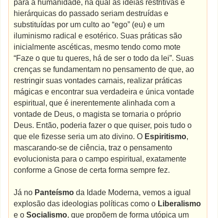
para a humanidade, na qual as ideias restritivas e
hierárquicas do passado seriam destruídas e
substituídas por um culto ao “ego” (eu) e um
iluminismo radical e esotérico. Suas práticas são
inicialmente ascéticas, mesmo tendo como mote
“Faze o que tu queres, há de ser o todo da lei”. Suas
crenças se fundamentam no pensamento de que, ao
restringir suas vontades carnais, realizar práticas
mágicas e encontrar sua verdadeira e única vontade
espiritual, que é inerentemente alinhada com a
vontade de Deus, o magista se tornaria o próprio
Deus. Então, poderia fazer o que quiser, pois tudo o
que ele fizesse seria um ato divino. O
Espiritismo
,
mascarando-se de ciência, traz o pensamento
evolucionista para o campo espiritual, exatamente
conforme a Gnose de certa forma sempre fez.
Já no
Panteísmo
da Idade Moderna, vemos a igual
explosão das ideologias políticas como o
Liberalismo
e o
Socialismo
, que propõem de forma utópica um