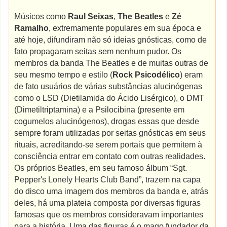
Músicos como
Raul Seixas
,
The Beatles
e
Zé
Ramalho
, extremamente populares em sua época e
até hoje, difundiram não só ideias gnósticas, como de
fato propagaram seitas sem nenhum pudor. Os
membros da banda The Beatles e de muitas outras de
seu mesmo tempo e estilo (
Rock Psicodélico
) eram
de fato usuários de várias substâncias alucinógenas
como o LSD (Dietilamida do Ácido Lisérgico), o DMT
(Dimetiltriptamina) e a Psilocibina (presente em
cogumelos alucinógenos), drogas essas que desde
sempre foram utilizadas por seitas gnósticas em seus
rituais, acreditando-se serem portais que permitem à
consciência entrar em contato com outras realidades.
Os próprios Beatles, em seu famoso álbum “Sgt.
Pepper's Lonely Hearts Club Band”, trazem na capa
do disco uma imagem dos membros da banda e, atrás
deles, há uma plateia composta por diversas figuras
famosas que os membros consideravam importantes
para a história. Uma das figuras é o mago fundador da