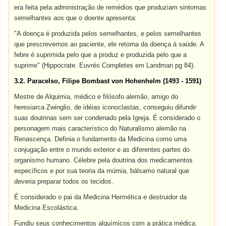
era feita pela administração de remédios que produziam sintomas
semelhantes aos que o doente apresenta:
"A doença é produzida pelos semelhantes, e pelos semelhantes
que prescrevemos ao paciente, ele retorna da doença à saúde. A
febre é suprimida pelo que a produz e produzida pelo que a
suprime" (Hippocrate. Euvrés Completes em Landman pg 84).
3.2. Paracelso, Filipe Bombast von Hohenhelm (1493 - 1591)
Mestre de Alquimia, médico e filósofo alemão, amigo do
heresiarca Zwinglio, de idéias iconoclastas, conseguiu difundir
suas doutrinas sem ser condenado pela Igreja. É considerado o
personagem mais característico do Naturalismo alemão na
Renascença. Definia o fundamento da Medicina como uma
conjugação entre o mundo exterior e as diferentes partes do
organismo humano. Célebre pela doutrina dos medicamentos
específicos e por sua teoria da múmia, bálsamo natural que
deveria preparar todos os tecidos.
É considerado o pai da Medicina Hermética e destruidor da
Medicina Escolástica.
Fundiu seus conhecimentos alquímicos com a prática médica.