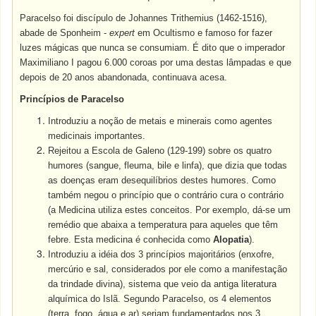
Paracelso foi discípulo de Johannes Trithemius (1462-1516),
abade de Sponheim -
expert
em Ocultismo e famoso for fazer
luzes mágicas que nunca se consumiam. É dito que o imperador
Maximiliano I pagou 6.000 coroas por uma destas lâmpadas e que
depois de 20 anos abandonada, continuava acesa.
Princípios de Paracelso
Introduziu a noção de metais e minerais como agentes
medicinais importantes.
Rejeitou a Escola de Galeno (129-199) sobre os quatro
humores (sangue, fleuma, bile e linfa), que dizia que todas
as doenças eram desequilíbrios destes humores. Como
também negou o princípio que o contrário cura o contrário
(a Medicina utiliza estes conceitos. Por exemplo, dá-se um
remédio que abaixa a temperatura para aqueles que têm
febre. Esta medicina é conhecida como
Alopatia
).
Introduziu a idéia dos 3 princípios majoritários (enxofre,
mercúrio e sal, considerados por ele como a manifestação
da trindade divina), sistema que veio da antiga literatura
alquímica do Islã. Segundo Paracelso, os 4 elementos
(terra, fogo, água e ar) seriam fundamentados nos 3