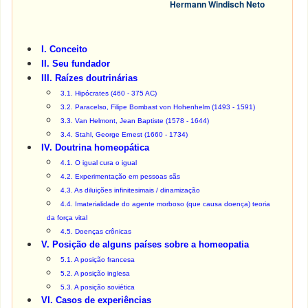
Hermann Windisch Neto
I. Conceito
II. Seu fundador
III. Raízes doutrinárias
3.1. Hipócrates (460 - 375 AC)
3.2. Paracelso, Filipe Bombast von Hohenhelm (1493 - 1591)
3.3. Van Helmont, Jean Baptiste (1578 - 1644)
3.4. Stahl, George Ernest (1660 - 1734)
IV. Doutrina homeopática
4.1. O igual cura o igual
4.2. Experimentação em pessoas sãs
4.3. As diluições infinitesimais / dinamização
4.4. Imaterialidade do agente morboso (que causa doença) teoria
da força vital
4.5. Doenças crônicas
V. Posição de alguns países sobre a homeopatia
5.1. A posição francesa
5.2. A posição inglesa
5.3. A posição soviética
VI. Casos de experiências