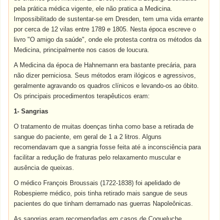
pela prática médica vigente, ele não pratica a Medicina.
Impossibilitado de sustentar-se em Dresden, tem uma vida errante
por cerca de 12 vilas entre 1789 e 1805. Nesta época escreve o
livro "O amigo da saúde", onde ele protesta contra os métodos da
Medicina, principalmente nos casos de loucura.
A Medicina da época de Hahnemann era bastante precária, para
não dizer perniciosa. Seus métodos eram ilógicos e agressivos,
geralmente agravando os quadros clínicos e levando-os ao óbito.
Os principais procedimentos terapêuticos eram:
1- Sangrias
O tratamento de muitas doenças tinha como base a retirada de
sangue do paciente, em geral de 1 a 2 litros. Alguns
recomendavam que a sangria fosse feita até a inconsciência para
facilitar a redução de fraturas pelo relaxamento muscular e
ausência de queixas.
O médico François Broussais (1722-1838) foi apelidado de
Robespierre médico, pois tinha retirado mais sangue de seus
pacientes do que tinham derramado nas guerras Napoleônicas.
As sangrias eram recomendadas em casos de Coqueluche,