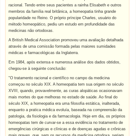
racional. Tendo entre seus pacientes a rainha Elisabeth e outros
membros da família real britânica, a homeopatia tinha grande
popularidade no Reino. O próprio príncipe Charles, usuário do
método homeopático, pediu um estudo em profundidade das
medicinas não ortodoxas.
A British Medical Association promoveu uma avaliação detalhada
através de uma comissão formada pelas maiores sumidades
médicas e farmacológicas da Inglaterra.
Em 1984, após extensa e numerosa análise dos dados obtidos,
chegou-se à seguinte conclusão:
"O tratamento racional e científico no campo da medicina
começou no século XIX. A homeopatia tem sua origem no século
XVIII, quando, provavelmente, as curas alopáticas ocasionavam
mais mortes do que melhoras no estado de saúde. Ao final do
século XIX, a homeopatia era uma filosofia estática, inalterada,
enquanto a pratica médica evoluía, baseada na compreensão da
patologia, da fisiologia e da farmacologia. Hoje em dia, os próprios
homeopatas tem de curvar-se a essa evidência no tratamento de
emergências cirúrgicas e clínicas e de doenças agudas e crônicas
mais graves, que, sem os recursos da medicina ortodoxa, seriam