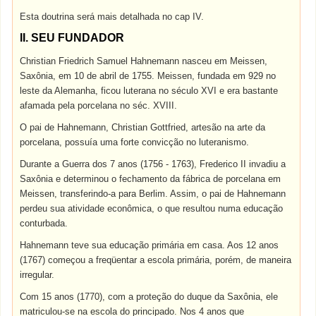
Esta doutrina será mais detalhada no cap IV.
II. SEU FUNDADOR
Christian Friedrich Samuel Hahnemann nasceu em Meissen,
Saxônia, em 10 de abril de 1755. Meissen, fundada em 929 no
leste da Alemanha, ficou luterana no século XVI e era bastante
afamada pela porcelana no séc. XVIII.
O pai de Hahnemann, Christian Gottfried, artesão na arte da
porcelana, possuía uma forte convicção no luteranismo.
Durante a Guerra dos 7 anos (1756 - 1763), Frederico II invadiu a
Saxônia e determinou o fechamento da fábrica de porcelana em
Meissen, transferindo-a para Berlim. Assim, o pai de Hahnemann
perdeu sua atividade econômica, o que resultou numa educação
conturbada.
Hahnemann teve sua educação primária em casa. Aos 12 anos
(1767) começou a freqüentar a escola primária, porém, de maneira
irregular.
Com 15 anos (1770), com a proteção do duque da Saxônia, ele
matriculou-se na escola do principado. Nos 4 anos que