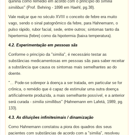
quinina como remédio em acordo com o princípio do
similia
similibus
" (Prof. Behring - 1898 em Haehl, pg.38).
Vale realçar que no século XVIII o conceito de febre era muito
vago, sendo o sinal patognômico da febre, para Hahnemann, o
pulso rápido, rubor facial, sede, entre outros; sintomas tanto da
hipertermia (febre) como da hipotermia (baixa temperatura).
4.2. Experimentação em pessoas sãs
Conforme o princípio da "similia", é necessário testar as
substâncias medicamentosas em pessoas sãs para saber receitar
a substância que causa os sintomas mais semelhantes ao do
doente.
"... Pode-se sobrepor à doença a ser tratada, em particular se for
crônica, o remédio que é capaz de estimular uma outra doença
artificialmente produzida, a mais semelhante possível, e a anterior
será curada -
similia simillibus
" (Hahnemann em Lafetá, 1989, pg.
133).
4.3. As diluições infinitesimais / dinamização
Como Hahnemann constatou a piora dos quadros dos seus
pacientes com substâncias de acordo com a "similia", resolveu