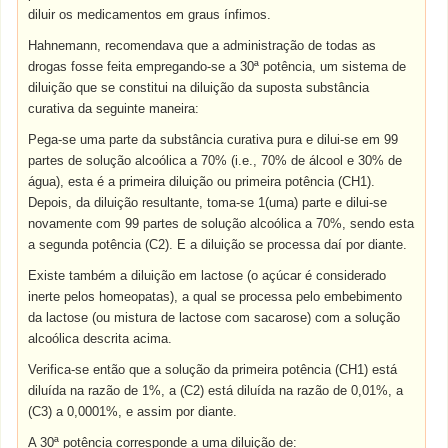
diluir os medicamentos em graus ínfimos.
Hahnemann, recomendava que a administração de todas as
drogas fosse feita empregando-se a 30ª potência, um sistema de
diluição que se constitui na diluição da suposta substância
curativa da seguinte maneira:
Pega-se uma parte da substância curativa pura e dilui-se em 99
partes de solução alcoólica a 70% (i.e., 70% de álcool e 30% de
água), esta é a primeira diluição ou primeira potência (CH1).
Depois, da diluição resultante, toma-se 1(uma) parte e dilui-se
novamente com 99 partes de solução alcoólica a 70%, sendo esta
a segunda potência (C2). E a diluição se processa daí por diante.
Existe também a diluição em lactose (o açúcar é considerado
inerte pelos homeopatas), a qual se processa pelo embebimento
da lactose (ou mistura de lactose com sacarose) com a solução
alcoólica descrita acima.
Verifica-se então que a solução da primeira potência (CH1) está
diluída na razão de 1%, a (C2) está diluída na razão de 0,01%, a
(C3) a 0,0001%, e assim por diante.
A 30ª potência corresponde a uma diluição de: