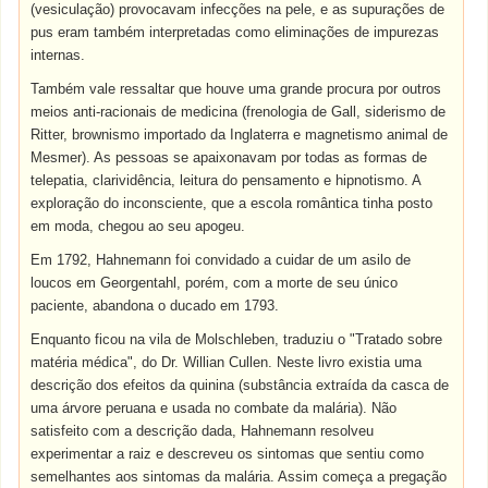
(vesiculação) provocavam infecções na pele, e as supurações de
pus eram também interpretadas como eliminações de impurezas
internas.
Também vale ressaltar que houve uma grande procura por outros
meios anti-racionais de medicina (frenologia de Gall, siderismo de
Ritter, brownismo importado da Inglaterra e magnetismo animal de
Mesmer). As pessoas se apaixonavam por todas as formas de
telepatia, clarividência, leitura do pensamento e hipnotismo. A
exploração do inconsciente, que a escola romântica tinha posto
em moda, chegou ao seu apogeu.
Em 1792, Hahnemann foi convidado a cuidar de um asilo de
loucos em Georgentahl, porém, com a morte de seu único
paciente, abandona o ducado em 1793.
Enquanto ficou na vila de Molschleben, traduziu o "Tratado sobre
matéria médica", do Dr. Willian Cullen. Neste livro existia uma
descrição dos efeitos da quinina (substância extraída da casca de
uma árvore peruana e usada no combate da malária). Não
satisfeito com a descrição dada, Hahnemann resolveu
experimentar a raiz e descreveu os sintomas que sentiu como
semelhantes aos sintomas da malária. Assim começa a pregação