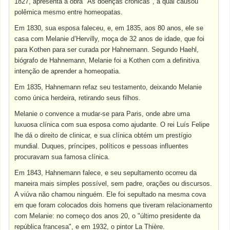
1827, apresenta a obra "As doenças crônicas", a qual causou
polêmica mesmo entre homeopatas.
Em 1830, sua esposa faleceu, e, em 1835, aos 80 anos, ele se
casa com Melanie d’Hervilly, moça de 32 anos de idade, que foi
para Kothen para ser curada por Hahnemann. Segundo Haehl,
biógrafo de Hahnemann, Melanie foi a Kothen com a definitiva
intenção de aprender a homeopatia.
Em 1835, Hahnemann refaz seu testamento, deixando Melanie
como única herdeira, retirando seus filhos.
Melanie o convence a mudar-se para Paris, onde abre uma
luxuosa clínica com sua esposa como ajudante. O rei Luís Felipe
lhe dá o direito de clinicar, e sua clínica obtém um prestígio
mundial. Duques, príncipes, políticos e pessoas influentes
procuravam sua famosa clínica.
Em 1843, Hahnemann falece, e seu sepultamento ocorreu da
maneira mais simples possível, sem padre, orações ou discursos.
A viúva não chamou ninguém. Ele foi sepultado na mesma cova
em que foram colocados dois homens que tiveram relacionamento
com Melanie: no começo dos anos 20, o "último presidente da
república francesa", e em 1932, o pintor La Thière.