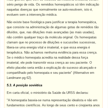
sério perigo de vida. Os remédios homeopáticos só têm indicação
naquelas doenças que normalmente se auto-resolvem, isto é,
evoluem sem a intervenção médica.
Não existe base fisiológica para justificar a terapia homeopática,
que consiste na administração de algumas gotas de remédios tão
diluídos, que, nas diluições mais avançadas (as mais usadas),
não contêm qualquer traço da molécula original. Os homeopatas
clamam que no processo de diluições e sucussões sucessivas,
libera-se uma energia vital e imaterial, e que essa energia é
terapêutica. Não achamos nenhuma evidência para essa crença.
Se o médico homeopata acredita na realidade dessa força
imaterial, ele pode transmitir essa crença ao seu paciente. O
efeito placebo seria então a explicação do sucesso alcançado e
compartilhado pelo homeopata e seu paciente" (Alternative em
Landmann pg 62).
5.3. A posição soviética
Em carta oficial, o ministério da Saúde da URSS declarou:
"A homeopatia baseia-se numa representação idealista e não em
fundamentos científicos. Ao longo de seus cento e cinqüenta anos