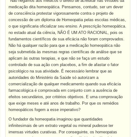
"Não negamos aos médicos o direito de acreditar nas virtudes da
medicação dita homeopática. Pensamos, contudo, ser um dever
de consciência protestar vigorosamente contra o projeto de
concessão de um diploma de Homeopatia pelas escolas médicas,
o que significaria oficializar seu ensino. A prescrição homeopática.
no estado atual da ciência, NÃO É UM ATO RACIONAL, pois os
fundamentos científicos de sua eficácia não foram comprovados.
Não há qualquer razão para que a medicação homeopática não
seja submetida às mesmas regras científicas de análise que se
aplicam às outras terapias, e que não se faça um estudo
controlado de sua ação com placebos, a fim de afastar o fator
psicológico na sua atividade. É necessário lembrar que as
autoridades do Ministério da Saúde só autorizam a
comercialização de qualquer medicamento quando sua eficácia
farmacológica é comprovada em conjunto com a ausência de
efeitos secundários, por critérios objetivos. E uma comprovação
que exige meses e até anos de trabalho. Por que os remédios
homeopáticos fogem a esse imperativo?
O fundador da homeopatia imaginou que quantidades
infinitesimais de um extrato vegetal ou mineral pudesse ter
imensas virtudes curativas. Por conseguinte, os homeopatas