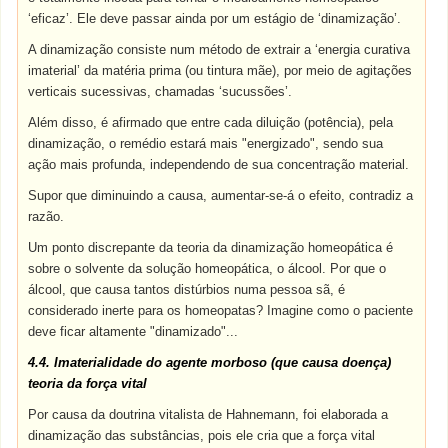
‘eficaz’. Ele deve passar ainda por um estágio de ‘dinamização’.
A dinamização consiste num método de extrair a ‘energia curativa
imaterial’ da matéria prima (ou tintura mãe), por meio de agitações
verticais sucessivas, chamadas ‘sucussões’.
Além disso, é afirmado que entre cada diluição (potência), pela
dinamização, o remédio estará mais "energizado", sendo sua
ação mais profunda, independendo de sua concentração material.
Supor que diminuindo a causa, aumentar-se-á o efeito, contradiz a
razão.
Um ponto discrepante da teoria da dinamização homeopática é
sobre o solvente da solução homeopática, o álcool. Por que o
álcool, que causa tantos distúrbios numa pessoa sã, é
considerado inerte para os homeopatas? Imagine como o paciente
deve ficar altamente "dinamizado"...
4.4. Imaterialidade do agente morboso (que causa doença)
teoria da força vital
Por causa da doutrina vitalista de Hahnemann, foi elaborada a
dinamização das substâncias, pois ele cria que a força vital