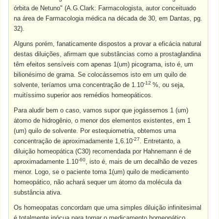
órbita de Netuno" (A.G.Clark: Farmacologista, autor conceituado
na área de Farmacologia médica na década de 30, em Dantas, pg.
32).
Alguns porém, fanaticamente dispostos a provar a eficácia natural
destas diluições, afirmam que substâncias como a prostaglandina
têm efeitos sensíveis com apenas 1(um) picograma, isto é, um
bilionésimo de grama. Se colocássemos isto em um quilo de
-12
solvente, teríamos uma concentração de 1.10
%, ou seja,
muitíssimo superior aos remédios homeopáticos.
Para aludir bem o caso, vamos supor que jogássemos 1 (um)
átomo de hidrogênio, o menor dos elementos existentes, em 1
(um) quilo de solvente. Por estequiometria, obtemos uma
-27
concentração de aproximadamente 1,6.10
. Entretanto, a
diluição homeopática (C30) recomendada por Hahnemann é de
-60
aproximadamente 1.10
, isto é, mais de um decalhão de vezes
menor. Logo, se o paciente toma 1(um) quilo de medicamento
homeopático, não achará sequer um átomo da molécula da
substância ativa.
Os homeopatas concordam que uma simples diluição infinitesimal
é totalmente inócua para tornar o medicamento homeopático