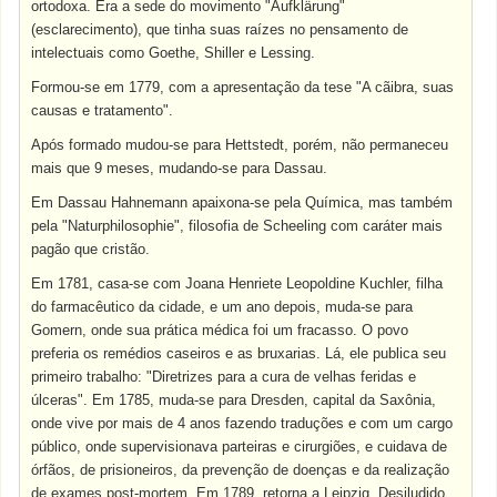
ortodoxa. Era a sede do movimento "Aufklärung"
(esclarecimento), que tinha suas raízes no pensamento de
intelectuais como Goethe, Shiller e Lessing.
Formou-se em 1779, com a apresentação da tese "A cãibra, suas
causas e tratamento".
Após formado mudou-se para Hettstedt, porém, não permaneceu
mais que 9 meses, mudando-se para Dassau.
Em Dassau Hahnemann apaixona-se pela Química, mas também
pela "Naturphilosophie", filosofia de Scheeling com caráter mais
pagão que cristão.
Em 1781, casa-se com Joana Henriete Leopoldine Kuchler, filha
do farmacêutico da cidade, e um ano depois, muda-se para
Gomern, onde sua prática médica foi um fracasso. O povo
preferia os remédios caseiros e as bruxarias. Lá, ele publica seu
primeiro trabalho: "Diretrizes para a cura de velhas feridas e
úlceras". Em 1785, muda-se para Dresden, capital da Saxônia,
onde vive por mais de 4 anos fazendo traduções e com um cargo
público, onde supervisionava parteiras e cirurgiões, e cuidava de
órfãos, de prisioneiros, da prevenção de doenças e da realização
de exames post-mortem. Em 1789, retorna a Leipzig. Desiludido