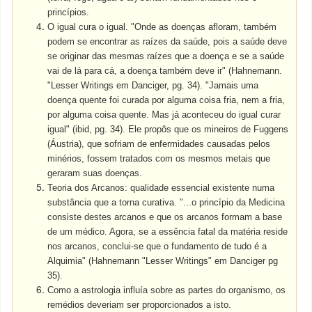
princípios.
O igual cura o igual. "Onde as doenças afloram, também
podem se encontrar as raízes da saúde, pois a saúde deve
se originar das mesmas raízes que a doença e se a saúde
vai de lá para cá, a doença também deve ir" (Hahnemann.
"Lesser Writings em Danciger, pg. 34). "Jamais uma
doença quente foi curada por alguma coisa fria, nem a fria,
por alguma coisa quente. Mas já aconteceu do igual curar
igual" (ibid, pg. 34). Ele propôs que os mineiros de Fuggens
(Áustria), que sofriam de enfermidades causadas pelos
minérios, fossem tratados com os mesmos metais que
geraram suas doenças.
Teoria dos Arcanos: qualidade essencial existente numa
substância que a torna curativa. "...o princípio da Medicina
consiste destes arcanos e que os arcanos formam a base
de um médico. Agora, se a essência fatal da matéria reside
nos arcanos, conclui-se que o fundamento de tudo é a
Alquimia" (Hahnemann "Lesser Writings" em Danciger pg
35).
Como a astrologia influía sobre as partes do organismo, os
remédios deveriam ser proporcionados a isto.