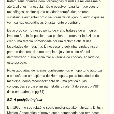
tratam seus doentes com preparações diluídas à milionésima ou
até à bilionésima escala; não é possível, para farmacólogos e
toxicólogos, aceitar que a atividade terapêutica de uma
substância aumenta com o seu grau de diluição, quando o que se
verifica nas experiências é justamente o contrário.
De acordo com o nosso ponto de vista, trata-se de um logro,
imposto à opinião pública e ao paciente, pretender induzi-los a
crer numa terapia homologada por um diploma oficial das
faculdades de medicina. É necessário sublinhar ainda o risco,
para os doentes, de uma terapia cujo valor ainda não foi
demonstrado. Seria oficializar a varinha de condão, ao lado do
estetoscópio.
No estado atual de nossos conhecimentos é inoportuno autorizar
a emissão de um diploma de Homeopatia pelas faculdades de
medicina, como reconhecimento de uma prática cujas
concepções se baseiam na metafísica alemã do século XVIII"
(Non em Ladmann pg 61).
5.2. A posição inglesa
Em 1986, no seu relatório sobre medicinas alternativas, a British
Medical Association afirmava que a homeopatia não tem base