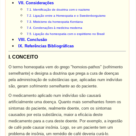
VII. Considerações
7.1. Identificação de doutrina com o nazismo
7.2. Ligação entre a Homeopatia e o Swedenborguismo
7.3. Misticismo da homeopatia Kentiana
7.4. Condenações à medicina moderna
7.5. Ligação da homeopatia com o espiritismo no Brasil
VIII. Conclusão
IX. Referências Bibliográficas
I. CONCEITO
O termo homeopatia vem do grego "homoios-pathos" (sofrimento
semelhante) e designa a doutrina que prega a cura de doenças
pela administração de substâncias que, aplicadas num indivíduo
são, geram
sofrimento semelhante
ao do paciente.
O medicamento aplicado num indivíduo são causará
artificialmente uma doença. Quanto mais semelhantes forem os
sintomas do paciente, realmente doente, com os sintomas
causados por esta substância, maior a eficácia deste
medicamento para a cura deste doente. Por exemplo, a ingestão
de café pode causar insônia. Logo, se um paciente tem um
problema de insônia, um remédio de café deveria curá-lo.