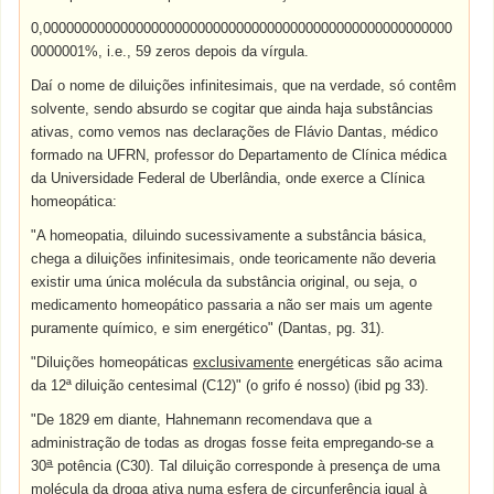
0,00000000000000000000000000000000000000000000000000000
0000001%, i.e., 59 zeros depois da vírgula.
Daí o nome de diluições infinitesimais, que na verdade, só contêm
solvente, sendo absurdo se cogitar que ainda haja substâncias
ativas, como vemos nas declarações de Flávio Dantas, médico
formado na UFRN, professor do Departamento de Clínica médica
da Universidade Federal de Uberlândia, onde exerce a Clínica
homeopática:
"A homeopatia, diluindo sucessivamente a substância básica,
chega a diluições infinitesimais, onde teoricamente não deveria
existir uma única molécula da substância original, ou seja, o
medicamento homeopático passaria a não ser mais um agente
puramente químico, e sim energético" (Dantas, pg. 31).
"Diluições homeopáticas
exclusivamente
energéticas são acima
da 12ª
diluição centesimal (C12)" (o grifo é nosso) (ibid pg 33).
"De 1829 em diante, Hahnemann recomendava que a
administração de todas as drogas fosse feita empregando-se a
a
30
potência (C30). Tal diluição corresponde à presença de uma
molécula da droga ativa numa esfera de circunferência igual à