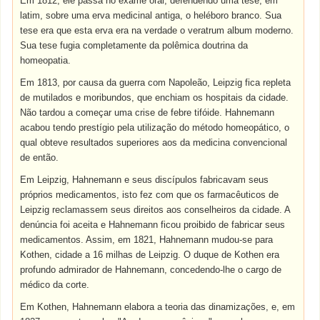
Em 1812, ele passa no exame oral, defendendo uma tese, em
latim, sobre uma erva medicinal antiga, o heléboro branco. Sua
tese era que esta erva era na verdade o veratrum album moderno.
Sua tese fugia completamente da polêmica doutrina da
homeopatia.
Em 1813, por causa da guerra com Napoleão, Leipzig fica repleta
de mutilados e moribundos, que enchiam os hospitais da cidade.
Não tardou a começar uma crise de febre tifóide. Hahnemann
acabou tendo prestígio pela utilização do método homeopático, o
qual obteve resultados superiores aos da medicina convencional
de então.
Em Leipzig, Hahnemann e seus discípulos fabricavam seus
próprios medicamentos, isto fez com que os farmacêuticos de
Leipzig reclamassem seus direitos aos conselheiros da cidade. A
denúncia foi aceita e Hahnemann ficou proibido de fabricar seus
medicamentos. Assim, em 1821, Hahnemann mudou-se para
Kothen, cidade a 16 milhas de Leipzig. O duque de Kothen era
profundo admirador de Hahnemann, concedendo-lhe o cargo de
médico da corte.
Em Kothen, Hahnemann elabora a teoria das dinamizações, e, em