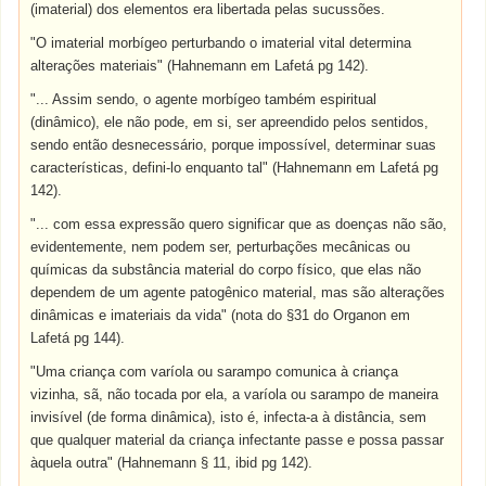
(imaterial) dos elementos era libertada pelas sucussões.
"O imaterial morbígeo perturbando o imaterial vital determina
alterações materiais" (Hahnemann em Lafetá pg 142).
"... Assim sendo, o agente morbígeo também espiritual
(dinâmico), ele não pode, em si, ser apreendido pelos sentidos,
sendo então desnecessário, porque impossível, determinar suas
características, defini-lo enquanto tal" (Hahnemann em Lafetá pg
142).
"... com essa expressão quero significar que as doenças não são,
evidentemente, nem podem ser, perturbações mecânicas ou
químicas da substância material do corpo físico, que elas não
dependem de um agente patogênico material, mas são alterações
dinâmicas e imateriais da vida" (nota do §31 do Organon em
Lafetá pg 144).
"Uma criança com varíola ou sarampo comunica à criança
vizinha, sã, não tocada por ela, a varíola ou sarampo de maneira
invisível (de forma dinâmica), isto é, infecta-a à distância, sem
que qualquer material da criança infectante passe e possa passar
àquela outra" (Hahnemann § 11, ibid pg 142).