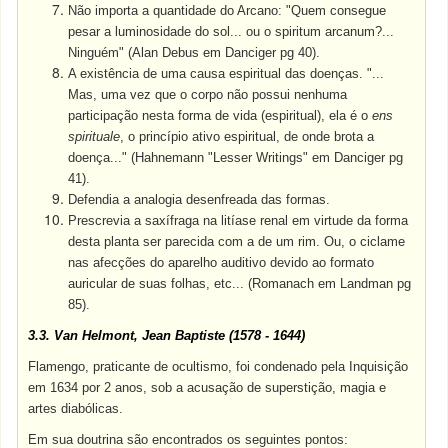
Não importa a quantidade do Arcano: "Quem consegue
pesar a luminosidade do sol... ou o spiritum arcanum?...
Ninguém" (Alan Debus em Danciger pg 40).
A existência de uma causa espiritual das doenças. "...
Mas, uma vez que o corpo não possui nenhuma
participação nesta forma de vida (espiritual), ela é o
ens
spirituale
, o princípio ativo espiritual, de onde brota a
doença..." (Hahnemann "Lesser Writings" em Danciger pg
41).
Defendia a analogia desenfreada das formas.
Prescrevia a saxífraga na litíase renal em virtude da forma
desta planta ser parecida com a de um rim. Ou, o ciclame
nas afecções do aparelho auditivo devido ao formato
auricular de suas folhas, etc... (Romanach em Landman pg
85).
3.3. Van Helmont, Jean Baptiste (1578 - 1644)
Flamengo, praticante de ocultismo, foi condenado pela Inquisição
em 1634 por 2 anos, sob a acusação de superstição, magia e
artes diabólicas.
Em sua doutrina são encontrados os seguintes pontos: