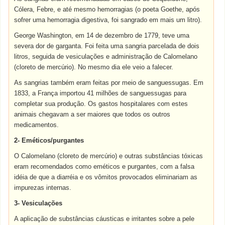
Cólera, Febre, e até mesmo hemorragias (o poeta Goethe, após
sofrer uma hemorragia digestiva, foi sangrado em mais um litro).
George Washington, em 14 de dezembro de 1779, teve uma
severa dor de garganta. Foi feita uma sangria parcelada de dois
litros, seguida de vesiculações e administração de Calomelano
(cloreto de mercúrio). No mesmo dia ele veio a falecer.
As sangrias também eram feitas por meio de sanguessugas. Em
1833, a França importou 41 milhões de sanguessugas para
completar sua produção. Os gastos hospitalares com estes
animais chegavam a ser maiores que todos os outros
medicamentos.
2- Eméticos/purgantes
O Calomelano (cloreto de mercúrio) e outras substâncias tóxicas
eram recomendados como eméticos e purgantes, com a falsa
idéia de que a diarréia e os vômitos provocados eliminariam as
impurezas internas.
3- Vesiculações
A aplicação de substâncias cáusticas e irritantes sobre a pele