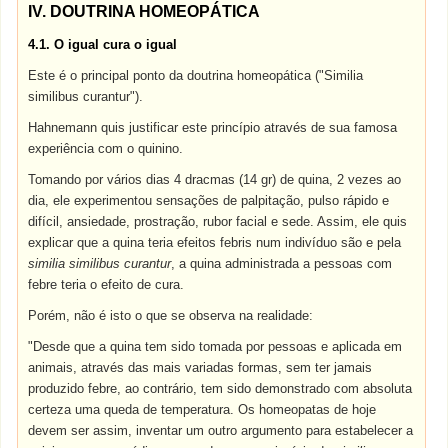
IV. DOUTRINA HOMEOPÁTICA
4.1. O igual cura o igual
Este é o principal ponto da doutrina homeopática ("Similia
similibus curantur").
Hahnemann quis justificar este princípio através de sua famosa
experiência com o quinino.
Tomando por vários dias 4 dracmas (14 gr) de quina, 2 vezes ao
dia, ele experimentou sensações de palpitação, pulso rápido e
difícil, ansiedade, prostração, rubor facial e sede. Assim, ele quis
explicar que a quina teria efeitos febris num indivíduo são e pela
similia similibus curantur
, a quina administrada a pessoas com
febre teria o efeito de cura.
Porém, não é isto o que se observa na realidade:
"Desde que a quina tem sido tomada por pessoas e aplicada em
animais, através das mais variadas formas, sem ter jamais
produzido febre, ao contrário, tem sido demonstrado com absoluta
certeza uma queda de temperatura. Os homeopatas de hoje
devem ser assim, inventar um outro argumento para estabelecer a