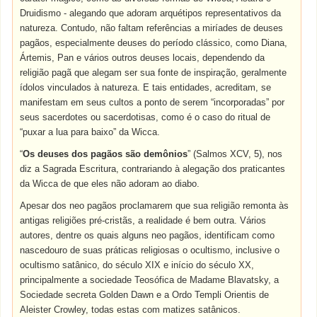
Druidismo - alegando que adoram arquétipos representativos da
natureza. Contudo, não faltam referências a miríades de deuses
pagãos, especialmente deuses do período clássico, como Diana,
Ártemis, Pan e vários outros deuses locais, dependendo da
religião pagã que alegam ser sua fonte de inspiração, geralmente
ídolos vinculados à natureza. E tais entidades, acreditam, se
manifestam em seus cultos a ponto de serem “incorporadas” por
seus sacerdotes ou sacerdotisas, como é o caso do ritual de
“puxar a lua para baixo” da Wicca.
“
Os deuses dos pagãos são demônios
” (Salmos XCV, 5), nos
diz a Sagrada Escritura, contrariando à alegação dos praticantes
da Wicca de que eles não adoram ao diabo.
Apesar dos neo pagãos proclamarem que sua religião remonta às
antigas religiões pré-cristãs, a realidade é bem outra. Vários
autores, dentre os quais alguns neo pagãos, identificam como
nascedouro de suas práticas religiosas o ocultismo, inclusive o
ocultismo satânico, do século XIX e início do século XX,
principalmente a sociedade Teosófica de Madame Blavatsky, a
Sociedade secreta Golden Dawn e a Ordo Templi Orientis de
Aleister Crowley, todas estas com matizes satânicos.