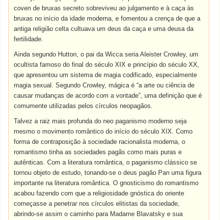
coven de bruxas secreto sobreviveu ao julgamento e à caça às
bruxas no início da idade moderna, e fomentou a crença de que a
antiga religião celta cultuava um deus da caça e uma deusa da
fertilidade.
Ainda segundo Hutton, o pai da Wicca seria Aleister Crowley, um
ocultista famoso do final do século XIX e princípio do século XX,
que apresentou um sistema de magia codificado, especialmente
magia sexual. Segundo Crowley, mágica é “a arte ou ciência de
causar mudanças de acordo com a vontade”, uma definição que é
comumente utilizadas pelos círculos neopagãos.
Talvez a raiz mais profunda do neo paganismo moderno seja
mesmo o movimento romântico do início do século XIX. Como
forma de contraposição à sociedade racionalista moderna, o
romantismo tinha as sociedades pagãs como mais puras e
autênticas. Com a literatura romântica, o paganismo clássico se
tornou objeto de estudo, tonando-se o deus pagão Pan uma figura
importante na literatura romântica. O gnosticismo do romantismo
acabou fazendo com que a religiosidade gnóstica do oriente
começasse a penetrar nos círculos elitistas da sociedade,
abrindo-se assim o caminho para Madame Blavatsky e sua