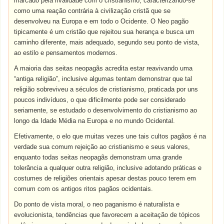
marcado pela rivalidade com o cristianismo, caracterizando-se
como uma reação contrária à civilização cristã que se
desenvolveu na Europa e em todo o Ocidente. O Neo pagão
tipicamente é um cristão que rejeitou sua herança e busca um
caminho diferente, mais adequado, segundo seu ponto de vista,
ao estilo e pensamentos modernos.
A maioria das seitas neopagãs acredita estar reavivando uma
“antiga religião”, inclusive algumas tentam demonstrar que tal
religião sobreviveu a séculos de cristianismo, praticada por uns
poucos indivíduos, o que dificilmente pode ser considerado
seriamente, se estudado o desenvolvimento do cristianismo ao
longo da Idade Média na Europa e no mundo Ocidental.
Efetivamente, o elo que muitas vezes une tais cultos pagãos é na
verdade sua comum rejeição ao cristianismo e seus valores,
enquanto todas seitas neopagãs demonstram uma grande
tolerância a qualquer outra religião, inclusive adotando práticas e
costumes de religiões orientais apesar destas pouco terem em
comum com os antigos ritos pagãos ocidentais.
Do ponto de vista moral, o neo paganismo é naturalista e
evolucionista, tendências que favorecem a aceitação de tópicos