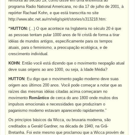
remonta ao século 19, como disse em uma entrevista ao
programa Radio National Americana, no dia 17 de julho de 2001, à
repórter Rachael Kohn, e que está transcrita no site
http://www.abc.net.au/rn/relig/spirit/stories/s313218.htm:
“HUTTON:
(...) O que acontece na Inglaterra no século 20 é que
as pessoas tentam pular 1000 anos de fé cristã de forma a tirar
idéias de mundos antigos, especificamente para os tempos
atuais, para o feminismo, a preocupação ecológica, e de
crescimento individual.
KOHN
: Então você está dizendo que o movimento neopagão atual
deve suas origens ao ano 1000, ou seja, à Idade Média?
HUTTON
: Eu digo que o movimento pagão moderno deve suas
origem aos últimos 200 anos. Você pode começar a notar que as
raízes das mesmas idéias citadas acima começaram no
movimento
Romântico
de cerca do ano 1800 onde muitos dos
impulsos emocionais e necessidades que produziram o
paganismo moderno estavam aparecendo rapidamente.”
Os princípios básicos da Wicca, ou bruxaria moderna, são
creditados a Gerald Gardner, na década de 1940, na Grã-
Bretanha. Foi este mesmo que proclamou que a Wicca provém de