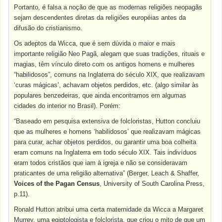
Portanto, é falsa a noção de que as modernas religiões neopagãs
sejam descendentes diretas da religiões européias antes da
difusão do cristianismo.
Os adeptos da Wicca, que é sem dúvida o maior e mais
importante religião Neo Pagã, alegam que suas tradições, rituais e
magias, têm vínculo direto com os antigos homens e mulheres
“habilidosos”, comuns na Inglaterra do século XIX, que realizavam
‘curas mágicas’, achavam objetos perdidos, etc. (algo similar às
populares benzedeiras, que ainda encontramos em algumas
cidades do interior no Brasil). Porém:
“Baseado em pesquisa extensiva de folcloristas, Hutton concluiu
que as mulheres e homens ‘habilidosos’ que realizavam mágicas
para curar, achar objetos perdidos, ou garantir uma boa colheita
eram comuns na Inglaterra em todo século XIX. Tais indivíduos
eram todos cristãos que iam à igreja e não se consideravam
praticantes de uma religião alternativa” (Berger, Leach & Shaffer,
Voices of the Pagan Census
, University of South Carolina Press,
p.11).
Ronald Hutton atribui uma certa maternidade da Wicca a Margaret
Murrey, uma egiptologista e folclorista, que criou o mito de que um