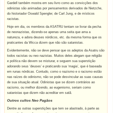
Gardell também mostra em seu livro como as convicções dos
odinistas são animadas por pensamentos derivados de Nietzche,
do historiador Oswald Spengler, de Carl Jung, e de místicos
racistas.
Hoje em dia, os membros da ASATRU tentam se livrar da pecha
de neonazistas, dizendo-se apenas uma seita que ama a
natureza, e adora deuses nórdicos, etc. da mesma forma que os
praticantes da Wicca dizem que não são satanistas.
Evidentemente, não se deve pensar que os adeptos da Asatru são
todos racistas ou neo nazistas. Muitos deles alegam que religião
e política não devem se misturar, e seguem sua superstição
adorando seus ‘deuses’ e praticando sua ‘magia’, que é baseada
em runas nórdicas. Contudo, como o nazismo e o racismo estão
nas raízes do odinismo, não se pode desvincular as suas causas
de sua situação atual. Odinistas que se dizem contrários ao
racismo, ou melhor dizendo, ao eugenismo, seriam como
satanistas que dizem não acreditar em satã.
Outros cultos Neo Pagãos
Dentre as outras superstições que tem se alastrado, à parte as