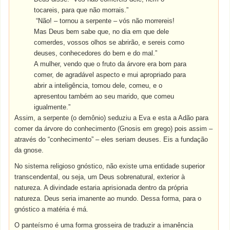
tocareis,
para
que
não
morrais.”
“
Não
! – tornou a
serpente
–
vós
não
morrereis!
Mas
Deus
bem
sabe
que
, no
dia
em
que
dele
comerdes,
vossos
olhos
se abrirão, e sereis
como
deuses
,
conhecedores
do
bem
e do
mal
.”
A
mulher
, vendo
que
o
fruto
da
árvore
era
bom
para
comer
, de
agradável
aspecto
e
mui
apropriado
para
abrir
a
inteligência
, tomou dele, comeu, e o
apresentou
também
ao
seu
marido
,
que
comeu
igualmente
.”
Assim, a serpente (o demônio) seduziu a Eva e esta a Adão para
comer da árvore do conhecimento (Gnosis em grego) pois assim –
através do “conhecimento” – eles seriam deuses. Eis a fundação
da gnose.
No sistema religioso gnóstico, não existe uma entidade superior
transcendental, ou seja, um Deus sobrenatural, exterior à
natureza. A divindade estaria aprisionada dentro da própria
natureza. Deus seria imanente ao mundo. Dessa forma, para o
gnóstico a matéria é má.
O
panteísmo
é uma
forma
grosseira
de
traduzir
a imanência