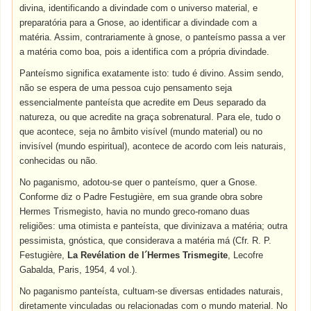
divina
, identificando a
divindade
com
o
universo
material
, e
preparatória
para
a
Gnose
, ao
identificar
a
divindade
com
a
matéria
.
Assim
, contrariamente à
gnose
, o
panteísmo
passa
a
ver
a
matéria
como
boa,
pois
a identifica
com
a
própria
divindade
.
Panteísmo significa exatamente isto: tudo é divino. Assim sendo,
não se espera de uma pessoa cujo pensamento seja
essencialmente panteísta que acredite em Deus separado da
natureza, ou que acredite na graça sobrenatural. Para ele, tudo o
que acontece, seja no âmbito visível (mundo material) ou no
invisível (mundo espiritual), acontece de acordo com leis naturais,
conhecidas ou não.
No paganismo, adotou-se quer o panteísmo, quer a Gnose.
Conforme diz o Padre Festugière, em sua grande obra sobre
Hermes Trismegisto, havia no mundo greco-romano duas
religiões: uma otimista e panteísta, que divinizava a matéria; outra
pessimista, gnóstica, que considerava a matéria má (Cfr. R. P.
Festugière,
La Revélation de l´Hermes Trismegite
, Lecofre
Gabalda, Paris, 1954, 4 vol.).
No
paganismo
panteísta
, cultuam-se diversas
entidades
naturais
,
diretamente
vinculadas
ou
relacionadas
com
o
mundo
material
. No