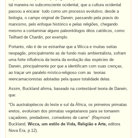
tal maneira no subconsciente ocidental, que a cultura ocidental
passou a encarar tudo como um processo evolutivo, desde a
biologia, o campo original de Darwin, passando pela praxis do
marxismo, pelo enfoque histórico e pelas religiões, chegando
mesmo a contaminar alguns paleontólogos ditos católicos, como
Teilhard de Chardin, por exemplo.
Portanto, não é de se estranhar que a Wicca e muitas seitas
neopagãs, principalmente as de fundo mais ambientalista, sofram
uma forte influência da teoria da evolução das espécies de
Darwin, principalmente por que a identificam com suas crenças,
ao traçar um paralelo místico-religioso com as teorias
reencarnacionistas adotadas pela quase totalidade delas.
Assim, Buckland afirma, baseado na contestável teoria de Darwin,
que:
“Os australopitecos do leste e sul da África, os primeiros primatas
eretos, evoluíram dos primatas vegetarianos para se tornarem
caçadores, predadores, comedores de carne” (Raymond
Buckland,
Wicca, um estilo de Vida, Religião e Arte,
editora
Nova Era, p.12).