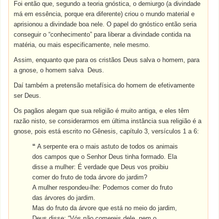
Foi então que, segundo a teoria gnóstica, o demiurgo (a divindade
má em essência, porque era diferente) criou o mundo material e
aprisionou a divindade boa nele. O papel do gnóstico então seria
conseguir o “conhecimento” para liberar a divindade contida na
matéria, ou mais especificamente, nele mesmo.
Assim, enquanto que para os cristãos Deus salva o homem, para
a gnose, o homem salva Deus.
Daí também a pretensão metafísica do homem de efetivamente
ser Deus.
Os pagãos alegam que sua religião é muito antiga, e eles têm
razão nisto, se considerarmos em última instância sua religião é a
gnose, pois está escrito no Gênesis, capítulo 3, versículos 1 a 6:
“
A
serpente
era
o
mais
astuto
de
todos
os
animais
dos
campos
que
o
Senhor
Deus
tinha
formado.
Ela
disse a
mulher
: É
verdade
que
Deus
vos
proibiu
comer
do
fruto
de
toda
árvore
do
jardim
?
A
mulher
respondeu-lhe: Podemos
comer
do
fruto
das
árvores
do
jardim
.
Mas
do
fruto
da
árvore
que
está no
meio
do
jardim
,
Deus
disse: “
Vós
não
comereis dele,
nem
o