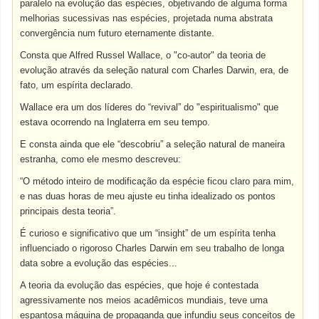
paralelo na evolução das espécies, objetivando de alguma forma
melhorias sucessivas nas espécies, projetada numa abstrata
convergência num futuro eternamente distante.
Consta que Alfred Russel Wallace, o "co-autor" da teoria de
evolução através da seleção natural com Charles Darwin, era, de
fato, um espírita declarado.
Wallace era um dos líderes do “revival” do "espiritualismo" que
estava ocorrendo na Inglaterra em seu tempo.
E consta ainda que ele “descobriu” a seleção natural de maneira
estranha, como ele mesmo descreveu:
“
O método inteiro de modificação da espécie ficou claro para mim,
e nas duas horas de meu ajuste eu tinha idealizado os pontos
principais desta teoria”.
É curioso e significativo que um “insight” de um espírita tenha
influenciado o rigoroso Charles Darwin em seu trabalho de longa
data sobre a evolução das espécies...
A teoria da evolução das espécies, que hoje é contestada
agressivamente nos meios acadêmicos mundiais, teve uma
espantosa máquina de propaganda que infundiu seus conceitos de