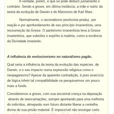
A verdade, porém, é que se pode deduzir justamente o
contrário. Sendo a gnose, em última instância, a mãe e nutriz da
teoria da evolução de Darwin e do Marxismo de Karl Marx.
Normalmente, o racionalismo positivista produz, por
reação e por aprofundamento de seu princípio imanentista, uma
ressurreição da Gnose. O panteísmo imanentista leva à Gnose
imanentista, que substitui o espírito à matéria, como a essência
da Divindade imanente.
A influência do evolucionismo no naturalismo pagão.
Qual seria a influência da teoria da evolução das espécies, de
Darwin, e o seu impacto numa expressão religiosa como o
neopaganismo? Apesar da aparente contradição, é puro exercício
de lógica inferir tal compatibilidade se pesquisarmos um pouco
mais a fundo.
Consideremos a gnose, com sua ancestral crença na depuração
através de reencarnações, sempre apontando para uma melhoria
do indivíduo, almejando num futuro distante liberar a centelha
divina de sua prisão material. É impossível não enxergar certo