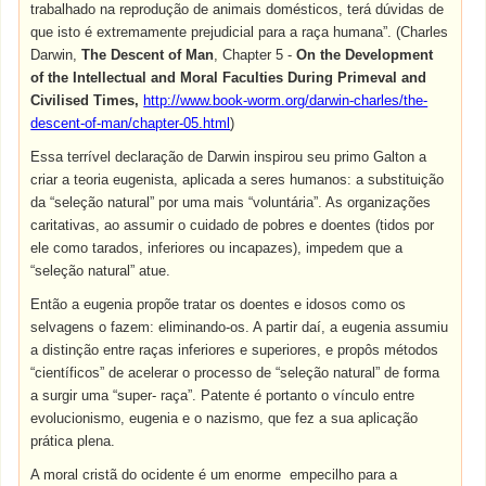
trabalhado na reprodução de animais domésticos, terá dúvidas de
que isto é extremamente prejudicial para a raça humana”. (Charles
Darwin,
The Descent of Man
, Chapter 5 -
On the Development
of the Intellectual and Moral Faculties During Primeval and
Civilised Times,
http://www.book-worm.org/darwin-charles/the-
descent-of-man/chapter-05.html
)
Essa terrível declaração de Darwin inspirou seu primo Galton a
criar a teoria eugenista, aplicada a seres humanos: a substituição
da “seleção natural” por uma mais “voluntária”. As organizações
caritativas, ao assumir o cuidado de pobres e doentes (tidos por
ele como tarados, inferiores ou incapazes), impedem que a
“seleção natural” atue.
Então a eugenia propõe tratar os doentes e idosos como os
selvagens o fazem: eliminando-os. A partir daí, a eugenia assumiu
a distinção entre raças inferiores e superiores, e propôs métodos
“científicos” de acelerar o processo de “seleção natural” de forma
a surgir uma “super- raça”. Patente é portanto o vínculo entre
evolucionismo, eugenia e o nazismo, que fez a sua aplicação
prática plena.
A moral cristã do ocidente é um enorme empecilho para a