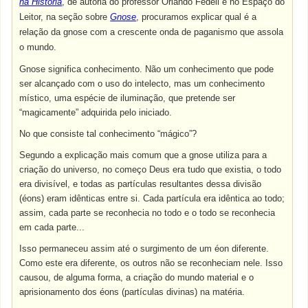
na História
, de autoria do professor Orlando Fedeli e no Espaço do
Leitor, na seção sobre
Gnose
, procuramos explicar qual é a
relação da gnose com a crescente onda de paganismo que assola
o mundo.
Gnose
significa
conhecimento
.
Não
um
conhecimento
que
pode
ser
alcançado
com
o
uso
do
intelecto
,
mas
um
conhecimento
místico, uma
espécie
de
iluminação
,
que
pretende
ser
“magicamente” adquirida
pelo
iniciado
.
No que consiste tal conhecimento “mágico”?
Segundo a explicação mais comum que a gnose utiliza para a
criação do universo, no começo Deus era tudo que existia, o todo
era divisível, e todas as partículas resultantes dessa divisão
(éons) eram idênticas entre si. Cada partícula era idêntica ao todo;
assim, cada parte se reconhecia no todo e o todo se reconhecia
em cada parte...
Isso permaneceu assim até o surgimento de um éon diferente.
Como este era diferente, os outros não se reconheciam nele. Isso
causou, de alguma forma, a criação do mundo material e o
aprisionamento dos éons (partículas divinas) na matéria.