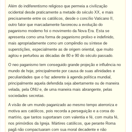
Além do indiferentismo religioso que permeia a civilização
ocidental desde praticamente a metade do século XX, e mais
precisamente entre os católicos, desde o concílio Vaticano II,
outro fator que marcadamente favoreceu a evolução do
paganismo moderno foi o movimento da Nova Era. Esta se
apresenta como uma forma de paganismo prolixo e indefinido,
mais apropriadamente como um compêndio ou síntese de
superstições, especialmente as de origem oriental, que muito
agitou e perturbou as décadas de 80 e 90 do século passado.
O neo paganismo tem conseguido grande projeção e influência no
mundo de hoje, principalmente por causa de suas afinidades e
peculiaridades que o faz aderente à agenda política mundial,
principalmente aquela defendida seja abertamente ou de maneira
velada, pela ONU e, de uma maneira mais abrangente, pelas
sociedades secretas.
A visão de um mundo paganizado ao mesmo tempo aterroriza e
motiva aos católicos, pois recorda a perseguição e a coroa do
martírio, que tantos suportaram com valentia e fé, com muita fé,
nos primórdios da Igreja. Mártires católicos, que perante Roma
pagã não compactuaram com sua moral decadente e não