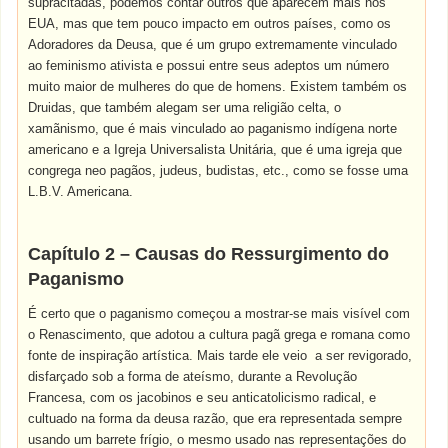
supracitadas, podemos contar outros que aparecem mais nos
EUA, mas que tem pouco impacto em outros países, como os
Adoradores da Deusa, que é um grupo extremamente vinculado
ao feminismo ativista e possui entre seus adeptos um número
muito maior de mulheres do que de homens. Existem também os
Druidas, que também alegam ser uma religião celta, o
xamãnismo, que é mais vinculado ao paganismo indígena norte
americano e a Igreja Universalista Unitária, que é uma igreja que
congrega neo pagãos, judeus, budistas, etc., como se fosse uma
L.B.V. Americana.
Capítulo
2 –
Causas
do Ressurgimento do
Paganismo
É certo que o paganismo começou a mostrar-se mais visível com
o Renascimento, que adotou a cultura pagã grega e romana como
fonte de inspiração artística. Mais tarde ele veio a ser revigorado,
disfarçado sob a forma de ateísmo, durante a Revolução
Francesa, com os jacobinos e seu anticatolicismo radical, e
cultuado na forma da deusa razão, que era representada sempre
usando um barrete frígio, o mesmo usado nas representações do