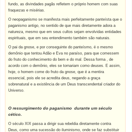
fundo
, as
divindades
pagãs refletem o
próprio
homem
com
suas
fraquezas
e
misérias
.
O neopaganismo se manifesta mais perfeitamente panteísta que o
paganismo antigo, no sentido de que mais diretamente adora a
natureza, mesmo que em seus cultos sejam envolvidas entidades
espirituais, que em seu entendimento também são naturais.
O pai da gnose, e por conseguinte do panteísmo, é o mesmo
demônio que tentou Adão e Eva no paraíso, para que comessem
do fruto do conhecimento do bem e do mal. Dessa forma , de
acordo com o demônio, eles se tornariam como deuses. E assim,
hoje, o homem come do fruto da gnose, que é a mentira
essencial, pois ele se acredita deus, negando a graça
sobrenatural e a existência de um Deus transcendental criador do
Universo.
O ressurgimento do paganismo durante um século
cético.
O século XIX passa a dirigir sua rebeldia diretamente contra
Deus, como uma sucessão do iluminismo, onde se faz substituir