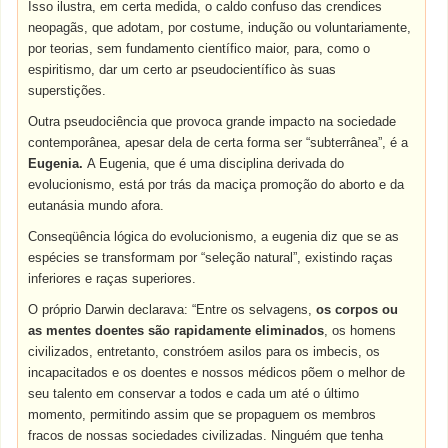
Isso ilustra, em certa medida, o caldo confuso das crendices
neopagãs, que adotam, por costume, indução ou voluntariamente,
por teorias, sem fundamento científico maior, para, como o
espiritismo, dar um certo ar pseudocientífico às suas
superstições.
Outra pseudociência que provoca grande impacto na sociedade
contemporânea, apesar dela de certa forma ser “subterrânea”, é a
Eugenia.
A Eugenia, que é uma disciplina derivada do
evolucionismo, está por trás da maciça promoção do aborto e da
eutanásia mundo afora.
Conseqüência lógica do evolucionismo, a eugenia diz que se as
espécies se transformam por “seleção natural”, existindo raças
inferiores e raças superiores.
O próprio Darwin declarava: “Entre os selvagens,
os corpos ou
as mentes doentes são rapidamente eliminados
, os homens
civilizados, entretanto, constróem asilos para os imbecis, os
incapacitados e os doentes e nossos médicos põem o melhor de
seu talento em conservar a todos e cada um até o último
momento, permitindo assim que se propaguem os membros
fracos de nossas sociedades civilizadas. Ninguém que tenha