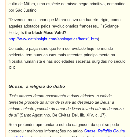
culto de Mithra, uma espécie de missa negra primitiva, combatida
por São Justino:
“Devemos
mencionar
que
Mithra usava
um
barrete
frígio
,
como
aqueles
adotados
pelos
revolucionários
franceses...” (Solange
Hertz
,
Is the black
Mass
Valid?
,
http://www.cathinsight.com/apologetics/hertz1.htm
)
Contudo
, o
paganismo
que
tem se revelado
hoje
no
mundo
ocidental
tem
suas
causas
mais
recentes
principalmente
na
filosofia
humanista
e nas
sociedades
secretas surgidas no
século
XIX.
Gnose
, a
religião
do
diabo
“
Dois
amores
deram nascimento a duas
cidades
: a
cidade
terrestre
procede do
amor
de
si
até
ao
desprezo
de
Deus
; a
cidade
celeste
procede do
amor
de
Deus
levado
até
ao
desprezo
de
si
”
(
Santo
Agostinho, De Civitas Dei, lib. XIV, c. 17).
Sem pretender aprofundar o estudo da gnose, da qual se pode
conseguir melhores informações no artigo
Gnose: Religião Oculta