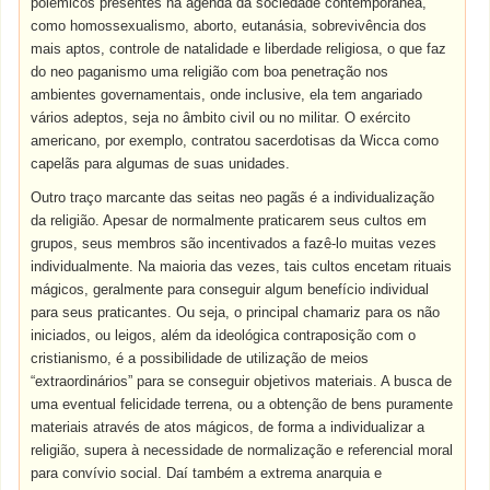
polêmicos presentes na agenda da sociedade contemporânea,
como homossexualismo, aborto, eutanásia, sobrevivência dos
mais aptos, controle de natalidade e liberdade religiosa, o que faz
do neo paganismo uma religião com boa penetração nos
ambientes governamentais, onde inclusive, ela tem angariado
vários adeptos, seja no âmbito civil ou no militar. O exército
americano, por exemplo, contratou sacerdotisas da Wicca como
capelãs para algumas de suas unidades.
Outro traço marcante das seitas neo pagãs é a individualização
da religião. Apesar de normalmente praticarem seus cultos em
grupos, seus membros são incentivados a fazê-lo muitas vezes
individualmente. Na maioria das vezes, tais cultos encetam rituais
mágicos, geralmente para conseguir algum benefício individual
para seus praticantes. Ou seja, o principal chamariz para os não
iniciados, ou leigos, além da ideológica contraposição com o
cristianismo, é a possibilidade de utilização de meios
“extraordinários” para se conseguir objetivos materiais. A busca de
uma eventual felicidade terrena, ou a obtenção de bens puramente
materiais através de atos mágicos, de forma a individualizar a
religião, supera à necessidade de normalização e referencial moral
para convívio social. Daí também a extrema anarquia e