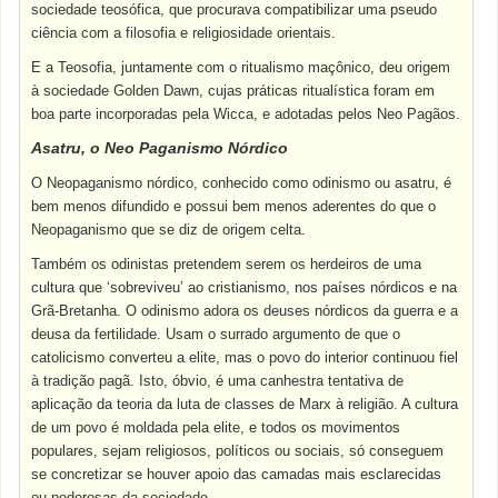
sociedade teosófica, que procurava compatibilizar uma pseudo
ciência com a filosofia e religiosidade orientais.
E a Teosofia, juntamente com o ritualismo maçônico, deu origem
à sociedade Golden Dawn, cujas práticas ritualística foram em
boa parte incorporadas pela Wicca, e adotadas pelos Neo Pagãos.
Asatru, o Neo Paganismo Nórdico
O Neopaganismo nórdico, conhecido como odinismo ou asatru, é
bem menos difundido e possui bem menos aderentes do que o
Neopaganismo que se diz de origem celta.
Também os odinistas pretendem serem os herdeiros de uma
cultura que ‘sobreviveu’ ao cristianismo, nos países nórdicos e na
Grã-Bretanha. O odinismo adora os deuses nórdicos da guerra e a
deusa da fertilidade. Usam o surrado argumento de que o
catolicismo converteu a elite, mas o povo do interior continuou fiel
à tradição pagã. Isto, óbvio, é uma canhestra tentativa de
aplicação da teoria da luta de classes de Marx à religião. A cultura
de um povo é moldada pela elite, e todos os movimentos
populares, sejam religiosos, políticos ou sociais, só conseguem
se concretizar se houver apoio das camadas mais esclarecidas
ou poderosas da sociedade.