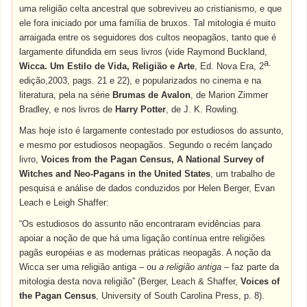
uma religião celta ancestral que sobreviveu ao cristianismo, e que
ele fora iniciado por uma família de bruxos. Tal mitologia é muito
arraigada entre os seguidores dos cultos neopagãos, tanto que é
largamente difundida em seus livros (vide Raymond Buckland,
a.
Wicca. Um Estilo de Vida, Religião e Arte
, Ed. Nova Era, 2
edição,2003, pags. 21 e 22), e popularizados no cinema e na
literatura, pela na série
Brumas de Avalon
, de Marion Zimmer
Bradley, e nos livros de
Harry Potter
, de J. K. Rowling.
Mas hoje isto é largamente contestado por estudiosos do assunto,
e mesmo por estudiosos neopagãos. Segundo o recém lançado
livro,
Voices from the Pagan Census, A National Survey of
Witches and Neo-Pagans in the United States
, um trabalho de
pesquisa e análise de dados conduzidos por Helen Berger, Evan
Leach e Leigh Shaffer:
“Os estudiosos do assunto não encontraram evidências para
apoiar a noção de que há uma ligação contínua entre religiões
pagãs européias e as modernas práticas neopagãs. A noção da
Wicca ser uma religião antiga – ou
a religião antiga
– faz parte da
mitologia desta nova religião” (Berger, Leach & Shaffer,
Voices of
the Pagan Census
, University of South Carolina Press, p. 8).