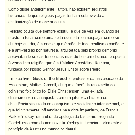
Como disse anteriormente Hutton, não existem registros
históricos de que religiões pagãs tenham sobrevivido à
cristianização de maneira oculta.
Religião oculta que sempre existiu, e que de vez em quando se
mostra à tona, como uma seita ocultista, ou neopagã, como se
diz hoje em dia, é a gnose, que é mãe de todo ocultismo pagão, e
é a anti-religião por natureza, arquitetada pelo próprio demônio
aproveitando-se das tendências más do homem decaído, e oposta
à verdadeira religião, que é a Católica Apostólica Romana,
fundada por Nosso Senhor Jesus Cristo sobre Pedro.
Em seu livro,
Gods of the Blood
, o professor da universidade de
Estocolmo, Mattias Gardell, diz que a “avó” da renovação do
odinismo folclórico foi Elsie Christiansen, uma exilada
dinamarquesa e anarquista com um pitoresca historia de
dissidência vinculada ao anarquismo e socialismo internacional, e
que foi vivamente influenciada pela obra
Imperium
, de Francis
Parker Yockey, uma obra de apologia do fascismo. Segundo
Gardell esta obra do neo nazista Yockey influenciou fortemente o
princípio da Asatru no mundo ocidental.