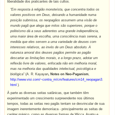
liberalidade dos praticantes de tais cultos.
“Em resposta à religião monoteísta, que concentra todos os
valores positivos em Deus, deixando a humanidade numa
posição submissa, os neopagãos assumem uma visão de
mundo pagã que alega que mitos são superiores, porque o
politeísmo dá a seus aderentes uma grande independência,
uma maior área de escolha, uma consciência mais serena, a
medida que eles servem a uma variedade de deuses com
interesses relativos, ao invés de um Deus absoluto. A
natureza amoral dos deuses pagãos permite ao pagão
descartar as limitações morais, e a longo prazo, adotar um
reflexão livre de valores, enfocada não em melhoria moral,
mas na melhoria das qualidades intelectual, psicológica e
biológica
” (A. R. Kayayan
, Notes on Neo-Paganism
,
http://www.visi.com/~contra_m/cm/features/cm14_neopagan3.
html
)
.
À parte as diversas seitas satânicas, que também têm
experimentado um crescimento surpreendente nos últimos
tempos, todas as seitas neo pagãs tentam se desvincular de sua
imagem inerentemente demoníaca - principalmente as seitas de
caráter mágico, como as diversas formas de Wicca, Asatru e