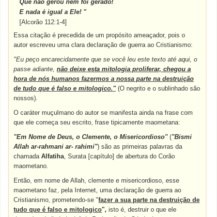
Que não gerou nem foi gerado!
E nada é igual a Ele! "
[Alcorão 112:1-4]
Essa citação é precedida de um propósito ameaçador, pois o
autor escreveu uma clara declaração de guerra ao Cristianismo:
"Eu peço encarecidamente que se você leu este texto até aqui, o
passe adiante,
não deixe esta mitologia proliferar, chegou a
hora de nós humanos fazermos a nossa parte na destruição
de tudo que é falso e mitologico."
(O negrito e o sublinhado são
nossos).
O caráter muçulmano do autor se manifesta ainda na frase com
que ele começa seu escrito, frase tipicamente maometana:
"Em Nome de Deus, o Clemente, o Misericordioso"
(
"Bismi
Allah ar-rahmani ar- rahimi"
) são as primeiras palavras da
chamada
Alfatiha
, Surata [capítulo] de abertura do Corão
maometano.
Então, em nome de Allah, clemente e misericordioso, esse
maometano faz, pela Internet, uma declaração de guerra ao
Cristianismo, prometendo-se "
fazer a sua parte na destruição de
tudo que é falso e mitologico
",
isto é, destruir o que ele