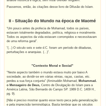
análise histórica e lógica, sem visar ofender ninguém.
Passemos, então, às citações desse livro de Difusão do Islam.
II - Situação do Mundo na época de Maomé
“Um pouco antes da profecia de Mohamad, todos os países,
estavam totalmente degradados, política, religiosa e moralmente.
Todos os aspectos da vida estavam corrompidos e necessitavam
de uma reforma geral”.
“(...) O século seis e sete d.C. foram um período de ditaduras,
perturbações e anarquias. (...)”.
"Contexto Moral e Social"
"Neste aspecto também o mundo estava muito por baixo A
sociedade, ao dividir-se em várias etnias, raças, castas, etc.
perdeu a sua força conjunta" (Aminuddin Mohamad,
Mohammad.
o Mensageiro de Deus,
Centro de Divulgação do Islam para a
América Latina, São Bernardo do Campo SP. 1989 D.C. 1409 H.,
pg. 9).
[Não é preciso mostrar quanto esse texto peca pela generalização
e pela imprecisão terminológica. Basta lembrar que os séculos