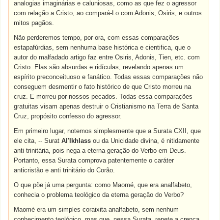
analogias imaginárias e caluniosas, como as que fez o agressor
com relação a Cristo, ao compará-Lo com Adonis, Osiris, e outros
mitos pagãos.
Não perderemos tempo, por ora, com essas comparações
estapafúrdias, sem nenhuma base histórica e cientifica, que o
autor do malfadado artigo faz entre Osiris, Adonis, Tien, etc. com
Cristo. Elas são absurdas e ridículas, revelando apenas um
espírito preconceituoso e fanático. Todas essas comparações não
conseguem desmentir o fato histórico de que Cristo morreu na
cruz. E morreu por nossos pecados. Todas essa comparações
gratuitas visam apenas destruir o Cristianismo na Terra de Santa
Cruz, propósito confesso do agressor.
Em primeiro lugar, notemos simplesmente que a Surata CXII, que
ele cita, -- Surat
Al'Ikhlass
ou da Unicidade divina, é nitidamente
anti trinitária, pois nega a eterna geração do Verbo em Deus.
Portanto, essa Surata comprova patentemente o caráter
anticristão e anti trinitário do Corão.
O que põe já uma pergunta: como Maomé, que era analfabeto,
conhecia o problema teológico da eterna geração do Verbo?
Maomé era um simples coraixita analfabeto, sem nenhum
conhecimento teológico, mas que, nessa Surata, repete a crença