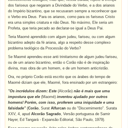
dos fariseus que negaram a Divindade do Verbo, e a dos arianos
do Império bizantino, que se recusaram sempre a reconhecer que
o Verbo era Deus. Para os arianos, como para os fariseus Cristo
era uma simples criatura e não Deus. No máximo, Ele seria um
Profeta, que teria pecado ao declarar-se igual a Deus Pai.
Teria Maomé aprendido com algum judeu, fariseu, ou com algum
bizantino adepto da fé ariana, algo a respeito desse complexo
problema teológico da Processão do Verbo?
Se Maomé aprendeu esse anti trinitarismo de algum judeu fariseu,
ou de um ariano bizantino, então o Corão não é de inspiração
divina, mas obra de um homem, e de um homem anticristão.
Ora, no próprio Corão está escrito que os árabes do tempo de
Maomé diziam que ele, Maomé, fora ensinado por um estrangeiro:
"Os incrédulos dizem: Este
(Alcorão)
não é mais que uma
impostura que ele
(Maomé)
inventou ajudado por outros
homens! Porém, com isso, proferem uma iniquidade e uma
falsidade"
(
Corão
, Surat
Alfurcan
ou do "Discernimento". Surata
XXV, 4, apud
Alcorão Sagrado
, Versão portuguesa de Samir
Hayer, Ed Tangará - Expansão Editorial, São Paulo, 1979).