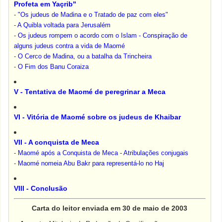
Profeta em Yaçrib"
-
"Os judeus de Madina e o Tratado de paz com eles"
-
A Quibla voltada para Jerusalém
-
Os judeus rompem o acordo com o Islam - Conspiração de
alguns judeus contra a vida de Maomé
-
O Cerco de Madina, ou a batalha da Trincheira
-
O Fim dos Banu Coraiza
V - Tentativa de Maomé de peregrinar a Meca
VI - Vitória de Maomé sobre os judeus de Khaibar
VII - A conquista de Meca
-
Maomé após a Conquista de Meca - Atribulações conjugais
-
Maomé nomeia Abu Bakr para representá-lo no Haj
VIII - Conclusão
Carta do leitor enviada em 30 de maio de 2003