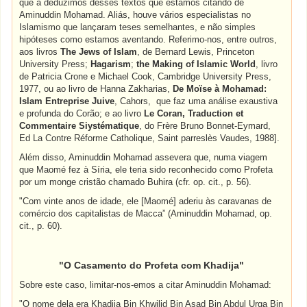
que a deduzimos desses textos que estamos citando de
Aminuddin Mohamad. Aliás, houve vários especialistas no
Islamismo que lançaram teses semelhantes, e não simples
hipóteses como estamos aventando. Referimo-nos, entre outros,
aos livros
The Jews of Islam
, de Bernard Lewis, Princeton
University Press;
Hagarism
;
the Making of Islamic World
, livro
de Patricia Crone e Michael Cook, Cambridge University Press,
1977, ou ao livro de Hanna Zakharias,
De Moïse à Mohamad:
Islam Entreprise Juive
, Cahors, que faz uma análise exaustiva
e profunda do Corão; e ao livro
Le Coran, Traduction et
Commentaire Siystématique
, do Frère Bruno Bonnet-Eymard,
Ed La Contre Réforme Catholique, Saint parreslès Vaudes, 1988].
Além disso, Aminuddin Mohamad assevera que, numa viagem
que Maomé fez à Síria, ele teria sido reconhecido como Profeta
por um monge cristão chamado Buhira (cfr. op. cit., p. 56).
"Com vinte anos de idade, ele [Maomé] aderiu às caravanas de
comércio dos capitalistas de Macca” (Aminuddin Mohamad, op.
cit., p. 60).
"O Casamento do Profeta com Khadija"
Sobre este caso, limitar-nos-emos a citar Aminuddin Mohamad:
"O nome dela era Khadija Bin Khwilid Bin Asad Bin Abdul Urga Bin