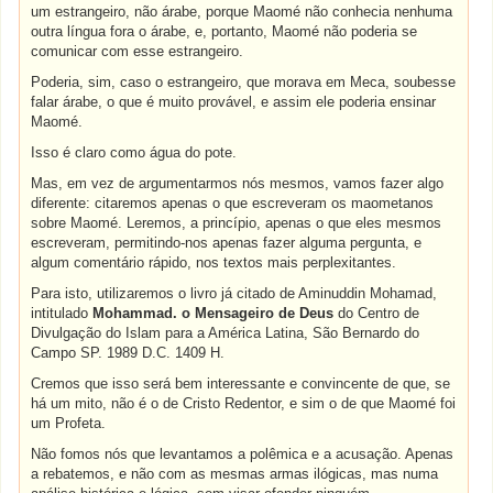
um estrangeiro, não árabe, porque Maomé não conhecia nenhuma
outra língua fora o árabe, e, portanto, Maomé não poderia se
comunicar com esse estrangeiro.
Poderia, sim, caso o estrangeiro, que morava em Meca, soubesse
falar árabe, o que é muito provável, e assim ele poderia ensinar
Maomé.
Isso é claro como água do pote.
Mas, em vez de argumentarmos nós mesmos, vamos fazer algo
diferente: citaremos apenas o que escreveram os maometanos
sobre Maomé. Leremos, a princípio, apenas o que eles mesmos
escreveram, permitindo-nos apenas fazer alguma pergunta, e
algum comentário rápido, nos textos mais perplexitantes.
Para isto, utilizaremos o livro já citado de Aminuddin Mohamad,
intitulado
Mohammad. o Mensageiro de Deus
do
Centro de
Divulgação do Islam para a América Latina, São Bernardo do
Campo SP. 1989 D.C. 1409 H.
Cremos que isso será bem interessante e convincente de que, se
há um mito, não é o de Cristo Redentor, e sim o de que Maomé foi
um Profeta.
Não fomos nós que levantamos a polêmica e a acusação. Apenas
a rebatemos, e não com as mesmas armas ilógicas, mas numa