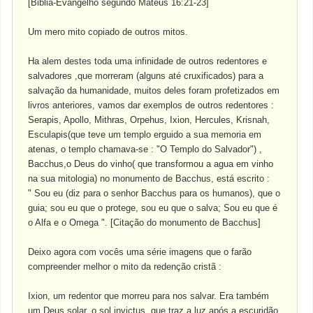
[Biblia-Evangelho segundo Mateus 16:21-23]
Um mero mito copiado de outros mitos.
Ha alem destes toda uma infinidade de outros redentores e
salvadores ,que morreram (alguns até cruxificados) para a
salvação da humanidade, muitos deles foram profetizados em
livros anteriores, vamos dar exemplos de outros redentores :
Serapis, Apollo, Mithras, Orpehus, Ixion, Hercules, Krisnah,
Esculapis(que teve um templo erguido a sua memoria em
atenas, o templo chamava-se : "O Templo do Salvador") ,
Bacchus,o Deus do vinho( que transformou a agua em vinho
na sua mitologia) no monumento de Bacchus, está escrito :
" Sou eu (diz para o senhor Bacchus para os humanos), que o
guia; sou eu que o protege, sou eu que o salva; Sou eu que é
o Alfa e o Omega ". [Citação do monumento de Bacchus]
Deixo agora com vocês uma série imagens que o farão
compreender melhor o mito da redenção cristã :
Ixion, um redentor que morreu para nos salvar. Era também
um Deus solar, o sol invictus, que traz a luz após a escuridão.