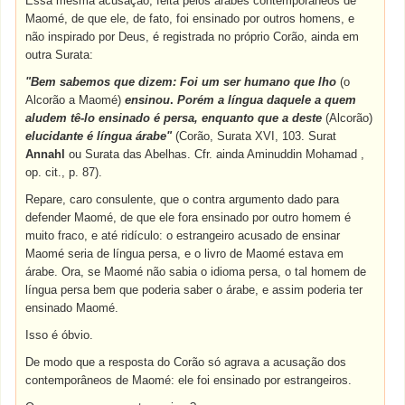
Essa mesma acusação, feita pelos árabes contemporâneos de
Maomé, de que ele, de fato, foi ensinado por outros homens, e
não inspirado por Deus, é registrada no próprio Corão, ainda em
outra Surata:
"Bem sabemos que dizem: Foi um ser humano que lho
(o
Alcorão a Maomé)
ensinou
.
Porém a língua daquele a quem
aludem tê-lo ensinado é persa, enquanto que a deste
(Alcorão)
elucidante é língua árabe"
(Corão, Surata XVI, 103. Surat
Annahl
ou Surata das Abelhas. Cfr. ainda Aminuddin Mohamad ,
op. cit., p. 87).
Repare, caro consulente, que o contra argumento dado para
defender Maomé, de que ele fora ensinado por outro homem é
muito fraco, e até ridículo: o estrangeiro acusado de ensinar
Maomé seria de língua persa, e o livro de Maomé estava em
árabe. Ora, se Maomé não sabia o idioma persa, o tal homem de
língua persa bem que poderia saber o árabe, e assim poderia ter
ensinado Maomé.
Isso é óbvio.
De modo que a resposta do Corão só agrava a acusação dos
contemporâneos de Maomé: ele foi ensinado por estrangeiros.