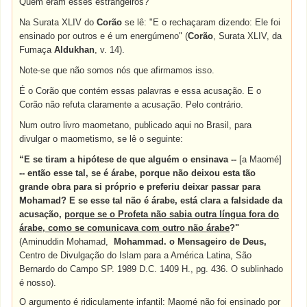
Quem eram esses estrangeiros?
Na Surata XLIV do
Corão
se lê: "E o rechaçaram dizendo: Ele foi
ensinado por outros e é um energúmeno" (
Corão
, Surata XLIV, da
Fumaça
Aldukhan
, v. 14).
Note-se que não somos nós que afirmamos isso.
É o Corão que contém essas palavras e essa acusação. E o
Corão não refuta claramente a acusação. Pelo contrário.
Num outro livro maometano, publicado aqui no Brasil, para
divulgar o maometismo, se lê o seguinte:
“E se tiram a hipótese de que alguém o ensinava --
[a Maomé]
-- então esse tal, se é árabe, porque não deixou esta tão
grande obra para si próprio e preferiu deixar passar para
Mohamad? E se esse tal não é árabe, está clara a falsidade da
acusação,
porque se o Profeta não sabia outra língua fora do
árabe, como se comunicava com outro não árabe
?"
(Aminuddin Mohamad,
Mohammad. o Mensageiro de Deus,
Centro de Divulgação do Islam para a América Latina, São
Bernardo do Campo SP. 1989 D.C. 1409 H., pg. 436. O sublinhado
é nosso).
O argumento é ridiculamente infantil: Maomé não foi ensinado por