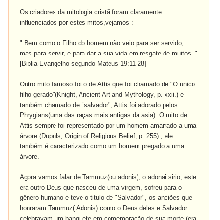
Os criadores da mitologia cristã foram claramente
influenciados por estes mitos,vejamos :
" Bem como o Filho do homem não veio para ser servido,
mas para servir, e para dar a sua vida em resgate de muitos. "
[Biblia-Evangelho segundo Mateus 19:11-28]
Outro mito famoso foi o de Attis que foi chamado de "O unico
filho gerado"(Knight, Ancient Art and Mythology, p. xxii.) e
também chamado de "salvador", Attis foi adorado pelos
Phrygians(uma das raças mais antigas da asia). O mito de
Attis sempre foi representado por um homem amarrado a uma
árvore (Dupuls, Origin of Religious Belief, p. 255) , ele
também é caracterizado como um homem pregado a uma
árvore.
Agora vamos falar de Tammuz(ou adonis), o adonai sirio, este
era outro Deus que nasceu de uma virgem, sofreu para o
gênero humano e teve o titulo de "Salvador", os anciões que
honraram Tammuz( Adonis) como o Deus deles e Salvador
celebravam um banquete em comemoração de sua morte (era