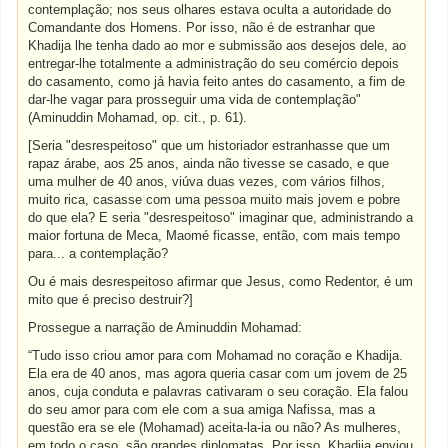
contemplação; nos seus olhares estava oculta a autoridade do
Comandante dos Homens. Por isso, não é de estranhar que
Khadija lhe tenha dado ao mor e submissão aos desejos dele, ao
entregar-lhe totalmente a administração do seu comércio depois
do casamento, como já havia feito antes do casamento, a fim de
dar-lhe vagar para prosseguir uma vida de contemplação"
(Aminuddin Mohamad, op. cit., p. 61).
[Seria "desrespeitoso" que um historiador estranhasse que um
rapaz árabe, aos 25 anos, ainda não tivesse se casado, e que
uma mulher de 40 anos, viúva duas vezes, com vários filhos,
muito rica, casasse com uma pessoa muito mais jovem e pobre
do que ela? E seria "desrespeitoso" imaginar que, administrando a
maior fortuna de Meca, Maomé ficasse, então, com mais tempo
para... a contemplação?
Ou é mais desrespeitoso afirmar que Jesus, como Redentor, é um
mito que é preciso destruir?]
Prossegue a narração de Aminuddin Mohamad:
“Tudo isso criou amor para com Mohamad no coração e Khadija.
Ela era de 40 anos, mas agora queria casar com um jovem de 25
anos, cuja conduta e palavras cativaram o seu coração. Ela falou
do seu amor para com ele com a sua amiga Nafissa, mas a
questão era se ele (Mohamad) aceita-la-ia ou não? As mulheres,
em todo o caso, são grandes diplomatas. Por isso, Khadija enviou