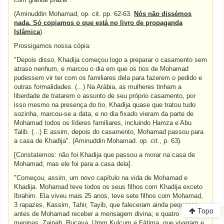
(Aminuddin Mohamad, op. cit. pp. 62-63.
Nós não dissémos
nada. Só copiamos o que está no livro de propaganda
Islâmica
).
Prossigamos nossa cópia:
"Depois disso, Khadija começou logo a preparar o casamento sem
atraso nenhum, e marcou o dia em que os tios de Mohamad
pudessem vir ter com os familiares dela para fazerem o pedido e
outras formalidades. (...) Na Arábia, as mulheres tinham a
liberdade de tratarem o assunto de seu próprio casamento, por
isso mesmo na presença do tio, Khadija quase que tratou tudo
sozinha, marcou-se a data, e no dia fixado vieram da parte de
Mohamad todos os líderes familiares, incluindo Hamza e Abu
Talib. (...) E assim, depois do casamento, Mohamad passou para
a casa de Khadija". (Aminuddin Mohamad. op. cit., p. 63).
[Constatemos: não foi Khadija que passou a morar na casa de
Mohamad, mas ele foi para a casa dela].
"Começou, assim, um novo capítulo na vida de Mohamad e
Khadija. Mohamad teve todos os seus filhos com Khadija exceto
Ibrahim. Ela viveu mais 25 anos, teve sete filhos com Mohamad,
3 rapazes, Kassim, Tahir, Tayib, que faleceram ainda pequenos,
Topo
antes de Mohamad receber a mensagem divina; e quatro
meninas, Zainab, Rucaya, Umm Kulçum e Fátima, que viveram e