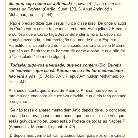
de mim, cujo nome será Ahmad
(o louvado)” (
Esse é um dos
nomes do Profeta)
(
Corão
, Surat. LXI, 6. Apud Aminuddin
Mohamad, op. cit. p. 44).
[Não é preciso dizer que Jesus nunca disse isso. De onde o autor
do Corão extraiu essa frase inexistente nos Evangelhos? E como
é curioso que o Corão faça Jesus defender a Torá. E depois da
citação inventada, a interpretação absurda de que o Espírito
Paráclito -- o Espírito Santo -- anunciado por Cristo, seria Maomé,
que não era Espírito, mas homem de carne e osso, e que não foi
o "Consolador" de modo algum]:
"
Todavia, digo-vos a verdade, que vos contém
(Sic! Deveria
ser ”
convém
")
que eu vá. Porque se eu não for o consolador
não virá a vós"
(S, João, XVI, 7, apud Aminuddin Mohamad, op
cit. p. 44).
Aminuddin conta que a mãe de Maomé, Amina, não sofreu a
mínima dor, enquanto dele estava grávida, e que ela teria contado
o seguinte:
"Se não fosse o aparecimento dum Anjo depois de eu o conceber,
e quando estava quase a adormecer, que me disse: não vês que
estás grávida e no teu útero está o Profeta de todas as Nações?”
(Aminuddin, Mohamad, op. cit. p. 49)
[E depois nos vem o tal Karl Eduardo fazer paralelos entre Cristo