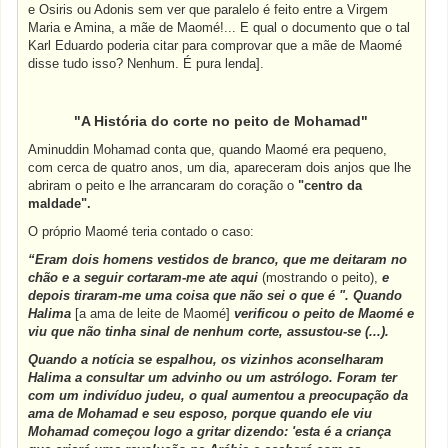
e Osiris ou Adonis sem ver que paralelo é feito entre a Virgem
Maria e Amina, a mãe de Maomé!... E qual o documento que o tal
Karl Eduardo poderia citar para comprovar que a mãe de Maomé
disse tudo isso? Nenhum. É pura lenda].
"A História do corte no peito de Mohamad"
Aminuddin Mohamad conta que, quando Maomé era pequeno,
com cerca de quatro anos, um dia, apareceram dois anjos que lhe
abriram o peito e lhe arrancaram do coração o
"centro da
maldade".
O próprio Maomé teria contado o caso:
“Eram dois homens vestidos de branco, que me deitaram no
chão e a seguir cortaram-me ate aqui
(mostrando o peito),
e
depois tiraram-me uma coisa que não sei o que é ". Quando
Halima
[a ama de leite de Maomé]
verificou o peito de Maomé e
viu que não tinha sinal de nenhum corte, assustou-se (...).
Quando a notícia se espalhou, os vizinhos aconselharam
Halima a consultar um advinho ou um astrólogo. Foram ter
com um indivíduo judeu, o qual aumentou a preocupação da
ama de Mohamad e seu esposo, porque quando ele viu
Mohamad começou logo a gritar dizendo: 'esta é a criança