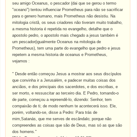
seu amigo Oceanus, o pescador (dai que se gerou o termo
"oceano") tentou influenciar Prometheus para não se sacrificar
para o genero humano, mais Prometheus não desistiu. Na
mitologia cristã, os seus criadores não tiveram muito trabalho,
a mesma historia é repetida no evangelho, detalhe que o
apostolo pedro, o apostolo mais chegado a jesus também é
um pescador(igualmente Oceanus na mitologia de
Prometheus), tem uma parte do evangelho que pedro e jesus
repetem a mesma historia de oceanus e Prometheus,
vejamos :
" Desde então começou Jesus a mostrar aos seus discípulos
que convinha ir a Jerusalém, e padecer muitas coisas dos
anciãos, e dos principais dos sacerdotes, e dos escribas, e
ser morto, e ressuscitar ao terceiro dia. E Pedro, tomando-o
de parte, começou a repreendê-lo, dizendo: Senhor, tem
compaixão de ti; de modo nenhum te acontecerá isso. Ele,
porém, voltando-se, disse a Pedro: Para trás de
mim,Satanás, que me serves de escândalo; porque não
compreendes as coisas que são de Deus, mas só as que são
dos homens."