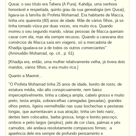
Qusai; o seu título era Tahera (A Pura). Kahdija, uma senhora
honorável e respeitada, quinto grau da sua genealogia (em Qusai),
ligava-se à família do Profeta Mohamad. Era habitante de Macca,
tinha uns quarenta (40) anos de idade. Mãe de vários filhos, já se
tinha tornado viúva por duas vezes, era muito rica. Quando
morreu o seu segundo marido, várias pessoas de Macca queriam
casar com ela, mas ela sempre recusou. Quando a caravana dos
comércios de Macca saía em viagens, só a mercadoria de
Khadija igualava-se a de todos os outros comerciantes"
(Aminuddin Mohamad, op. cit., p. 61).
[Khadija era, então, uma mulher relativamente velha, já tivera dois
maridos, vários filhos, e era muito rica.]
Quanto a Maomé...
"O Profeta Mohamad tinha 25 anos de idade, bonito de rosto, de
estatura média, não alto conspicuamente, nem baixo
imperceptivelmente, tinha a cabeça ampla, cabelo grosso e muito
preto, testa ampla, sobrancelhas carregadas (pesadas), grandes
olhos pretos, ligeira vermelhidão nas suas bochechas e pestanas
longas, que aumentavam a sua atração; tinha um belo nariz,
dentes bem colocados, barba grossa, longo e bonito pescoço,
ombros e peito largos (amplos), pele de cor clara, palmas e pés
carnudos, ele andava resolutamente compassos firmes; a
aparência dele era sempre de profundo pensamento e