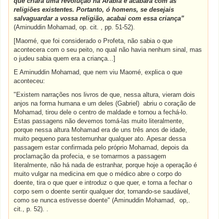
que criará uma revolução na Arábia e acabará com as
religiões existentes. Portanto, ó homens, se desejais
salvaguardar a vossa religião, acabai com essa criança”
(Aminuddin Mohamad, op. cit. , pp. 51-52).
[Maomé, que foi considerado o Profeta, não sabia o que
acontecera com o seu peito, no qual não havia nenhum sinal, mas
o judeu sabia quem era a criança...]
E Aminuddin Mohamad, que nem viu Maomé, explica o que
aconteceu:
"Existem narrações nos livros de que, nessa altura, vieram dois
anjos na forma humana e um deles (Gabriel) abriu o coração de
Mohamad, tirou dele o centro de maldade e tornou a fechá-lo.
Estas passagens não devemos tomá-las muito literalmente,
porque nessa altura Mohamad era de uns três anos de idade,
muito pequeno para testemunhar qualquer ato. Apesar dessa
passagem estar confirmada pelo próprio Mohamad, depois da
proclamação da profecia, e se tomarmos a passagem
literalmente, não há nada de estranhar, porque hoje a operação é
muito vulgar na medicina em que o médico abre o corpo do
doente, tira o que quer e introduz o que quer, e torna a fechar o
corpo sem o doente sentir qualquer dor, tornando-se saudável,
como se nunca estivesse doente" (Aminuddin Mohamad, op,.
cit., p. 52). .