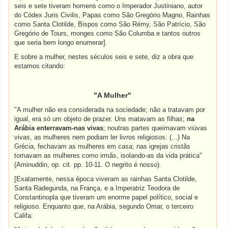
seis e sete tiveram homens como o Imperador Justiniano, autor
do Códex Juris Civilis, Papas como São Gregório Magno, Rainhas
como Santa Clotilde, Bispos como São Rémy, São Patrício, São
Gregório de Tours, monges como São Columba e tantos outros
que seria bem longo enumerar].
E sobre a mulher, nestes séculos seis e sete, diz a obra que
estamos citando:
"A Mulher"
"A mulher não era considerada na sociedade; não a tratavam por
igual, era só um objeto de prazer. Uns matavam as filhas;
na
Arábia enterravam-nas vivas
; noutras partes queimavam viúvas
vivas, as mulheres nem podiam ler livros religiosos. (...) Na
Grécia, fechavam as mulheres em casa; nas igrejas cristãs
tomavam as mulheres como irmãs, isolando-as da vida prática"
(Aminuddin, op. cit. pp. 10-11. O negrito é nosso).
[Exatamente, nessa época viveram as rainhas Santa Clotilde,
Santa Radegunda, na França, e a Imperatriz Teodora de
Constantinopla que tiveram um enorme papel político, social e
religioso. Enquanto que, na Arábia, segundo Omar, o terceiro
Califa: