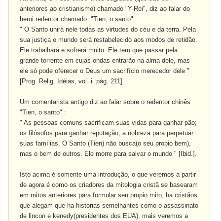
anteriores ao cristianismo) chamado "Y-Rei", diz ao falar do
heroi redentor chamado: "Tien, o santo" :
" O Santo unirá nele todas as virtudes do céu e da terra. Pela
sua justiça o mundo será restabelecido aos modos de retidão.
Ele trabalhará e sofrerá muito. Ele tem que passar pela
grande torrente em cujas ondas entrarão na alma dele, mas
ele só pode oferecer o Deus um sacrifício merecedor dele "
[Prog. Relig. Idéias, vol. i. pág. 211]
Um comentarista antigo diz ao falar sobre o redentor chinês
"Tien, o santo" :
" As pessoas comuns sacrificam suas vidas para ganhar pão;
os filósofos para ganhar reputação; a nobreza para perpetuar
suas famílias. O Santo (Tien) não busca(o seu propio bem),
mas o bem de outros. Ele morre para salvar o mundo " [Ibid.].
Isto acima é somente uma introdução, o que veremos a partir
de agora é como os criadores da mitologia cristã se basearam
em mitos anteriores para formular seu propio mito, ha cristãos
que alegam que ha historias semelhantes como o assassinato
de lincon e kenedy(presidentes dos EUA), mais veremos a