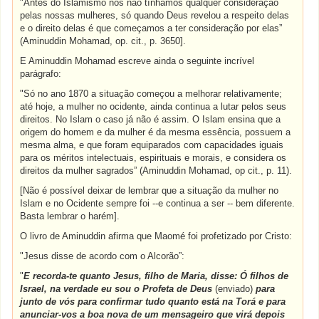
"Antes do Islamismo nós não tínhamos qualquer consideração
pelas nossas mulheres, só quando Deus revelou a respeito delas
e o direito delas é que começamos a ter consideração por elas”
(Aminuddin Mohamad, op. cit., p. 3650].
E Aminuddin Mohamad escreve ainda o seguinte incrível
parágrafo:
"Só no ano 1870 a situação começou a melhorar relativamente;
até hoje, a mulher no ocidente, ainda continua a lutar pelos seus
direitos. No Islam o caso já não é assim. O Islam ensina que a
origem do homem e da mulher é da mesma essência, possuem a
mesma alma, e que foram equiparados com capacidades iguais
para os méritos intelectuais, espirituais e morais, e considera os
direitos da mulher sagrados” (Aminuddin Mohamad, op cit., p. 11).
[Não é possível deixar de lembrar que a situação da mulher no
Islam e no Ocidente sempre foi --e continua a ser -- bem diferente.
Basta lembrar o harém].
O livro de Aminuddin afirma que Maomé foi profetizado por Cristo:
"Jesus disse de acordo com o Alcorão”:
"
E recorda-te quanto Jesus, filho de Maria, disse: Ó filhos de
Israel, na verdade eu sou o Profeta de Deus
(enviado)
para
junto de vós para confirmar tudo quanto está na Torá e para
anunciar-vos a boa nova de um mensageiro que virá depois