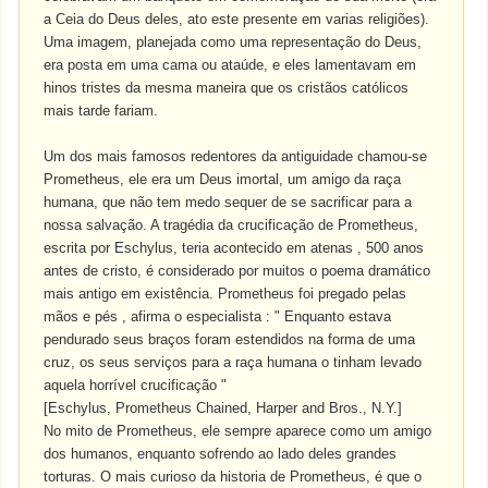
a Ceia do Deus deles, ato este presente em varias religiões).
Uma imagem, planejada como uma representação do Deus,
era posta em uma cama ou ataúde, e eles lamentavam em
hinos tristes da mesma maneira que os cristãos católicos
mais tarde fariam.
Um dos mais famosos redentores da antiguidade chamou-se
Prometheus, ele era um Deus imortal, um amigo da raça
humana, que não tem medo sequer de se sacrificar para a
nossa salvação. A tragédia da crucificação de Prometheus,
escrita por Eschylus, teria acontecido em atenas , 500 anos
antes de cristo, é considerado por muitos o poema dramático
mais antigo em existência. Prometheus foi pregado pelas
mãos e pés , afirma o especialista : " Enquanto estava
pendurado seus braços foram estendidos na forma de uma
cruz, os seus serviços para a raça humana o tinham levado
aquela horrível crucificação "
[Eschylus, Prometheus Chained, Harper and Bros., N.Y.]
No mito de Prometheus, ele sempre aparece como um amigo
dos humanos, enquanto sofrendo ao lado deles grandes
torturas. O mais curioso da historia de Prometheus, é que o