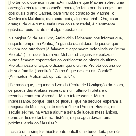
[Portanto, o que nos informa Aminuddin é que Maomé sofreu uma
operação cirúrgica no coração, operação feita por dois anjos, um
dos quais o anjo Gabriel, para tirar do coração de Maomé "
o
Centro da Maldade
, que seria, pois, algo material". Ora, essa
crença, de que o mal seria uma coisa material, é claramente
gnóstica, pois faz do mal algo substancial].
Na página 54 de seu livro, Aminuddin Mohamad nos informa que,
naquele tempo, na Arábia, “a grande quantidade de judeus que
viviam nos arredores já falavam e esperavam pela vinda do último
Profeta” (...) Todos foram ver Mohamad: alguns respeitavam,
outros ficavam espantados ao verificarem os sinais do último
Profeta nessa criança, e diziam que o último Profeta deveria ser
de sua família (israelita). "Como é que nasceu em Coraix?”
(Aminuddin Mohamad, op. cit., p. 54).
[De modo que, segundo o livro do Centro de Divulgação do Islam,
os judeus das Arábias esperavam um último Profeta e o
reconheceram em Maomé... Muito interessante. Muito
interessante, porque, para os judeus, que há séculos esperam a
chegada do Messias, este será o último Profeta. Haveria, no
século sétimo, na Arábia alguma seita de judeus messiânicos,
como as houve tantas na História, e que aguardavam uma
próxima vinda do Messias?
Essa é uma simples hipótese de trabalho histórico feita por nós,