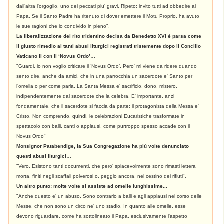
dall’altra l'orgoglio, uno dei peccati piu' gravi. Ripeto: invito tutti ad obbedire al
Papa. Se il Santo Padre ha ritenuto di dover emettere il Motu Proprio, ha avuto
le sue ragioni che io condivido in pieno".
La liberalizzazione del rito tridentino decisa da Benedetto XVI è parsa come
il giusto rimedio ai tanti abusi liturgici registrati tristemente dopo il Concilio
Vaticano II con il ‘Novus Ordo’…
"Guardi, io non voglio criticare il ‘Novus Ordo’. Pero' mi viene da ridere quando
sento dire, anche da amici, che in una parrocchia un sacerdote e' Santo per
l’omelia o per come parla. La Santa Messa e' sacrificio, dono, mistero,
indipendentemente dal sacerdote che la celebra. E' importante, anzi
fondamentale, che il sacerdote si faccia da parte: il protagonista della Messa e'
Cristo. Non comprendo, quindi, le celebrazioni Eucaristiche trasformate in
spettacolo con balli, canti o applausi, come purtroppo spesso accade con il
Novus Ordo"
Monsignor Patabendige, la Sua Congregazione ha più volte denunciato
questi abusi liturgici…
"Vero. Esistono tanti documenti, che pero' spiacevolmente sono rimasti lettera
morta, finiti negli scaffali polverosi o, peggio ancora, nel cestino dei rifiuti".
Un altro punto: molte volte si assiste ad omelie lunghissime...
"Anche questo e' un abuso. Sono contrario a balli e agli applausi nel corso delle
Messe, che non sono un circo ne' uno stadio. In quanto alle omelie, esse
devono riguardare, come ha sottolineato il Papa, esclusivamente l'aspetto