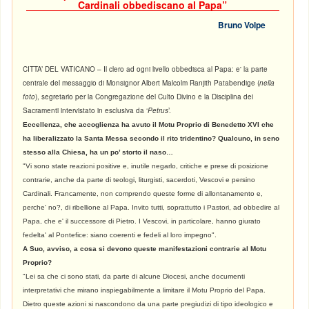
Cardinali obbediscano al Papa”
Bruno Volpe
CITTA’ DEL VATICANO – Il clero ad ogni livello obbedisca al Papa: e' la parte
centrale del messaggio di Monsignor Albert Malcolm Ranjith Patabendige (
nella
foto
), segretario per la Congregazione del Culto Divino e la Disciplina dei
Sacramenti intervistato in esclusiva da ‘
Petrus
’.
Eccellenza, che accoglienza ha avuto il Motu Proprio di Benedetto XVI che
ha liberalizzato la Santa Messa secondo il rito tridentino? Qualcuno, in seno
stesso alla Chiesa, ha un po’ storto il naso…
"Vi sono state reazioni positive e, inutile negarlo, critiche e prese di posizione
contrarie, anche da parte di teologi, liturgisti, sacerdoti, Vescovi e persino
Cardinali. Francamente, non comprendo queste forme di allontanamento e,
perche' no?, di ribellione al Papa. Invito tutti, soprattutto i Pastori, ad obbedire al
Papa, che e' il successore di Pietro. I Vescovi, in particolare, hanno giurato
fedelta' al Pontefice: siano coerenti e fedeli al loro impegno".
A Suo, avviso, a cosa si devono queste manifestazioni contrarie al Motu
Proprio?
"Lei sa che ci sono stati, da parte di alcune Diocesi, anche documenti
interpretativi che mirano inspiegabilmente a limitare il Motu Proprio del Papa.
Dietro queste azioni si nascondono da una parte pregiudizi di tipo ideologico e