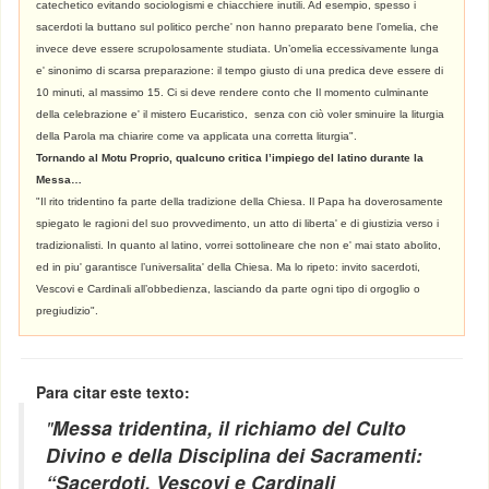
catechetico evitando sociologismi e chiacchiere inutili. Ad esempio, spesso i
sacerdoti la buttano sul politico perche' non hanno preparato bene l’omelia, che
invece deve essere scrupolosamente studiata. Un’omelia eccessivamente lunga
e' sinonimo di scarsa preparazione: il tempo giusto di una predica deve essere di
10 minuti, al massimo 15. Ci si deve rendere conto che Il momento culminante
della celebrazione e' il mistero Eucaristico, senza con ciò voler sminuire la liturgia
della Parola ma chiarire come va applicata una corretta liturgia".
Tornando al Motu Proprio, qualcuno critica l’impiego del latino durante la
Messa…
"Il rito tridentino fa parte della tradizione della Chiesa. Il Papa ha doverosamente
spiegato le ragioni del suo provvedimento, un atto di liberta' e di giustizia verso i
tradizionalisti. In quanto al latino, vorrei sottolineare che non e' mai stato abolito,
ed in piu' garantisce l’universalita' della Chiesa. Ma lo ripeto: invito sacerdoti,
Vescovi e Cardinali all’obbedienza, lasciando da parte ogni tipo di orgoglio o
pregiudizio".
Para citar este texto:
"
Messa tridentina, il richiamo del Culto
Divino e della Disciplina dei Sacramenti:
“Sacerdoti, Vescovi e Cardinali