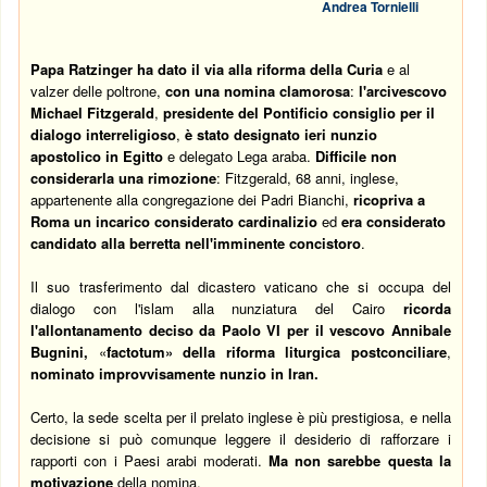
Andrea Tornielli
Papa Ratzinger ha dato il via alla riforma della Curia
e al
valzer delle poltrone,
con una nomina clamorosa
:
l'arcivescovo
Michael Fitzgerald
,
presidente del Pontificio consiglio per il
dialogo interreligioso
,
è stato designato ieri nunzio
apostolico in Egitto
e delegato Lega araba.
Difficile non
considerarla una rimozione
: Fitzgerald, 68 anni, inglese,
appartenente alla congregazione dei Padri Bianchi,
ricopriva a
Roma un incarico considerato cardinalizio
ed
era considerato
candidato alla berretta nell'imminente concistoro
.
Il suo trasferimento dal dicastero vaticano che si occupa del
dialogo con l'islam alla nunziatura del Cairo
ricorda
l'allontanamento deciso da Paolo VI per il vescovo Annibale
Bugnini,
«
factotum» della riforma liturgica postconciliare
,
nominato improvvisamente nunzio in Iran
.
Certo, la sede scelta per il prelato inglese è più prestigiosa, e nella
decisione si può comunque leggere il desiderio di rafforzare i
rapporti con i Paesi arabi moderati.
Ma non sarebbe questa la
motivazione
della nomina.