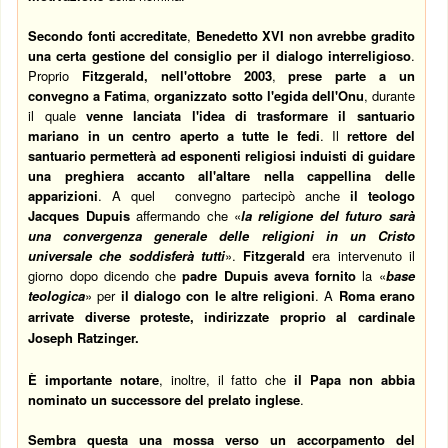
Secondo fonti accreditate
,
Benedetto XVI
non avrebbe gradito
una certa gestione del consiglio per il dialogo interreligioso
.
Proprio
Fitzgerald, nell'ottobre 2003
,
prese parte a un
convegno a Fatima
,
organizzato
sotto l'egida dell'Onu
, durante
il quale
venne lanciata l'idea di trasformare il santuario
mariano in un centro aperto a tutte le fedi
. Il
rettore del
santuario permetterà ad esponenti religiosi induisti di guidare
una preghiera accanto all'altare nella cappellina delle
apparizioni
. A quel convegno partecipò anche
il teologo
Jacques Dupuis
affermando che «
la religione del futuro sarà
una convergenza generale delle religioni in un Cristo
universale che soddisferà tutti
».
Fitzgerald
era intervenuto il
giorno dopo dicendo che
padre Dupuis aveva fornito
la «
base
teologica
» per
il dialogo con le altre religioni
. A
Roma erano
arrivate diverse proteste, indirizzate proprio al cardinale
Joseph Ratzinger.
È importante notare
, inoltre, il fatto che
il Papa non abbia
nominato un successore del prelato inglese
.
Sembra questa una mossa verso un accorpamento
del